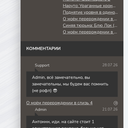
Наруто: Ураганные хроники
Поднятие уровня в одиночку: Повторное пробуждение
О моём перерождении в слизь
Синяя тюрьма: Блю Лок (2 сезон) против юношеской сборной Японии
О моём перерождении в слизь 3
КОММЕНТАРИИ
Support
28.07.26
S
Admin, всё замечательно, вы
замечательны, мы будем вас помнить
(не рофл) 😎
О моём перерождении в слизь 4
Admin
21.07.26
A
Антоннн, иди. на сайте стоит 1