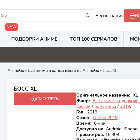
Регистрация
В
NEW
ПОДБОРКИ АНИМЕ
ТОП 100 СЕРИАЛОВ
МОИ
5.3
2.8
2.1
6
AnimeGo
»
Все аниме в одном месте на AnimeGo
» Босс XL
6.18
БОСС XL
Оригинальное название:
XL 
СМОТРЕТЬ
Закончен
Жанр:
Все аниме в одном ме
дзёсей
/
романтика
/
2019
,
Год:
2019
Сезон:
Осень 2019
Время:
6 мин
Доступно на
:
Android, iPhone,
Просмотров
:
15 409