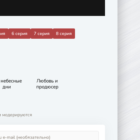
рия
6 серия
7 серия
8 серия
 небесные
Любовь и
дни
продюсер
и модерируются