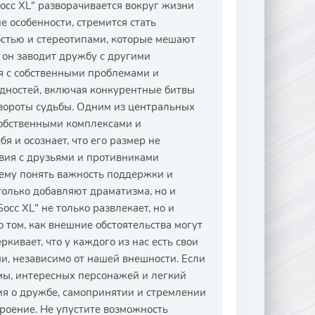
осс XL" разворачивается вокруг жизни
е особенности, стремится стать
остью и стереотипами, которые мешают
 он заводит дружбу с другими
я с собственными проблемами и
дностей, включая конкурентные битвы
вороты судьбы. Одним из центральных
собственными комплексами и
 и осознает, что его размер не
твия с друзьями и противниками
 ему понять важность поддержки и
олько добавляют драматизма, но и
осс XL" не только развлекает, но и
о том, как внешние обстоятельства могут
кивает, что у каждого из нас есть свои
и, независимо от нашей внешности. Если
емы, интересных персонажей и легкий
рия о дружбе, самопринятии и стремлении
троение. Не упустите возможность