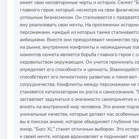
имеет свои неповторимые черты и истории. Сюжет "Б
главного героя, который, несмотря на свои физически
успешным бизнесменом. Он сталкивается с предвзят
ему реализовать свои мечты. На протяжении истории
персонажами, каждый из которых также сталкиваетс
амбициями. Вместе они преодолевают множество тру
на рынке, внутренние конфликты и неожиданные по
моментов сюжета является борьба главного героя с 
недовольством окружающих. Он учится принимать себя
определяет его способности и ценность. Взаимодейс
способствуют его личностному развитию и помогают
сотрудничества. Конфликты между персонажами не т
становятся катализатором их роста и самосознания. "Б
заставляет задуматься о значимости самопринятия и 
влиять на внутренний мир человека. Это аниме подчер
уникальные качества, которые делают нас особенным
вы в поисках аниме, которое объединяет глубокие т
юмор, "Босс XL" станет отличным выбором. Это исто
к своей мечте, которая вдохновляет и поднимает нас