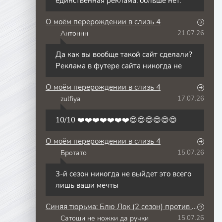
единственная реклама. больше нет.
О моём перерождении в слизь 4
Антоннн
21.07.26
А
Да как вы вообще такой сайт сделали?
Реклама в футере сайта никогда не
О моём перерождении в слизь 4
zulfiya
17.07.26
Z
10/10 ❤️❤️❤️❤️❤️❤️❤️😍😍😍😍😍😍
О моём перерождении в слизь 4
Бротато
15.07.26
Б
3-й сезон никогда не выйдет это всего
лишь ваши мечты
Синяя тюрьма: Блю Лок (2 сезон) против юношеской сборной Японии
Сатоши не ножки да ручки
15.07.26