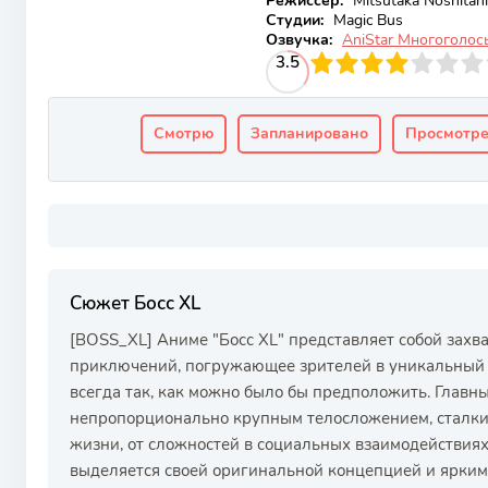
Режиссер:
Mitsutaka Noshitani
Студии:
Magic Bus
Озвучка:
AniStar Многоголос
40
1
2
3
3.5
4
5
6
7
8
9
10
Смотрю
Запланировано
Просмотр
Сюжет Босс XL
[BOSS_XL] Аниме "Босс XL" представляет собой зах
приключений, погружающее зрителей в уникальный м
всегда так, как можно было бы предположить. Главн
непропорционально крупным телосложением, сталкив
жизни, от сложностей в социальных взаимодействиях
выделяется своей оригинальной концепцией и ярки