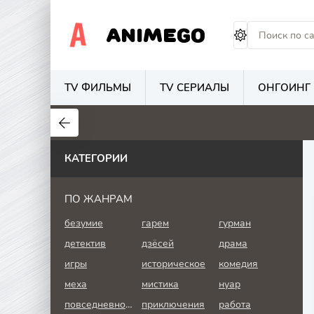
ANIMEGO
TV ФИЛЬМЫ
TV СЕРИАЛЫ
ОНГОИНГ
4.2
2.7
8
КАТЕГОРИИ
ПО ЖАНРАМ
безумие
гарем
гурман
детектив
дзёсей
драма
игры
историческое
комедия
меха
мистика
нуар
повседневность
приключения
работа