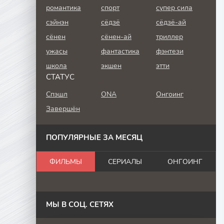
романтика
спорт
супер сила
сэйнэн
сёдзё
сёдзё-ай
сёнен
сёнен-ай
триллер
ужасы
фантастика
фэнтези
школа
экшен
этти
СТАТУС
Спэшл
ONA
Онгоинг
Завершён
ПОПУЛЯРНЫЕ ЗА МЕСЯЦ
ФИЛЬМЫ
СЕРИАЛЫ
ОНГОИНГ
МЫ В СОЦ. СЕТЯХ