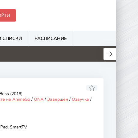
ОЙТИ
 СПИСКИ
РАСПИСАНИЕ
.3
3.1
3.5
8
Boss (2019)
сте на AnimeGo
/
ONA
/
Завершён
/
Озвучка
/
 iPad, SmartTV