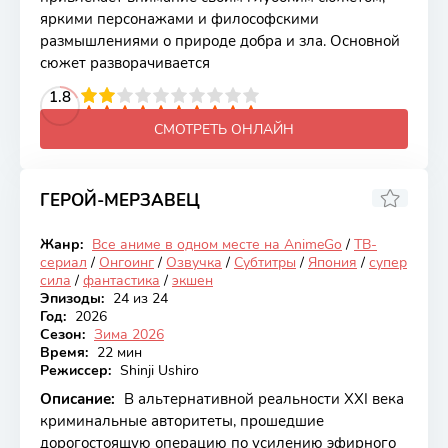
яркими персонажами и философскими
размышлениями о природе добра и зла. Основной
сюжет разворачивается
2
3
4
1.8
5
6
7
8
9
10
СМОТРЕТЬ ОНЛАЙН
ГЕРОЙ-МЕРЗАВЕЦ
6.86
Жанр:
Все аниме в одном месте на AnimeGo
/
ТВ-
Онгоинг
сериал
/
Онгоинг
/
Озвучка
/
Субтитры
/
Япония
/
супер
сила
/
фантастика
/
экшен
Эпизоды:
24 из 24
Год:
2026
Сезон:
Зима 2026
Время:
22 мин
Режиссер:
Shinji Ushiro
Описание:
В альтернативной реальности XXI века
криминальные авторитеты, прошедшие
дорогостоящую операцию по усилению эфирного