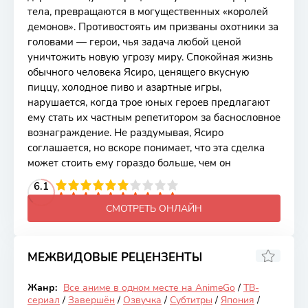
тела, превращаются в могущественных «королей
демонов». Противостоять им призваны охотники за
головами — герои, чья задача любой ценой
уничтожить новую угрозу миру. Спокойная жизнь
обычного человека Ясиро, ценящего вкусную
пиццу, холодное пиво и азартные игры,
нарушается, когда трое юных героев предлагают
ему стать их частным репетитором за баснословное
вознаграждение. Не раздумывая, Ясиро
соглашается, но вскоре понимает, что эта сделка
может стоить ему гораздо больше, чем он
2
3
4
6.1
5
6
7
8
9
10
СМОТРЕТЬ ОНЛАЙН
МЕЖВИДОВЫЕ РЕЦЕНЗЕНТЫ
7.41
Жанр:
Все аниме в одном месте на AnimeGo
/
ТВ-
Закончен
сериал
/
Завершён
/
Озвучка
/
Субтитры
/
Япония
/