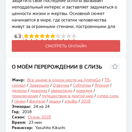
защитить свои последние оплоты вызывает
неподдельный интерес и заставляет задуматься о
ценности жизни и жертвы. Основной сюжет
начинается в мире, где остатки человечества
живут за огромными стенами, построенными для
2
3
4
6.3
5
6
7
8
9
10
СМОТРЕТЬ ОНЛАЙН
О МОЁМ ПЕРЕРОЖДЕНИИ В СЛИЗЬ
8.13
Жанр:
Все аниме в одном месте на AnimeGo
/
ТВ-
Закончен
сериал
/
Завершён
/
Озвучка
/
Субтитры
/
Япония
/
демоны
/
драконы
/
зверолюди
/
комедия
/
приключения
/
путешествие в другой мир
/
супер сила
/
сёнен
/
фэнтези
/
экшен
/
эльфы
/
2018
Эпизоды:
24 из 24
Год:
2018
Сезон:
Осень 2018
Время:
23 мин
Режиссер:
Yasuhito Kikuchi