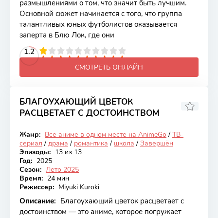
размышлениями о том, что значит быть лучшим.
Основной сюжет начинается с того, что группа
талантливых юных футболистов оказывается
заперта в Блю Лок, где они
2
3
4
1.2
5
6
7
8
9
10
СМОТРЕТЬ ОНЛАЙН
БЛАГОУХАЮЩИЙ ЦВЕТОК
РАСЦВЕТАЕТ С ДОСТОИНСТВОМ
8.5
Жанр:
Все аниме в одном месте на AnimeGo
/
ТВ-
Закончен
сериал
/
драма
/
романтика
/
школа
/
Завершён
Эпизоды:
13 из 13
Год:
2025
Сезон:
Лето 2025
Время:
24 мин
Режиссер:
Miyuki Kuroki
Описание:
Благоухающий цветок расцветает с
достоинством — это аниме, которое погружает