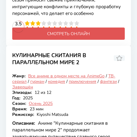
сезон приносит свежие приключения,
интригующие конфликты и глубокую проработку
персонажей, что делает его особенно
2
3
4
3.5
5
6
7
8
9
10
СМОТРЕТЬ ОНЛАЙН
КУЛИНАРНЫЕ СКИТАНИЯ В
ПАРАЛЛЕЛЬНОМ МИРЕ 2
7.72
Жанр:
Все аниме в одном месте на AnimeGo
/
ТВ-
Закончен
сериал
/
гурман
/
комедия
/
приключения
/
фэнтези
/
Завершён
Эпизоды:
12 из 12
Год:
2025
Сезон:
Осень 2025
Время:
23 мин
Режиссер:
Kiyoshi Matsuda
Описание:
Аниме "Кулинарные скитания в
параллельном мире 2" продолжает
захватывающее путешествие главного героя,