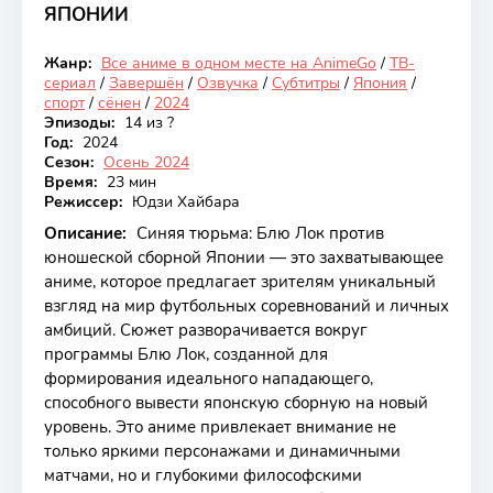
ЯПОНИИ
7.56
Жанр:
Все аниме в одном месте на AnimeGo
/
ТВ-
Закончен
сериал
/
Завершён
/
Озвучка
/
Субтитры
/
Япония
/
спорт
/
сёнен
/
2024
Эпизоды:
14 из ?
Год:
2024
Сезон:
Осень 2024
Время:
23 мин
Режиссер:
Юдзи Хайбара
Описание:
Синяя тюрьма: Блю Лок против
юношеской сборной Японии — это захватывающее
аниме, которое предлагает зрителям уникальный
взгляд на мир футбольных соревнований и личных
амбиций. Сюжет разворачивается вокруг
программы Блю Лок, созданной для
формирования идеального нападающего,
способного вывести японскую сборную на новый
уровень. Это аниме привлекает внимание не
только яркими персонажами и динамичными
матчами, но и глубокими философскими