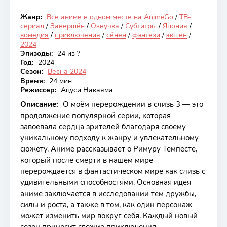
Жанр:
Все аниме в одном месте на AnimeGo
/
ТВ-
Закончен
сериал
/
Завершён
/
Озвучка
/
Субтитры
/
Япония
/
комедия
/
приключения
/
сёнен
/
фэнтези
/
экшен
/
2024
Эпизоды:
24 из ?
Год:
2024
Сезон:
Весна 2024
Время:
24 мин
Режиссер:
Ацуси Накаяма
Описание:
О моём перерождении в слизь 3 — это
продолжение популярной серии, которая
завоевала сердца зрителей благодаря своему
уникальному подходу к жанру и увлекательному
сюжету. Аниме рассказывает о Римуру Темпесте,
который после смерти в нашем мире
перерождается в фантастическом мире как слизь с
удивительными способностями. Основная идея
аниме заключается в исследовании тем дружбы,
силы и роста, а также в том, как один персонаж
может изменить мир вокруг себя. Каждый новый