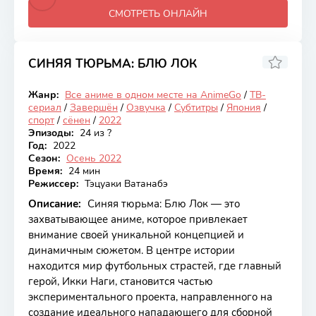
СМОТРЕТЬ ОНЛАЙН
СИНЯЯ ТЮРЬМА: БЛЮ ЛОК
8.16
Жанр:
Все аниме в одном месте на AnimeGo
/
ТВ-
Закончен
сериал
/
Завершён
/
Озвучка
/
Субтитры
/
Япония
/
спорт
/
сёнен
/
2022
Эпизоды:
24 из ?
Год:
2022
Сезон:
Осень 2022
Время:
24 мин
Режиссер:
Тэцуаки Ватанабэ
Описание:
Синяя тюрьма: Блю Лок — это
захватывающее аниме, которое привлекает
внимание своей уникальной концепцией и
динамичным сюжетом. В центре истории
находится мир футбольных страстей, где главный
герой, Икки Наги, становится частью
экспериментального проекта, направленного на
создание идеального нападающего для сборной