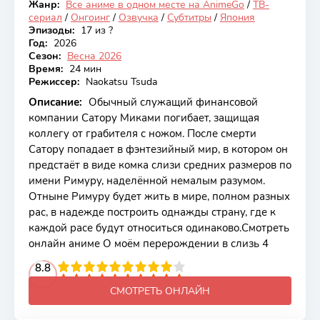
Жанр:
Все аниме в одном месте на AnimeGo
/
ТВ-
Онгоинг
сериал
/
Онгоинг
/
Озвучка
/
Субтитры
/
Япония
Эпизоды:
17 из ?
Год:
2026
Сезон:
Весна 2026
Время:
24 мин
Режиссер:
Naokatsu Tsuda
Описание:
Обычный служащий финансовой
компании Сатору Миками погибает, защищая
коллегу от грабителя с ножом. После смерти
Сатору попадает в фэнтезийный мир, в котором он
предстаёт в виде комка слизи средних размеров по
имени Римуру, наделённой немалым разумом.
Отныне Римуру будет жить в мире, полном разных
рас, в надежде построить однажды страну, где к
каждой расе будут относиться одинаково.Смотреть
онлайн аниме О моём перерождении в слизь 4
2
3
4
8.8
5
6
7
8
9
10
СМОТРЕТЬ ОНЛАЙН