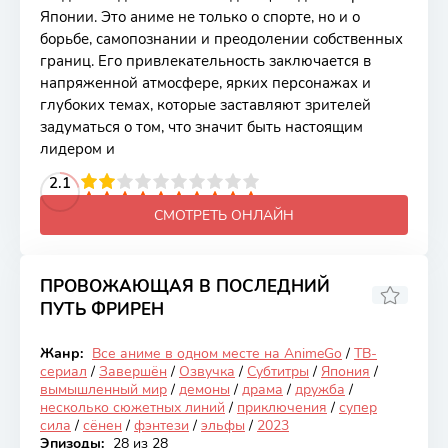
Японии. Это аниме не только о спорте, но и о
борьбе, самопознании и преодолении собственных
границ. Его привлекательность заключается в
напряженной атмосфере, ярких персонажах и
глубоких темах, которые заставляют зрителей
задуматься о том, что значит быть настоящим
лидером и
2
3
4
2.1
5
6
7
8
9
10
СМОТРЕТЬ ОНЛАЙН
ПРОВОЖАЮЩАЯ В ПОСЛЕДНИЙ
ПУТЬ ФРИРЕН
9.27
Жанр:
Все аниме в одном месте на AnimeGo
/
ТВ-
Закончен
сериал
/
Завершён
/
Озвучка
/
Субтитры
/
Япония
/
вымышленный мир
/
демоны
/
драма
/
дружба
/
несколько сюжетных линий
/
приключения
/
супер
сила
/
сёнен
/
фэнтези
/
эльфы
/
2023
Эпизоды:
28 из 28