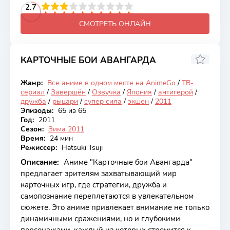
2
3
4
2.7
5
6
7
8
9
10
СМОТРЕТЬ ОНЛАЙН
КАРТОЧНЫЕ БОИ АВАНГАРДА
7.03
Жанр:
Все аниме в одном месте на AnimeGo
/
ТВ-
Закончен
сериал
/
Завершён
/
Озвучка
/
Япония
/
антигерой
/
дружба
/
рыцари
/
супер сила
/
экшен
/
2011
Эпизоды:
65 из 65
Год:
2011
Сезон:
Зима 2011
Время:
24 мин
Режиссер:
Hatsuki Tsuji
Описание:
Аниме "Карточные бои Авангарда"
предлагает зрителям захватывающий мир
карточных игр, где стратегии, дружба и
самопознание переплетаются в увлекательном
сюжете. Это аниме привлекает внимание не только
динамичными сражениями, но и глубокими