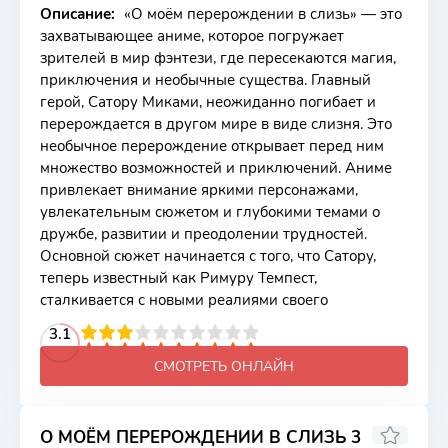
Описание:
«О моём перерождении в слизь» — это
захватывающее аниме, которое погружает
зрителей в мир фэнтези, где пересекаются магия,
приключения и необычные существа. Главный
герой, Сатору Миками, неожиданно погибает и
перерождается в другом мире в виде слизня. Это
необычное перерождение открывает перед ним
множество возможностей и приключений. Аниме
привлекает внимание яркими персонажами,
увлекательным сюжетом и глубокими темами о
дружбе, развитии и преодолении трудностей.
Основной сюжет начинается с того, что Сатору,
теперь известный как Римуру Темпест,
сталкивается с новыми реалиями своего
2
3
4
3.1
5
6
7
8
9
10
СМОТРЕТЬ ОНЛАЙН
О МОЁМ ПЕРЕРОЖДЕНИИ В СЛИЗЬ 3
7.68