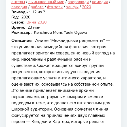
ангелы
/
вымышленный мир
/
зверолюди
/
комедия
/
пародия
/
работа
/
фэнтези
/
эльфы
/
2020
Эпизоды:
12 из ?
Год:
2020
Сезон:
Зима 2020
Время:
23 мин
Режиссер:
Kenshirou Morii, Yuuki Ogawa
Описание:
Аниме "Межвидовые рецензенты" —
это уникальная комедийная фантазия, которая
предлагает зрителям совершенно новый взгляд на
мир, населенный различными расами и
существами. Сюжет вращается вокруг группы
рецензентов, которые исследуют заведения,
предлагающие услуги интимного характера, и
оценивают их, основываясь на собственном опыте.
Это аниме привлекает внимание яркими
персонажами, остроумным юмором и смелым
подходом к теме, что делает его интересным для
широкой аудитории. Основная сюжетная линия
фокусируется на приключениях двух главных
героев — Кенджи и Картера, которые решают