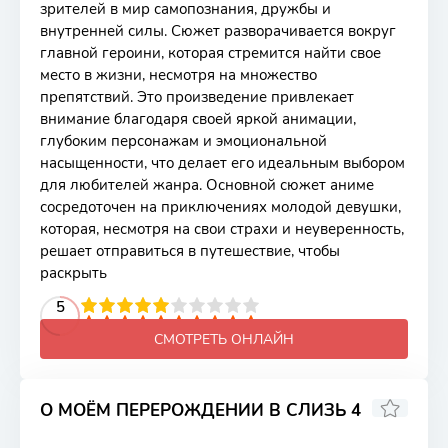
зрителей в мир самопознания, дружбы и
внутренней силы. Сюжет разворачивается вокруг
главной героини, которая стремится найти свое
место в жизни, несмотря на множество
препятствий. Это произведение привлекает
внимание благодаря своей яркой анимации,
глубоким персонажам и эмоциональной
насыщенности, что делает его идеальным выбором
для любителей жанра. Основной сюжет аниме
сосредоточен на приключениях молодой девушки,
которая, несмотря на свои страхи и неуверенность,
решает отправиться в путешествие, чтобы
раскрыть
2
3
4
5
5
6
7
8
9
10
СМОТРЕТЬ ОНЛАЙН
О МОЁМ ПЕРЕРОЖДЕНИИ В СЛИЗЬ 4
8.14