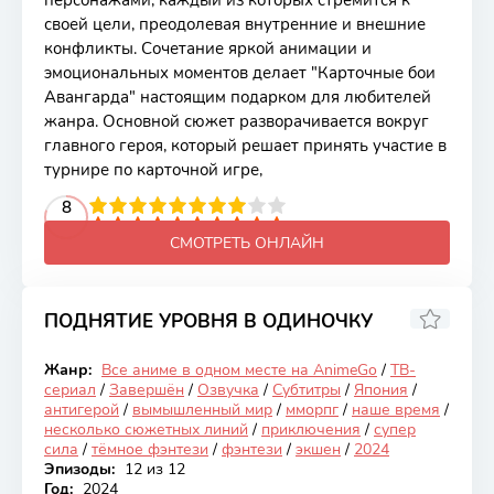
персонажами, каждый из которых стремится к
своей цели, преодолевая внутренние и внешние
конфликты. Сочетание яркой анимации и
эмоциональных моментов делает "Карточные бои
Авангарда" настоящим подарком для любителей
жанра. Основной сюжет разворачивается вокруг
главного героя, который решает принять участие в
турнире по карточной игре,
2
3
4
5
8
6
7
8
9
10
СМОТРЕТЬ ОНЛАЙН
ПОДНЯТИЕ УРОВНЯ В ОДИНОЧКУ
8.24
Жанр:
Все аниме в одном месте на AnimeGo
/
ТВ-
Закончен
сериал
/
Завершён
/
Озвучка
/
Субтитры
/
Япония
/
антигерой
/
вымышленный мир
/
мморпг
/
наше время
/
несколько сюжетных линий
/
приключения
/
супер
сила
/
тёмное фэнтези
/
фэнтези
/
экшен
/
2024
Эпизоды:
12 из 12
Год:
2024