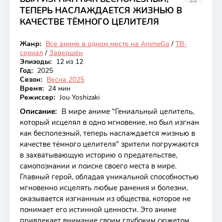
ТЕПЕРЬ НАСЛАЖДАЕТСЯ ЖИЗНЬЮ В
КАЧЕСТВЕ ТЁМНОГО ЦЕЛИТЕЛЯ
6.84
Жанр:
Все аниме в одном месте на AnimeGo
/
ТВ-
Закончен
сериал
/
Завершён
Эпизоды:
12 из 12
Год:
2025
Сезон:
Весна 2025
Время:
24 мин
Режиссер:
Jou Yoshizaki
Описание:
В мире аниме "Гениальный целитель,
который исцелял в одно мгновение, но был изгнан
как бесполезный, теперь наслаждается жизнью в
качестве тёмного целителя" зрители погружаются
в захватывающую историю о предательстве,
самопознании и поиске своего места в мире.
Главный герой, обладая уникальной способностью
мгновенно исцелять любые ранения и болезни,
оказывается изгнанным из общества, которое не
понимает его истинной ценности. Это аниме
привлекает внимание своим глубоким сюжетом,