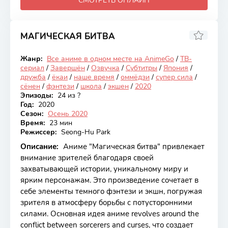
СМОТРЕТЬ ОНЛАЙН
МАГИЧЕСКАЯ БИТВА
8.5
Жанр:
Все аниме в одном месте на AnimeGo
/
ТВ-
Закончен
сериал
/
Завершён
/
Озвучка
/
Субтитры
/
Япония
/
дружба
/
ёкаи
/
наше время
/
оммёдзи
/
супер сила
/
сёнен
/
фэнтези
/
школа
/
экшен
/
2020
Эпизоды:
24 из ?
Год:
2020
Сезон:
Осень 2020
Время:
23 мин
Режиссер:
Seong-Hu Park
Описание:
Аниме "Магическая битва" привлекает
внимание зрителей благодаря своей
захватывающей истории, уникальному миру и
ярким персонажам. Это произведение сочетает в
себе элементы темного фэнтези и экшн, погружая
зрителя в атмосферу борьбы с потусторонними
силами. Основная идея аниме revolves around the
conflict between sorcerers and curses, что создает