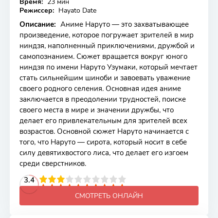
Время:
23 мин
Режиссер:
Hayato Date
Описание:
Аниме Наруто — это захватывающее
произведение, которое погружает зрителей в мир
ниндзя, наполненный приключениями, дружбой и
самопознанием. Сюжет вращается вокруг юного
ниндзя по имени Наруто Узумаки, который мечтает
стать сильнейшим шиноби и завоевать уважение
своего родного селения. Основная идея аниме
заключается в преодолении трудностей, поиске
своего места в мире и значении дружбы, что
делает его привлекательным для зрителей всех
возрастов. Основной сюжет Наруто начинается с
того, что Наруто — сирота, который носит в себе
силу девятихвостого лиса, что делает его изгоем
среди сверстников.
2
3
4
3.4
5
6
7
8
9
10
СМОТРЕТЬ ОНЛАЙН