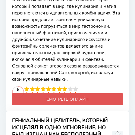
который попадает в мир, где кулинария и магия
переплетаются в удивительных комбинациях. Эта
история предлагает зрителям уникальную
возможность погрузиться в мир гастрономии,
наполненный фантазией, приключениями и
дружбой. Сочетание кулинарного искусства и
фэнтезийных элементов делает это аниме
привлекательным для широкой аудитории,
включая любителей кулинарии и фэнтези.
Основной сюжет второго сезона разворачивается
вокруг приключений Сато, который, используя
свои кулинарные навыки,
2
3
4
5
8
6
7
8
9
10
СМОТРЕТЬ ОНЛАЙН
ГЕНИАЛЬНЫЙ ЦЕЛИТЕЛЬ, КОТОРЫЙ
ИСЦЕЛЯЛ В ОДНО МГНОВЕНИЕ, НО
БЫЛ ИЗГНАН КАК БЕСПОЛЕЗНЫЙ,