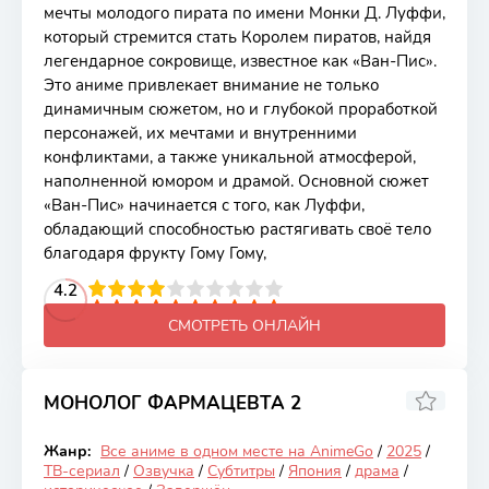
мечты молодого пирата по имени Монки Д. Луффи,
который стремится стать Королем пиратов, найдя
легендарное сокровище, известное как «Ван-Пис».
Это аниме привлекает внимание не только
динамичным сюжетом, но и глубокой проработкой
персонажей, их мечтами и внутренними
конфликтами, а также уникальной атмосферой,
наполненной юмором и драмой. Основной сюжет
«Ван-Пис» начинается с того, как Луффи,
обладающий способностью растягивать своё тело
благодаря фрукту Гому Гому,
2
3
4
4.2
5
6
7
8
9
10
СМОТРЕТЬ ОНЛАЙН
МОНОЛОГ ФАРМАЦЕВТА 2
8.91
Жанр:
Все аниме в одном месте на AnimeGo
/
2025
/
Закончен
ТВ-сериал
/
Озвучка
/
Субтитры
/
Япония
/
драма
/