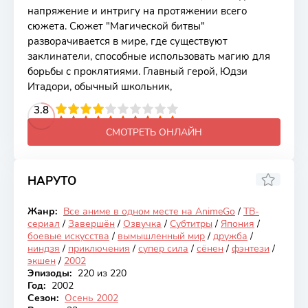
напряжение и интригу на протяжении всего
сюжета. Сюжет "Магической битвы"
разворачивается в мире, где существуют
заклинатели, способные использовать магию для
борьбы с проклятиями. Главный герой, Юдзи
Итадори, обычный школьник,
2
3
4
3.8
5
6
7
8
9
10
СМОТРЕТЬ ОНЛАЙН
НАРУТО
8.01
Жанр:
Все аниме в одном месте на AnimeGo
/
ТВ-
Закончен
сериал
/
Завершён
/
Озвучка
/
Субтитры
/
Япония
/
боевые искусства
/
вымышленный мир
/
дружба
/
ниндзя
/
приключения
/
супер сила
/
сёнен
/
фэнтези
/
экшен
/
2002
Эпизоды:
220 из 220
Год:
2002
Сезон:
Осень 2002