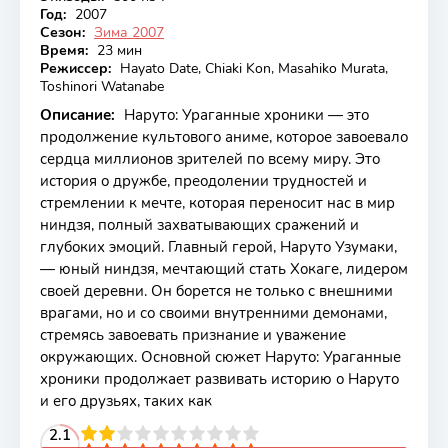
Год:
2007
Сезон:
Зима 2007
Время:
23 мин
Режиссер:
Hayato Date, Chiaki Kon, Masahiko Murata,
Toshinori Watanabe
Описание:
Наруто: Ураганные хроники — это
продолжение культового аниме, которое завоевало
сердца миллионов зрителей по всему миру. Это
история о дружбе, преодолении трудностей и
стремлении к мечте, которая переносит нас в мир
ниндзя, полный захватывающих сражений и
глубоких эмоций. Главный герой, Наруто Узумаки,
— юный ниндзя, мечтающий стать Хокаге, лидером
своей деревни. Он борется не только с внешними
врагами, но и со своими внутренними демонами,
стремясь завоевать признание и уважение
окружающих. Основной сюжет Наруто: Ураганные
хроники продолжает развивать историю о Наруто
и его друзьях, таких как
2
3
4
2.1
5
6
7
8
9
10