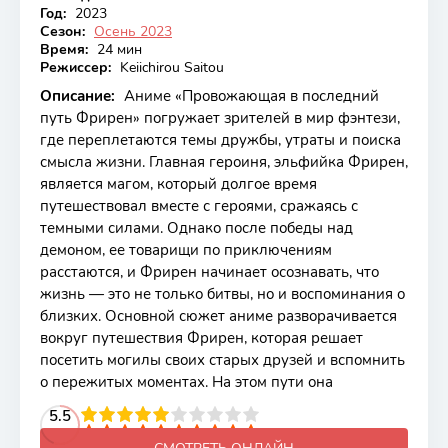
Год:
2023
Сезон:
Осень 2023
Время:
24 мин
Режиссер:
Keiichirou Saitou
Описание:
Аниме «Провожающая в последний
путь Фрирен» погружает зрителей в мир фэнтези,
где переплетаются темы дружбы, утраты и поиска
смысла жизни. Главная героиня, эльфийка Фрирен,
является магом, который долгое время
путешествовал вместе с героями, сражаясь с
темными силами. Однако после победы над
демоном, ее товарищи по приключениям
расстаются, и Фрирен начинает осознавать, что
жизнь — это не только битвы, но и воспоминания о
близких. Основной сюжет аниме разворачивается
вокруг путешествия Фрирен, которая решает
посетить могилы своих старых друзей и вспомнить
о пережитых моментах. На этом пути она
2
3
4
5.5
5
6
7
8
9
10