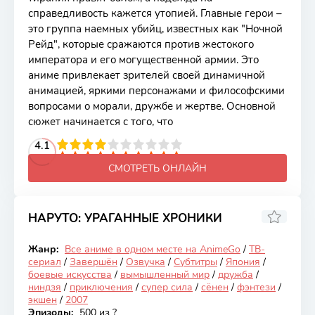
справедливость кажется утопией. Главные герои –
это группа наемных убийц, известных как "Ночной
Рейд", которые сражаются против жестокого
императора и его могущественной армии. Это
аниме привлекает зрителей своей динамичной
анимацией, яркими персонажами и философскими
вопросами о морали, дружбе и жертве. Основной
сюжет начинается с того, что
2
3
4
4.1
5
6
7
8
9
10
СМОТРЕТЬ ОНЛАЙН
НАРУТО: УРАГАННЫЕ ХРОНИКИ
8.28
Жанр:
Все аниме в одном месте на AnimeGo
/
ТВ-
Закончен
сериал
/
Завершён
/
Озвучка
/
Субтитры
/
Япония
/
боевые искусства
/
вымышленный мир
/
дружба
/
ниндзя
/
приключения
/
супер сила
/
сёнен
/
фэнтези
/
экшен
/
2007
Эпизоды:
500 из ?