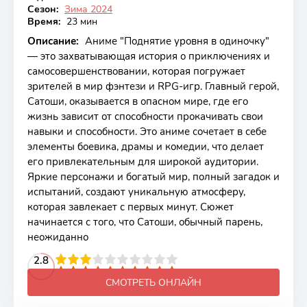
Сезон:
Зима 2024
Время:
23 мин
Описание:
Аниме "Поднятие уровня в одиночку"
— это захватывающая история о приключениях и
самосовершенствовании, которая погружает
зрителей в мир фэнтези и RPG-игр. Главный герой,
Сатоши, оказывается в опасном мире, где его
жизнь зависит от способности прокачивать свои
навыки и способности. Это аниме сочетает в себе
элементы боевика, драмы и комедии, что делает
его привлекательным для широкой аудитории.
Яркие персонажи и богатый мир, полный загадок и
испытаний, создают уникальную атмосферу,
которая завлекает с первых минут. Сюжет
начинается с того, что Сатоши, обычный парень,
неожиданно
2
3
4
2.8
5
6
7
8
9
10
СМОТРЕТЬ ОНЛАЙН