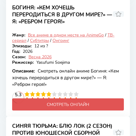
БОГИНЯ: «КЕМ ХОЧЕШЬ
ПЕРЕРОДИТЬСЯ В ДРУГОМ МИРЕ?» —
Я: «РЕБРОМ ГЕРОЯ!»
7.32
Жанр:
Все аниме в одном месте на AnimeGo
/
ТВ-
Онгоинг
сериал
/
Субтитры
/
Онгоинг
Эпизоды:
12 из ?
Год:
2026
Сезон:
Весна 2026
Режиссер:
Yasufumi Soejima
Описание:
Смотреть онлайн аниме Богиня: «Кем
хочешь переродиться в другом мире?» — Я:
«Ребром героя!»
2
3
4
5.3
5
6
7
8
9
10
СМОТРЕТЬ ОНЛАЙН
СИНЯЯ ТЮРЬМА: БЛЮ ЛОК (2 СЕЗОН)
ПРОТИВ ЮНОШЕСКОЙ СБОРНОЙ