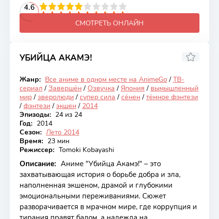
2
3
4
4.6
5
6
7
8
9
10
СМОТРЕТЬ ОНЛАЙН
УБИЙЦА АКАМЭ!
7.47
Жанр:
Все аниме в одном месте на AnimeGo
/
ТВ-
Закончен
сериал
/
Завершён
/
Озвучка
/
Япония
/
вымышленный
мир
/
зверолюди
/
супер сила
/
сёнен
/
тёмное фэнтези
/
фэнтези
/
экшен
/
2014
Эпизоды:
24 из 24
Год:
2014
Сезон:
Лето 2014
Время:
23 мин
Режиссер:
Tomoki Kobayashi
Описание:
Аниме "Убийца Акамэ!" – это
захватывающая история о борьбе добра и зла,
наполненная экшеном, драмой и глубокими
эмоциональными переживаниями. Сюжет
разворачивается в мрачном мире, где коррупция и
тирания правят балом, а надежда на