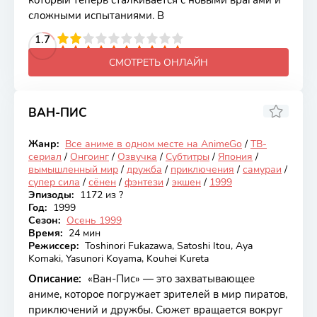
который теперь сталкивается с новыми врагами и
сложными испытаниями. В
2
3
4
1.7
5
6
7
8
9
10
СМОТРЕТЬ ОНЛАЙН
ВАН-ПИС
8.73
Жанр:
Все аниме в одном месте на AnimeGo
/
ТВ-
Онгоинг
сериал
/
Онгоинг
/
Озвучка
/
Субтитры
/
Япония
/
вымышленный мир
/
дружба
/
приключения
/
самураи
/
супер сила
/
сёнен
/
фэнтези
/
экшен
/
1999
Эпизоды:
1172 из ?
Год:
1999
Сезон:
Осень 1999
Время:
24 мин
Режиссер:
Toshinori Fukazawa, Satoshi Itou, Aya
Komaki, Yasunori Koyama, Kouhei Kureta
Описание:
«Ван-Пис» — это захватывающее
аниме, которое погружает зрителей в мир пиратов,
приключений и дружбы. Сюжет вращается вокруг