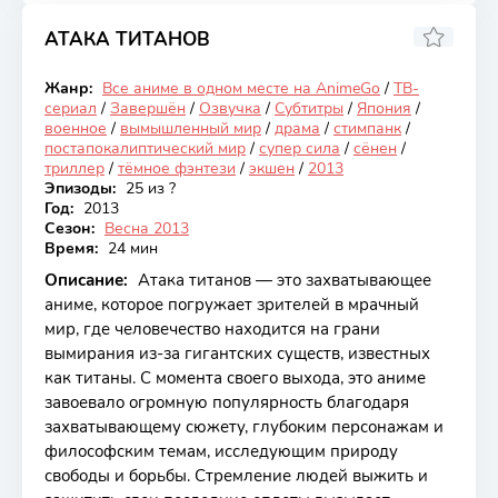
АТАКА ТИТАНОВ
8.56
Жанр:
Все аниме в одном месте на AnimeGo
/
ТВ-
Закончен
сериал
/
Завершён
/
Озвучка
/
Субтитры
/
Япония
/
военное
/
вымышленный мир
/
драма
/
стимпанк
/
постапокалиптический мир
/
супер сила
/
сёнен
/
триллер
/
тёмное фэнтези
/
экшен
/
2013
Эпизоды:
25 из ?
Год:
2013
Сезон:
Весна 2013
Время:
24 мин
Описание:
Атака титанов — это захватывающее
аниме, которое погружает зрителей в мрачный
мир, где человечество находится на грани
вымирания из-за гигантских существ, известных
как титаны. С момента своего выхода, это аниме
завоевало огромную популярность благодаря
захватывающему сюжету, глубоким персонажам и
философским темам, исследующим природу
свободы и борьбы. Стремление людей выжить и