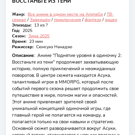
ВОССТАНЬТЕ ИЗ ТЕНИ
8.68
Жанр:
Все аниме в одном месте на AnimeGo
/
ТВ-
Закончен
сериал
/
Завершён
/
приключения
/
фэнтези
/
экшен
Эпизоды:
13 из ?
Год:
2025
Сезон:
Зима 2025
Время:
23 мин
Режиссер:
Сюнсукэ Накадзю
Описание:
Аниме "Поднятие уровня в одиночку 2:
Восстаньте из тени" продолжает захватывающую
историю, полную приключений и неожиданных
поворотов. В центре сюжета находится Асука,
талантливый игрок в MMORPG, который после
событий первого сезона решает продолжить свое
путешествие в мире, полном магии и опасностей.
Этот аниме привлекает зрителей своей
уникальной концепцией одиночной игры, где
главный герой не полагается на команду, а
полагается только на свои навыки и стратегию.
Основной сюжет разворачивается вокруг Асуки,