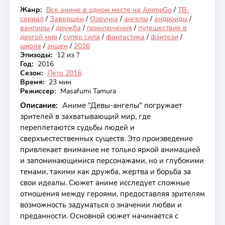
Жанр:
Все аниме в одном месте на AnimeGo
/
ТВ-
Закончен
сериал
/
Завершён
/
Озвучка
/
ангелы
/
андроиды
/
вампиры
/
дружба
/
приключения
/
путешествие в
другой мир
/
супер сила
/
фантастика
/
фэнтези
/
школа
/
экшен
/
2016
Эпизоды:
12 из ?
Год:
2016
Сезон:
Лето 2016
Время:
23 мин
Режиссер:
Masafumi Tamura
Описание:
Аниме "Девы-ангелы" погружает
зрителей в захватывающий мир, где
переплетаются судьбы людей и
сверхъестественных существ. Это произведение
привлекает внимание не только яркой анимацией
и запоминающимися персонажами, но и глубокими
темами, такими как дружба, жертва и борьба за
свои идеалы. Сюжет аниме исследует сложные
отношения между героями, предоставляя зрителям
возможность задуматься о значении любви и
преданности. Основной сюжет начинается с