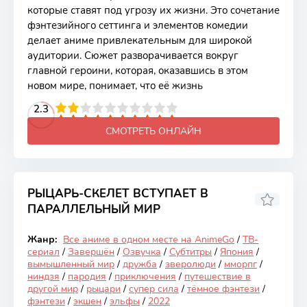
которые ставят под угрозу их жизни. Это сочетание
фэнтезийного сеттинга и элементов комедии
делает аниме привлекательным для широкой
аудитории. Сюжет разворачивается вокруг
главной героини, которая, оказавшись в этом
новом мире, понимает, что её жизнь
2
3
4
2.3
5
6
7
8
9
10
СМОТРЕТЬ ОНЛАЙН
РЫЦАРЬ-СКЕЛЕТ ВСТУПАЕТ В
ПАРАЛЛЕЛЬНЫЙ МИР
7.14
Жанр:
Все аниме в одном месте на AnimeGo
/
ТВ-
Закончен
сериал
/
Завершён
/
Озвучка
/
Субтитры
/
Япония
/
вымышленный мир
/
дружба
/
зверолюди
/
мморпг
/
ниндзя
/
пародия
/
приключения
/
путешествие в
другой мир
/
рыцари
/
супер сила
/
тёмное фэнтези
/
фэнтези
/
экшен
/
эльфы
/
2022