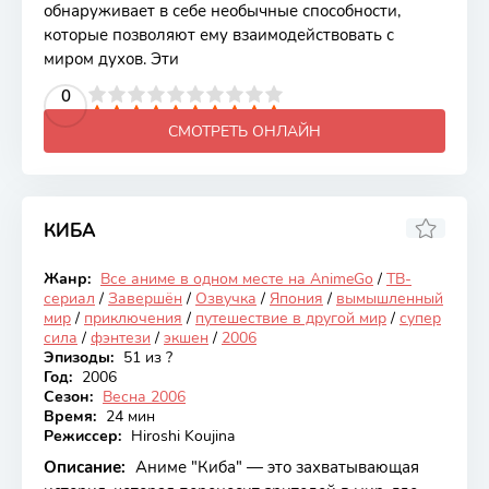
обнаруживает в себе необычные способности,
которые позволяют ему взаимодействовать с
миром духов. Эти
2
3
4
5
0
6
7
8
9
10
СМОТРЕТЬ ОНЛАЙН
КИБА
7.28
Жанр:
Все аниме в одном месте на AnimeGo
/
ТВ-
Закончен
сериал
/
Завершён
/
Озвучка
/
Япония
/
вымышленный
мир
/
приключения
/
путешествие в другой мир
/
супер
сила
/
фэнтези
/
экшен
/
2006
Эпизоды:
51 из ?
Год:
2006
Сезон:
Весна 2006
Время:
24 мин
Режиссер:
Hiroshi Koujina
Описание:
Аниме "Киба" — это захватывающая