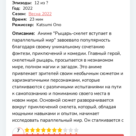
Эпизоды:
12 из ?
Год:
2022
Сезон:
Весна 2022
Время:
23 мин
Режиссер:
Katsumi Ono
Описание:
Аниме "Рыцарь-скелет вступает в
параллельный мир" завоевало популярность
благодаря своему уникальному сочетанию
фэнтези, приключений и комедии. Главный герой,
скелетный рыцарь, просыпается в незнакомом
мире, полном магии и загадок. Это аниме
привлекает зрителей своим необычным сюжетом и
харизматичными персонажами, которые
сталкиваются с различными испытаниями на пути
к самопознанию и пониманию своего места в
новом мире. Основной сюжет разворачивается
вокруг приключений скелета, который, обладая
мощными навыками и опытом, начинает
исследовать параллельный мир. Он сталкивается с
2
3
4
5
7
6
7
8
9
10