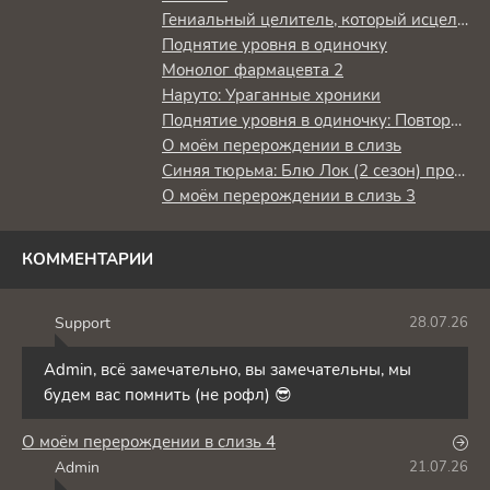
Гениальный целитель, который исцелял в одно мгновение, но был изгнан как бесполезный, теперь наслаждается жизнью в качестве тёмного целителя
Поднятие уровня в одиночку
Монолог фармацевта 2
Наруто: Ураганные хроники
Поднятие уровня в одиночку: Повторное пробуждение
О моём перерождении в слизь
Синяя тюрьма: Блю Лок (2 сезон) против юношеской сборной Японии
О моём перерождении в слизь 3
КОММЕНТАРИИ
Support
28.07.26
S
Admin, всё замечательно, вы замечательны, мы
будем вас помнить (не рофл) 😎
О моём перерождении в слизь 4
Admin
21.07.26
A