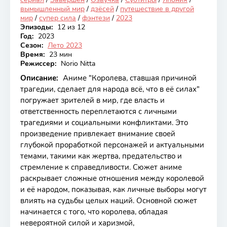
вымышленный мир
/
дзёсей
/
путешествие в другой
мир
/
супер сила
/
фэнтези
/
2023
Эпизоды:
12 из 12
Год:
2023
Сезон:
Лето 2023
Время:
23 мин
Режиссер:
Norio Nitta
Описание:
Аниме "Королева, ставшая причиной
трагедии, сделает для народа всё, что в её силах"
погружает зрителей в мир, где власть и
ответственность переплетаются с личными
трагедиями и социальными конфликтами. Это
произведение привлекает внимание своей
глубокой проработкой персонажей и актуальными
темами, такими как жертва, предательство и
стремление к справедливости. Сюжет аниме
раскрывает сложные отношения между королевой
и её народом, показывая, как личные выборы могут
влиять на судьбы целых наций. Основной сюжет
начинается с того, что королева, обладая
невероятной силой и харизмой,