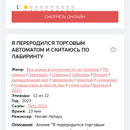
2
3
4
5
1
6
7
8
9
10
СМОТРЕТЬ ОНЛАЙН
Я ПЕРЕРОДИЛСЯ ТОРГОВЫМ
АВТОМАТОМ И СКИТАЮСЬ ПО
ЛАБИРИНТУ
6.44
Жанр:
Все аниме в одном месте на AnimeGo
/
ТВ-
Закончен
сериал
/
Завершён
/
Озвучка
/
Субтитры
/
Япония
/
вымышленный мир
/
зверолюди
/
комедия
/
кулинария
/
путешествие в другой мир
/
супер сила
/
фэнтези
/
2023
Эпизоды:
12 из 12
Год:
2023
Сезон:
Лето 2023
Время:
23 мин
Режиссер:
Noriaki Akitaya
Описание:
Аниме "Я переродился торговым