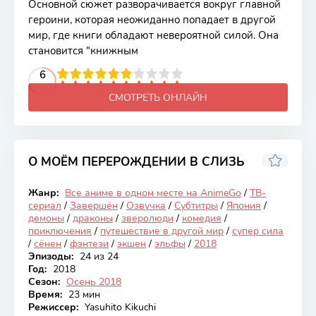
Основной сюжет разворачивается вокруг главной
героини, которая неожиданно попадает в другой
мир, где книги обладают невероятной силой. Она
становится "книжным
2
3
4
5
6
6
7
8
9
10
СМОТРЕТЬ ОНЛАЙН
О МОЁМ ПЕРЕРОЖДЕНИИ В СЛИЗЬ
8.13
Жанр:
Все аниме в одном месте на AnimeGo
/
ТВ-
Закончен
сериал
/
Завершён
/
Озвучка
/
Субтитры
/
Япония
/
демоны
/
драконы
/
зверолюди
/
комедия
/
приключения
/
путешествие в другой мир
/
супер сила
/
сёнен
/
фэнтези
/
экшен
/
эльфы
/
2018
Эпизоды:
24 из 24
Год:
2018
Сезон:
Осень 2018
Время:
23 мин
Режиссер:
Yasuhito Kikuchi