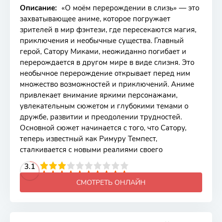
Описание:
«О моём перерождении в слизь» — это
захватывающее аниме, которое погружает
зрителей в мир фэнтези, где пересекаются магия,
приключения и необычные существа. Главный
герой, Сатору Миками, неожиданно погибает и
перерождается в другом мире в виде слизня. Это
необычное перерождение открывает перед ним
множество возможностей и приключений. Аниме
привлекает внимание яркими персонажами,
увлекательным сюжетом и глубокими темами о
дружбе, развитии и преодолении трудностей.
Основной сюжет начинается с того, что Сатору,
теперь известный как Римуру Темпест,
сталкивается с новыми реалиями своего
2
3
4
3.1
5
6
7
8
9
10
СМОТРЕТЬ ОНЛАЙН