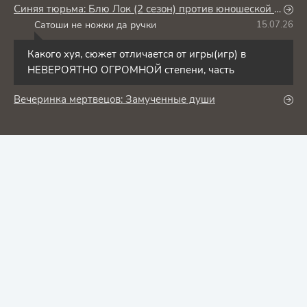
Синяя тюрьма: Блю Лок (2 сезон) против юношеской сборной Японии
Сатоши не ножки да ручки
15.07.26
С
Какого хуя, сюжет отличается от игры(игр) в
НЕВЕРОЯТНО ОГРОМНОЙ степени, часть
Вечеринка мертвецов: Замученные души