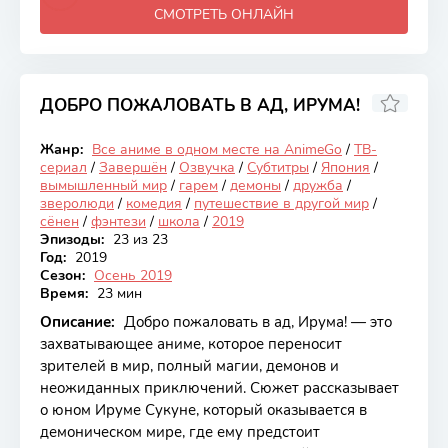
СМОТРЕТЬ ОНЛАЙН
ДОБРО ПОЖАЛОВАТЬ В АД, ИРУМА!
7.74
Жанр:
Все аниме в одном месте на AnimeGo
/
ТВ-
Закончен
сериал
/
Завершён
/
Озвучка
/
Субтитры
/
Япония
/
вымышленный мир
/
гарем
/
демоны
/
дружба
/
зверолюди
/
комедия
/
путешествие в другой мир
/
сёнен
/
фэнтези
/
школа
/
2019
Эпизоды:
23 из 23
Год:
2019
Сезон:
Осень 2019
Время:
23 мин
Описание:
Добро пожаловать в ад, Ирума! — это
захватывающее аниме, которое переносит
зрителей в мир, полный магии, демонов и
неожиданных приключений. Сюжет рассказывает
о юном Ируме Сукуне, который оказывается в
демоническом мире, где ему предстоит