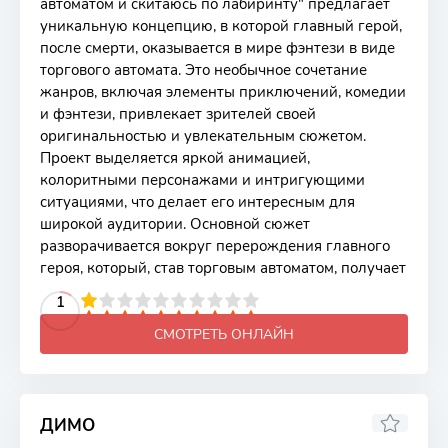
автоматом и скитаюсь по лабиринту" предлагает
уникальную концепцию, в которой главный герой,
после смерти, оказывается в мире фэнтези в виде
торгового автомата. Это необычное сочетание
жанров, включая элементы приключений, комедии
и фэнтези, привлекает зрителей своей
оригинальностью и увлекательным сюжетом.
Проект выделяется яркой анимацией,
колоритными персонажами и интригующими
ситуациями, что делает его интересным для
широкой аудитории. Основной сюжет
разворачивается вокруг перерождения главного
героя, который, став торговым автоматом, получает
2
3
4
5
1
6
7
8
9
10
СМОТРЕТЬ ОНЛАЙН
ДИМО
6.16