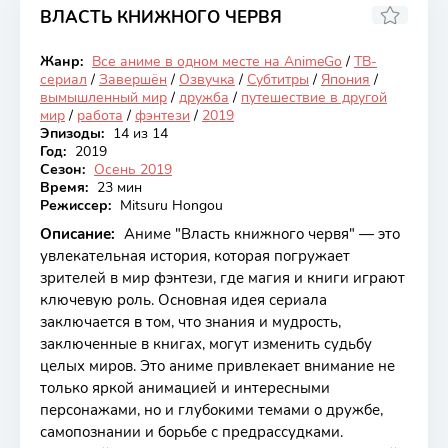
ВЛАСТЬ КНИЖНОГО ЧЕРВЯ
7.97
Жанр:
Все аниме в одном месте на AnimeGo
/
ТВ-
Закончен
сериал
/
Завершён
/
Озвучка
/
Субтитры
/
Япония
/
вымышленный мир
/
дружба
/
путешествие в другой
мир
/
работа
/
фэнтези
/
2019
Эпизоды:
14 из 14
Год:
2019
Сезон:
Осень 2019
Время:
23 мин
Режиссер:
Mitsuru Hongou
Описание:
Аниме "Власть книжного червя" — это
увлекательная история, которая погружает
зрителей в мир фэнтези, где магия и книги играют
ключевую роль. Основная идея сериала
заключается в том, что знания и мудрость,
заключенные в книгах, могут изменить судьбу
целых миров. Это аниме привлекает внимание не
только яркой анимацией и интересными
персонажами, но и глубокими темами о дружбе,
самопознании и борьбе с предрассудками.