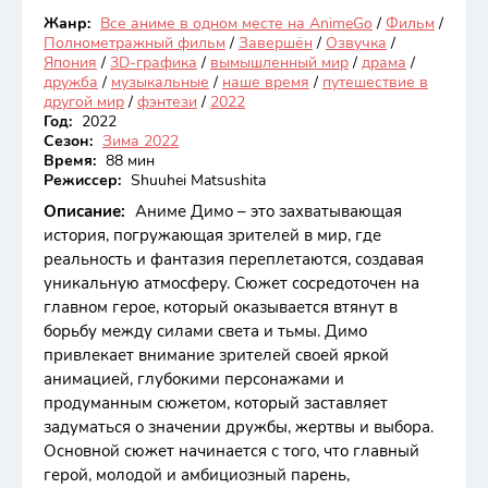
Жанр:
Все аниме в одном месте на AnimeGo
/
Фильм
/
Закончен
Полнометражный фильм
/
Завершён
/
Озвучка
/
Япония
/
3D-графика
/
вымышленный мир
/
драма
/
дружба
/
музыкальные
/
наше время
/
путешествие в
другой мир
/
фэнтези
/
2022
Год:
2022
Сезон:
Зима 2022
Время:
88 мин
Режиссер:
Shuuhei Matsushita
Описание:
Аниме Димо – это захватывающая
история, погружающая зрителей в мир, где
реальность и фантазия переплетаются, создавая
уникальную атмосферу. Сюжет сосредоточен на
главном герое, который оказывается втянут в
борьбу между силами света и тьмы. Димо
привлекает внимание зрителей своей яркой
анимацией, глубокими персонажами и
продуманным сюжетом, который заставляет
задуматься о значении дружбы, жертвы и выбора.
Основной сюжет начинается с того, что главный
герой, молодой и амбициозный парень,