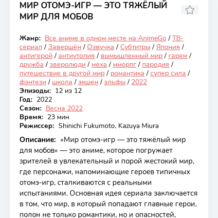
МИР ОТОМЭ-ИГР — ЭТО ТЯЖЁЛЫЙ
МИР ДЛЯ МОБОВ
7.31
Жанр:
Все аниме в одном месте на AnimeGo
/
ТВ-
Закончен
сериал
/
Завершён
/
Озвучка
/
Субтитры
/
Япония
/
антигерой
/
антиутопия
/
вымышленный мир
/
гарем
/
дружба
/
зверолюди
/
меха
/
мморпг
/
пародия
/
путешествие в другой мир
/
романтика
/
супер сила
/
фэнтези
/
школа
/
экшен
/
эльфы
/
2022
Эпизоды:
12 из 12
Год:
2022
Сезон:
Весна 2022
Время:
23 мин
Режиссер:
Shinichi Fukumoto, Kazuya Miura
Описание:
«Мир отомэ-игр — это тяжёлый мир
для мобов» — это аниме, которое погружает
зрителей в увлекательный и порой жестокий мир,
где персонажи, напоминающие героев типичных
отомэ-игр, сталкиваются с реальными
испытаниями. Основная идея сериала заключается
в том, что мир, в который попадают главные герои,
полон не только романтики, но и опасностей,