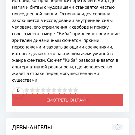
история, которая переносит зрителей в мир, где
магия и битвы с чудовищами становятся частью
повседневной жизни. Основная идея сериала
заключается в исследовании внутренней силы
человека, его стремления к свободе и поиску
своего места в мире. "Киба" привлекает внимание
зрителей динамичным сюжетом, яркими
персонажами и захватывающими сражениями,
которые делают его настоящим жемчужиной в
жанре фэнтези. Сюжет "Киба" разворачивается в
альтернативной реальности, где человечество
живет в страхе перед могущественными
существами,
2
3
4
5
0
6
7
8
9
10
СМОТРЕТЬ ОНЛАЙН
ДЕВЫ-АНГЕЛЫ
5.98