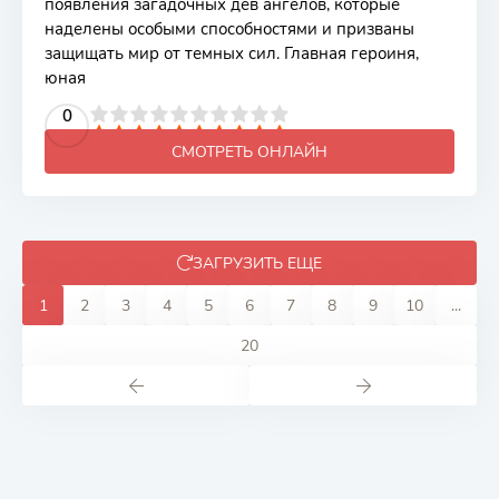
появления загадочных дев ангелов, которые
наделены особыми способностями и призваны
защищать мир от темных сил. Главная героиня,
юная
2
3
4
5
0
6
7
8
9
10
СМОТРЕТЬ ОНЛАЙН
ЗАГРУЗИТЬ ЕЩЕ
1
2
3
4
5
6
7
8
9
10
...
20