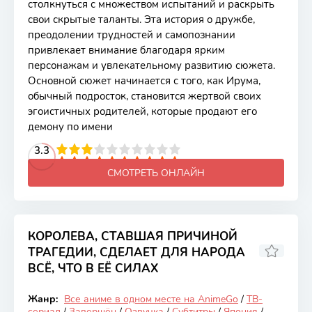
столкнуться с множеством испытаний и раскрыть
свои скрытые таланты. Эта история о дружбе,
преодолении трудностей и самопознании
привлекает внимание благодаря ярким
персонажам и увлекательному развитию сюжета.
Основной сюжет начинается с того, как Ирума,
обычный подросток, становится жертвой своих
эгоистичных родителей, которые продают его
демону по имени
2
3
4
3.3
5
6
7
8
9
10
СМОТРЕТЬ ОНЛАЙН
КОРОЛЕВА, СТАВШАЯ ПРИЧИНОЙ
ТРАГЕДИИ, СДЕЛАЕТ ДЛЯ НАРОДА
ВСЁ, ЧТО В ЕЁ СИЛАХ
7.12
Жанр:
Все аниме в одном месте на AnimeGo
/
ТВ-
Закончен
сериал
/
Завершён
/
Озвучка
/
Субтитры
/
Япония
/