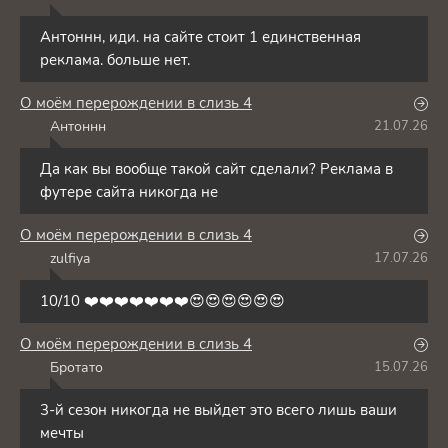
A
Антоннн, иди. на сайте стоит 1 единственная
реклама. больше нет.
О моём перерождении в слизь 4
Антоннн
21.07.26
А
Да как вы вообще такой сайт сделали? Реклама в
футере сайта никогда не
О моём перерождении в слизь 4
zulfiya
17.07.26
Z
10/10 ❤️❤️❤️❤️❤️❤️❤️😍😍😍😍😍😍
О моём перерождении в слизь 4
Бротато
15.07.26
Б
3-й сезон никогда не выйдет это всего лишь ваши
мечты