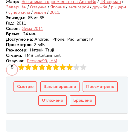
Жанр:
Все аниме в одном месте на AnimeGo
/
ТВ-сериал
/
Завершён
/
Озвучка
/
Япония
/
антигерой
/
дружба
/
рыцари
/
супер сила
/
экшен
/
2011
,
Эпизоды:
65 из 65
Год:
2011
Сезон:
Зима 2011
Время:
24 мин
Доступно на
:
Android, iPhone, iPad, SmartTV
Просмотров
:
2 545
Режиссер:
Hatsuki Tsuji
Студии:
TMS Entertainment
Озвучка:
Persona99
,
JAM
3
4
8
5
6
7
8
9
10
Смотрю
Запланировано
Просмотрено
Отложено
Брошено