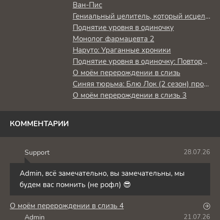
Ван-Пис
Гениальный целитель, который исцелял в одно мгновение, но был изгнан как бесполезный, теперь наслаждается жизнью в качестве тёмного целителя
Поднятие уровня в одиночку
Монолог фармацевта 2
Наруто: Ураганные хроники
Поднятие уровня в одиночку: Повторное пробуждение
О моём перерождении в слизь
Синяя тюрьма: Блю Лок (2 сезон) против юношеской сборной Японии
О моём перерождении в слизь 3
КОММЕНТАРИИ
Support
28.07.26
S
Admin, всё замечательно, вы замечательны, мы
будем вас помнить (не рофл) 😎
О моём перерождении в слизь 4
Admin
21.07.26