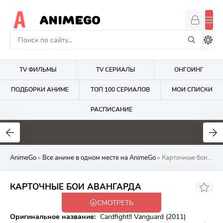
ANIMEGO
TV ФИЛЬМЫ
TV СЕРИАЛЫ
ОНГОИНГ
ПОДБОРКИ АНИМЕ
ТОП 100 СЕРИАЛОВ
МОИ СПИСКИ
РАСПИСАНИЕ
1.7
4.2
2.7
AnimeGo
»
Все аниме в одном месте на AnimeGo
» Карточные бои Авангарда
7.03
КАРТОЧНЫЕ БОИ АВАНГАРДА
СМОТРЕТЬ
Закончен
Оригинальное название:
Cardfight!! Vanguard (2011)