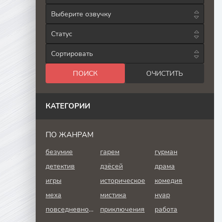
Выберите озвучку
Статус
Сортировать
КАТЕГОРИИ
ПО ЖАНРАМ
безумие
гарем
гурман
детектив
дзёсей
драма
игры
историческое
комедия
меха
мистика
нуар
повседневность
приключения
работа