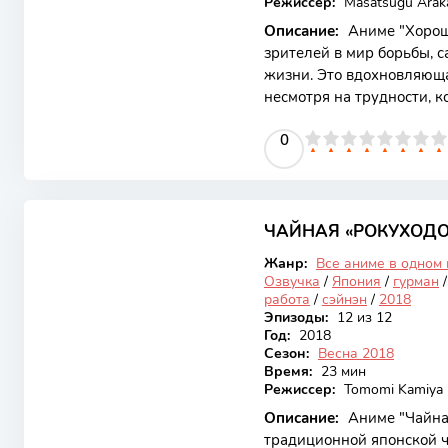
Режиссер:
Masatsugu Ara
Описание:
Аниме "Хорошо
зрителей в мир борьбы, с
жизни. Это вдохновляющая
несмотря на трудности, к
подчеркивает ценность др
0
1
2
3
4
5
0
6
7
8
9
10
его особенно привлекате
кто сталкивается с жизн
разворачивается вокруг г
7.64
множество неудач, решае
к своей мечте. Он сталки
ЧАЙНАЯ «РОКУХОДО
Закончен
Жанр:
Все аниме в одном
Озвучка
/
Япония
/
гурман
работа
/
сэйнэн
/
2018
Эпизоды:
12 из 12
Год:
2018
Сезон:
Весна 2018
Время:
23 мин
Режиссер:
Tomomi Kamiya
Описание:
Аниме "Чайная
традиционной японской ч