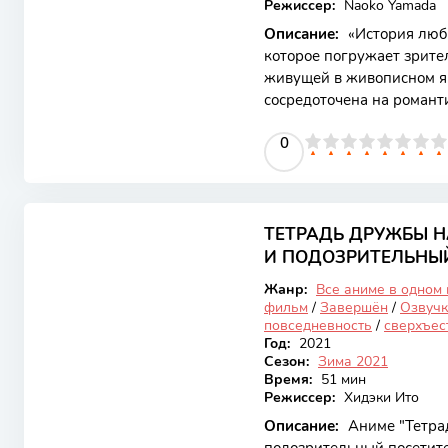
Режиссер:
Naoko Yamada
Описание:
«История любв
которое погружает зрите
живущей в живописном яп
сосредоточена на романт
подчеркивая важность о
0
1
2
3
4
5
0
6
7
8
9
10
привлекает своей яркой
атмосферой, которая заст
Сюжет начинается с того,
8.16
девушка, работает в сем
продаже рисовых пирожк
ТЕТРАДЬ ДРУЖБЫ 
Закончен
простых
И ПОДОЗРИТЕЛЬНЫ
Жанр:
Все аниме в одном
фильм
/
Завершён
/
Озвучк
повседневность
/
сверхъес
Год:
2021
Сезон:
Зима 2021
Время:
51 мин
Режиссер:
Хидэки Ито
Описание:
Аниме "Тетра