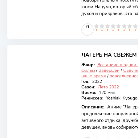
подозрительный посетит
юном Нацумэ, который об
духов и призраков. Эта ч
новых персонажей и инт
0
1
2
3
4
5
0
6
7
8
9
10
потерянных связей и сам
эмоциональные моменты 
визуально привлекатель
8.39
содержанием. Сюжет фоку
получения загадочной те
ЛАГЕРЬ НА СВЕЖЕМ
Закончен
Жанр:
Все аниме в одном
фильм
/
Завершён
/
Озвучк
наше время
/
повседневно
Год:
2022
Сезон:
Лето 2022
Время:
120 мин
Режиссер:
Yoshiaki Kyougo
Описание:
Аниме "Лагерь
продолжение популярной 
активного отдыха, дружб
девушек, вновь собирают
исследовать новые места