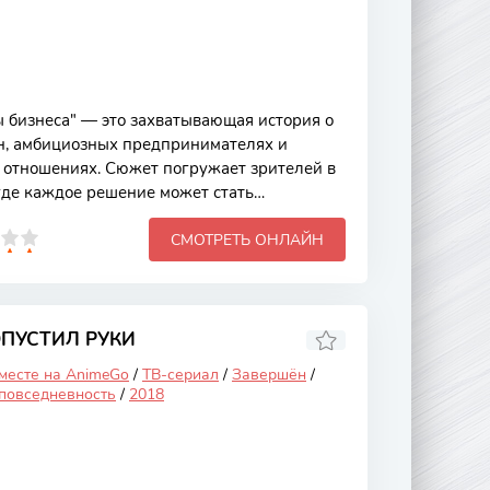
 бизнеса" — это захватывающая история о
н, амбициозных предпринимателях и
отношениях. Сюжет погружает зрителей в
де каждое решение может стать
едательство идут рука об руку. Это аниме
СМОТРЕТЬ ОНЛАЙН
только интересным сюжетом, но и
которые постоянно развиваются и
и проблемами, знакомыми многим из нас.
чивается вокруг группы молодых и
, которые стремятся добиться успеха в
ОПУСТИЛ РУКИ
 месте на AnimeGo
/
ТВ-сериал
/
Завершён
/
повседневность
/
2018