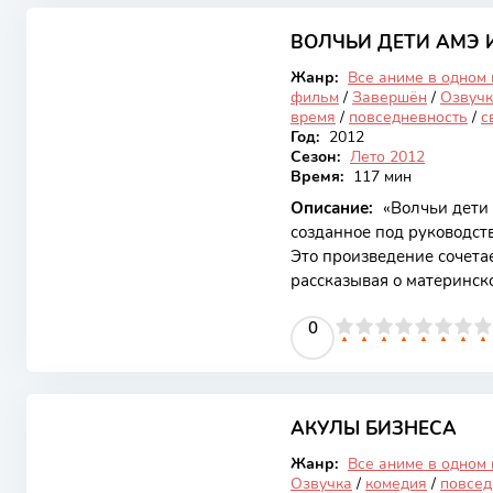
8.56
нашего героя, который, п
множеством трудностей. О
ВОЛЧЬИ ДЕТИ АМЭ 
Закончен
Жанр:
Все аниме в одном
фильм
/
Завершён
/
Озвучк
время
/
повседневность
/
с
Год:
2012
Сезон:
Лето 2012
Время:
117 мин
Описание:
«Волчьи дети 
созданное под руководст
Это произведение сочета
рассказывая о материнско
места в мире. Специфика
0
1
2
3
4
5
0
6
7
8
9
10
герои — дети, обладающи
добавляет уникальности 
разворачивается вокруг 
5.33
влюбляется в загадочног
превращаться в волка. П
АКУЛЫ БИЗНЕСА
Закончен
Жанр:
Все аниме в одном
Озвучка
/
комедия
/
повсед