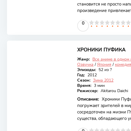
становится не просто нап
произведение привлекает
и умиротворения, а такж
0
1
2
3
4
5
0
6
7
8
9
10
которых имеет свои мечт
темы дружбы, самопознан
его особенно привлекате
7.63
сюжет "Чайной «Рокуходо
девушкой, которая решае
ХРОНИКИ ПУФИКА
Закончен
Жанр:
Все аниме в одном
Озвучка
/
Япония
/
комеди
Эпизоды:
52 из ?
Год:
2012
Сезон:
Зима 2012
Время:
3 мин
Режиссер:
Akitarou Daichi
Описание:
Хроники Пуфик
погружает зрителей в м
сосредоточен на жизни П
существа, обладающего у
привлекает внимание яр
0
1
2
3
4
5
0
6
7
8
9
10