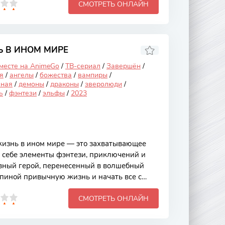
СМОТРЕТЬ ОНЛАЙН
ла и уюта, за которую полюбилась
редлагает зрителям новые приключения,
активный образ жизни и любовь к природе.
ается вокруг главных героинь, которые
вое путешествие на свежем воздухе. На
 В ИНОМ МИРЕ
 месте на AnimeGo
/
ТВ-сериал
/
Завершён
/
я
/
ангелы
/
божества
/
вампиры
/
чная
/
демоны
/
драконы
/
зверолюди
/
ь
/
фэнтези
/
эльфы
/
2023
изнь в ином мире — это захватывающее
в себе элементы фэнтези, приключений и
вный герой, перенесенный в волшебный
спиной привычную жизнь и начать все с
ра. Это аниме привлекает зрителей своей
СМОТРЕТЬ ОНЛАЙН
 яркими персонажами и увлекательными
которые делают каждую серию интересной
вной сюжет разворачивается вокруг жизни