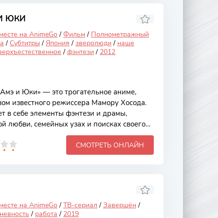
опав в новый мир, сталкивается с
н начинает с нуля, учится обрабатывать
И ЮКИ
 месте на AnimeGo
/
Фильм
/
Полнометражный
а
/
Субтитры
/
Япония
/
зверолюди
/
наше
верхъестественное
/
фэнтези
/
2012
Амэ и Юки» — это трогательное аниме,
вом известного режиссера Мамору Хосода.
ет в себе элементы фэнтези и драмы,
й любви, семейных узах и поисках своего
 сюжета заключается в том, что главные
СМОТРЕТЬ ОНЛАЙН
е способностью превращаться в волков, что
и глубины в их историю. Основной сюжет
женщины по имени Хана, которая
о мужчину, обладающего способностью
осле его неожиданной смерти Хана
 месте на AnimeGo
/
ТВ-сериал
/
Завершён
/
невность
/
работа
/
2019