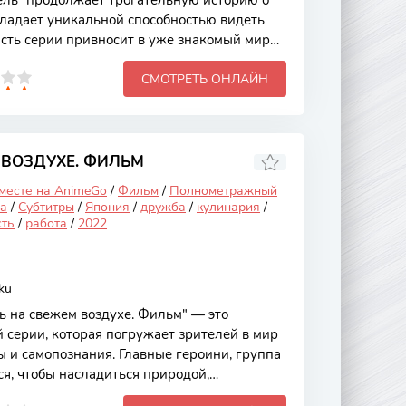
ель" продолжает трогательную историю о
ладает уникальной способностью видеть
асть серии привносит в уже знакомый мир
ригующие сюжеты, исследуя темы дружбы,
СМОТРЕТЬ ОНЛАЙН
опознания. Мягкая анимация и глубокие
делают это произведение не только
ным, но и насыщенным философским
сируется на Нацумэ, который, после
тради, наполненной именами духов,
 ВОЗДУХЕ. ФИЛЬМ
 месте на AnimeGo
/
Фильм
/
Полнометражный
а
/
Субтитры
/
Япония
/
дружба
/
кулинария
/
сть
/
работа
/
2022
ku
 на свежем воздухе. Фильм" — это
серии, которая погружает зрителей в мир
ы и самопознания. Главные героини, группа
ся, чтобы насладиться природой,
 и укрепить свои отношения. Фильм