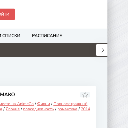
ОЙТИ
 СПИСКИ
РАСПИСАНИЕ
.1
6.3
3.1
3.5
АМАКО
 месте на AnimeGo
/
Фильм
/
Полнометражный
а
/
Япония
/
повседневность
/
романтика
/
2014