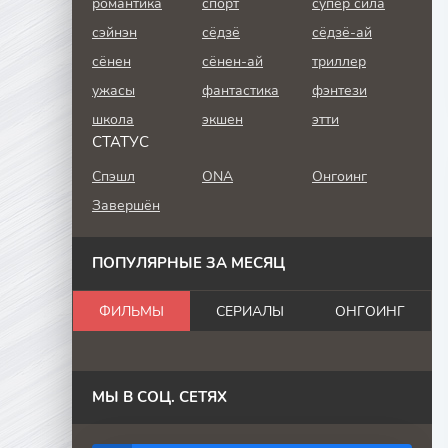
романтика
спорт
супер сила
сэйнэн
сёдзё
сёдзё-ай
сёнен
сёнен-ай
триллер
ужасы
фантастика
фэнтези
школа
экшен
этти
СТАТУС
Спэшл
ONA
Онгоинг
Завершён
ПОПУЛЯРНЫЕ ЗА МЕСЯЦ
ФИЛЬМЫ
СЕРИАЛЫ
ОНГОИНГ
МЫ В СОЦ. СЕТЯХ