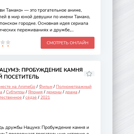
и Тамако» — это трогательное аниме,
лей в мир юной девушки по имени Тамако,
онском городке. Основная идея сериала
ических переживаниях и дружбе,
бщения и понимания в отношениях. Аниме
СМОТРЕТЬ ОНЛАЙН
 анимацией, милыми персонажами и
авляет забыть о повседневных заботах.
 что Тамако, наивная и жизнерадостная
ейной лавке, специализирующейся на
ов. Она ведет спокойную жизнь, полную
НАЦУМЭ: ПРОБУЖДЕНИЕ КАМНЯ
Й ПОСЕТИТЕЛЬ
 месте на AnimeGo
/
Фильм
/
Полнометражный
а
/
Субтитры
/
Япония
/
демоны
/
драма
/
тественное
/
сёдзё
/
2021
дь дружбы Нацумэ: Пробуждение камня и