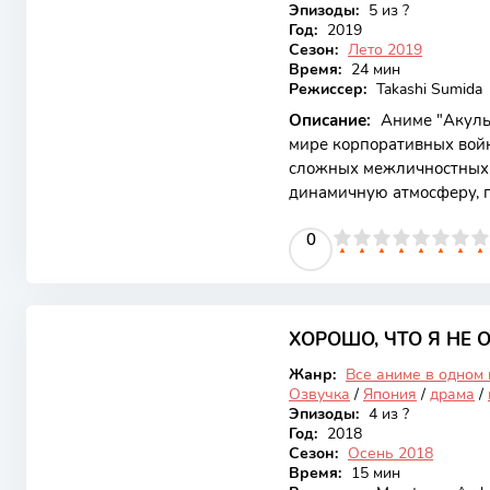
Эпизоды:
5 из ?
Год:
2019
Сезон:
Лето 2019
Время:
24 мин
Режиссер:
Takashi Sumida
Описание:
Аниме "Акулы
мире корпоративных вой
сложных межличностных 
динамичную атмосферу, г
решающим, а дружба и пр
0
1
2
3
4
5
0
6
7
8
9
10
привлекает внимание не 
глубокими персонажами, 
сталкиваются с реальным
6.38
Основной сюжет развора
талантливых бизнесменов
ХОРОШО, ЧТО Я НЕ 
Закончен
мире, где
Жанр:
Все аниме в одном
Озвучка
/
Япония
/
драма
/
Эпизоды:
4 из ?
Год:
2018
Сезон:
Осень 2018
Время:
15 мин