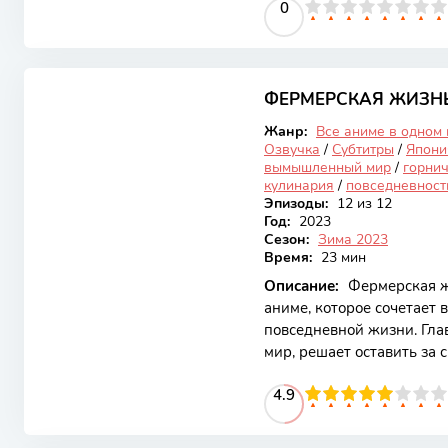
0
1
2
3
4
5
0
6
7
8
9
10
сохраняет атмосферу теп
оригинальная серия, и п
которые вдохновляют на 
7.53
Сюжет фильма разворачив
решают отправиться в но
ФЕРМЕРСКАЯ ЖИЗНЬ
Закончен
Жанр:
Все аниме в одном
Озвучка
/
Субтитры
/
Япони
вымышленный мир
/
горни
кулинария
/
повседневност
Эпизоды:
12 из 12
Год:
2023
Сезон:
Зима 2023
Время:
23 мин
Описание:
Фермерская ж
аниме, которое сочетает 
повседневной жизни. Гла
мир, решает оставить за 
нуля, выбрав путь ферме
50
1
2
3
4
4.9
5
6
7
8
9
10
уникальной концепцией,
сюжетными поворотами, 
и запоминающейся. Осно