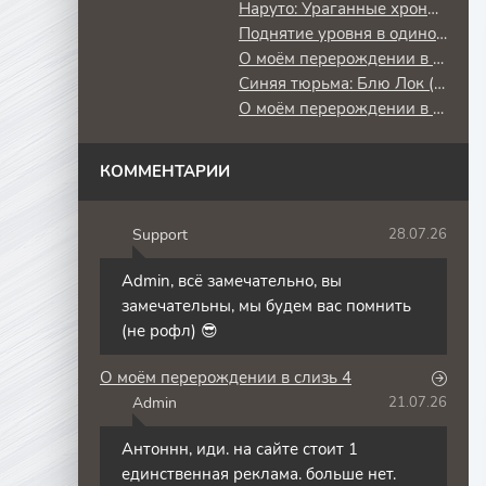
Наруто: Ураганные хроники
Поднятие уровня в одиночку: Повторное пробуждение
О моём перерождении в слизь
Синяя тюрьма: Блю Лок (2 сезон) против юношеской сборной Японии
О моём перерождении в слизь 3
КОММЕНТАРИИ
Support
28.07.26
S
Admin, всё замечательно, вы
замечательны, мы будем вас помнить
(не рофл) 😎
О моём перерождении в слизь 4
Admin
21.07.26
A
Антоннн, иди. на сайте стоит 1
единственная реклама. больше нет.