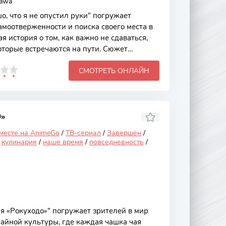
kawa
, что я не опустил руки" погружает
амоотверженности и поиска своего места в
 история о том, как важно не сдаваться,
оторые встречаются на пути. Сюжет
ужбы, упорства и веры в себя, что делает
СМОТРЕТЬ ОНЛАЙН
льным для молодежной аудитории и всех,
енными вызовами. Основной сюжет
лавного героя, который, несмотря на
т не опускать руки и продолжать двигаться
вается с различными
»
 месте на AnimeGo
/
ТВ-сериал
/
Завершён
/
/
кулинария
/
наше время
/
повседневность
/
 «Рокуходо»" погружает зрителей в мир
айной культуры, где каждая чашка чая