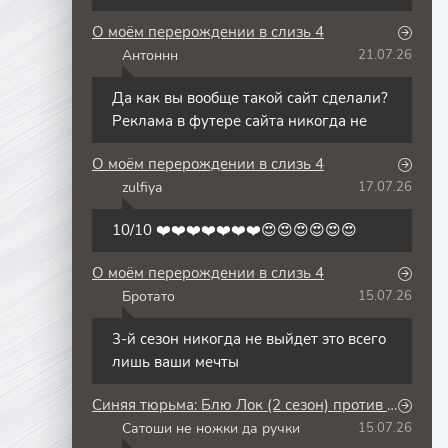
О моём перерождении в слизь 4
Антоннн
21.07.26
А
Да как вы вообще такой сайт сделали?
Реклама в футере сайта никогда не
О моём перерождении в слизь 4
zulfiya
17.07.26
Z
10/10 ❤️❤️❤️❤️❤️❤️❤️😍😍😍😍😍😍
О моём перерождении в слизь 4
Бротато
15.07.26
Б
3-й сезон никогда не выйдет это всего
лишь ваши мечты
Синяя тюрьма: Блю Лок (2 сезон) против юношеской сборной Японии
Сатоши не ножки да ручки
15.07.26
С