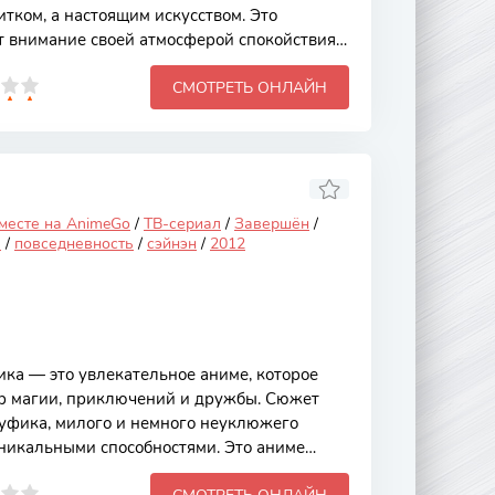
итком, а настоящим искусством. Это
 внимание своей атмосферой спокойствия
е глубокими персонажами, каждый из
СМОТРЕТЬ ОНЛАЙН
ы и стремления. Сюжет аниме исследует
ия и преодоления трудностей, что делает
льным для широкой аудитории. Основной
»" следует за главной героиней, юной
т открыть чайную в
 месте на AnimeGo
/
ТВ-сериал
/
Завершён
/
я
/
повседневность
/
сэйнэн
/
2012
а — это увлекательное аниме, которое
ир магии, приключений и дружбы. Сюжет
уфика, милого и немного неуклюжего
никальными способностями. Это аниме
кой анимацией, запоминающимися