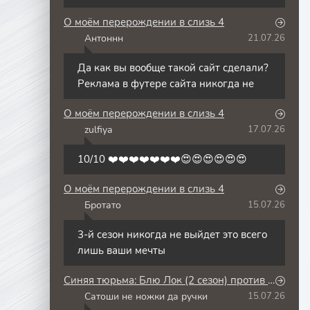
О моём перерождении в слизь 4
Антоннн
21.07.26
А
Да как вы вообще такой сайт сделали?
Реклама в футере сайта никогда не
О моём перерождении в слизь 4
zulfiya
17.07.26
Z
10/10 ❤️❤️❤️❤️❤️❤️❤️😍😍😍😍😍😍
О моём перерождении в слизь 4
Бротато
15.07.26
Б
3-й сезон никогда не выйдет это всего
лишь ваши мечты
Синяя тюрьма: Блю Лок (2 сезон) против юношеской сборной Японии
Сатоши не ножки да ручки
15.07.26
С