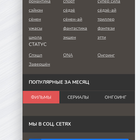
романтика
спорт
супер сила
сэйнэн
сёдзё
сёдзё-ай
сёнен
сёнен-ай
триллер
ужасы
фантастика
фэнтези
школа
экшен
этти
СТАТУС
Спэшл
ONA
Онгоинг
Завершён
ПОПУЛЯРНЫЕ ЗА МЕСЯЦ
ФИЛЬМЫ
СЕРИАЛЫ
ОНГОИНГ
МЫ В СОЦ. СЕТЯХ