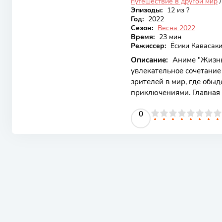
путешествие в другой мир
Эпизоды:
12 из ?
Год:
2022
Сезон:
Весна 2022
Время:
23 мин
Режиссер:
Ёсики Кавасак
Описание:
Аниме "Жизнь
увлекательное сочетание
зрителей в мир, где обы
приключениями. Главная 
которая неожиданно полу
0
1
2
3
4
5
0
6
7
8
9
10
роль подразумевает защит
никакого опыта, она полн
Привлекательные аспект
запоминающихся персона
в напряжении. Основной