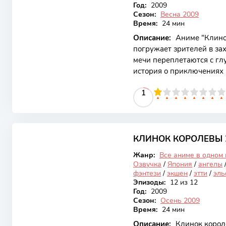
Год:
2009
Сезон:
Весна 2009
Время:
24 мин
Описание:
Аниме "Клино
погружает зрителей в за
мечи переплетаются с гл
история о приключениях 
женщине, которая стремит
10
1
2
3
4
5
1
6
7
8
9
10
кто ей дорог. Сочетая эл
"Клинок королевы" привл
критиков. Основной сюже
6.52
воительницы, обладающе
незаурядной храбростью
КЛИНОК КОРОЛЕВЫ 
Закончен
Жанр:
Все аниме в одном
Озвучка
/
Япония
/
ангелы
фэнтези
/
экшен
/
этти
/
эл
Эпизоды:
12 из 12
Год:
2009
Сезон:
Осень 2009
Время:
24 мин
Описание:
Клинок короле