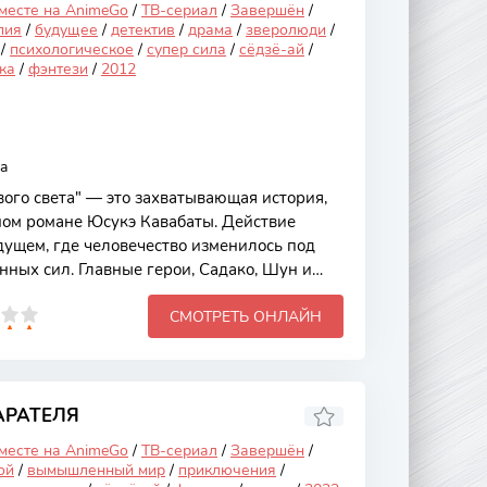
 месте на AnimeGo
/
ТВ-сериал
/
Завершён
/
пия
/
будущее
/
детектив
/
драма
/
зверолюди
/
/
психологическое
/
супер сила
/
сёдзё-ай
/
ка
/
фэнтези
/
2012
a
ого света" — это захватывающая история,
ом романе Юсукэ Кавабаты. Действие
дущем, где человечество изменилось под
нных сил. Главные герои, Садако, Шун и
изолированном обществе, где магия и
СМОТРЕТЬ ОНЛАЙН
 стали нормой. Это аниме привлекает
 философским подтекстом, исследованием
вопросами морали. Сюжет начинается в
ые люди обучаются контролю своих
. Однако вскоре они сталкиваются с
АРАТЕЛЯ
 месте на AnimeGo
/
ТВ-сериал
/
Завершён
/
ой
/
вымышленный мир
/
приключения
/