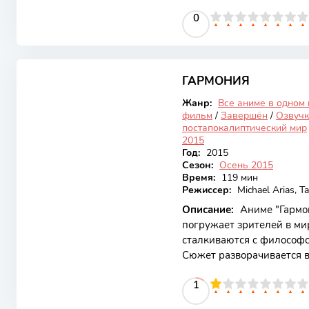
внимание зрителей благ
0
1
2
3
4
5
0
6
7
8
9
10
персонажам и увлекатель
равнодушными даже самы
разворачивается в мире, 
6.87
создавая уникальную атм
прозвищем Алая Пуля, ст
ГАРМОНИЯ
Закончен
Жанр:
Все аниме в одном
фильм
/
Завершён
/
Озвучк
постапокалиптический мир
2015
Год:
2015
Сезон:
Осень 2015
Время:
119 мин
Режиссер:
Michael Arias, T
Описание:
Аниме "Гармон
погружает зрителей в ми
сталкиваются с философс
Сюжет разворачивается в
гармонии, но за этой ви
10
1
2
3
4
5
1
6
7
8
9
10
Аниме привлекает вниман
персонажей и актуальны