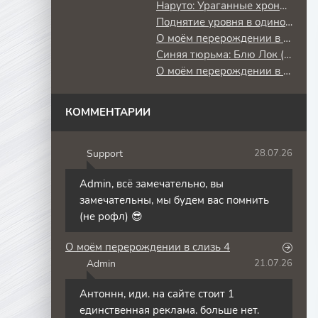
Наруто: Ураганные хроники
Поднятие уровня в одиночку: Повторное пробуждение
О моём перерождении в слизь
Синяя тюрьма: Блю Лок (2 сезон) против юношеской сборной Японии
О моём перерождении в слизь 3
КОММЕНТАРИИ
Support
28.07.26
S
Admin, всё замечательно, вы
замечательны, мы будем вас помнить
(не рофл) 😎
О моём перерождении в слизь 4
Admin
21.07.26
A
Антоннн, иди. на сайте стоит 1
единственная реклама. больше нет.