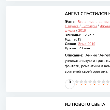
и поиски индивидуальнос
7.25
сосредоточен на молодой
мире, где все аспекты жи
АНГЕЛ СПУСТИЛСЯ К
Закончен
Жанр:
Все аниме в одном
Озвучка
/
Субтитры
/
Япони
школа
/
2019
Эпизоды:
12 из ?
Год:
2019
Сезон:
Зима 2019
Время:
23 мин
Описание:
Аниме "Ангел 
увлекательную и трогат
фэнтези, романтики и ко
зрителей своей оригинал
между обычным человеком
0
1
2
3
4
5
0
6
7
8
9
10
глубоких моментов. Сюже
существа могут спустить
эта идея становится осн
8.25
между персонажами. Осн
жизни молодого человека
ИЗ НОВОГО СВЕТА
Закончен