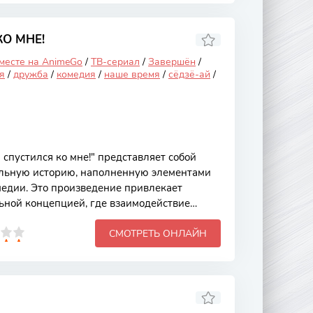
ти. Основной сюжет "Гармонии"
 девушке по имени Мицуки, которая живет в
зни
О МНЕ!
 месте на AnimeGo
/
ТВ-сериал
/
Завершён
/
я
/
дружба
/
комедия
/
наше время
/
сёдзё-ай
/
спустился ко мне!" представляет собой
ельную историю, наполненную элементами
медии. Это произведение привлекает
ьной концепцией, где взаимодействие
 и ангелом создает множество забавных и
СМОТРЕТЬ ОНЛАЙН
т погружает нас в мир, где небесные
ся на Землю, чтобы помочь людям, и именно
овой для развития отношений и конфликтов
овной сюжет аниме разворачивается вокруг
 по имени Таку, который