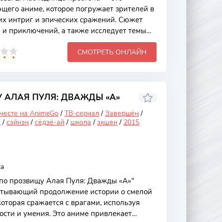
его аниме, которое погружает зрителей в
их интриг и эпических сражений. Сюжет
 и приключений, а также исследует темы
амопожертвования. Уникальные персонажи,
СМОТРЕТЬ ОНЛАЙН
ая проработка мира делают это аниме
клонников жанра. Основной сюжет
главной героини, которая вынуждена взять
ы престола после трагических событий,
Она сталкивается с множеством вызовов,
 АЛАЯ ПУЛЯ: ДВАЖДЫ «А»
 месте на AnimeGo
/
ТВ-сериал
/
Завершён
/
я
/
сэйнэн
/
сёдзё-ай
/
школа
/
экшен
/
2015
ta
по прозвищу Алая Пуля: Дважды «А»"
ватывающий продолжение истории о смелой
оторая сражается с врагами, используя
ости и умения. Это аниме привлекает