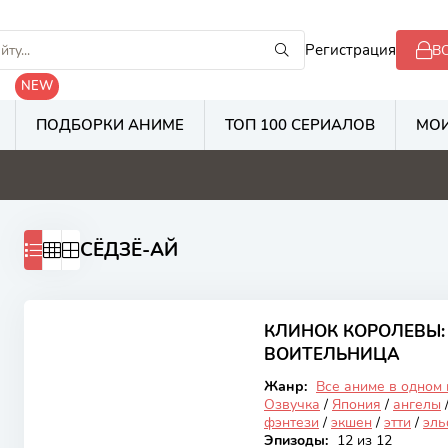
Регистрация
В
NEW
ПОДБОРКИ АНИМЕ
ТОП 100 СЕРИАЛОВ
МОИ
8
5.3
2.8
2
СЁДЗЁ-АЙ
6.12
КЛИНОК КОРОЛЕВЫ
Закончен
ВОИТЕЛЬНИЦА
Жанр:
Все аниме в одном
Озвучка
/
Япония
/
ангелы
фэнтези
/
экшен
/
этти
/
эл
Эпизоды:
12 из 12