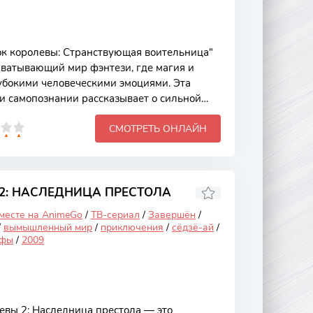
к королевы: Странствующая воительница"
хватывающий мир фэнтези, где магия и
убокими человеческими эмоциями. Эта
и самопознании рассказывает о сильной
ся изменить свою судьбу и защитить тех,
СМОТРЕТЬ ОНЛАЙН
ементы драмы, экшена и эпического фэнтези,
екает внимание как зрителей, так и
т разворачивается вокруг главной героини,
й уникальными способностями и
. События начинаются
2: НАСЛЕДНИЦА ПРЕСТОЛА
 месте на AnimeGo
/
ТВ-сериал
/
Завершён
/
/
вымышленный мир
/
приключения
/
сёдзё-ай
/
ьфы
/
2009
вы 2: Наследница престола — это