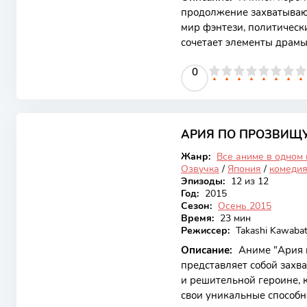
продолжение захватывающ
мир фэнтези, политическ
сочетает элементы драмы
власти, преданности и с
0
1
2
3
4
5
0
6
7
8
9
10
яркая анимация и глубок
привлекательным для по
разворачивается вокруг 
6.19
на себя бремя наследниц
потрясших королевство. 
АРИЯ ПО ПРОЗВИЩУ
Закончен
Жанр:
Все аниме в одном
Озвучка
/
Япония
/
комеди
Эпизоды:
12 из 12
Год:
2015
Сезон:
Осень 2015
Время:
23 мин
Режиссер:
Takashi Kawaba
Описание:
Аниме "Ария 
представляет собой зах
и решительной героине, к
свои уникальные способн