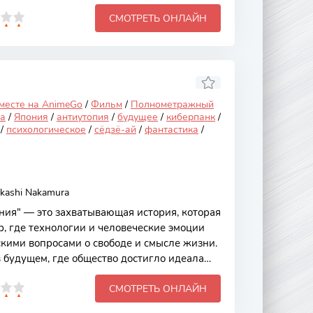
одаря динамичному сюжету, ярким
СМОТРЕТЬ ОНЛАЙН
ным боевым сценам, которые не оставят
х требовательных фанатов жанра. Сюжет
где технологии и магия переплетаются,
осферу. Главная героиня, обладающая
алкивается с новыми вызовами и
 месте на AnimeGo
/
Фильм
/
Полнометражный
а
/
Япония
/
антиутопия
/
будущее
/
киберпанк
/
/
психологическое
/
сёдзё-ай
/
фантастика
/
akashi Nakamura
ия" — это захватывающая история, которая
р, где технологии и человеческие эмоции
кими вопросами о свободе и смысле жизни.
 будущем, где общество достигло идеала
димой идиллией скрываются мрачные тайны.
СМОТРЕТЬ ОНЛАЙН
ие своей глубокой проработкой
ми темами, такими как моральные дилеммы