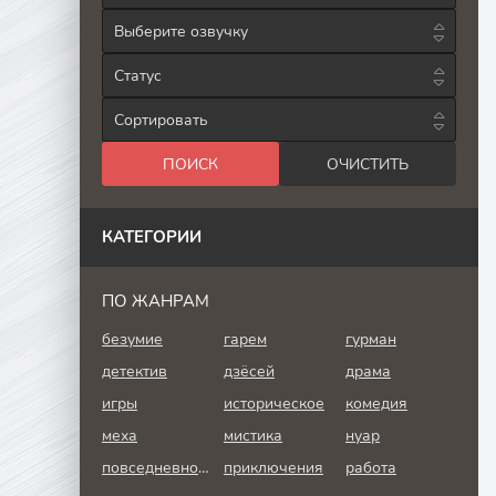
Выберите озвучку
Статус
Сортировать
КАТЕГОРИИ
ПО ЖАНРАМ
безумие
гарем
гурман
детектив
дзёсей
драма
игры
историческое
комедия
меха
мистика
нуар
повседневность
приключения
работа