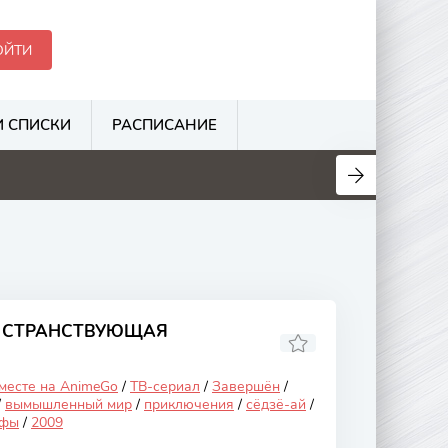
ОЙТИ
 СПИСКИ
РАСПИСАНИЕ
.1
6.3
3.1
3.5
: СТРАНСТВУЮЩАЯ
 месте на AnimeGo
/
ТВ-сериал
/
Завершён
/
/
вымышленный мир
/
приключения
/
сёдзё-ай
/
ьфы
/
2009