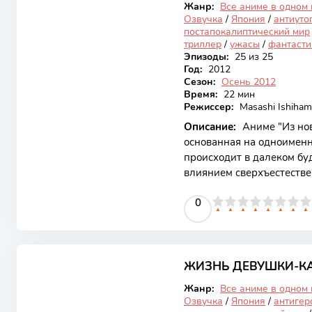
Жанр:
Все аниме в одном
Озвучка
/
Япония
/
антиуто
постапокалиптический мир
триллер
/
ужасы
/
фантасти
Эпизоды:
25 из 25
Год:
2012
Сезон:
Осень 2012
Время:
22 мин
Режиссер:
Masashi Ishiham
Описание:
Аниме "Из нов
основанная на одноименн
происходит в далеком бу
влиянием сверхъестестве
другие ученики, живут в 
0
1
2
3
4
5
0
6
7
8
9
10
психические способности
зрителей своим глубоким
человеческой природы и 
6.77
мирной школе, где молод
уникальных способностей
ЖИЗНЬ ДЕВУШКИ-К
Закончен
Жанр:
Все аниме в одном
Озвучка
/
Япония
/
антигер