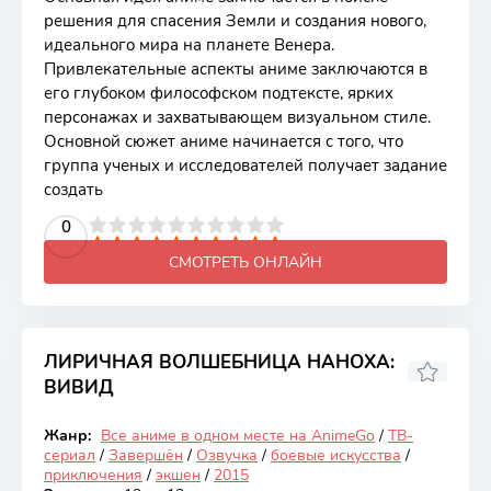
решения для спасения Земли и создания нового,
идеального мира на планете Венера.
Привлекательные аспекты аниме заключаются в
его глубоком философском подтексте, ярких
персонажах и захватывающем визуальном стиле.
Основной сюжет аниме начинается с того, что
группа ученых и исследователей получает задание
создать
2
3
4
5
0
6
7
8
9
10
СМОТРЕТЬ ОНЛАЙН
ЛИРИЧНАЯ ВОЛШЕБНИЦА НАНОХА:
ВИВИД
6.71
Жанр:
Все аниме в одном месте на AnimeGo
/
ТВ-
Закончен
сериал
/
Завершён
/
Озвучка
/
боевые искусства
/
приключения
/
экшен
/
2015