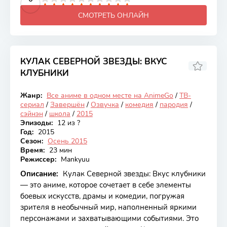
СМОТРЕТЬ ОНЛАЙН
КУЛАК СЕВЕРНОЙ ЗВЕЗДЫ: ВКУС
КЛУБНИКИ
5.9
Жанр:
Все аниме в одном месте на AnimeGo
/
ТВ-
Закончен
сериал
/
Завершён
/
Озвучка
/
комедия
/
пародия
/
сэйнэн
/
школа
/
2015
Эпизоды:
12 из ?
Год:
2015
Сезон:
Осень 2015
Время:
23 мин
Режиссер:
Mankyuu
Описание:
Кулак Северной звезды: Вкус клубники
— это аниме, которое сочетает в себе элементы
боевых искусств, драмы и комедии, погружая
зрителя в необычный мир, наполненный яркими
персонажами и захватывающими событиями. Это