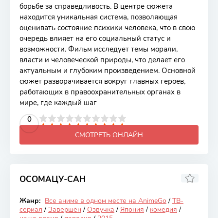
борьбе за справедливость. В центре сюжета
находится уникальная система, позволяющая
оценивать состояние психики человека, что в свою
очередь влияет на его социальный статус и
возможности. Фильм исследует темы морали,
власти и человеческой природы, что делает его
актуальным и глубоким произведением. Основной
сюжет разворачивается вокруг главных героев,
работающих в правоохранительных органах в
мире, где каждый шаг
2
3
4
5
0
6
7
8
9
10
СМОТРЕТЬ ОНЛАЙН
ОСОМАЦУ-САН
7.92
Жанр:
Все аниме в одном месте на AnimeGo
/
ТВ-
Закончен
сериал
/
Завершён
/
Озвучка
/
Япония
/
комедия
/