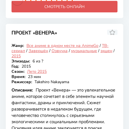
СМОТРЕТЬ ОНЛАЙН
ПРОЕКТ «ВЕНЕРА»
5.28
Жанр:
Все аниме в одном месте на AnimeGo
/
ТВ-
Закончен
сериал
/
Завершён
/
Озвучка
/
музыкальные
/
экшен
/
2015
Эпизоды:
6 из ?
Год:
2015
Сезон:
Лето 2015
Время:
23 мин
Режиссер:
Takehiro Nakayama
Описание:
Проект «Венера» — это увлекательное
аниме, которое сочетает в себе элементы научной
фантастики, драмы и приключений. Сюжет
разворачивается в недалеком будущем, где
человечество столкнулось с серьезными
экологическими и социальными проблемами.
Основная идея аниме заключается в поиске