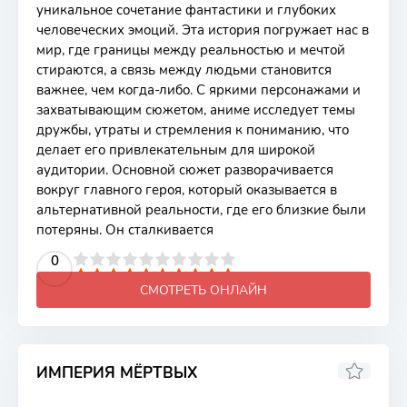
уникальное сочетание фантастики и глубоких
человеческих эмоций. Эта история погружает нас в
мир, где границы между реальностью и мечтой
стираются, а связь между людьми становится
важнее, чем когда-либо. С яркими персонажами и
захватывающим сюжетом, аниме исследует темы
дружбы, утраты и стремления к пониманию, что
делает его привлекательным для широкой
аудитории. Основной сюжет разворачивается
вокруг главного героя, который оказывается в
альтернативной реальности, где его близкие были
потеряны. Он сталкивается
2
3
4
5
0
6
7
8
9
10
СМОТРЕТЬ ОНЛАЙН
ИМПЕРИЯ МЁРТВЫХ
6.84