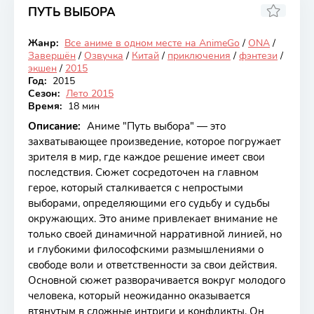
ПУТЬ ВЫБОРА
6.82
Жанр:
Все аниме в одном месте на AnimeGo
/
ONA
/
Закончен
Завершён
/
Озвучка
/
Китай
/
приключения
/
фэнтези
/
экшен
/
2015
Год:
2015
Сезон:
Лето 2015
Время:
18 мин
Описание:
Аниме "Путь выбора" — это
захватывающее произведение, которое погружает
зрителя в мир, где каждое решение имеет свои
последствия. Сюжет сосредоточен на главном
герое, который сталкивается с непростыми
выборами, определяющими его судьбу и судьбы
окружающих. Это аниме привлекает внимание не
только своей динамичной нарративной линией, но
и глубокими философскими размышлениями о
свободе воли и ответственности за свои действия.
Основной сюжет разворачивается вокруг молодого
человека, который неожиданно оказывается
втянутым в сложные интриги и конфликты. Он