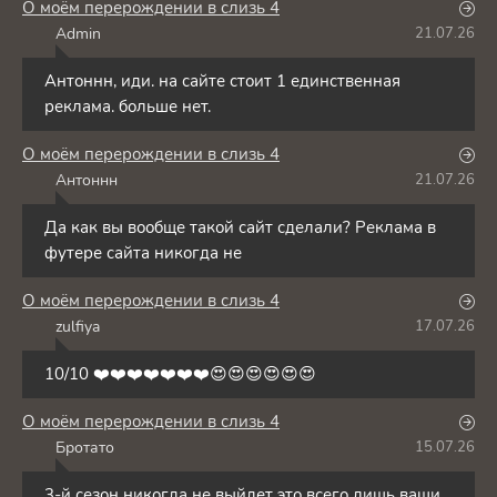
О моём перерождении в слизь 4
Admin
21.07.26
A
Антоннн, иди. на сайте стоит 1 единственная
реклама. больше нет.
О моём перерождении в слизь 4
Антоннн
21.07.26
А
Да как вы вообще такой сайт сделали? Реклама в
футере сайта никогда не
О моём перерождении в слизь 4
zulfiya
17.07.26
Z
10/10 ❤️❤️❤️❤️❤️❤️❤️😍😍😍😍😍😍
О моём перерождении в слизь 4
Бротато
15.07.26
Б
3-й сезон никогда не выйдет это всего лишь ваши