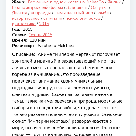
Жанр:
Все аниме в одном месте на AnimeGo
/
Фильм
/
Закончен
Полнометражный фильм
/
Завершён
/
Озвучка
/
Япония
/
андроиды
/
вымышленный мир
/
зомби
/
историческое
/
стимпанк
/
психологическое
/
фантастика
/
2015
Год:
2015
Сезон:
Осень 2015
Время:
120 мин
Режиссер:
Ryoutarou Makihara
Описание:
Аниме "Империя мёртвых" погружает
зрителей в мрачный и захватывающий мир, где
жизнь и смерть переплетаются в бесконечной
борьбе за выживание. Это произведение
привлекает внимание своим уникальным
подходом к жанру, сочетая элементы ужасов,
фэнтези и драмы. Сюжет затрагивает важные
темы, такие как человеческая природа, моральные
выборы и последствия войны, что делает его не
только развлекательным, но и глубоким. Основной
сюжет "Империи мёртвых" разворачивается в
мире, охваченном зомби-апокалипсисом. Главные
герои — группа выживших, которые пытаются