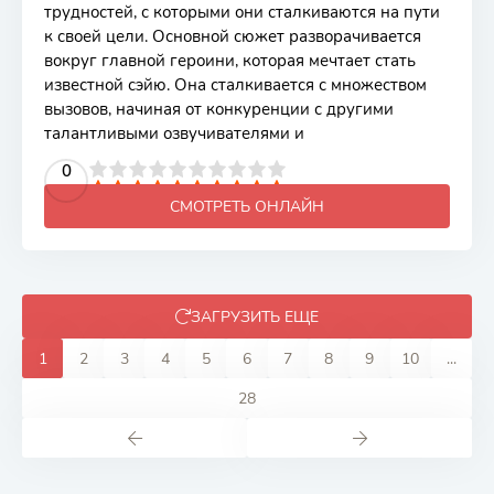
трудностей, с которыми они сталкиваются на пути
к своей цели. Основной сюжет разворачивается
вокруг главной героини, которая мечтает стать
известной сэйю. Она сталкивается с множеством
вызовов, начиная от конкуренции с другими
талантливыми озвучивателями и
2
3
4
5
0
6
7
8
9
10
СМОТРЕТЬ ОНЛАЙН
ЗАГРУЗИТЬ ЕЩЕ
1
2
3
4
5
6
7
8
9
10
...
28