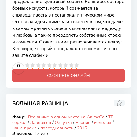
продолжение культовой серии о Кенширо, мастере
боевых искусств, который сражается за
справедливость в постапокалиптическом мире.
Основная идея аниме заключается в том, что даже
в самых мрачных условиях можно найти надежду
и любовь, а также преодолеть собственные страхи
и сомнения. Сюжет аниме разворачивается вокруг
Кенширо, который продолжает свою миссию по
защите слабых и
2
3
4
5
0
6
7
8
9
10
СМОТРЕТЬ ОНЛАЙН
БОЛЬШАЯ РАЗНИЦА
6.48
Жанр:
Все аниме в одном месте на AnimeGo
/
ТВ-
Закончен
сериал
/
Завершён
/
Озвучка
/
Япония
/
комедия
/
наше время
/
повседневность
/
2015
Эпизоды:
12 из ?