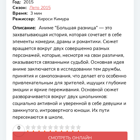
Год:
2015
Сезон:
Лето 2015
Время:
3 мин
Режиссер:
Хироси Кимура
Описание:
Аниме "Большая разница" — это
захватывающая история, которая сочетает в себе
элементы комедии, драмы и романтики. Сюжет
вращается вокруг двух совершенно разных
персонажей, которые, несмотря на свои различия,
оказываются связанными судьбой. Основная идея
аниме заключается в исследовании тем дружбы,
принятия и самопознания, что делает его особенно
привлекательным для зрителей, ищущих глубокие
эмоции и яркие переживания. Основной сюжет
разворачивается вокруг двух школьников:
социально активной и уверенной в себе девушки и
замкнутого, интровертного юноши. Их пути
пересекаются в школе,
2
3
4
5
0
6
7
8
9
10
СМОТРЕТЬ ОНЛАЙН