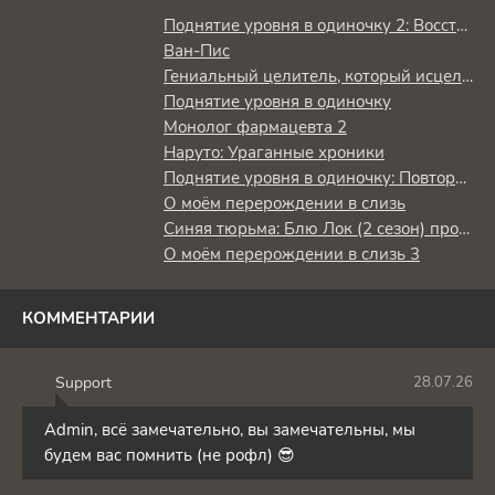
Поднятие уровня в одиночку 2: Восстаньте из тени
Ван-Пис
Гениальный целитель, который исцелял в одно мгновение, но был изгнан как бесполезный, теперь наслаждается жизнью в качестве тёмного целителя
Поднятие уровня в одиночку
Монолог фармацевта 2
Наруто: Ураганные хроники
Поднятие уровня в одиночку: Повторное пробуждение
О моём перерождении в слизь
Синяя тюрьма: Блю Лок (2 сезон) против юношеской сборной Японии
О моём перерождении в слизь 3
КОММЕНТАРИИ
Support
28.07.26
S
Admin, всё замечательно, вы замечательны, мы
будем вас помнить (не рофл) 😎