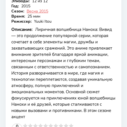
Эпизоды:
12 из 12
Год:
2015
Сезон:
Весна 2015
Время:
25 мин
Режиссер:
Yuuki Itou
Описание:
Лиричная волшебница Наноха: Вивид
— это продолжение популярной серии, которая
сочетает в себе элементы магии, дружбы и
захватывающих сражений. Это аниме привлекает
внимание зрителей благодаря яркой анимации,
интересным персонажам и глубоким темам,
связанным с ответственностью и самопознанием.
История разворачивается в мире, где магия и
технологии переплетаются, создавая уникальную
атмосферу, полную приключений и
эмоциональных моментов. Основной сюжет
фокусируется на приключениях юной волшебницы
Нанохи и её друзей, которые сталкиваются с
новыми вызовами и противниками. В этом сезоне
акцент
2
3
4
5
0
6
7
8
9
10