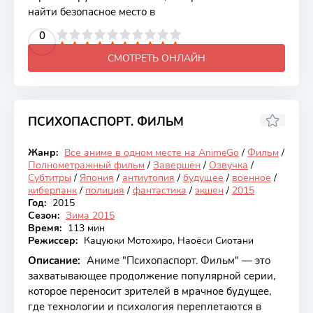
найти безопасное место в
2
3
4
5
0
6
7
8
9
10
СМОТРЕТЬ ОНЛАЙН
ПСИХОПАСПОРТ. ФИЛЬМ
7.7
Жанр:
Все аниме в одном месте на AnimeGo
/
Фильм
/
Закончен
Полнометражный фильм
/
Завершён
/
Озвучка
/
Субтитры
/
Япония
/
антиутопия
/
будущее
/
военное
/
киберпанк
/
полиция
/
фантастика
/
экшен
/
2015
Год:
2015
Сезон:
Зима 2015
Время:
113 мин
Режиссер:
Кацуюки Мотохиро, Наоёси Сиотани
Описание:
Аниме "Психопаспорт. Фильм" — это
захватывающее продолжение популярной серии,
которое переносит зрителей в мрачное будущее,
где технологии и психология переплетаются в