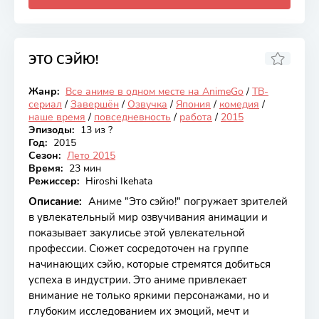
ЭТО СЭЙЮ!
7.04
Жанр:
Все аниме в одном месте на AnimeGo
/
ТВ-
Закончен
сериал
/
Завершён
/
Озвучка
/
Япония
/
комедия
/
наше время
/
повседневность
/
работа
/
2015
Эпизоды:
13 из ?
Год:
2015
Сезон:
Лето 2015
Время:
23 мин
Режиссер:
Hiroshi Ikehata
Описание:
Аниме "Это сэйю!" погружает зрителей
в увлекательный мир озвучивания анимации и
показывает закулисье этой увлекательной
профессии. Сюжет сосредоточен на группе
начинающих сэйю, которые стремятся добиться
успеха в индустрии. Это аниме привлекает
внимание не только яркими персонажами, но и
глубоким исследованием их эмоций, мечт и