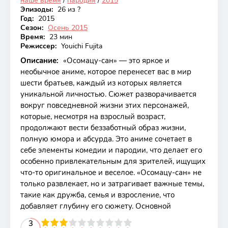
наше время
/
пародия
/
2015
Эпизоды:
26 из ?
Год:
2015
Сезон:
Осень 2015
Время:
23 мин
Режиссер:
Youichi Fujita
Описание:
«Осомацу-сан» — это яркое и
необычное аниме, которое перенесет вас в мир
шести братьев, каждый из которых является
уникальной личностью. Сюжет разворачивается
вокруг повседневной жизни этих персонажей,
которые, несмотря на взрослый возраст,
продолжают вести беззаботный образ жизни,
полную юмора и абсурда. Это аниме сочетает в
себе элементы комедии и пародии, что делает его
особенно привлекательным для зрителей, ищущих
что-то оригинальное и веселое. «Осомацу-сан» не
только развлекает, но и затрагивает важные темы,
такие как дружба, семья и взросление, что
добавляет глубину его сюжету. Основной
2
3
4
5
3
6
7
8
9
10