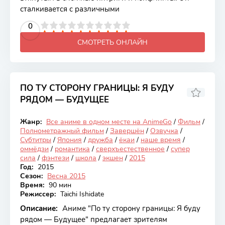
сталкивается с различными
2
3
4
5
0
6
7
8
9
10
СМОТРЕТЬ ОНЛАЙН
ПО ТУ СТОРОНУ ГРАНИЦЫ: Я БУДУ
РЯДОМ — БУДУЩЕЕ
8.14
Жанр:
Все аниме в одном месте на AnimeGo
/
Фильм
/
Закончен
Полнометражный фильм
/
Завершён
/
Озвучка
/
Субтитры
/
Япония
/
дружба
/
ёкаи
/
наше время
/
оммёдзи
/
романтика
/
сверхъестественное
/
супер
сила
/
фэнтези
/
школа
/
экшен
/
2015
Год:
2015
Сезон:
Весна 2015
Время:
90 мин
Режиссер:
Taichi Ishidate
Описание:
Аниме "По ту сторону границы: Я буду
рядом — Будущее" предлагает зрителям