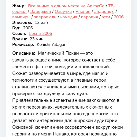
Жанр:
Все аниме в одном месте на AnimeGo
/
ТВ-
Закончен
сериал
/
Завершён
/
Озвучка
/
Япония
/
андроиды
/
вампиры
/
зверолюди
/
комедия
/
пародия
/
этти
/
2006
Эпизоды:
12 из ?
Год:
2006
Сезон:
Весна 2006
Время:
23 мин
Режиссер:
Kenichi Yatagai
Описание:
Магический Покан — это
захватывающее аниме, которое сочетает в себе
элементы фэнтези, комедии и приключений.
Сюжет разворачивается в мире, где магия и
технологии сосуществуют, а главные герои
сталкиваются с уникальными вызовами, которые
проверяют их дружбу и силу духа.
Привлекательные аспекты аниме заключаются в
ярких персонажах, увлекательных сюжетных
поворотах и оригинальном подходе к магии, что
делает его интересным для широкой аудитории.
Основной сюжет аниме сосредоточен вокруг юной
героини по имени Нанако, которая неожиданно