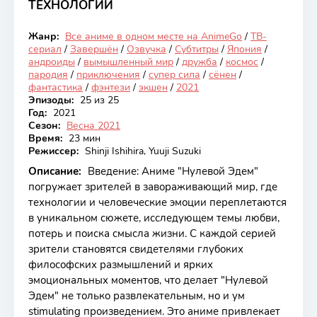
ТЕХНОЛОГИЙ
7.26
Жанр:
Все аниме в одном месте на AnimeGo
/
ТВ-
Закончен
сериал
/
Завершён
/
Озвучка
/
Субтитры
/
Япония
/
андроиды
/
вымышленный мир
/
дружба
/
космос
/
пародия
/
приключения
/
супер сила
/
сёнен
/
фантастика
/
фэнтези
/
экшен
/
2021
Эпизоды:
25 из 25
Год:
2021
Сезон:
Весна 2021
Время:
23 мин
Режиссер:
Shinji Ishihira, Yuuji Suzuki
Описание:
Введение: Аниме "Нулевой Эдем"
погружает зрителей в завораживающий мир, где
технологии и человеческие эмоции переплетаются
в уникальном сюжете, исследующем темы любви,
потерь и поиска смысла жизни. С каждой серией
зрители становятся свидетелями глубоких
философских размышлений и ярких
эмоциональных моментов, что делает "Нулевой
Эдем" не только развлекательным, но и ум
stimulating произведением. Это аниме привлекает