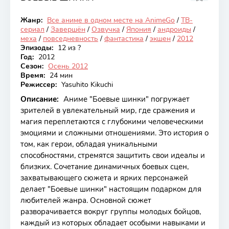
Жанр:
Все аниме в одном месте на AnimeGo
/
ТВ-
Закончен
сериал
/
Завершён
/
Озвучка
/
Япония
/
андроиды
/
меха
/
повседневность
/
фантастика
/
экшен
/
2012
Эпизоды:
12 из ?
Год:
2012
Сезон:
Осень 2012
Время:
24 мин
Режиссер:
Yasuhito Kikuchi
Описание:
Аниме "Боевые шинки" погружает
зрителей в увлекательный мир, где сражения и
магия переплетаются с глубокими человеческими
эмоциями и сложными отношениями. Это история о
том, как герои, обладая уникальными
способностями, стремятся защитить свои идеалы и
близких. Сочетание динамичных боевых сцен,
захватывающего сюжета и ярких персонажей
делает "Боевые шинки" настоящим подарком для
любителей жанра. Основной сюжет
разворачивается вокруг группы молодых бойцов,
каждый из которых обладает особыми навыками и