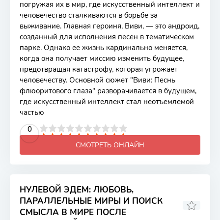
погружая их в мир, где искусственный интеллект и
человечество сталкиваются в борьбе за
выживание. Главная героиня, Виви, — это андроид,
созданный для исполнения песен в тематическом
парке. Однако ее жизнь кардинально меняется,
когда она получает миссию изменить будущее,
предотвращая катастрофу, которая угрожает
человечеству. Основной сюжет "Виви: Песнь
флюоритового глаза" разворачивается в будущем,
где искусственный интеллект стал неотъемлемой
частью
2
3
4
5
0
6
7
8
9
10
СМОТРЕТЬ ОНЛАЙН
НУЛЕВОЙ ЭДЕМ: ЛЮБОВЬ,
ПАРАЛЛЕЛЬНЫЕ МИРЫ И ПОИСК
СМЫСЛА В МИРЕ ПОСЛЕ