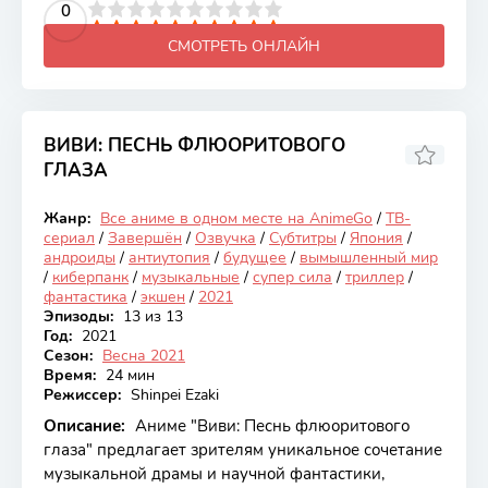
2
3
4
5
0
6
7
8
9
10
СМОТРЕТЬ ОНЛАЙН
ВИВИ: ПЕСНЬ ФЛЮОРИТОВОГО
ГЛАЗА
8.38
Жанр:
Все аниме в одном месте на AnimeGo
/
ТВ-
Закончен
сериал
/
Завершён
/
Озвучка
/
Субтитры
/
Япония
/
андроиды
/
антиутопия
/
будущее
/
вымышленный мир
/
киберпанк
/
музыкальные
/
супер сила
/
триллер
/
фантастика
/
экшен
/
2021
Эпизоды:
13 из 13
Год:
2021
Сезон:
Весна 2021
Время:
24 мин
Режиссер:
Shinpei Ezaki
Описание:
Аниме "Виви: Песнь флюоритового
глаза" предлагает зрителям уникальное сочетание
музыкальной драмы и научной фантастики,