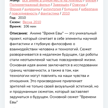
Жанр:
Все аниме в одном месте на AnimeGo
/
Фильм
/
Закончен
Полнометражный фильм
/
Завершён
/
Озвучка
/
Япония
/
андроиды
/
антиутопия
/
будущее
/
киберпанк
/
повседневность
/
фантастика
/
2010
Год:
2010
Сезон:
Весна 2010
Время:
106 мин
Описание:
Аниме "Время Евы" — это уникальный
проект, который сочетает в себе элементы научной
фантастики и глубокую философию о
взаимодействии человека и технологий. Сюжет
разворачивается в недалеком будущем, где роботы
стали неотъемлемой частью повседневной жизни.
Основная идея аниме заключается в исследовании
границ человечности, а также в том, как
технологии могут повлиять на наши чувства и
отношения. Это произведение привлекает
зрителей не только своей визуальной эстетикой, но
и продуманным сюжетом, который заставляет
задуматься о будущем. Основной сюжет "Времени
Евы"