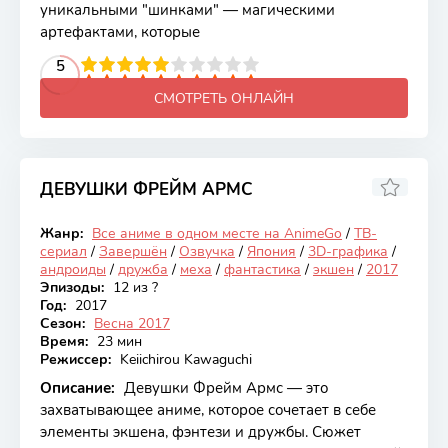
уникальными "шинками" — магическими
артефактами, которые
2
3
4
5
5
6
7
8
9
10
СМОТРЕТЬ ОНЛАЙН
ДЕВУШКИ ФРЕЙМ АРМС
6.36
Жанр:
Все аниме в одном месте на AnimeGo
/
ТВ-
Закончен
сериал
/
Завершён
/
Озвучка
/
Япония
/
3D-графика
/
андроиды
/
дружба
/
меха
/
фантастика
/
экшен
/
2017
Эпизоды:
12 из ?
Год:
2017
Сезон:
Весна 2017
Время:
23 мин
Режиссер:
Keiichirou Kawaguchi
Описание:
Девушки Фрейм Армс — это
захватывающее аниме, которое сочетает в себе
элементы экшена, фэнтези и дружбы. Сюжет