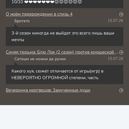
10/10 ❤️❤️❤️❤️❤️❤️❤️😍😍😍😍😍😍
О моём перерождении в слизь 4
Бротато
15.07.26
Б
3-й сезон никогда не выйдет это всего лишь ваши
мечты
Синяя тюрьма: Блю Лок (2 сезон) против юношеской сборной Японии
Сатоши не ножки да ручки
15.07.26
С
Какого хуя, сюжет отличается от игры(игр) в
НЕВЕРОЯТНО ОГРОМНОЙ степени, часть
Вечеринка мертвецов: Замученные души