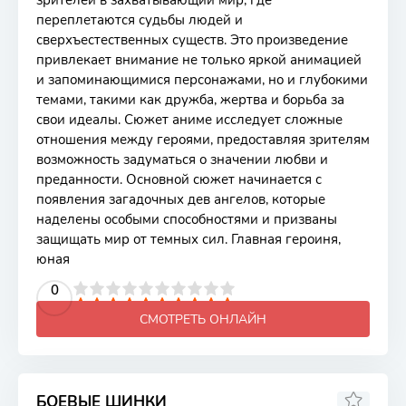
зрителей в захватывающий мир, где
переплетаются судьбы людей и
сверхъестественных существ. Это произведение
привлекает внимание не только яркой анимацией
и запоминающимися персонажами, но и глубокими
темами, такими как дружба, жертва и борьба за
свои идеалы. Сюжет аниме исследует сложные
отношения между героями, предоставляя зрителям
возможность задуматься о значении любви и
преданности. Основной сюжет начинается с
появления загадочных дев ангелов, которые
наделены особыми способностями и призваны
защищать мир от темных сил. Главная героиня,
юная
2
3
4
5
0
6
7
8
9
10
СМОТРЕТЬ ОНЛАЙН
БОЕВЫЕ ШИНКИ
6.3