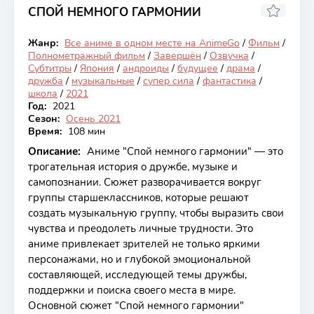
СПОЙ НЕМНОГО ГАРМОНИИ
7.69
Жанр:
Все аниме в одном месте на AnimeGo
/
Фильм
/
Закончен
Полнометражный фильм
/
Завершён
/
Озвучка
/
Субтитры
/
Япония
/
андроиды
/
будущее
/
драма
/
дружба
/
музыкальные
/
супер сила
/
фантастика
/
школа
/
2021
Год:
2021
Сезон:
Осень 2021
Время:
108 мин
Описание:
Аниме "Спой немного гармонии" — это
трогательная история о дружбе, музыке и
самопознании. Сюжет разворачивается вокруг
группы старшеклассников, которые решают
создать музыкальную группу, чтобы выразить свои
чувства и преодолеть личные трудности. Это
аниме привлекает зрителей не только яркими
персонажами, но и глубокой эмоциональной
составляющей, исследующей темы дружбы,
поддержки и поиска своего места в мире.
Основной сюжет "Спой немного гармонии"