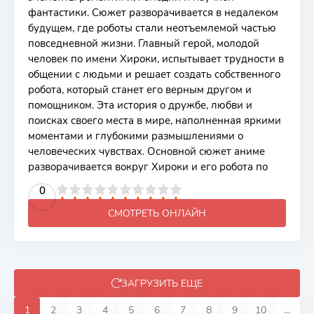
фантастики. Сюжет разворачивается в недалеком
будущем, где роботы стали неотъемлемой частью
повседневной жизни. Главный герой, молодой
человек по имени Хироки, испытывает трудности в
общении с людьми и решает создать собственного
робота, который станет его верным другом и
помощником. Эта история о дружбе, любви и
поисках своего места в мире, наполненная яркими
моментами и глубокими размышлениями о
человеческих чувствах. Основной сюжет аниме
разворачивается вокруг Хироки и его робота по
2
3
4
5
0
6
7
8
9
10
СМОТРЕТЬ ОНЛАЙН
ЗАГРУЗИТЬ ЕЩЕ
1
2
3
4
5
6
7
8
9
10
...