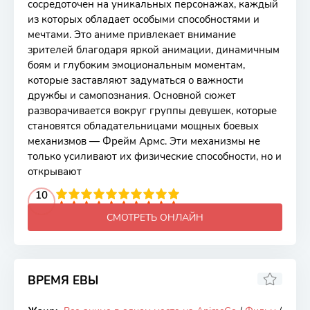
сосредоточен на уникальных персонажах, каждый
из которых обладает особыми способностями и
мечтами. Это аниме привлекает внимание
зрителей благодаря яркой анимации, динамичным
боям и глубоким эмоциональным моментам,
которые заставляют задуматься о важности
дружбы и самопознания. Основной сюжет
разворачивается вокруг группы девушек, которые
становятся обладательницами мощных боевых
механизмов — Фрейм Армс. Эти механизмы не
только усиливают их физические способности, но и
открывают
2
3
4
10
5
6
7
8
9
10
СМОТРЕТЬ ОНЛАЙН
ВРЕМЯ ЕВЫ
7.95