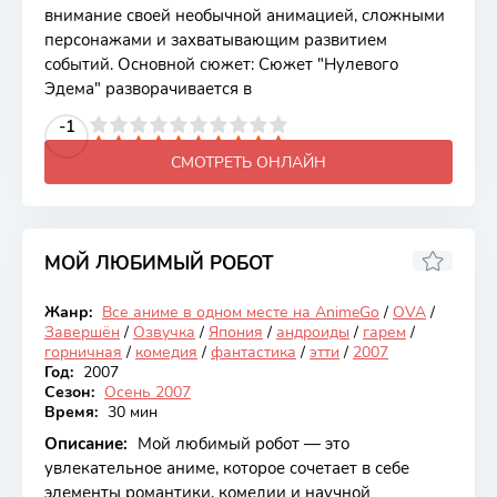
внимание своей необычной анимацией, сложными
персонажами и захватывающим развитием
событий. Основной сюжет: Сюжет "Нулевого
Эдема" разворачивается в
2
3
4
5
-1
6
7
8
9
10
СМОТРЕТЬ ОНЛАЙН
МОЙ ЛЮБИМЫЙ РОБОТ
6.55
Жанр:
Все аниме в одном месте на AnimeGo
/
OVA
/
Закончен
Завершён
/
Озвучка
/
Япония
/
андроиды
/
гарем
/
горничная
/
комедия
/
фантастика
/
этти
/
2007
Год:
2007
Сезон:
Осень 2007
Время:
30 мин
Описание:
Мой любимый робот — это
увлекательное аниме, которое сочетает в себе
элементы романтики, комедии и научной