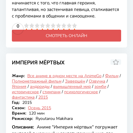
начинается с того, что главная героиня,
талантливая, но застенчивая певица, сталкивается
с проблемами в общении и самооценке.
2
3
4
5
0
6
7
8
9
10
СМОТРЕТЬ ОНЛАЙН
ИМПЕРИЯ МЁРТВЫХ
6.84
Жанр:
Все аниме в одном месте на AnimeGo
/
Фильм
/
Закончен
Полнометражный фильм
/
Завершён
/
Озвучка
/
Япония
/
андроиды
/
вымышленный мир
/
зомби
/
историческое
/
стимпанк
/
психологическое
/
фантастика
/
2015
Год:
2015
Сезон:
Осень 2015
Время:
120 мин
Режиссер:
Ryoutarou Makihara
Описание:
Аниме "Империя мёртвых" погружает