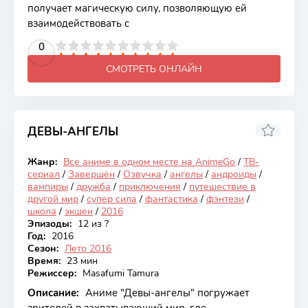
получает магическую силу, позволяющую ей
взаимодействовать с
2
3
4
5
0
6
7
8
9
10
СМОТРЕТЬ ОНЛАЙН
ДЕВЫ-АНГЕЛЫ
5.98
Жанр:
Все аниме в одном месте на AnimeGo
/
ТВ-
Закончен
сериал
/
Завершён
/
Озвучка
/
ангелы
/
андроиды
/
вампиры
/
дружба
/
приключения
/
путешествие в
другой мир
/
супер сила
/
фантастика
/
фэнтези
/
школа
/
экшен
/
2016
Эпизоды:
12 из ?
Год:
2016
Сезон:
Лето 2016
Время:
23 мин
Режиссер:
Masafumi Tamura
Описание:
Аниме "Девы-ангелы" погружает