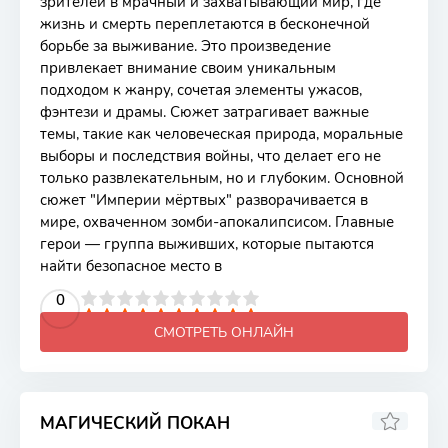
зрителей в мрачный и захватывающий мир, где
жизнь и смерть переплетаются в бесконечной
борьбе за выживание. Это произведение
привлекает внимание своим уникальным
подходом к жанру, сочетая элементы ужасов,
фэнтези и драмы. Сюжет затрагивает важные
темы, такие как человеческая природа, моральные
выборы и последствия войны, что делает его не
только развлекательным, но и глубоким. Основной
сюжет "Империи мёртвых" разворачивается в
мире, охваченном зомби-апокалипсисом. Главные
герои — группа выживших, которые пытаются
найти безопасное место в
2
3
4
5
0
6
7
8
9
10
СМОТРЕТЬ ОНЛАЙН
МАГИЧЕСКИЙ ПОКАН
6.94