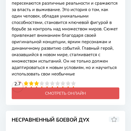
пересекаются различные реальности и сражаются
за власть и выживание. Это история о том, как
один человек, обладая уникальными
способностями, становится ключевой фигурой в
борьбе за контроль над множеством миров. Сюжет
привлекает вниманием благодаря своей
оригинальной концепции, ярким персонажам и
динамичному развитию событий. Главный герой,
оказавшийся в новом мире, сталкивается с
множеством испытаний. Он не только должен
адаптироваться к новым условиям, но и научиться
использовать свои необычные
2
3
4
2.7
5
6
7
8
9
10
СМОТРЕТЬ ОНЛАЙН
НЕСРАВНЕННЫЙ БОЕВОЙ ДУХ
7.13