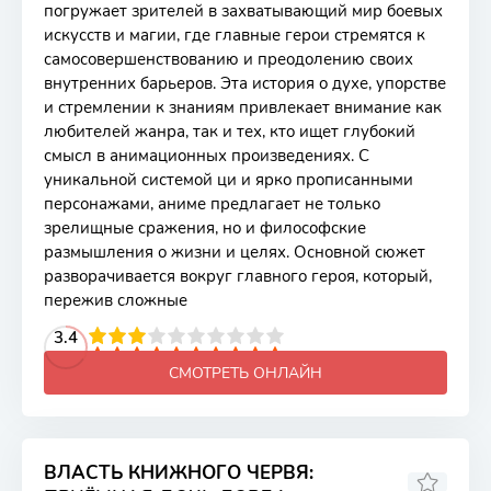
погружает зрителей в захватывающий мир боевых
искусств и магии, где главные герои стремятся к
самосовершенствованию и преодолению своих
внутренних барьеров. Эта история о духе, упорстве
и стремлении к знаниям привлекает внимание как
любителей жанра, так и тех, кто ищет глубокий
смысл в анимационных произведениях. С
уникальной системой ци и ярко прописанными
персонажами, аниме предлагает не только
зрелищные сражения, но и философские
размышления о жизни и целях. Основной сюжет
разворачивается вокруг главного героя, который,
пережив сложные
2
3
4
3.4
5
6
7
8
9
10
СМОТРЕТЬ ОНЛАЙН
ВЛАСТЬ КНИЖНОГО ЧЕРВЯ: