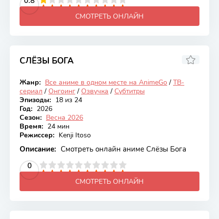
2
3
4
0.8
5
6
7
8
9
10
СМОТРЕТЬ ОНЛАЙН
СЛЁЗЫ БОГА
5.83
Жанр:
Все аниме в одном месте на AnimeGo
/
ТВ-
Онгоинг
сериал
/
Онгоинг
/
Озвучка
/
Субтитры
Эпизоды:
18 из 24
Год:
2026
Сезон:
Весна 2026
Время:
24 мин
Режиссер:
Kenji Itoso
Описание:
Смотреть онлайн аниме Слёзы Бога
2
3
4
5
0
6
7
8
9
10
СМОТРЕТЬ ОНЛАЙН