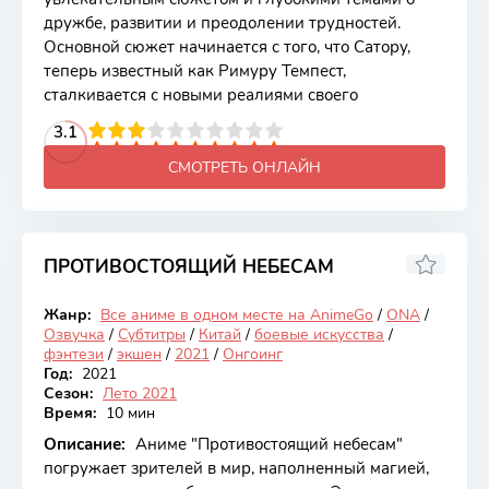
дружбе, развитии и преодолении трудностей.
Основной сюжет начинается с того, что Сатору,
теперь известный как Римуру Темпест,
сталкивается с новыми реалиями своего
2
3
4
3.1
5
6
7
8
9
10
СМОТРЕТЬ ОНЛАЙН
ПРОТИВОСТОЯЩИЙ НЕБЕСАМ
7.27
Жанр:
Все аниме в одном месте на AnimeGo
/
ONA
/
Онгоинг
Озвучка
/
Субтитры
/
Китай
/
боевые искусства
/
фэнтези
/
экшен
/
2021
/
Онгоинг
Год:
2021
Сезон:
Лето 2021
Время:
10 мин
Описание:
Аниме "Противостоящий небесам"
погружает зрителей в мир, наполненный магией,