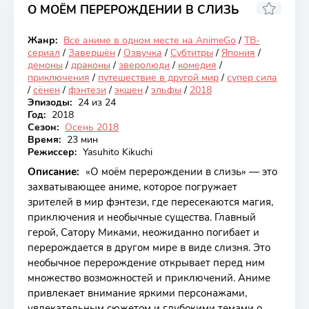
О МОЁМ ПЕРЕРОЖДЕНИИ В СЛИЗЬ
8.13
Жанр:
Все аниме в одном месте на AnimeGo
/
ТВ-
Закончен
сериал
/
Завершён
/
Озвучка
/
Субтитры
/
Япония
/
демоны
/
драконы
/
зверолюди
/
комедия
/
приключения
/
путешествие в другой мир
/
супер сила
/
сёнен
/
фэнтези
/
экшен
/
эльфы
/
2018
Эпизоды:
24 из 24
Год:
2018
Сезон:
Осень 2018
Время:
23 мин
Режиссер:
Yasuhito Kikuchi
Описание:
«О моём перерождении в слизь» — это
захватывающее аниме, которое погружает
зрителей в мир фэнтези, где пересекаются магия,
приключения и необычные существа. Главный
герой, Сатору Миками, неожиданно погибает и
перерождается в другом мире в виде слизня. Это
необычное перерождение открывает перед ним
множество возможностей и приключений. Аниме
привлекает внимание яркими персонажами,
увлекательным сюжетом и глубокими темами о