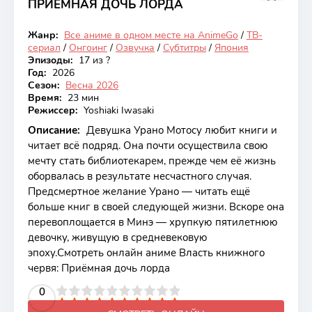
ПРИЁМНАЯ ДОЧЬ ЛОРДА
7.79
Жанр:
Все аниме в одном месте на AnimeGo
/
ТВ-
Онгоинг
сериал
/
Онгоинг
/
Озвучка
/
Субтитры
/
Япония
Эпизоды:
17 из ?
Год:
2026
Сезон:
Весна 2026
Время:
23 мин
Режиссер:
Yoshiaki Iwasaki
Описание:
Девушка Урано Мотосу любит книги и
читает всё подряд. Она почти осуществила свою
мечту стать библиотекарем, прежде чем её жизнь
оборвалась в результате несчастного случая.
Предсмертное желание Урано — читать ещё
больше книг в своей следующей жизни. Вскоре она
перевоплощается в Минэ — хрупкую пятилетнюю
девочку, живущую в средневековую
эпоху.Смотреть онлайн аниме Власть книжного
червя: Приёмная дочь лорда
2
3
4
5
0
6
7
8
9
10