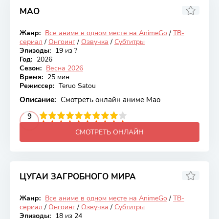
МАО
6.97
Жанр:
Все аниме в одном месте на AnimeGo
/
ТВ-
Онгоинг
сериал
/
Онгоинг
/
Озвучка
/
Субтитры
Эпизоды:
19 из ?
Год:
2026
Сезон:
Весна 2026
Время:
25 мин
Режиссер:
Teruo Satou
Описание:
Смотреть онлайн аниме Мао
2
3
4
5
9
6
7
8
9
10
СМОТРЕТЬ ОНЛАЙН
ЦУГАИ ЗАГРОБНОГО МИРА
7.85
Жанр:
Все аниме в одном месте на AnimeGo
/
ТВ-
Онгоинг
сериал
/
Онгоинг
/
Озвучка
/
Субтитры
Эпизоды:
18 из 24