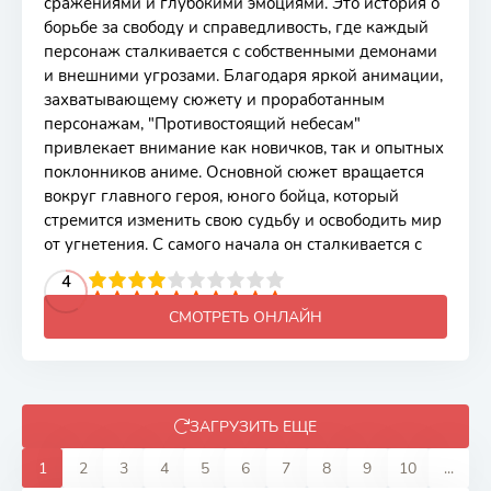
сражениями и глубокими эмоциями. Это история о
борьбе за свободу и справедливость, где каждый
персонаж сталкивается с собственными демонами
и внешними угрозами. Благодаря яркой анимации,
захватывающему сюжету и проработанным
персонажам, "Противостоящий небесам"
привлекает внимание как новичков, так и опытных
поклонников аниме. Основной сюжет вращается
вокруг главного героя, юного бойца, который
стремится изменить свою судьбу и освободить мир
от угнетения. С самого начала он сталкивается с
2
3
4
5
4
6
7
8
9
10
СМОТРЕТЬ ОНЛАЙН
ЗАГРУЗИТЬ ЕЩЕ
1
2
3
4
5
6
7
8
9
10
...