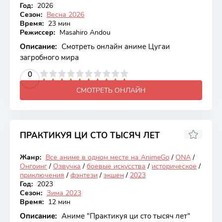
Год:
2026
Сезон:
Весна 2026
Время:
23 мин
Режиссер:
Masahiro Andou
Описание:
Смотреть онлайн аниме Цугаи
загробного мира
2
3
4
5
0
6
7
8
9
10
СМОТРЕТЬ ОНЛАЙН
ПРАКТИКУЯ ЦИ СТО ТЫСЯЧ ЛЕТ
7.41
Жанр:
Все аниме в одном месте на AnimeGo
/
ONA
/
Онгоинг
Онгоинг
/
Озвучка
/
боевые искусства
/
историческое
/
приключения
/
фэнтези
/
экшен
/
2023
Год:
2023
Сезон:
Зима 2023
Время:
12 мин
Описание:
Аниме "Практикуя ци сто тысяч лет"