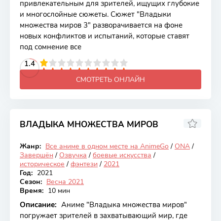
привлекательным для зрителей, ищущих глубокие
и многослойные сюжеты. Сюжет "Владыки
множества миров 3" разворачивается на фоне
новых конфликтов и испытаний, которые ставят
под сомнение все
2
3
4
1.4
5
6
7
8
9
10
СМОТРЕТЬ ОНЛАЙН
ВЛАДЫКА МНОЖЕСТВА МИРОВ
7.25
Жанр:
Все аниме в одном месте на AnimeGo
/
ONA
/
Закончен
Завершён
/
Озвучка
/
боевые искусства
/
историческое
/
фэнтези
/
2021
Год:
2021
Сезон:
Весна 2021
Время:
10 мин
Описание:
Аниме "Владыка множества миров"
погружает зрителей в захватывающий мир, где