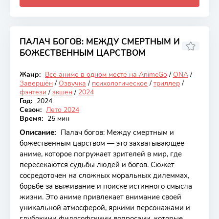
ПАЛАЧ БОГОВ: МЕЖДУ СМЕРТНЫМ И
БОЖЕСТВЕННЫМ ЦАРСТВОМ
8.1
Жанр:
Все аниме в одном месте на AnimeGo
/
ONA
/
Закончен
Завершён
/
Озвучка
/
психологическое
/
триллер
/
фэнтези
/
экшен
/
2024
Год:
2024
Сезон:
Лето 2024
Время:
25 мин
Описание:
Палач богов: Между смертным и
божественным царством — это захватывающее
аниме, которое погружает зрителей в мир, где
пересекаются судьбы людей и богов. Сюжет
сосредоточен на сложных моральных дилеммах,
борьбе за выживание и поиске истинного смысла
жизни. Это аниме привлекает внимание своей
уникальной атмосферой, яркими персонажами и
глубокими философскими вопросами, которые