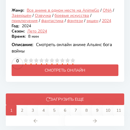
Жанр:
Все аниме в одном месте на AnimeGo
/
ONA
/
Закончен
Завершён
/
Озвучка
/
боевые искусства
/
приключения
/
фантастика
/
фэнтези
/
экшен
/
2024
Год:
2024
Сезон:
Лето 2024
Время:
8 мин
Описание:
Смотреть онлайн аниме Альянс бога
войны
2
3
4
5
0
6
7
8
9
10
СМОТРЕТЬ ОНЛАЙН
ЗАГРУЗИТЬ ЕЩЕ
1
2
3
4
5
6
7
8
9
10
11