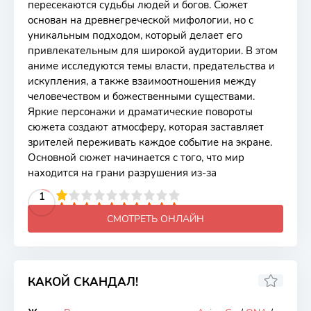
пересекаются судьбы людей и богов. Сюжет
основан на древнегреческой мифологии, но с
уникальным подходом, который делает его
привлекательным для широкой аудитории. В этом
аниме исследуются темы власти, предательства и
искупления, а также взаимоотношения между
человечеством и божественными существами.
Яркие персонажи и драматические повороты
сюжета создают атмосферу, которая заставляет
зрителей переживать каждое событие на экране.
Основной сюжет начинается с того, что мир
находится на грани разрушения из-за
2
3
4
5
1
6
7
8
9
10
СМОТРЕТЬ ОНЛАЙН
КАКОЙ СКАНДАЛ!
7.99