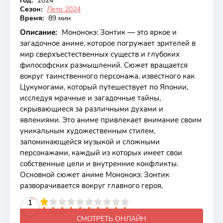
Год:
2024
Сезон:
Лето 2024
Время:
89 мин
Описание:
Мононокэ: Зонтик — это яркое и
загадочное аниме, которое погружает зрителей в
мир сверхъестественных существ и глубоких
философских размышлений. Сюжет вращается
вокруг таинственного персонажа, известного как
Цукумогами, который путешествует по Японии,
исследуя мрачные и загадочные тайны,
скрывающиеся за различными духами и
явлениями. Это аниме привлекает внимание своим
уникальным художественным стилем,
запоминающейся музыкой и сложными
персонажами, каждый из которых имеет свои
собственные цели и внутренние конфликты.
Основной сюжет аниме Мононокэ: Зонтик
разворачивается вокруг главного героя,
2
3
4
5
1
6
7
8
9
10
СМОТРЕТЬ ОНЛАЙН