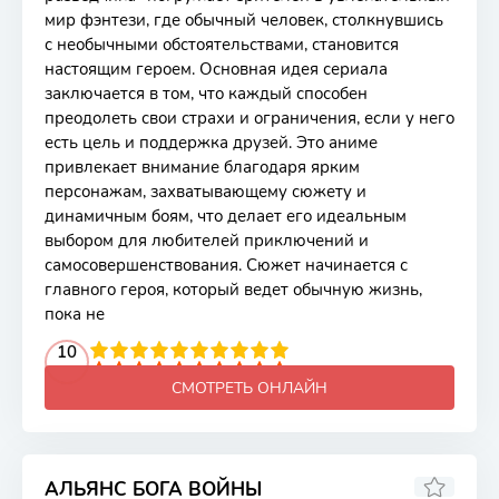
мир фэнтези, где обычный человек, столкнувшись
с необычными обстоятельствами, становится
настоящим героем. Основная идея сериала
заключается в том, что каждый способен
преодолеть свои страхи и ограничения, если у него
есть цель и поддержка друзей. Это аниме
привлекает внимание благодаря ярким
персонажам, захватывающему сюжету и
динамичным боям, что делает его идеальным
выбором для любителей приключений и
самосовершенствования. Сюжет начинается с
главного героя, который ведет обычную жизнь,
пока не
2
3
4
10
5
6
7
8
9
10
СМОТРЕТЬ ОНЛАЙН
АЛЬЯНС БОГА ВОЙНЫ