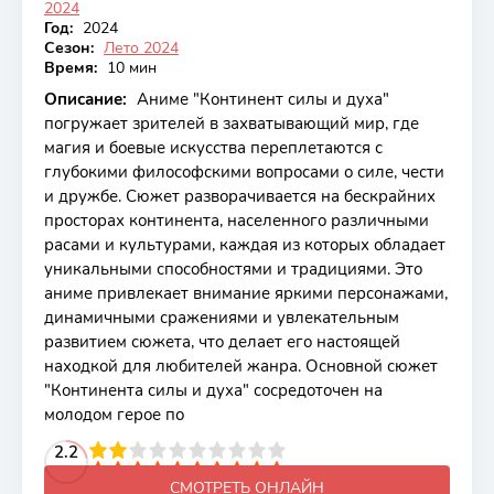
2024
Год:
2024
Сезон:
Лето 2024
Время:
10 мин
Описание:
Аниме "Континент силы и духа"
погружает зрителей в захватывающий мир, где
магия и боевые искусства переплетаются с
глубокими философскими вопросами о силе, чести
и дружбе. Сюжет разворачивается на бескрайних
просторах континента, населенного различными
расами и культурами, каждая из которых обладает
уникальными способностями и традициями. Это
аниме привлекает внимание яркими персонажами,
динамичными сражениями и увлекательным
развитием сюжета, что делает его настоящей
находкой для любителей жанра. Основной сюжет
"Континента силы и духа" сосредоточен на
молодом герое по
2
3
4
2.2
5
6
7
8
9
10
СМОТРЕТЬ ОНЛАЙН