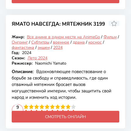
ЯМАТО НАВСЕГДА: МЯТЕЖНИК 3199
7.47
Жанр:
Все аниме в одном месте на AnimeGo
/
Фильм
/
Онгоинг
Онгоинг
/
Субтитры
/
военное
/
драма
/
космос
/
фантастика
/
экшен
/
2024
Год:
2024
Сезон:
Лето 2024
Режиссер:
Naomichi Yamato
Описание:
Вдохновляющее повествование о
борьбе за свободу и справедливость, где один
отважный мятежник бросает вызов
могущественной империи, чтобы защитить свой
народ и изменить ход истории.
2
3
4
5
9
6
7
8
9
10
СМОТРЕТЬ ОНЛАЙН