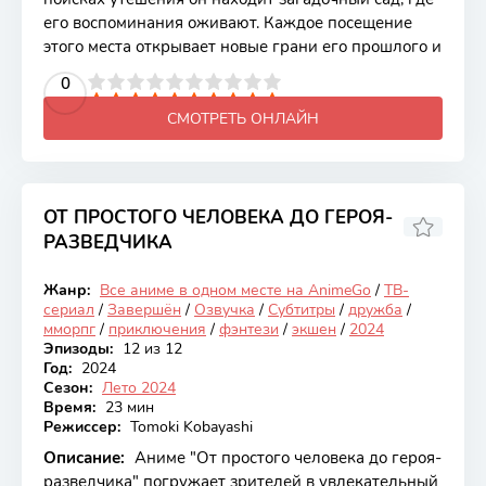
его воспоминания оживают. Каждое посещение
этого места открывает новые грани его прошлого и
2
3
4
5
0
6
7
8
9
10
СМОТРЕТЬ ОНЛАЙН
ОТ ПРОСТОГО ЧЕЛОВЕКА ДО ГЕРОЯ-
РАЗВЕДЧИКА
5.81
Жанр:
Все аниме в одном месте на AnimeGo
/
ТВ-
Закончен
сериал
/
Завершён
/
Озвучка
/
Субтитры
/
дружба
/
мморпг
/
приключения
/
фэнтези
/
экшен
/
2024
Эпизоды:
12 из 12
Год:
2024
Сезон:
Лето 2024
Время:
23 мин
Режиссер:
Tomoki Kobayashi
Описание:
Аниме "От простого человека до героя-
разведчика" погружает зрителей в увлекательный