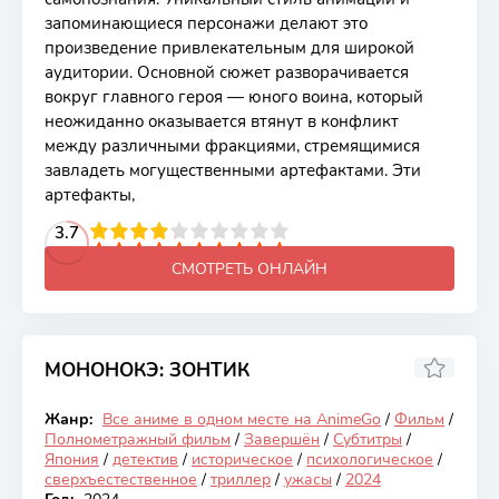
запоминающиеся персонажи делают это
произведение привлекательным для широкой
аудитории. Основной сюжет разворачивается
вокруг главного героя — юного воина, который
неожиданно оказывается втянут в конфликт
между различными фракциями, стремящимися
завладеть могущественными артефактами. Эти
артефакты,
2
3
4
3.7
5
6
7
8
9
10
СМОТРЕТЬ ОНЛАЙН
МОНОНОКЭ: ЗОНТИК
8.01
Жанр:
Все аниме в одном месте на AnimeGo
/
Фильм
/
Закончен
Полнометражный фильм
/
Завершён
/
Субтитры
/
Япония
/
детектив
/
историческое
/
психологическое
/
сверхъестественное
/
триллер
/
ужасы
/
2024