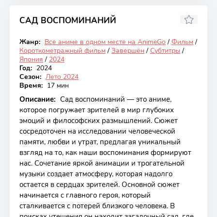
САД ВОСПОМИНАНИЙ
6.72
Жанр:
Все аниме в одном месте на AnimeGo
/
Фильм
/
Закончен
Короткометражный фильм
/
Завершён
/
Субтитры
/
Япония
/
2024
Год:
2024
Сезон:
Лето 2024
Время:
17 мин
Описание:
Сад воспоминаний — это аниме,
которое погружает зрителей в мир глубоких
эмоций и философских размышлений. Сюжет
сосредоточен на исследовании человеческой
памяти, любви и утрат, предлагая уникальный
взгляд на то, как наши воспоминания формируют
нас. Сочетание яркой анимации и трогательной
музыки создает атмосферу, которая надолго
остается в сердцах зрителей. Основной сюжет
начинается с главного героя, который
сталкивается с потерей близкого человека. В
поисках утешения он находит загадочный сад, где