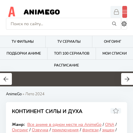
ANIMEGO
TV ФИЛЬМЫ
TV СЕРИАЛЫ
ОНГОИНГ
ПОДБОРКИ АНИМЕ
ТОП 100 СЕРИАЛОВ
МОИ СПИСКИ
РАСПИСАНИЕ
1.7
4.2
2.7
AnimeGo
» Лето 2024
КОНТИНЕНТ СИЛЫ И ДУХА
6.91
Жанр:
Все аниме в одном месте на AnimeGo
/
ONA
/
Онгоинг
Онгоинг
/
Озвучка
/
приключения
/
фэнтези
/
экшен
/