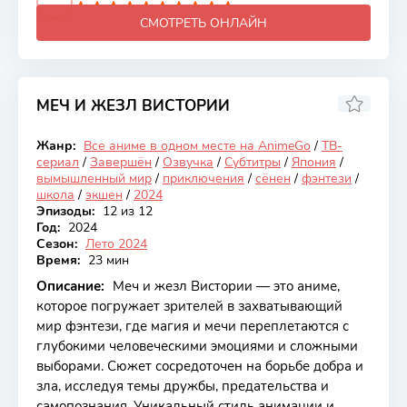
СМОТРЕТЬ ОНЛАЙН
МЕЧ И ЖЕЗЛ ВИСТОРИИ
7.85
Жанр:
Все аниме в одном месте на AnimeGo
/
ТВ-
Закончен
сериал
/
Завершён
/
Озвучка
/
Субтитры
/
Япония
/
вымышленный мир
/
приключения
/
сёнен
/
фэнтези
/
школа
/
экшен
/
2024
Эпизоды:
12 из 12
Год:
2024
Сезон:
Лето 2024
Время:
23 мин
Описание:
Меч и жезл Вистории — это аниме,
которое погружает зрителей в захватывающий
мир фэнтези, где магия и мечи переплетаются с
глубокими человеческими эмоциями и сложными
выборами. Сюжет сосредоточен на борьбе добра и
зла, исследуя темы дружбы, предательства и
самопознания. Уникальный стиль анимации и