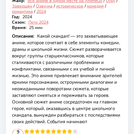
Жанр:
Все аниме в одном месте на AnimeGo
/
ONA
/
Закончен
Завершён
/
Озвучка
/
историческое
/
комедия
/
романтика
/
2024
Год:
2024
Сезон:
Лето 2024
Время:
25 мин
Описание:
Какой скандал! — это захватывающее
аниме, которое сочетает в себе элементы комедии,
драмы и школьной жизни. Сюжет разворачивается
вокруг группы старшеклассников, которые
сталкиваются с различными проблемами и
конфликтами, связанными с их учебой и личной
жизнью. Это аниме привлекает внимание зрителей
яркими персонажами, остроумными диалогами и
неожиданными поворотами сюжета, которые
заставляют смеяться и переживать за героев.
Основной сюжет аниме сосредоточен на главном
герое, который, оказавшись в центре школьного
скандала, вынужден разбираться с последствиями
своих действий. События начинают
2
3
4
5
9
6
7
8
9
10