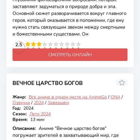
заставляют задуматься о природе добра и зла.
Основной сюжет разворачивается вокруг главного
героя, который оказывается в положении, где ему
нужно стать связующим звеном между смертными
и божественными существами. Он
2
3
4
2.5
5
6
7
8
9
10
СМОТРЕТЬ ОНЛАЙН
ВЕЧНОЕ ЦАРСТВО БОГОВ
6.75
Жанр:
Все аниме в одном месте на AnimeGo
/
ONA
/
Закончен
Озвучка
/
2024
/
Завершён
Год:
2024
Сезон:
Лето 2024
Время:
13 мин
Описание:
Аниме "Вечное царство богов"
погружает зрителей в захватывающий мир, где