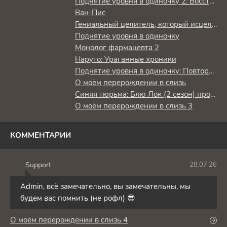
Поднятие уровня в одиночку 2: Восстаньте из тени
Ван-Пис
Гениальный целитель, который исцелял в одно мгновение, но был изгнан как бесполезный, теперь наслаждается жизнью в качестве тёмного целителя
Поднятие уровня в одиночку
Монолог фармацевта 2
Наруто: Ураганные хроники
Поднятие уровня в одиночку: Повторное пробуждение
О моём перерождении в слизь
Синяя тюрьма: Блю Лок (2 сезон) против юношеской сборной Японии
О моём перерождении в слизь 3
КОММЕНТАРИИ
Support
28.07.26
S
Admin, всё замечательно, вы замечательны, мы
будем вас помнить (не рофл) 😎
О моём перерождении в слизь 4