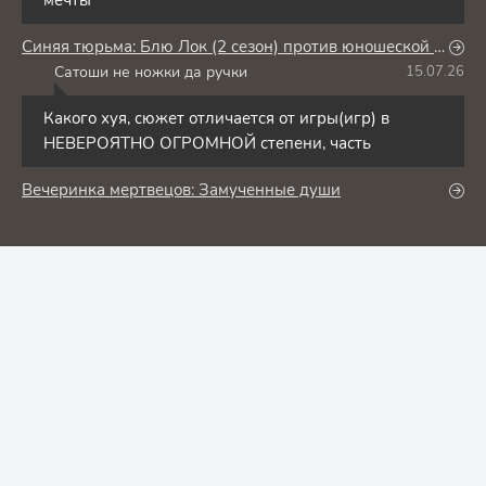
мечты
Синяя тюрьма: Блю Лок (2 сезон) против юношеской сборной Японии
Сатоши не ножки да ручки
15.07.26
С
Какого хуя, сюжет отличается от игры(игр) в
НЕВЕРОЯТНО ОГРОМНОЙ степени, часть
Вечеринка мертвецов: Замученные души