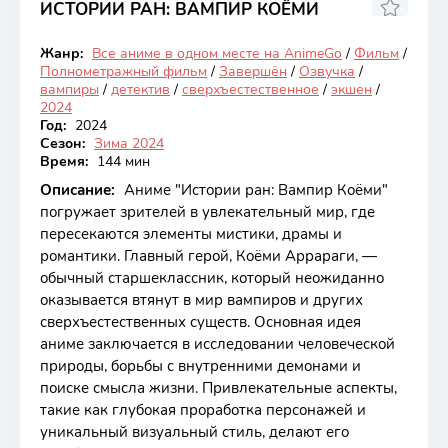
ИСТОРИИ РАН: ВАМПИР КОЁМИ
7.92
Жанр:
Все аниме в одном месте на AnimeGo
/
Фильм
/
Закончен
Полнометражный фильм
/
Завершён
/
Озвучка
/
вампиры
/
детектив
/
сверхъестественное
/
экшен
/
2024
Год:
2024
Сезон:
Зима 2024
Время:
144 мин
Описание:
Аниме "Истории ран: Вампир Коёми"
погружает зрителей в увлекательный мир, где
пересекаются элементы мистики, драмы и
романтики. Главный герой, Коёми Аррараги, —
обычный старшеклассник, который неожиданно
оказывается втянут в мир вампиров и других
сверхъестественных существ. Основная идея
аниме заключается в исследовании человеческой
природы, борьбы с внутренними демонами и
поиске смысла жизни. Привлекательные аспекты,
такие как глубокая проработка персонажей и
уникальный визуальный стиль, делают его