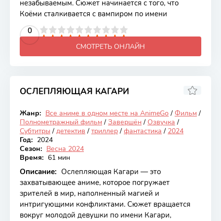
незабываемым. Сюжет начинается с того, что
Коёми сталкивается с вампиром по имени
2
3
4
5
0
6
7
8
9
10
СМОТРЕТЬ ОНЛАЙН
ОСЛЕПЛЯЮЩАЯ КАГАРИ
6.24
Жанр:
Все аниме в одном месте на AnimeGo
/
Фильм
/
Закончен
Полнометражный фильм
/
Завершён
/
Озвучка
/
Субтитры
/
детектив
/
триллер
/
фантастика
/
2024
Год:
2024
Сезон:
Весна 2024
Время:
61 мин
Описание:
Ослепляющая Кагари — это
захватывающее аниме, которое погружает
зрителей в мир, наполненный магией и
интригующими конфликтами. Сюжет вращается
вокруг молодой девушки по имени Кагари,