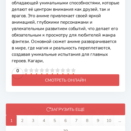
обладающей уникальными способностями, которые
делают её центром внимания как друзей, так и
врагов. Это аниме привлекает своей яркой
анимацией, глубокими персонажами и
увлекательным развитием событий, что делает его
обязательным к просмотру для любителей жанра
фэнтези. Основной сюжет аниме разворачивается
в мире, где магия и реальность переплетаются,
создавая уникальные испытания для главных
героев. Кагари,
2
3
4
5
0
6
7
8
9
10
СМОТРЕТЬ ОНЛАЙН
ЗАГРУЗИТЬ ЕЩЕ
1
2
3
4
5
6
7
8
9
10
...