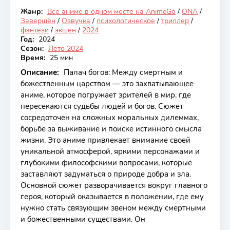
Жанр:
Все аниме в одном месте на AnimeGo
/
ONA
/
Закончен
Завершён
/
Озвучка
/
психологическое
/
триллер
/
фэнтези
/
экшен
/
2024
Год:
2024
Сезон:
Лето 2024
Время:
25 мин
Описание:
Палач богов: Между смертным и
божественным царством — это захватывающее
аниме, которое погружает зрителей в мир, где
пересекаются судьбы людей и богов. Сюжет
сосредоточен на сложных моральных дилеммах,
борьбе за выживание и поиске истинного смысла
жизни. Это аниме привлекает внимание своей
уникальной атмосферой, яркими персонажами и
глубокими философскими вопросами, которые
заставляют задуматься о природе добра и зла.
Основной сюжет разворачивается вокруг главного
героя, который оказывается в положении, где ему
нужно стать связующим звеном между смертными
и божественными существами. Он