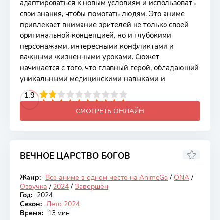
адаптироваться к новым условиям и использовать
свои знания, чтобы помогать людям. Это аниме
привлекает внимание зрителей не только своей
оригинальной концепцией, но и глубокими
персонажами, интересными конфликтами и
важными жизненными уроками. Сюжет
начинается с того, что главный герой, обладающий
уникальными медицинскими навыками и
2
3
4
1.9
5
6
7
8
9
10
СМОТРЕТЬ ОНЛАЙН
ВЕЧНОЕ ЦАРСТВО БОГОВ
6.75
Жанр:
Все аниме в одном месте на AnimeGo
/
ONA
/
Закончен
Озвучка
/
2024
/
Завершён
Год:
2024
Сезон:
Лето 2024
Время:
13 мин