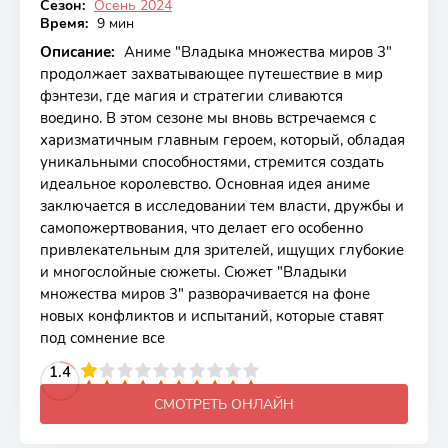
Сезон:
Осень 2024
Время:
9 мин
Описание:
Аниме "Владыка множества миров 3"
продолжает захватывающее путешествие в мир
фэнтези, где магия и стратегии сливаются
воедино. В этом сезоне мы вновь встречаемся с
харизматичным главным героем, который, обладая
уникальными способностями, стремится создать
идеальное королевство. Основная идея аниме
заключается в исследовании тем власти, дружбы и
самопожертвования, что делает его особенно
привлекательным для зрителей, ищущих глубокие
и многослойные сюжеты. Сюжет "Владыки
множества миров 3" разворачивается на фоне
новых конфликтов и испытаний, которые ставят
под сомнение все
2
3
4
1.4
5
6
7
8
9
10
СМОТРЕТЬ ОНЛАЙН