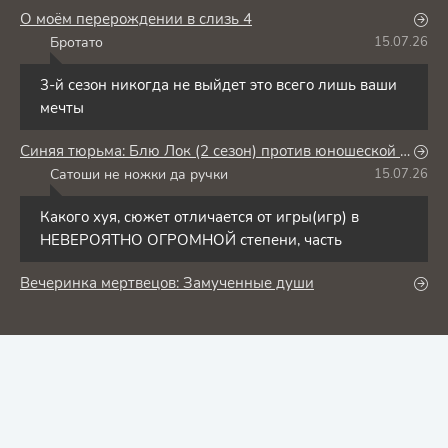
О моём перерождении в слизь 4
Бротато
15.07.26
Б
3-й сезон никогда не выйдет это всего лишь ваши
мечты
Синяя тюрьма: Блю Лок (2 сезон) против юношеской сборной Японии
Сатоши не ножки да ручки
15.07.26
С
Какого хуя, сюжет отличается от игры(игр) в
НЕВЕРОЯТНО ОГРОМНОЙ степени, часть
Вечеринка мертвецов: Замученные души