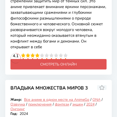
стремлении защитить мир от темных сил. Это
аниме привлекает внимание яркими персонажами,
захватывающими сражениями и глубокими
философскими размышлениями о природе
божественного и человеческого. Основной сюжет
разворачивается вокруг молодого человека,
который неожиданно оказывается втянутым в
конфликт между богами и демонами. Он
открывает в себе
2
3
4
4.1
5
6
7
8
9
10
СМОТРЕТЬ ОНЛАЙН
ВЛАДЫКА МНОЖЕСТВА МИРОВ 3
7.2
Жанр:
Все аниме в одном месте на AnimeGo
/
ONA
/
Онгоинг
Озвучка
/
приключения
/
фэнтези
/
экшен
/
2024
/
Онгоинг
Год:
2024