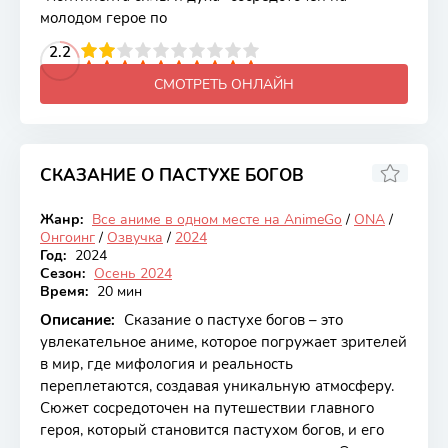
молодом герое по
2
3
4
2.2
5
6
7
8
9
10
СМОТРЕТЬ ОНЛАЙН
СКАЗАНИЕ О ПАСТУХЕ БОГОВ
8.3
Жанр:
Все аниме в одном месте на AnimeGo
/
ONA
/
Онгоинг
Онгоинг
/
Озвучка
/
2024
Год:
2024
Сезон:
Осень 2024
Время:
20 мин
Описание:
Сказание о пастухе богов – это
увлекательное аниме, которое погружает зрителей
в мир, где мифология и реальность
переплетаются, создавая уникальную атмосферу.
Сюжет сосредоточен на путешествии главного
героя, который становится пастухом богов, и его