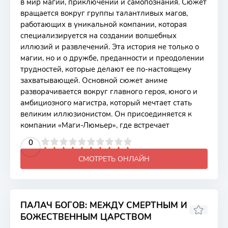
в мир магии, приключений и самопознания. Сюжет
вращается вокруг группы талантливых магов,
работающих в уникальной компании, которая
специализируется на создании волшебных
иллюзий и развлечений. Эта история не только о
магии, но и о дружбе, преданности и преодолении
трудностей, которые делают ее по-настоящему
захватывающей. Основной сюжет аниме
разворачивается вокруг главного героя, юного и
амбициозного магистра, который мечтает стать
великим иллюзионистом. Он присоединяется к
компании «Маги-Люмьер», где встречает
2
3
4
5
0
6
7
8
9
10
СМОТРЕТЬ ОНЛАЙН
ПАЛАЧ БОГОВ: МЕЖДУ СМЕРТНЫМ И
БОЖЕСТВЕННЫМ ЦАРСТВОМ
8.1