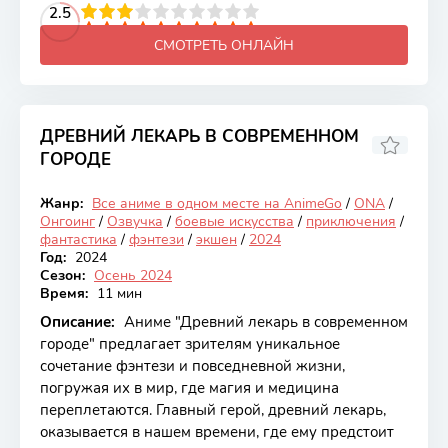
2
3
4
2.5
5
6
7
8
9
10
СМОТРЕТЬ ОНЛАЙН
ДРЕВНИЙ ЛЕКАРЬ В СОВРЕМЕННОМ
ГОРОДЕ
6.74
Жанр:
Все аниме в одном месте на AnimeGo
/
ONA
/
Онгоинг
Онгоинг
/
Озвучка
/
боевые искусства
/
приключения
/
фантастика
/
фэнтези
/
экшен
/
2024
Год:
2024
Сезон:
Осень 2024
Время:
11 мин
Описание:
Аниме "Древний лекарь в современном
городе" предлагает зрителям уникальное
сочетание фэнтези и повседневной жизни,
погружая их в мир, где магия и медицина
переплетаются. Главный герой, древний лекарь,
оказывается в нашем времени, где ему предстоит