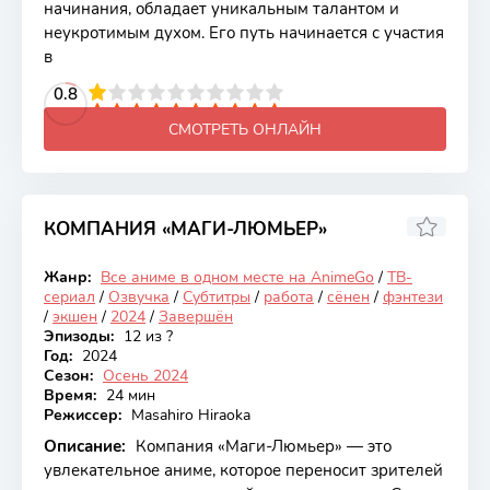
начинания, обладает уникальным талантом и
неукротимым духом. Его путь начинается с участия
в
2
3
4
0.8
5
6
7
8
9
10
СМОТРЕТЬ ОНЛАЙН
КОМПАНИЯ «МАГИ-ЛЮМЬЕР»
6.96
Жанр:
Все аниме в одном месте на AnimeGo
/
ТВ-
Закончен
сериал
/
Озвучка
/
Субтитры
/
работа
/
сёнен
/
фэнтези
/
экшен
/
2024
/
Завершён
Эпизоды:
12 из ?
Год:
2024
Сезон:
Осень 2024
Время:
24 мин
Режиссер:
Masahiro Hiraoka
Описание:
Компания «Маги-Люмьер» — это
увлекательное аниме, которое переносит зрителей