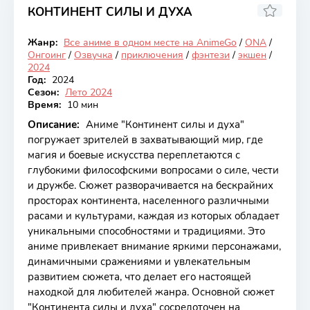
КОНТИНЕНТ СИЛЫ И ДУХА
6.87
Жанр:
Все аниме в одном месте на AnimeGo
/
ONA
/
Онгоинг
Онгоинг
/
Озвучка
/
приключения
/
фэнтези
/
экшен
/
2024
Год:
2024
Сезон:
Лето 2024
Время:
10 мин
Описание:
Аниме "Континент силы и духа"
погружает зрителей в захватывающий мир, где
магия и боевые искусства переплетаются с
глубокими философскими вопросами о силе, чести
и дружбе. Сюжет разворачивается на бескрайних
просторах континента, населенного различными
расами и культурами, каждая из которых обладает
уникальными способностями и традициями. Это
аниме привлекает внимание яркими персонажами,
динамичными сражениями и увлекательным
развитием сюжета, что делает его настоящей
находкой для любителей жанра. Основной сюжет
"Континента силы и духа" сосредоточен на