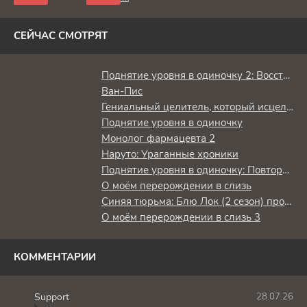
СЕЙЧАС СМОТРЯТ
Поднятие уровня в одиночку 2: Восстаньте из тени
Ван-Пис
Гениальный целитель, который исцелял в одно мгновение, но был изгнан как бесполезный, теперь наслаждается жизнью в качестве тёмного целителя
Поднятие уровня в одиночку
Монолог фармацевта 2
Наруто: Ураганные хроники
Поднятие уровня в одиночку: Повторное пробуждение
О моём перерождении в слизь
Синяя тюрьма: Блю Лок (2 сезон) против юношеской сборной Японии
О моём перерождении в слизь 3
КОММЕНТАРИИ
Support
28.07.26
S