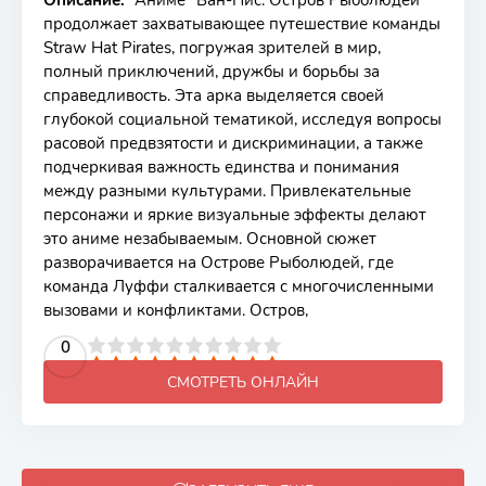
Описание:
Аниме "Ван-Пис: Остров Рыболюдей"
продолжает захватывающее путешествие команды
Straw Hat Pirates, погружая зрителей в мир,
полный приключений, дружбы и борьбы за
справедливость. Эта арка выделяется своей
глубокой социальной тематикой, исследуя вопросы
расовой предвзятости и дискриминации, а также
подчеркивая важность единства и понимания
между разными культурами. Привлекательные
персонажи и яркие визуальные эффекты делают
это аниме незабываемым. Основной сюжет
разворачивается на Острове Рыболюдей, где
команда Луффи сталкивается с многочисленными
вызовами и конфликтами. Остров,
2
3
4
5
0
6
7
8
9
10
СМОТРЕТЬ ОНЛАЙН