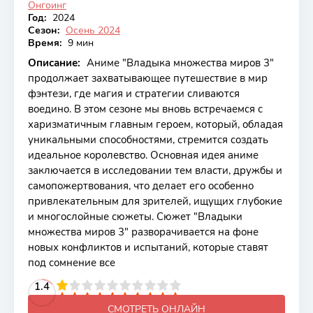
Онгоинг
Год:
2024
Сезон:
Осень 2024
Время:
9 мин
Описание:
Аниме "Владыка множества миров 3"
продолжает захватывающее путешествие в мир
фэнтези, где магия и стратегии сливаются
воедино. В этом сезоне мы вновь встречаемся с
харизматичным главным героем, который, обладая
уникальными способностями, стремится создать
идеальное королевство. Основная идея аниме
заключается в исследовании тем власти, дружбы и
самопожертвования, что делает его особенно
привлекательным для зрителей, ищущих глубокие
и многослойные сюжеты. Сюжет "Владыки
множества миров 3" разворачивается на фоне
новых конфликтов и испытаний, которые ставят
под сомнение все
2
3
4
1.4
5
6
7
8
9
10
СМОТРЕТЬ ОНЛАЙН