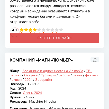
божественного и человеческого. Основной сюжет
разворачивается вокруг молодого человека,
который неожиданно оказывается втянутым в
конфликт между богами и демонами. Он
открывает в себе
2
3
4
4.1
5
6
7
8
9
10
СМОТРЕТЬ ОНЛАЙН
КОМПАНИЯ «МАГИ-ЛЮМЬЕР»
6.96
Жанр:
Все аниме в одном месте на AnimeGo
/
ТВ-
Закончен
сериал
/
Озвучка
/
Субтитры
/
работа
/
сёнен
/
фэнтези
/
экшен
/
2024
/
Завершён
Эпизоды:
12 из ?
Год:
2024
Сезон:
Осень 2024
Время:
24 мин
Режиссер:
Masahiro Hiraoka
Описание:
Компания «Маги-Люмьер» — это