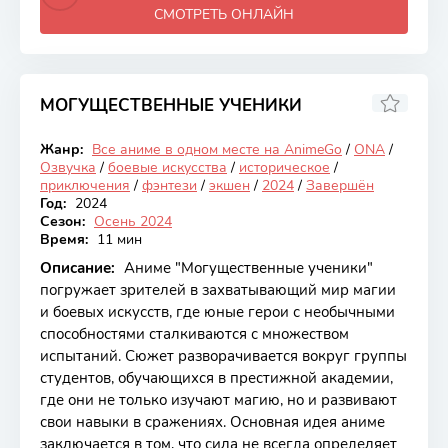
СМОТРЕТЬ ОНЛАЙН
МОГУЩЕСТВЕННЫЕ УЧЕНИКИ
6.92
Жанр:
Все аниме в одном месте на AnimeGo
/
ONA
/
Закончен
Озвучка
/
боевые искусства
/
историческое
/
приключения
/
фэнтези
/
экшен
/
2024
/
Завершён
Год:
2024
Сезон:
Осень 2024
Время:
11 мин
Описание:
Аниме "Могущественные ученики"
погружает зрителей в захватывающий мир магии
и боевых искусств, где юные герои с необычными
способностями сталкиваются с множеством
испытаний. Сюжет разворачивается вокруг группы
студентов, обучающихся в престижной академии,
где они не только изучают магию, но и развивают
свои навыки в сражениях. Основная идея аниме
заключается в том, что сила не всегда определяет