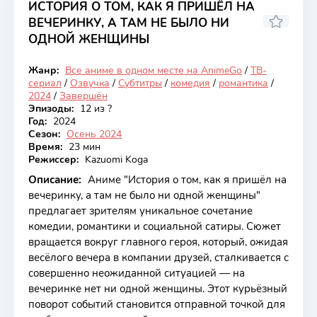
ИСТОРИЯ О ТОМ, КАК Я ПРИШЁЛ НА
ВЕЧЕРИНКУ, А ТАМ НЕ БЫЛО НИ
ОДНОЙ ЖЕНЩИНЫ
7.39
Жанр:
Все аниме в одном месте на AnimeGo
/
ТВ-
Закончен
сериал
/
Озвучка
/
Субтитры
/
комедия
/
романтика
/
2024
/
Завершён
Эпизоды:
12 из ?
Год:
2024
Сезон:
Осень 2024
Время:
23 мин
Режиссер:
Kazuomi Koga
Описание:
Аниме "История о том, как я пришёл на
вечеринку, а там не было ни одной женщины"
предлагает зрителям уникальное сочетание
комедии, романтики и социальной сатиры. Сюжет
вращается вокруг главного героя, который, ожидая
весёлого вечера в компании друзей, сталкивается с
совершенно неожиданной ситуацией — на
вечеринке нет ни одной женщины. Этот курьёзный
поворот событий становится отправной точкой для