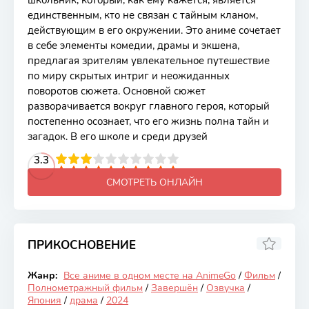
школьник, который, как ему кажется, является
единственным, кто не связан с тайным кланом,
действующим в его окружении. Это аниме сочетает
в себе элементы комедии, драмы и экшена,
предлагая зрителям увлекательное путешествие
по миру скрытых интриг и неожиданных
поворотов сюжета. Основной сюжет
разворачивается вокруг главного героя, который
постепенно осознает, что его жизнь полна тайн и
загадок. В его школе и среди друзей
2
3
4
3.3
5
6
7
8
9
10
СМОТРЕТЬ ОНЛАЙН
ПРИКОСНОВЕНИЕ
6.88
Жанр:
Все аниме в одном месте на AnimeGo
/
Фильм
/
Закончен
Полнометражный фильм
/
Завершён
/
Озвучка
/
Япония
/
драма
/
2024