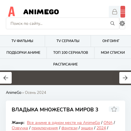
ANIMEGO
TV ФИЛЬМЫ
TV СЕРИАЛЫ
ОНГОИНГ
ПОДБОРКИ АНИМЕ
ТОП 100 СЕРИАЛОВ
МОИ СПИСКИ
РАСПИСАНИЕ
1.7
4.2
2.7
AnimeGo
» Осень 2024
ВЛАДЫКА МНОЖЕСТВА МИРОВ 3
7.2
Жанр:
Все аниме в одном месте на AnimeGo
/
ONA
/
Онгоинг
Озвучка
/
приключения
/
фэнтези
/
экшен
/
2024
/