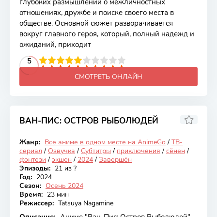
глубоких размышлений о межличностных
отношениях, дружбе и поиске своего места в
обществе. Основной сюжет разворачивается
вокруг главного героя, который, полный надежд и
ожиданий, приходит
2
3
4
5
5
6
7
8
9
10
СМОТРЕТЬ ОНЛАЙН
ВАН-ПИС: ОСТРОВ РЫБОЛЮДЕЙ
7.91
Жанр:
Все аниме в одном месте на AnimeGo
/
ТВ-
Закончен
сериал
/
Озвучка
/
Субтитры
/
приключения
/
сёнен
/
фэнтези
/
экшен
/
2024
/
Завершён
Эпизоды:
21 из ?
Год:
2024
Сезон:
Осень 2024
Время:
23 мин
Режиссер:
Tatsuya Nagamine