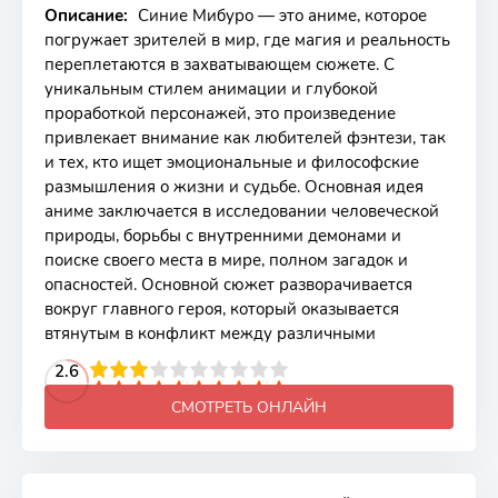
Описание:
Синие Мибуро — это аниме, которое
погружает зрителей в мир, где магия и реальность
переплетаются в захватывающем сюжете. С
уникальным стилем анимации и глубокой
проработкой персонажей, это произведение
привлекает внимание как любителей фэнтези, так
и тех, кто ищет эмоциональные и философские
размышления о жизни и судьбе. Основная идея
аниме заключается в исследовании человеческой
природы, борьбы с внутренними демонами и
поиске своего места в мире, полном загадок и
опасностей. Основной сюжет разворачивается
вокруг главного героя, который оказывается
втянутым в конфликт между различными
2
3
4
2.6
5
6
7
8
9
10
СМОТРЕТЬ ОНЛАЙН