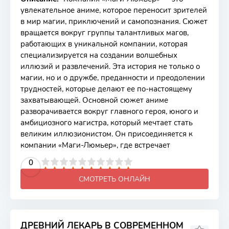
увлекательное аниме, которое переносит зрителей
в мир магии, приключений и самопознания. Сюжет
вращается вокруг группы талантливых магов,
работающих в уникальной компании, которая
специализируется на создании волшебных
иллюзий и развлечений. Эта история не только о
магии, но и о дружбе, преданности и преодолении
трудностей, которые делают ее по-настоящему
захватывающей. Основной сюжет аниме
разворачивается вокруг главного героя, юного и
амбициозного магистра, который мечтает стать
великим иллюзионистом. Он присоединяется к
компании «Маги-Люмьер», где встречает
2
3
4
5
0
6
7
8
9
10
СМОТРЕТЬ ОНЛАЙН
ДРЕВНИЙ ЛЕКАРЬ В СОВРЕМЕННОМ