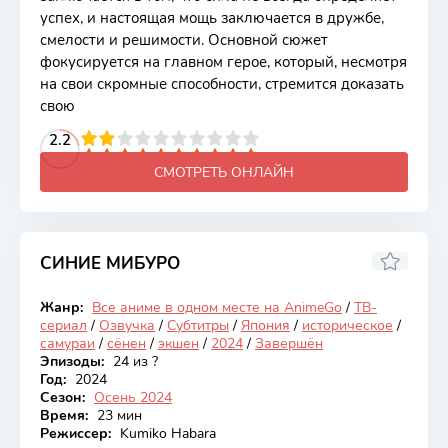
успех, и настоящая мощь заключается в дружбе,
смелости и решимости. Основной сюжет
фокусируется на главном герое, который, несмотря
на свои скромные способности, стремится доказать
свою
2
3
4
2.2
5
6
7
8
9
10
СМОТРЕТЬ ОНЛАЙН
СИНИЕ МИБУРО
6.68
Жанр:
Все аниме в одном месте на AnimeGo
/
ТВ-
Закончен
сериал
/
Озвучка
/
Субтитры
/
Япония
/
историческое
/
самураи
/
сёнен
/
экшен
/
2024
/
Завершён
Эпизоды:
24 из ?
Год:
2024
Сезон:
Осень 2024
Время:
23 мин
Режиссер:
Kumiko Habara