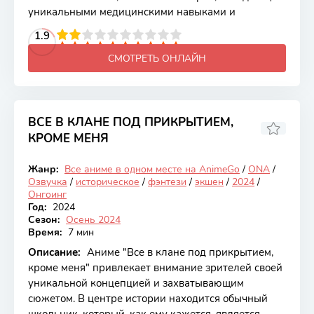
уникальными медицинскими навыками и
2
3
4
1.9
5
6
7
8
9
10
СМОТРЕТЬ ОНЛАЙН
ВСЕ В КЛАНЕ ПОД ПРИКРЫТИЕМ,
КРОМЕ МЕНЯ
6.97
Жанр:
Все аниме в одном месте на AnimeGo
/
ONA
/
Онгоинг
Озвучка
/
историческое
/
фэнтези
/
экшен
/
2024
/
Онгоинг
Год:
2024
Сезон:
Осень 2024
Время:
7 мин
Описание:
Аниме "Все в клане под прикрытием,
кроме меня" привлекает внимание зрителей своей
уникальной концепцией и захватывающим
сюжетом. В центре истории находится обычный