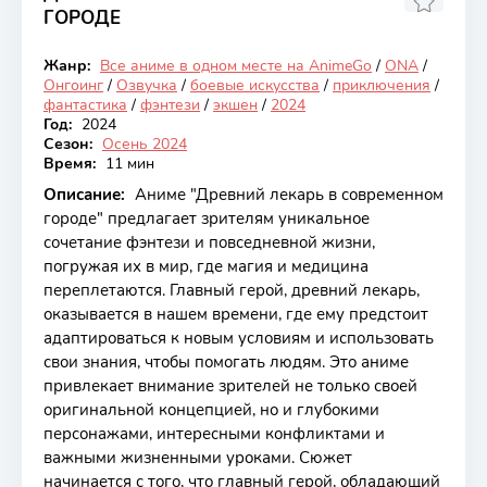
ГОРОДЕ
6.74
Жанр:
Все аниме в одном месте на AnimeGo
/
ONA
/
Онгоинг
Онгоинг
/
Озвучка
/
боевые искусства
/
приключения
/
фантастика
/
фэнтези
/
экшен
/
2024
Год:
2024
Сезон:
Осень 2024
Время:
11 мин
Описание:
Аниме "Древний лекарь в современном
городе" предлагает зрителям уникальное
сочетание фэнтези и повседневной жизни,
погружая их в мир, где магия и медицина
переплетаются. Главный герой, древний лекарь,
оказывается в нашем времени, где ему предстоит
адаптироваться к новым условиям и использовать
свои знания, чтобы помогать людям. Это аниме
привлекает внимание зрителей не только своей
оригинальной концепцией, но и глубокими
персонажами, интересными конфликтами и
важными жизненными уроками. Сюжет
начинается с того, что главный герой, обладающий