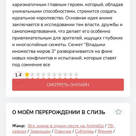
харизматичным главным героем, который, обладая
уникальными способностями, стремится создать
идеальное королевство. Основная идея аниме
заключается в исследовании тем власти, дружбы и
самопожертвования, что делает его особенно
привлекательным для зрителей, ищущих глубокие
и многослойные сюжеты. Сюжет "Владыки
множества миров 3" разворачивается на фоне
новых конфликтов и испытаний, которые ставят
под сомнение все
2
3
4
1.4
5
6
7
8
9
10
СМОТРЕТЬ ОНЛАЙН
О МОЁМ ПЕРЕРОЖДЕНИИ В СЛИЗЬ
8.13
Жанр:
Все аниме в одном месте на AnimeGo
/
ТВ-
Закончен
сериал
/
Завершён
/
Озвучка
/
Субтитры
/
Япония
/