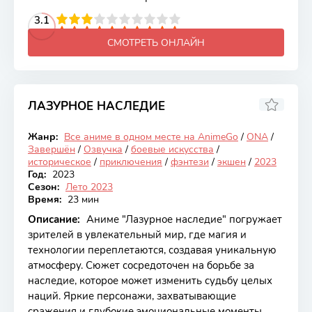
2
3
4
3.1
5
6
7
8
9
10
СМОТРЕТЬ ОНЛАЙН
ЛАЗУРНОЕ НАСЛЕДИЕ
8.17
Жанр:
Все аниме в одном месте на AnimeGo
/
ONA
/
Закончен
Завершён
/
Озвучка
/
боевые искусства
/
историческое
/
приключения
/
фэнтези
/
экшен
/
2023
Год:
2023
Сезон:
Лето 2023
Время:
23 мин
Описание:
Аниме "Лазурное наследие" погружает
зрителей в увлекательный мир, где магия и
технологии переплетаются, создавая уникальную
атмосферу. Сюжет сосредоточен на борьбе за
наследие, которое может изменить судьбу целых
наций. Яркие персонажи, захватывающие
сражения и глубокие эмоциональные моменты