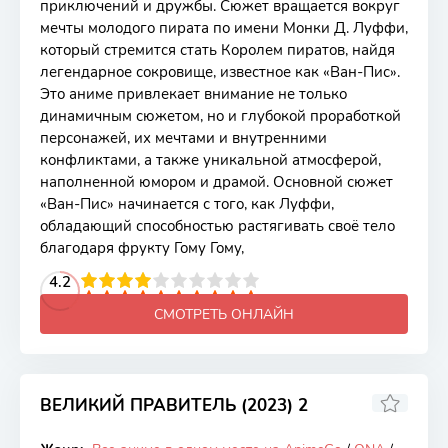
приключений и дружбы. Сюжет вращается вокруг
мечты молодого пирата по имени Монки Д. Луффи,
который стремится стать Королем пиратов, найдя
легендарное сокровище, известное как «Ван-Пис».
Это аниме привлекает внимание не только
динамичным сюжетом, но и глубокой проработкой
персонажей, их мечтами и внутренними
конфликтами, а также уникальной атмосферой,
наполненной юмором и драмой. Основной сюжет
«Ван-Пис» начинается с того, как Луффи,
обладающий способностью растягивать своё тело
благодаря фрукту Гому Гому,
2
3
4
4.2
5
6
7
8
9
10
СМОТРЕТЬ ОНЛАЙН
ВЕЛИКИЙ ПРАВИТЕЛЬ (2023) 2
7.11