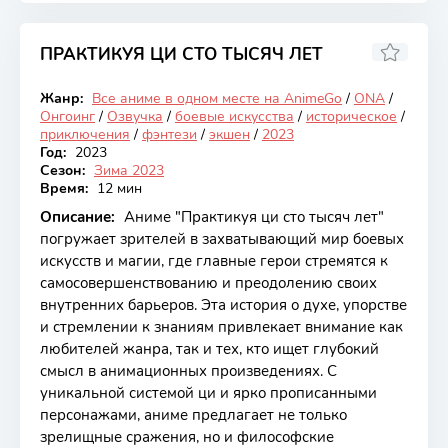
ПРАКТИКУЯ ЦИ СТО ТЫСЯЧ ЛЕТ
7.41
Жанр:
Все аниме в одном месте на AnimeGo
/
ONA
/
Онгоинг
Онгоинг
/
Озвучка
/
боевые искусства
/
историческое
/
приключения
/
фэнтези
/
экшен
/
2023
Год:
2023
Сезон:
Зима 2023
Время:
12 мин
Описание:
Аниме "Практикуя ци сто тысяч лет"
погружает зрителей в захватывающий мир боевых
искусств и магии, где главные герои стремятся к
самосовершенствованию и преодолению своих
внутренних барьеров. Эта история о духе, упорстве
и стремлении к знаниям привлекает внимание как
любителей жанра, так и тех, кто ищет глубокий
смысл в анимационных произведениях. С
уникальной системой ци и ярко прописанными
персонажами, аниме предлагает не только
зрелищные сражения, но и философские