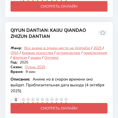
СМОТРЕТЬ ОНЛАЙН
QIYUN DANTIAN: KAIJU QIANDAO
ZHIZUN DANTIAN
Жанр:
Все аниме в одном месте на AnimeGo
/
2025
/
Онгоинг
ONA
/
боевые искусства
/
историческое
/
приключения
/
фэнтези
/
экшен
/
Онгоинг
Год:
2025
Сезон:
Осень 2025
Время:
9 мин
Описание:
Аниме но в скором времени оно
выйдет. Приблизительная дата выхода (4 октября
2025).
2
3
4
5
0
6
7
8
9
10
СМОТРЕТЬ ОНЛАЙН