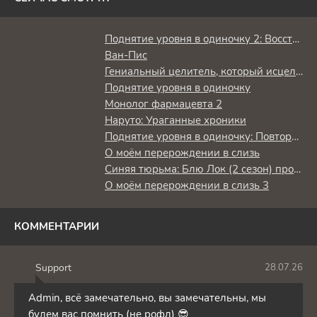
Поднятие уровня в одиночку 2: Восстаньте из тени
Ван-Пис
Гениальный целитель, который исцелял в одно мгновение, но был изгнан как бесполезный, теперь наслаждается жизнью в качестве тёмного целителя
Поднятие уровня в одиночку
Монолог фармацевта 2
Наруто: Ураганные хроники
Поднятие уровня в одиночку: Повторное пробуждение
О моём перерождении в слизь
Синяя тюрьма: Блю Лок (2 сезон) против юношеской сборной Японии
О моём перерождении в слизь 3
КОММЕНТАРИИ
Support
28.07.26
S
Admin, всё замечательно, вы замечательны, мы
будем вас помнить (не рофл) 😎