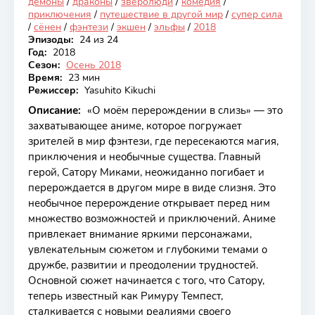
демоны
/
драконы
/
зверолюди
/
комедия
/
приключения
/
путешествие в другой мир
/
супер сила
/
сёнен
/
фэнтези
/
экшен
/
эльфы
/
2018
Эпизоды:
24 из 24
Год:
2018
Сезон:
Осень 2018
Время:
23 мин
Режиссер:
Yasuhito Kikuchi
Описание:
«О моём перерождении в слизь» — это
захватывающее аниме, которое погружает
зрителей в мир фэнтези, где пересекаются магия,
приключения и необычные существа. Главный
герой, Сатору Миками, неожиданно погибает и
перерождается в другом мире в виде слизня. Это
необычное перерождение открывает перед ним
множество возможностей и приключений. Аниме
привлекает внимание яркими персонажами,
увлекательным сюжетом и глубокими темами о
дружбе, развитии и преодолении трудностей.
Основной сюжет начинается с того, что Сатору,
теперь известный как Римуру Темпест,
сталкивается с новыми реалиями своего