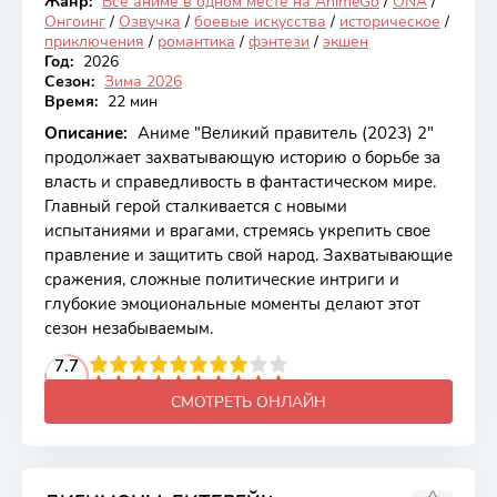
Жанр:
Все аниме в одном месте на AnimeGo
/
ONA
/
Онгоинг
Онгоинг
/
Озвучка
/
боевые искусства
/
историческое
/
приключения
/
романтика
/
фэнтези
/
экшен
Год:
2026
Сезон:
Зима 2026
Время:
22 мин
Описание:
Аниме "Великий правитель (2023) 2"
продолжает захватывающую историю о борьбе за
власть и справедливость в фантастическом мире.
Главный герой сталкивается с новыми
испытаниями и врагами, стремясь укрепить свое
правление и защитить свой народ. Захватывающие
сражения, сложные политические интриги и
глубокие эмоциональные моменты делают этот
сезон незабываемым.
2
3
4
7.7
5
6
7
8
9
10
СМОТРЕТЬ ОНЛАЙН