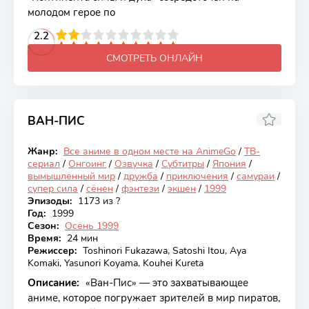
молодом герое по
2
3
4
2.2
5
6
7
8
9
10
СМОТРЕТЬ ОНЛАЙН
ВАН-ПИС
8.73
Жанр:
Все аниме в одном месте на AnimeGo
/
ТВ-
Онгоинг
сериал
/
Онгоинг
/
Озвучка
/
Субтитры
/
Япония
/
вымышленный мир
/
дружба
/
приключения
/
самураи
/
супер сила
/
сёнен
/
фэнтези
/
экшен
/
1999
Эпизоды:
1173 из ?
Год:
1999
Сезон:
Осень 1999
Время:
24 мин
Режиссер:
Toshinori Fukazawa, Satoshi Itou, Aya
Komaki, Yasunori Koyama, Kouhei Kureta
Описание:
«Ван-Пис» — это захватывающее
аниме, которое погружает зрителей в мир пиратов,