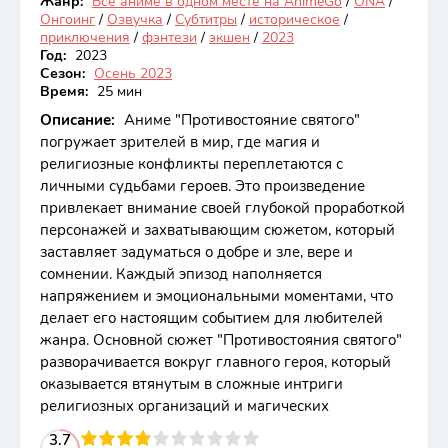
Жанр:
Все аниме в одном месте на AnimeGo
/
ONA
/
Онгоинг
Онгоинг
/
Озвучка
/
Субтитры
/
историческое
/
приключения
/
фэнтези
/
экшен
/
2023
Год:
2023
Сезон:
Осень 2023
Время:
25 мин
Описание:
Аниме "Противостояние святого"
погружает зрителей в мир, где магия и
религиозные конфликты переплетаются с
личными судьбами героев. Это произведение
привлекает внимание своей глубокой проработкой
персонажей и захватывающим сюжетом, который
заставляет задуматься о добре и зле, вере и
сомнении. Каждый эпизод наполняется
напряжением и эмоциональными моментами, что
делает его настоящим событием для любителей
жанра. Основной сюжет "Противостояния святого"
разворачивается вокруг главного героя, который
оказывается втянутым в сложные интриги
религиозных организаций и магических
2
3
4
3.7
5
6
7
8
9
10