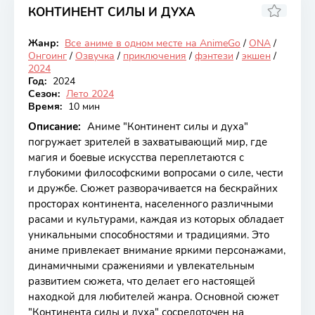
КОНТИНЕНТ СИЛЫ И ДУХА
6.87
Жанр:
Все аниме в одном месте на AnimeGo
/
ONA
/
Онгоинг
Онгоинг
/
Озвучка
/
приключения
/
фэнтези
/
экшен
/
2024
Год:
2024
Сезон:
Лето 2024
Время:
10 мин
Описание:
Аниме "Континент силы и духа"
погружает зрителей в захватывающий мир, где
магия и боевые искусства переплетаются с
глубокими философскими вопросами о силе, чести
и дружбе. Сюжет разворачивается на бескрайних
просторах континента, населенного различными
расами и культурами, каждая из которых обладает
уникальными способностями и традициями. Это
аниме привлекает внимание яркими персонажами,
динамичными сражениями и увлекательным
развитием сюжета, что делает его настоящей
находкой для любителей жанра. Основной сюжет
"Континента силы и духа" сосредоточен на