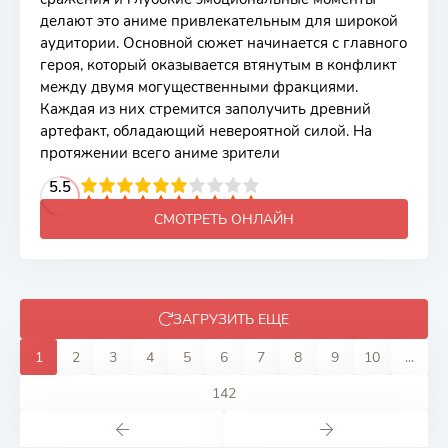
делают это аниме привлекательным для широкой
аудитории. Основной сюжет начинается с главного
героя, который оказывается втянутым в конфликт
между двумя могущественными фракциями.
Каждая из них стремится заполучить древний
артефакт, обладающий невероятной силой. На
протяжении всего аниме зрители
2
3
4
5.5
5
6
7
8
9
10
СМОТРЕТЬ ОНЛАЙН
ЗАГРУЗИТЬ ЕЩЕ
1
2
3
4
5
6
7
8
9
10
...
142