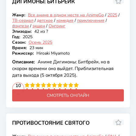
ДИГИМОНЫ: БИТБРЕЙК
7.13
Жанр:
Все аниме в одном месте на AnimeGo
/
2025
/
Онгоинг
ТВ-сериал
/
детское
/
комедия
/
приключения
/
фэнтези
/
экшен
/
Онгоинг
Эпизоды:
42 из ?
Год:
2025
Сезон:
Осень 2025
Время:
23 мин
Режиссер:
Hiroaki Miyamoto
Описание:
Аниме Дигимоны: Битбрейк, но в
скором времени оно выйдет. Приблизительная
дата выхода (5 октября 2025).
2
3
4
10
5
6
7
8
9
10
СМОТРЕТЬ ОНЛАЙН
ПРОТИВОСТОЯНИЕ СВЯТОГО
8.49