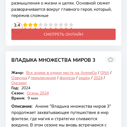
размышления о жизни и целях. Основной сюжет
разворачивается вокруг главного героя, который,
пережив сложные
2
3
4
3.4
5
6
7
8
9
10
СМОТРЕТЬ ОНЛАЙН
ВЛАДЫКА МНОЖЕСТВА МИРОВ 3
7.2
Жанр:
Все аниме в одном месте на AnimeGo
/
ONA
/
Онгоинг
Озвучка
/
приключения
/
фэнтези
/
экшен
/
2024
/
Онгоинг
Год:
2024
Сезон:
Осень 2024
Время:
9 мин
Описание:
Аниме "Владыка множества миров 3"
продолжает захватывающее путешествие в мир
фэнтези, где магия и стратегии сливаются
воедино. В этом сезоне мы вновь встречаемся с