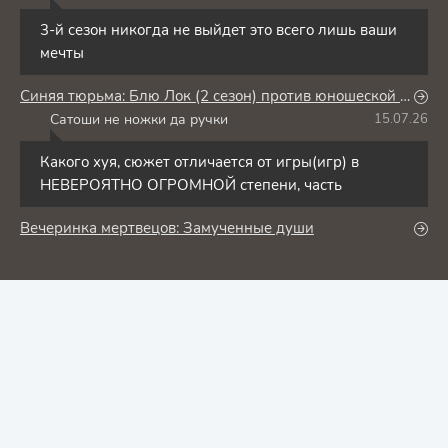
3-й сезон никогда не выйдет это всего лишь ваши
мечты
Синяя тюрьма: Блю Лок (2 сезон) против юношеской сборной Японии
Сатоши не ножки да ручки
15.07.26
С
Какого хуя, сюжет отличается от игры(игр) в
НЕВЕРОЯТНО ОГРОМНОЙ степени, часть
Вечеринка мертвецов: Замученные души