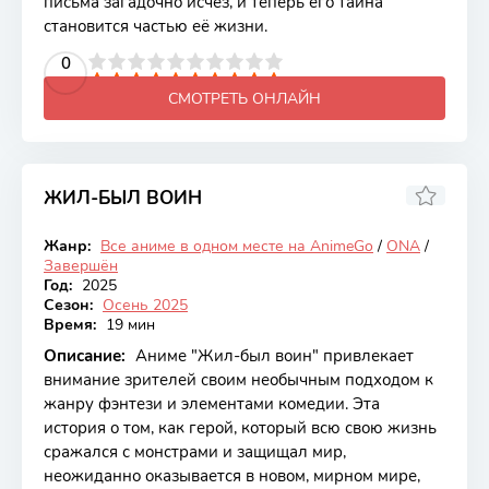
письма загадочно исчез, и теперь его тайна
становится частью её жизни.
2
3
4
5
0
6
7
8
9
10
СМОТРЕТЬ ОНЛАЙН
ЖИЛ-БЫЛ ВОИН
6.86
Жанр:
Все аниме в одном месте на AnimeGo
/
ONA
/
Закончен
Завершён
Год:
2025
Сезон:
Осень 2025
Время:
19 мин
Описание:
Аниме "Жил-был воин" привлекает
внимание зрителей своим необычным подходом к
жанру фэнтези и элементами комедии. Эта
история о том, как герой, который всю свою жизнь
сражался с монстрами и защищал мир,
неожиданно оказывается в новом, мирном мире,