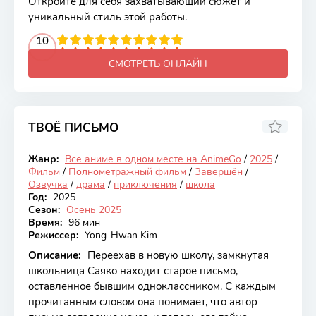
Откройте для себя захватывающий сюжет и
уникальный стиль этой работы.
2
3
4
10
5
6
7
8
9
10
СМОТРЕТЬ ОНЛАЙН
ТВОЁ ПИСЬМО
7.15
Жанр:
Все аниме в одном месте на AnimeGo
/
2025
/
Закончен
Фильм
/
Полнометражный фильм
/
Завершён
/
Озвучка
/
драма
/
приключения
/
школа
Год:
2025
Сезон:
Осень 2025
Время:
96 мин
Режиссер:
Yong-Hwan Kim
Описание:
Переехав в новую школу, замкнутая
школьница Саяко находит старое письмо,
оставленное бывшим одноклассником. С каждым
прочитанным словом она понимает, что автор