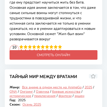
где ему предстоит научиться жить без битв.
Основная идея аниме заключается в том, что даже
самые сильные воины могут столкнуться с
трудностями в повседневной жизни, и что
истинная сила заключается не только в умении
сражаться, но и в умении адаптироваться к новым
условиям. Основной сюжет "Жил-был воин"
разворачивается вокруг
2
3
4
10
5
6
7
8
9
10
СМОТРЕТЬ ОНЛАЙН
ТАЙНЫЙ МИР МЕЖДУ ВРАТАМИ
6.93
Жанр:
Все аниме в одном месте на AnimeGo
/
2025
/
Онгоинг
ONA
/
Онгоинг
/
Озвучка
/
боевые искусства
/
историческое
/
приключения
/
фэнтези
/
экшен
Год:
2025
Сезон:
Осень 2025