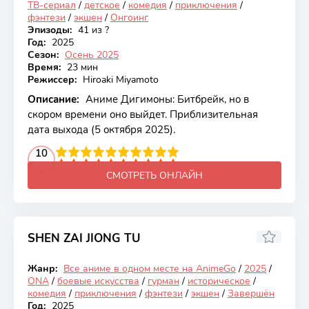
ТВ-сериал
/
детское
/
комедия
/
приключения
/
фэнтези
/
экшен
/
Онгоинг
Эпизоды:
41 из ?
Год:
2025
Сезон:
Осень 2025
Время:
23 мин
Режиссер:
Hiroaki Miyamoto
Описание:
Аниме Дигимоны: Битбрейк, но в
скором времени оно выйдет. Приблизительная
дата выхода (5 октября 2025).
2
3
4
10
5
6
7
8
9
10
СМОТРЕТЬ ОНЛАЙН
SHEN ZAI JIONG TU
Жанр:
Все аниме в одном месте на AnimeGo
/
2025
/
Закончен
ONA
/
боевые искусства
/
гурман
/
историческое
/
комедия
/
приключения
/
фэнтези
/
экшен
/
Завершён
Год:
2025