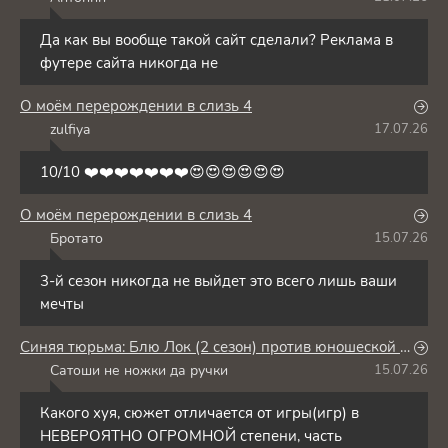
А
Да как вы вообще такой сайт сделали? Реклама в
футере сайта никогда не
О моём перерождении в слизь 4
zulfiya
17.07.26
Z
10/10 ❤️❤️❤️❤️❤️❤️❤️😍😍😍😍😍😍
О моём перерождении в слизь 4
Бротато
15.07.26
Б
3-й сезон никогда не выйдет это всего лишь ваши
мечты
Синяя тюрьма: Блю Лок (2 сезон) против юношеской сборной Японии
Сатоши не ножки да ручки
15.07.26
С
Какого хуя, сюжет отличается от игры(игр) в
НЕВЕРОЯТНО ОГРОМНОЙ степени, часть