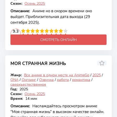
Сезон:
Осень 2025
Описание:
Аниме но в скором времени оно
выйдет. Приблизительная дата выхода (29
сентября 2025).
2
3
4
9.3
5
6
7
8
9
10
СМОТРЕТЬ ОНЛАЙН
МОЯ СТРАННАЯ ЖИЗНЬ
6.97
Жанр:
Все аниме в одном месте на AnimeGo
/
2025
/
Онгоинг
ONA
/
Онгоинг
/
Озвучка
/
работа
/
романтика
/
сверхъестественное
Год:
2025
Сезон:
Осень 2025
Время:
14 мин
Описание:
Наслаждайтесь просмотром аниме
"Моя странная жизнь" в высоком качестве онлайн.