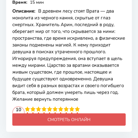
Время:
15 мин
Описание:
В древнем лесу стоят Врата — два
монолита из черного камня, скрытые от глаз
смертных. Хранитель Арин, последний в роду,
оберегает мир от того, что скрывается за ними:
пространства, где время искривлено, а физические
законы подменены магией. К нему приходит
девушка в поисках утраченного прошлого.
Игнорируя предупреждения, она вступает в щель
между мирами. Царство за вратами оказывается
живым существом, где прошлое, настоящее и
будущее существуют одновременно. Девушка
видит себя в разных возрастах и своего погибшего
брата, который должен умереть лишь через год.
Желание вернуть потерянное
2
3
4
10
5
6
7
8
9
10
СМОТРЕТЬ ОНЛАЙН