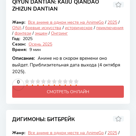
QIYUN DANTIAN: KAIJU QIANDAO
ZHIZUN DANTIAN
Жанр:
Все аниме в одном месте на AnimeGo
/
2025
/
Онгоинг
ONA
/
боевые искусства
/
историческое
/
приключения
/
фэнтези
/
экшен
/
Онгоинг
Год:
2025
Сезон:
Осень 2025
Время:
9 мин
Описание:
Аниме но в скором времени оно
выйдет. Приблизительная дата выхода (4 октября
2025).
2
3
4
5
0
6
7
8
9
10
СМОТРЕТЬ ОНЛАЙН
ДИГИМОНЫ: БИТБРЕЙК
7.12
Жанр:
Все аниме в одном месте на AnimeGo
/
2025
/
Онгоинг