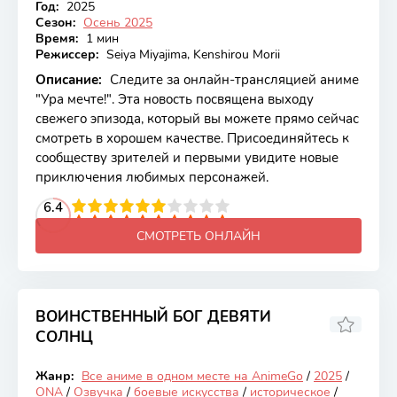
Год:
2025
Сезон:
Осень 2025
Время:
1 мин
Режиссер:
Seiya Miyajima, Kenshirou Morii
Описание:
Следите за онлайн-трансляцией аниме
"Ура мечте!". Эта новость посвящена выходу
свежего эпизода, который вы можете прямо сейчас
смотреть в хорошем качестве. Присоединяйтесь к
сообществу зрителей и первыми увидите новые
приключения любимых персонажей.
2
3
4
6.4
5
6
7
8
9
10
СМОТРЕТЬ ОНЛАЙН
ВОИНСТВЕННЫЙ БОГ ДЕВЯТИ
СОЛНЦ
6.85
Жанр:
Все аниме в одном месте на AnimeGo
/
2025
/
Закончен
ONA
/
Озвучка
/
боевые искусства
/
историческое
/