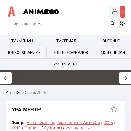
ANIMEGO
TV ФИЛЬМЫ
TV СЕРИАЛЫ
ОНГОИНГ
ПОДБОРКИ АНИМЕ
ТОП 100 СЕРИАЛОВ
МОИ СПИСКИ
РАСПИСАНИЕ
1.7
4.2
2.7
AnimeGo
» Осень 2025
УРА МЕЧТЕ!
7.15
Жанр:
Все аниме в одном месте на AnimeGo
/
2025
/
Онгоинг
ONA
/
Онгоинг
/
Субтитры
/
музыкальные