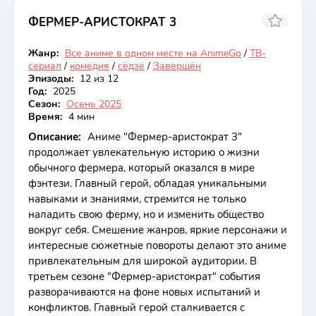
ФЕРМЕР-АРИСТОКРАТ 3
6.83
Жанр:
Все аниме в одном месте на AnimeGo
/
ТВ-
Закончен
сериал
/
комедия
/
сёдзё
/
Завершён
Эпизоды:
12 из 12
Год:
2025
Сезон:
Осень 2025
Время:
4 мин
Описание:
Аниме "Фермер-аристократ 3"
продолжает увлекательную историю о жизни
обычного фермера, который оказался в мире
фэнтези. Главный герой, обладая уникальными
навыками и знаниями, стремится не только
наладить свою ферму, но и изменить общество
вокруг себя. Смешение жанров, яркие персонажи и
интересные сюжетные повороты делают это аниме
привлекательным для широкой аудитории. В
третьем сезоне "Фермер-аристократ" события
разворачиваются на фоне новых испытаний и
конфликтов. Главный герой сталкивается с