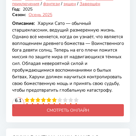
приключения
/
фэнтези
/
экшен
/
Завершён
Год:
2025
Сезон:
Осень 2025
Описание:
Харуки Сато — обычный
старшеклассник, ведущий размеренную жизнь.
Однако всё меняется, когда он узнаёт, что является
воплощением древнего божества — Воинственного
бога девяти солнц. Теперь на его плечи ложится
миссия по защите мира от надвигающихся тёмных
сил. Обладая невероятной силой и
пробуждающимися воспоминаниями о былых
битвах, Харуки должен научиться контролировать
свою божественную мощь и принять свою судьбу,
чтобы предотвратить глобальную катастрофу.
2
3
4
6.1
5
6
7
8
9
10
СМОТРЕТЬ ОНЛАЙН