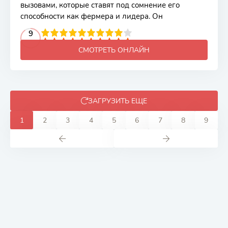
вызовами, которые ставят под сомнение его
способности как фермера и лидера. Он
2
3
4
5
9
6
7
8
9
10
СМОТРЕТЬ ОНЛАЙН
ЗАГРУЗИТЬ ЕЩЕ
1
2
3
4
5
6
7
8
9