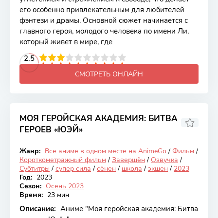
его особенно привлекательным для любителей
фэнтези и драмы. Основной сюжет начинается с
главного героя, молодого человека по имени Ли,
который живет в мире, где
2
3
4
2.5
5
6
7
8
9
10
СМОТРЕТЬ ОНЛАЙН
МОЯ ГЕРОЙСКАЯ АКАДЕМИЯ: БИТВА
ГЕРОЕВ «ЮЭЙ»
6.74
Жанр:
Все аниме в одном месте на AnimeGo
/
Фильм
/
Закончен
Короткометражный фильм
/
Завершён
/
Озвучка
/
Субтитры
/
супер сила
/
сёнен
/
школа
/
экшен
/
2023
Год:
2023
Сезон:
Осень 2023
Время:
23 мин
Описание:
Аниме "Моя геройская академия: Битва