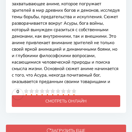
захватывающее аниме, которое погружает
зрителей в мир древних богов и демонов, исследуя
темы борьбы, предательства и искупления. Сюжет
разворачивается вокруг Асуры, бога войны,
который вынужден сразиться с собственными
демонами, как внутренними, так и внешними. Это
аниме привлекает внимание зрителей не только
своей яркой анимацией и динамичными боями, но
и глубокими философскими вопросами,
касающимися человеческой природы и поиска
смысла жизни. Основной сюжет аниме начинается
с того, что Асура, некогда почитаемый бог,
оказывается преданным своими товарищами и
2
3
4
5
0
6
7
8
9
10
СМОТРЕТЬ ОНЛАЙН
ЗАГРУЗИТЬ ЕЩЕ