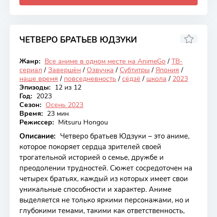
ЧЕТВЕРО БРАТЬЕВ ЮДЗУКИ
7.87
Жанр:
Все аниме в одном месте на AnimeGo
/
ТВ-
Закончен
сериал
/
Завершён
/
Озвучка
/
Субтитры
/
Япония
/
наше время
/
повседневность
/
сёдзё
/
школа
/
2023
Эпизоды:
12 из 12
Год:
2023
Сезон:
Осень 2023
Время:
23 мин
Режиссер:
Mitsuru Hongou
Описание:
Четверо братьев Юдзуки – это аниме,
которое покоряет сердца зрителей своей
трогательной историей о семье, дружбе и
преодолении трудностей. Сюжет сосредоточен на
четырех братьях, каждый из которых имеет свои
уникальные способности и характер. Аниме
выделяется не только яркими персонажами, но и
глубокими темами, такими как ответственность,