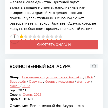
жертва и сила единства. Зрителей ждут
захватывающие моменты, наполненные как
юмором, так и драмой, что делает просмотр
поистине увлекательным. Основной сюжет
разворачивается вокруг братьев Юдзуки, которые
живут в небольшом городке, где каждый из них
2
3
4
5
1
6
7
8
9
10
СМОТРЕТЬ ОНЛАЙН
ВОИНСТВЕННЫЙ БОГ АСУРА
7.54
Жанр:
Все аниме в одном месте на AnimeGo
/
ONA
/
Закончен
Завершён
/
Озвучка
/
боевые искусства
/
фэнтези
/
экшен
/
2023
Год:
2023
Сезон:
Осень 2023
Время:
16 мин
Описание:
Воинственный бог Асура — это