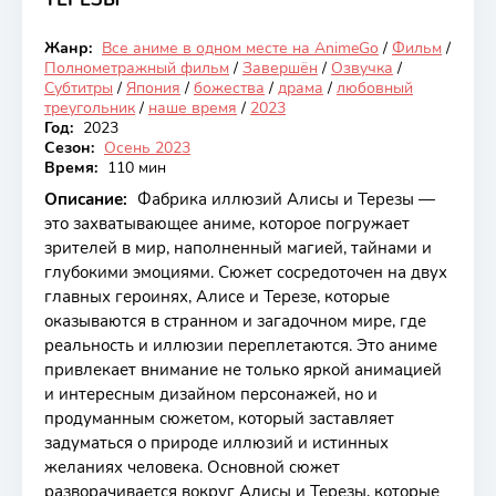
7.23
Жанр:
Все аниме в одном месте на AnimeGo
/
Фильм
/
Закончен
Полнометражный фильм
/
Завершён
/
Озвучка
/
Субтитры
/
Япония
/
божества
/
драма
/
любовный
треугольник
/
наше время
/
2023
Год:
2023
Сезон:
Осень 2023
Время:
110 мин
Описание:
Фабрика иллюзий Алисы и Терезы —
это захватывающее аниме, которое погружает
зрителей в мир, наполненный магией, тайнами и
глубокими эмоциями. Сюжет сосредоточен на двух
главных героинях, Алисе и Терезе, которые
оказываются в странном и загадочном мире, где
реальность и иллюзии переплетаются. Это аниме
привлекает внимание не только яркой анимацией
и интересным дизайном персонажей, но и
продуманным сюжетом, который заставляет
задуматься о природе иллюзий и истинных
желаниях человека. Основной сюжет
разворачивается вокруг Алисы и Терезы, которые