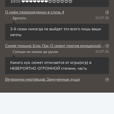
10/10 ❤️❤️❤️❤️❤️❤️❤️😍😍😍😍😍😍
О моём перерождении в слизь 4
Бротато
15.07.26
Б
3-й сезон никогда не выйдет это всего лишь ваши
мечты
Синяя тюрьма: Блю Лок (2 сезон) против юношеской сборной Японии
Сатоши не ножки да ручки
15.07.26
С
Какого хуя, сюжет отличается от игры(игр) в
НЕВЕРОЯТНО ОГРОМНОЙ степени, часть
Вечеринка мертвецов: Замученные души