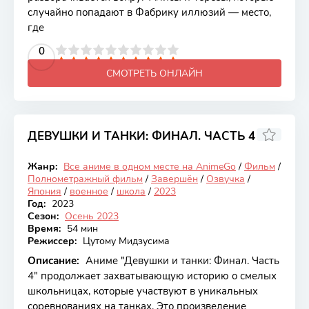
случайно попадают в Фабрику иллюзий — место,
где
2
3
4
5
0
6
7
8
9
10
СМОТРЕТЬ ОНЛАЙН
ДЕВУШКИ И ТАНКИ: ФИНАЛ. ЧАСТЬ 4
8.35
Жанр:
Все аниме в одном месте на AnimeGo
/
Фильм
/
Закончен
Полнометражный фильм
/
Завершён
/
Озвучка
/
Япония
/
военное
/
школа
/
2023
Год:
2023
Сезон:
Осень 2023
Время:
54 мин
Режиссер:
Цутому Мидзусима
Описание:
Аниме "Девушки и танки: Финал. Часть
4" продолжает захватывающую историю о смелых
школьницах, которые участвуют в уникальных
соревнованиях на танках. Это произведение