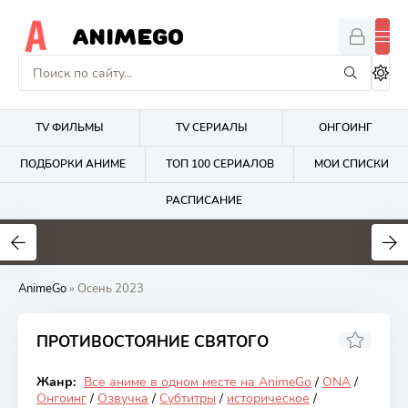
ANIMEGO
TV ФИЛЬМЫ
TV СЕРИАЛЫ
ОНГОИНГ
ПОДБОРКИ АНИМЕ
ТОП 100 СЕРИАЛОВ
МОИ СПИСКИ
РАСПИСАНИЕ
1.7
4.2
2.7
AnimeGo
» Осень 2023
ПРОТИВОСТОЯНИЕ СВЯТОГО
8.49
Жанр:
Все аниме в одном месте на AnimeGo
/
ONA
/
Онгоинг
Онгоинг
/
Озвучка
/
Субтитры
/
историческое
/