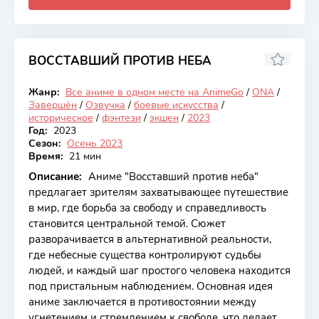
ВОССТАВШИЙ ПРОТИВ НЕБА
7.8
Жанр:
Все аниме в одном месте на AnimeGo
/
ONA
/
Закончен
Завершён
/
Озвучка
/
боевые искусства
/
историческое
/
фэнтези
/
экшен
/
2023
Год:
2023
Сезон:
Осень 2023
Время:
21 мин
Описание:
Аниме "Восставший против неба"
предлагает зрителям захватывающее путешествие
в мир, где борьба за свободу и справедливость
становится центральной темой. Сюжет
разворачивается в альтернативной реальности,
где небесные существа контролируют судьбы
людей, и каждый шаг простого человека находится
под пристальным наблюдением. Основная идея
аниме заключается в противостоянии между
угнетением и стремлением к свободе, что делает