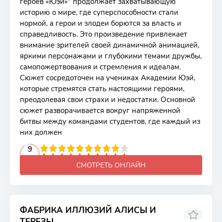
героев «Юэй»" продолжает захватывающую
историю о мире, где суперспособности стали
нормой, а герои и злодеи борются за власть и
справедливость. Это произведение привлекает
внимание зрителей своей динамичной анимацией,
яркими персонажами и глубокими темами дружбы,
самопожертвования и стремления к идеалам.
Сюжет сосредоточен на учениках Академии Юэй,
которые стремятся стать настоящими героями,
преодолевая свои страхи и недостатки. Основной
сюжет разворачивается вокруг напряженной
битвы между командами студентов, где каждый из
них должен
2
3
4
5
9
6
7
8
9
10
СМОТРЕТЬ ОНЛАЙН
ФАБРИКА ИЛЛЮЗИЙ АЛИСЫ И
ТЕРЕЗЫ