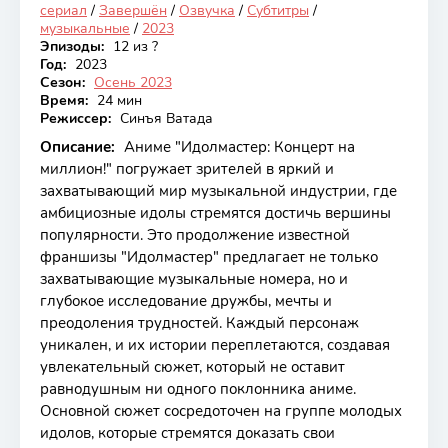
сериал
/
Завершён
/
Озвучка
/
Субтитры
/
музыкальные
/
2023
Эпизоды:
12 из ?
Год:
2023
Сезон:
Осень 2023
Время:
24 мин
Режиссер:
Синъя Ватада
Описание:
Аниме "Идолмастер: Концерт на
миллион!" погружает зрителей в яркий и
захватывающий мир музыкальной индустрии, где
амбициозные идолы стремятся достичь вершины
популярности. Это продолжение известной
франшизы "Идолмастер" предлагает не только
захватывающие музыкальные номера, но и
глубокое исследование дружбы, мечты и
преодоления трудностей. Каждый персонаж
уникален, и их истории переплетаются, создавая
увлекательный сюжет, который не оставит
равнодушным ни одного поклонника аниме.
Основной сюжет сосредоточен на группе молодых
идолов, которые стремятся доказать свои