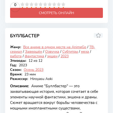
2
3
4
5
0
6
7
8
9
10
СМОТРЕТЬ ОНЛАЙН
БУЛЛБАСТЕР
6.17
Жанр:
Все аниме в одном месте на AnimeGo
/
ТВ-
Закончен
сериал
/
Завершён
/
Озвучка
/
Субтитры
/
меха
/
работа
/
фантастика
/
экшен
/
2023
Эпизоды:
12 из 12
Год:
2023
Сезон:
Осень 2023
Время:
23 мин
Режиссер:
Hiroyasu Aoki
Описание:
Аниме "Буллбастер" — это
захватывающая история, которая сочетает в себе
элементы научной фантастики, экшена и драмы.
Сюжет вращается вокруг борьбы человечества с
мощными инопланетными существами,