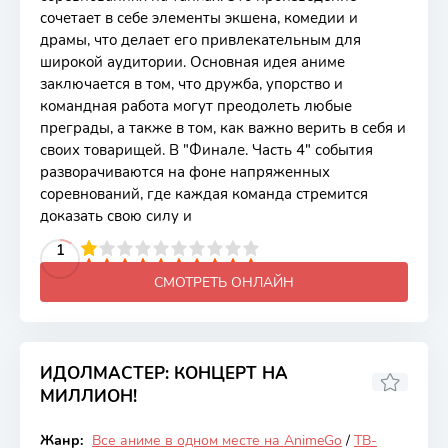
сочетает в себе элементы экшена, комедии и
драмы, что делает его привлекательным для
широкой аудитории. Основная идея аниме
заключается в том, что дружба, упорство и
командная работа могут преодолеть любые
преграды, а также в том, как важно верить в себя и
своих товарищей. В "Финале. Часть 4" события
разворачиваются на фоне напряженных
соревнований, где каждая команда стремится
доказать свою силу и
2
3
4
5
1
6
7
8
9
10
СМОТРЕТЬ ОНЛАЙН
ИДОЛМАСТЕР: КОНЦЕРТ НА
МИЛЛИОН!
7.02
Жанр:
Все аниме в одном месте на AnimeGo
/
ТВ-
Закончен