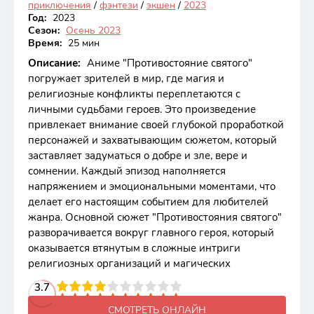
приключения
/
фэнтези
/
экшен
/
2023
Год:
2023
Сезон:
Осень 2023
Время:
25 мин
Описание:
Аниме "Противостояние святого"
погружает зрителей в мир, где магия и
религиозные конфликты переплетаются с
личными судьбами героев. Это произведение
привлекает внимание своей глубокой проработкой
персонажей и захватывающим сюжетом, который
заставляет задуматься о добре и зле, вере и
сомнении. Каждый эпизод наполняется
напряжением и эмоциональными моментами, что
делает его настоящим событием для любителей
жанра. Основной сюжет "Противостояния святого"
разворачивается вокруг главного героя, который
оказывается втянутым в сложные интриги
религиозных организаций и магических
2
3
4
3.7
5
6
7
8
9
10
СМОТРЕТЬ ОНЛАЙН