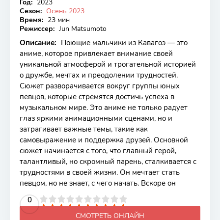
Год:
2023
Сезон:
Осень 2023
Время:
23 мин
Режиссер:
Jun Matsumoto
Описание:
Поющие мальчики из Кавагоэ — это
аниме, которое привлекает внимание своей
уникальной атмосферой и трогательной историей
о дружбе, мечтах и преодолении трудностей.
Сюжет разворачивается вокруг группы юных
певцов, которые стремятся достичь успеха в
музыкальном мире. Это аниме не только радует
глаз яркими анимационными сценами, но и
затрагивает важные темы, такие как
самовыражение и поддержка друзей. Основной
сюжет начинается с того, что главный герой,
талантливый, но скромный парень, сталкивается с
трудностями в своей жизни. Он мечтает стать
певцом, но не знает, с чего начать. Вскоре он
2
3
4
5
0
6
7
8
9
10
СМОТРЕТЬ ОНЛАЙН