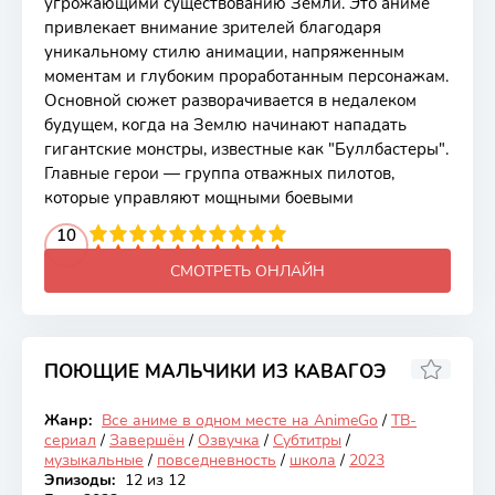
угрожающими существованию Земли. Это аниме
привлекает внимание зрителей благодаря
уникальному стилю анимации, напряженным
моментам и глубоким проработанным персонажам.
Основной сюжет разворачивается в недалеком
будущем, когда на Землю начинают нападать
гигантские монстры, известные как "Буллбастеры".
Главные герои — группа отважных пилотов,
которые управляют мощными боевыми
2
3
4
10
5
6
7
8
9
10
СМОТРЕТЬ ОНЛАЙН
ПОЮЩИЕ МАЛЬЧИКИ ИЗ КАВАГОЭ
5.66
Жанр:
Все аниме в одном месте на AnimeGo
/
ТВ-
Закончен
сериал
/
Завершён
/
Озвучка
/
Субтитры
/
музыкальные
/
повседневность
/
школа
/
2023
Эпизоды:
12 из 12