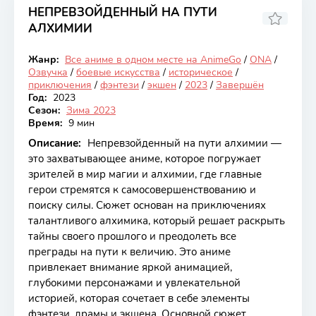
НЕПРЕВЗОЙДЕННЫЙ НА ПУТИ
АЛХИМИИ
7.17
Жанр:
Все аниме в одном месте на AnimeGo
/
ONA
/
Закончен
Озвучка
/
боевые искусства
/
историческое
/
приключения
/
фэнтези
/
экшен
/
2023
/
Завершён
Год:
2023
Сезон:
Зима 2023
Время:
9 мин
Описание:
Непревзойденный на пути алхимии —
это захватывающее аниме, которое погружает
зрителей в мир магии и алхимии, где главные
герои стремятся к самосовершенствованию и
поиску силы. Сюжет основан на приключениях
талантливого алхимика, который решает раскрыть
тайны своего прошлого и преодолеть все
преграды на пути к величию. Это аниме
привлекает внимание яркой анимацией,
глубокими персонажами и увлекательной
историей, которая сочетает в себе элементы
фэнтези, драмы и экшена. Основной сюжет