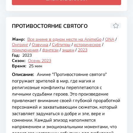
ПРОТИВОСТОЯНИЕ СВЯТОГО
8.49
Жанр:
Все аниме в одном месте на AnimeGo
/
ONA
/
Онгоинг
Онгоинг
/
Озвучка
/
Субтитры
/
историческое
/
приключения
/
фэнтези
/
экшен
/
2023
Год:
2023
Сезон:
Осень 2023
Время:
25 мин
Описание:
Аниме "Противостояние святого"
погружает зрителей в мир, где магия и
религиозные конфликты переплетаются с
личными судьбами героев. Это произведение
привлекает внимание своей глубокой проработкой
персонажей и захватывающим сюжетом, который
заставляет задуматься о добре и зле, вере и
сомнении. Каждый эпизод наполняется
напряжением и эмоциональными моментами, что