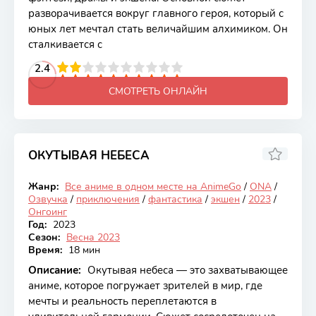
разворачивается вокруг главного героя, который с
юных лет мечтал стать величайшим алхимиком. Он
сталкивается с
2
3
4
2.4
5
6
7
8
9
10
СМОТРЕТЬ ОНЛАЙН
ОКУТЫВАЯ НЕБЕСА
7.75
Жанр:
Все аниме в одном месте на AnimeGo
/
ONA
/
Онгоинг
Озвучка
/
приключения
/
фантастика
/
экшен
/
2023
/
Онгоинг
Год:
2023
Сезон:
Весна 2023
Время:
18 мин
Описание:
Окутывая небеса — это захватывающее
аниме, которое погружает зрителей в мир, где
мечты и реальность переплетаются в