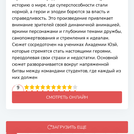
историю о мире, где суперспособности стали
нормой, а герои и злодеи борются за власть и
справедливость. Это произведение привлекает
внимание зрителей своей динамичной анимацией,
яркими персонажами и глубокими темами дружбы,
самопожертвования и стремления к идеалам.
Сюжет сосредоточен на учениках Академии Юэй,
которые стремятся стать настоящими героями,
преодолевая свои страхи и недостатки. Основной
сюжет разворачивается вокруг напряженной
битвы между командами студентов, где каждый из
них должен
2
3
4
5
9
6
7
8
9
10
СМОТРЕТЬ ОНЛАЙН
ЗАГРУЗИТЬ ЕЩЕ