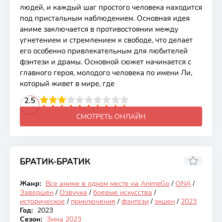
людей, и каждый шаг простого человека находится
под пристальным наблюдением. Основная идея
аниме заключается в противостоянии между
угнетением и стремлением к свободе, что делает
его особенно привлекательным для любителей
фэнтези и драмы. Основной сюжет начинается с
главного героя, молодого человека по имени Ли,
который живет в мире, где
2
3
4
2.5
5
6
7
8
9
10
СМОТРЕТЬ ОНЛАЙН
БРАТИК-БРАТИК
7.63
Жанр:
Все аниме в одном месте на AnimeGo
/
ONA
/
Закончен
Завершён
/
Озвучка
/
боевые искусства
/
историческое
/
приключения
/
фэнтези
/
экшен
/
2023
Год:
2023
Сезон:
Зима 2023