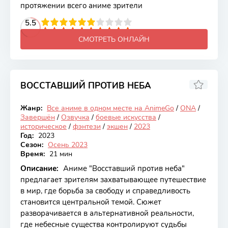
протяжении всего аниме зрители
2
3
4
5.5
5
6
7
8
9
10
СМОТРЕТЬ ОНЛАЙН
ВОССТАВШИЙ ПРОТИВ НЕБА
7.8
Жанр:
Все аниме в одном месте на AnimeGo
/
ONA
/
Закончен
Завершён
/
Озвучка
/
боевые искусства
/
историческое
/
фэнтези
/
экшен
/
2023
Год:
2023
Сезон:
Осень 2023
Время:
21 мин
Описание:
Аниме "Восставший против неба"
предлагает зрителям захватывающее путешествие
в мир, где борьба за свободу и справедливость
становится центральной темой. Сюжет
разворачивается в альтернативной реальности,
где небесные существа контролируют судьбы