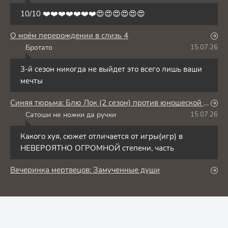
10/10 ❤️❤️❤️❤️❤️❤️❤️😍😍😍😍😍😍
О моём перерождении в слизь 4
Бротато
15.07.26
Б
3-й сезон никогда не выйдет это всего лишь ваши
мечты
Синяя тюрьма: Блю Лок (2 сезон) против юношеской сборной Японии
Сатоши не ножки да ручки
15.07.26
С
Какого хуя, сюжет отличается от игры(игр) в
НЕВЕРОЯТНО ОГРОМНОЙ степени, часть
Вечеринка мертвецов: Замученные души