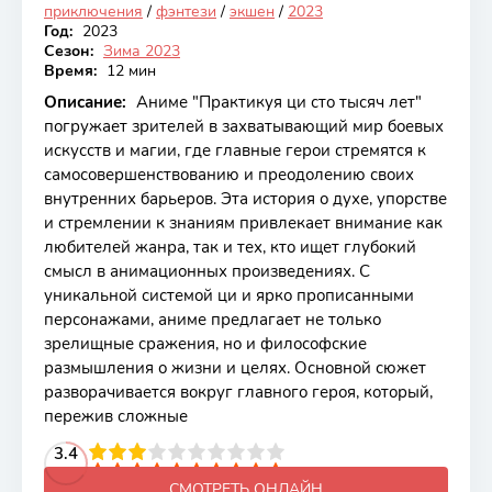
приключения
/
фэнтези
/
экшен
/
2023
Год:
2023
Сезон:
Зима 2023
Время:
12 мин
Описание:
Аниме "Практикуя ци сто тысяч лет"
погружает зрителей в захватывающий мир боевых
искусств и магии, где главные герои стремятся к
самосовершенствованию и преодолению своих
внутренних барьеров. Эта история о духе, упорстве
и стремлении к знаниям привлекает внимание как
любителей жанра, так и тех, кто ищет глубокий
смысл в анимационных произведениях. С
уникальной системой ци и ярко прописанными
персонажами, аниме предлагает не только
зрелищные сражения, но и философские
размышления о жизни и целях. Основной сюжет
разворачивается вокруг главного героя, который,
пережив сложные
2
3
4
3.4
5
6
7
8
9
10
СМОТРЕТЬ ОНЛАЙН