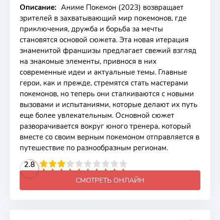
Описание:
Аниме Покемон (2023) возвращает
зрителей в захватывающий мир покемонов, где
приключения, дружба и борьба за мечты
становятся основой сюжета. Эта новая итерация
знаменитой франшизы предлагает свежий взгляд
на знакомые элементы, привнося в них
современные идеи и актуальные темы. Главные
герои, как и прежде, стремятся стать мастерами
покемонов, но теперь они сталкиваются с новыми
вызовами и испытаниями, которые делают их путь
еще более увлекательным. Основной сюжет
разворачивается вокруг юного тренера, который
вместе со своим верным покемоном отправляется в
путешествие по разнообразным регионам.
2
3
4
2.8
5
6
7
8
9
10
СМОТРЕТЬ ОНЛАЙН