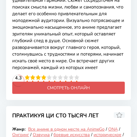
удивительной гармонии. Сюжет сосредоточен на
поисках смысла жизни, любви и самопознания, что
делает его особенно привлекательным для
молодежной аудитории. Визуально потрясающее и
эмоционально насыщенное, это аниме предлагает
зрителям уникальный опыт, который оставляет
глубокий след в душе. Основной сюжет
разворачивается вокруг главного героя, который,
столкнувшись с трудностями и потерями, начинает
искать своё место в мире. Он встречает других
персонажей, каждый из которых имеет
2
3
4
4.3
5
6
7
8
9
10
СМОТРЕТЬ ОНЛАЙН
ПРАКТИКУЯ ЦИ СТО ТЫСЯЧ ЛЕТ
7.41
Жанр:
Все аниме в одном месте на AnimeGo
/
ONA
/
Онгоинг
Онгоинг
/
Озвучка
/
боевые искусства
/
историческое
/