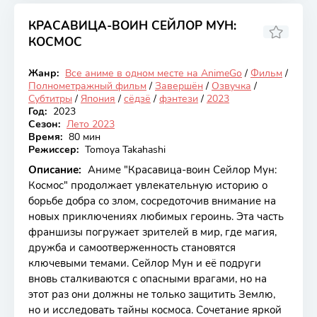
КРАСАВИЦА-ВОИН СЕЙЛОР МУН:
КОСМОС
7.82
Жанр:
Все аниме в одном месте на AnimeGo
/
Фильм
/
Закончен
Полнометражный фильм
/
Завершён
/
Озвучка
/
Субтитры
/
Япония
/
сёдзё
/
фэнтези
/
2023
Год:
2023
Сезон:
Лето 2023
Время:
80 мин
Режиссер:
Tomoya Takahashi
Описание:
Аниме "Красавица-воин Сейлор Мун:
Космос" продолжает увлекательную историю о
борьбе добра со злом, сосредоточив внимание на
новых приключениях любимых героинь. Эта часть
франшизы погружает зрителей в мир, где магия,
дружба и самоотверженность становятся
ключевыми темами. Сейлор Мун и её подруги
вновь сталкиваются с опасными врагами, но на
этот раз они должны не только защитить Землю,
но и исследовать тайны космоса. Сочетание яркой