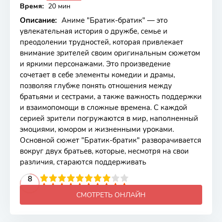
Время:
20 мин
Описание:
Аниме "Братик-братик" — это
увлекательная история о дружбе, семье и
преодолении трудностей, которая привлекает
внимание зрителей своим оригинальным сюжетом
и яркими персонажами. Это произведение
сочетает в себе элементы комедии и драмы,
позволяя глубже понять отношения между
братьями и сестрами, а также важность поддержки
и взаимопомощи в сложные времена. С каждой
серией зрители погружаются в мир, наполненный
эмоциями, юмором и жизненными уроками.
Основной сюжет "Братик-братик" разворачивается
вокруг двух братьев, которые, несмотря на свои
различия, стараются поддерживать
2
3
4
5
8
6
7
8
9
10
СМОТРЕТЬ ОНЛАЙН