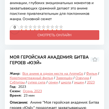
анимации, глубоких эмоциональных моментов и
захватывающих сражений делают это аниме
поистине привлекательным для поклонников
жанра. Основной сюжет
2
3
4
5
0
6
7
8
9
10
СМОТРЕТЬ ОНЛАЙН
МОЯ ГЕРОЙСКАЯ АКАДЕМИЯ: БИТВА
ГЕРОЕВ «ЮЭЙ»
6.74
Жанр:
Все аниме в одном месте на AnimeGo
/
Фильм
/
Закончен
Короткометражный фильм
/
Завершён
/
Озвучка
/
Субтитры
/
супер сила
/
сёнен
/
школа
/
экшен
/
2023
Год:
2023
Сезон:
Осень 2023
Время:
23 мин
Описание:
Аниме "Моя геройская академия: Битва
героев «Юэй»" продолжает захватывающую