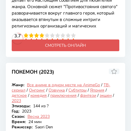
делает его настоящим событием для любителей
жанра. Основной сюжет "Противостояния святого"
разворачивается вокруг главного героя, который
оказывается втянутым в сложные интриги
религиозных организаций и магических
2
3
4
3.7
5
6
7
8
9
10
СМОТРЕТЬ ОНЛАЙН
ПОКЕМОН (2023)
7.41
Жанр:
Все аниме в одном месте на AnimeGo
/
ТВ-
Онгоинг
сериал
/
Онгоинг
/
Озвучка
/
Субтитры
/
Япония
/
детское
/
комедия
/
приключения
/
фэнтези
/
экшен
/
2023
Эпизоды:
144 из ?
Год:
2023
Сезон:
Весна 2023
Время:
24 мин
Режиссер:
Saori Den