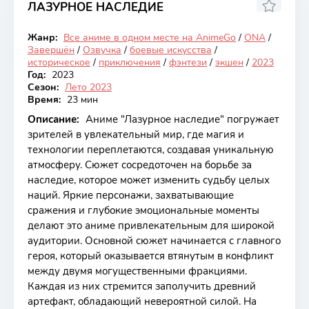
ЛАЗУРНОЕ НАСЛЕДИЕ
8.17
Жанр:
Все аниме в одном месте на AnimeGo
/
ONA
/
Закончен
Завершён
/
Озвучка
/
боевые искусства
/
историческое
/
приключения
/
фэнтези
/
экшен
/
2023
Год:
2023
Сезон:
Лето 2023
Время:
23 мин
Описание:
Аниме "Лазурное наследие" погружает
зрителей в увлекательный мир, где магия и
технологии переплетаются, создавая уникальную
атмосферу. Сюжет сосредоточен на борьбе за
наследие, которое может изменить судьбу целых
наций. Яркие персонажи, захватывающие
сражения и глубокие эмоциональные моменты
делают это аниме привлекательным для широкой
аудитории. Основной сюжет начинается с главного
героя, который оказывается втянутым в конфликт
между двумя могущественными фракциями.
Каждая из них стремится заполучить древний
артефакт, обладающий невероятной силой. На