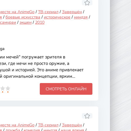
аш главный герой, обычный школьник,
 месте на AnimeGo
/
ТВ-сериал
/
Завершён
/
я
/
боевые искусства
/
историческое
/
ниндзя
/
самураи
/
экшен
/
2010
aga
и мечей" погружает зрителя в
и, где мечи не просто оружие, а
ушой и историей. Это аниме привлекает
й оригинальной концепции, ярким
ющим сражениям, сочетая элементы
СМОТРЕТЬ ОНЛАЙН
гии. Основная идея заключается в том, что
икальной историей, и их владельцы должны
 чтобы раскрыть свой потенциал и защитить
т "Историй мечей" разворачивается в мире,
ми свойствами и могут
 месте на AnimeGo
/
ТВ-сериал
/
Завершён
/
я
/
дружба
/
комедия
/
ниндзя
/
наше время
/