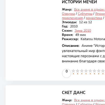
начинается с того, что н
ИСТОРИИ МЕЧЕЙ
Закончен
неожиданно получает
Жанр:
Все аниме в одном
Озвучка
/
Субтитры
/
Япони
приключения
/
романтика
/
Эпизоды:
12 из 12
Год:
2010
Сезон:
Зима 2010
Время:
49 мин
Режиссер:
Keitarou Moton
Описание:
Аниме "Истори
увлекательный мир фэнтез
настоящие персонажи с д
внимание благодаря свое
персонажам и захватыва
0
1
2
3
4
5
0
6
7
8
9
10
приключений, драмы и ма
каждый меч обладает ун
преодолевать трудности,
8.21
мир от темных сил. Сюже
где мечи наделены особы
СКЕТ ДАНС
Закончен
Жанр:
Все аниме в одном
Озвучка
/
Субтитры
/
Япони