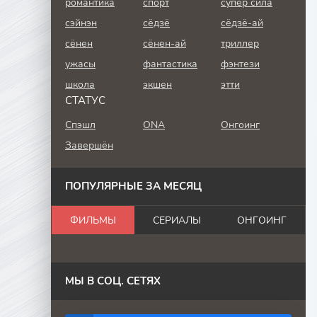
романтика
спорт
супер сила
сэйнэн
сёдзё
сёдзё-ай
сёнен
сёнен-ай
триллер
ужасы
фантастика
фэнтези
школа
экшен
этти
СТАТУС
Спэшл
ONA
Онгоинг
Завершён
ПОПУЛЯРНЫЕ ЗА МЕСЯЦ
ФИЛЬМЫ
СЕРИАЛЫ
ОНГОИНГ
МЫ В СОЦ. СЕТЯХ