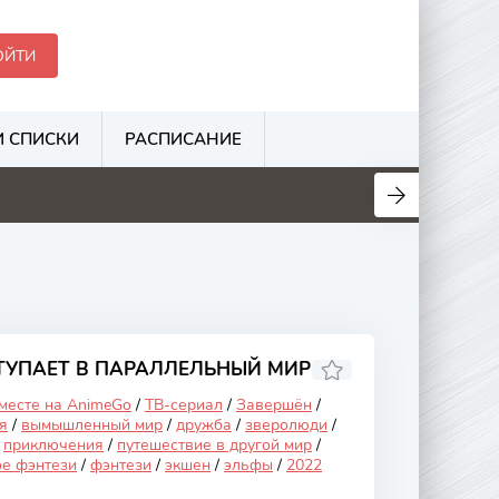
ОЙТИ
 СПИСКИ
РАСПИСАНИЕ
.1
6.3
3.1
3.5
ТУПАЕТ В ПАРАЛЛЕЛЬНЫЙ МИР
 месте на AnimeGo
/
ТВ-сериал
/
Завершён
/
я
/
вымышленный мир
/
дружба
/
зверолюди
/
/
приключения
/
путешествие в другой мир
/
ое фэнтези
/
фэнтези
/
экшен
/
эльфы
/
2022