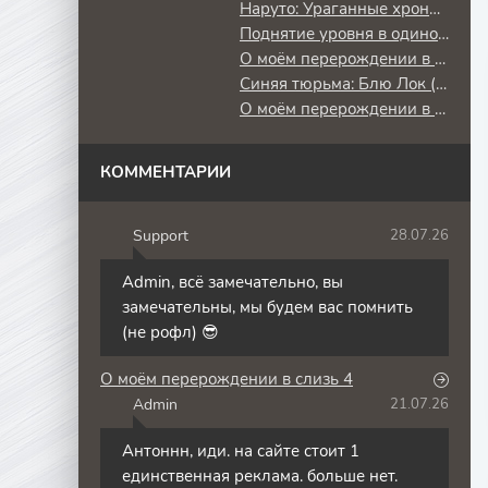
Наруто: Ураганные хроники
Поднятие уровня в одиночку: Повторное пробуждение
О моём перерождении в слизь
Синяя тюрьма: Блю Лок (2 сезон) против юношеской сборной Японии
О моём перерождении в слизь 3
КОММЕНТАРИИ
Support
28.07.26
S
Admin, всё замечательно, вы
замечательны, мы будем вас помнить
(не рофл) 😎
О моём перерождении в слизь 4
Admin
21.07.26
A
Антоннн, иди. на сайте стоит 1
единственная реклама. больше нет.