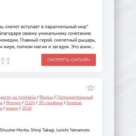
ь-скелет вступает в параллельный мир"
благодаря своему уникальному сочетанию
комедии. Главный герой, скелетный рыцарь,
м мире, полном магии и загадок. Это аниме
оим необычным сюжетом и харизматичными
СМОТРЕТЬ ОНЛАЙН
талкиваются с различными испытаниями на
ониманию своего места в новом мире.
ивается вокруг приключений скелета,
и навыками и опытом, начинает
й мир. Он сталкивается с
 месте на AnimeGo
/
Фильм
/
Полнометражный
а
/
Япония
/
США
/
3D-графика
/
боевые
и
/
экшен
/
2018
Shuuhei Morita, Shinji Takagi, Junichi Yamamoto