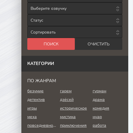
Выберите озвучку
Статус
Сортировать
КАТЕГОРИИ
ПО ЖАНРАМ
безумие
гарем
гурман
детектив
дзёсей
драма
игры
историческое
комедия
меха
мистика
нуар
повседневность
приключения
работа