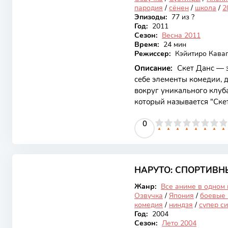
пародия
/
сёнен
/
школа
/
2
Эпизоды:
77 из ?
Год:
2011
Сезон:
Весна 2011
Время:
24 мин
Режиссер:
Кэйитиро Каваг
Описание:
Скет Данс — э
себе элементы комедии, 
вокруг уникального клуб
который называется "Ске
оптимистичный Юта, умна
0
1
2
3
4
5
0
6
7
8
9
10
загадочный и талантлив
своих одноклассников, с
не только развлекают, но
6.86
поддержке и преодолени
разворачивается в стенах
НАРУТО: СПОРТИВН
Закончен
Жанр:
Все аниме в одном
Озвучка
/
Япония
/
боевые 
комедия
/
ниндзя
/
супер с
Год:
2004
Сезон:
Лето 2004