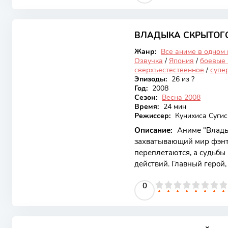
моментами, заставляющим
сюжет рассказывает о том
7.24
неудачи в художественно
путешествие, чтобы восст
ВЛАДЫКА СКРЫТОГ
Закончен
пути
Жанр:
Все аниме в одном
Озвучка
/
Япония
/
боевые 
сверхъестественное
/
супе
Эпизоды:
26 из ?
Год:
2008
Сезон:
Весна 2008
Время:
24 мин
Режиссер:
Кунихиса Суги
Описание:
Аниме "Влады
захватывающий мир фэнте
переплетаются, а судьбы
действий. Главный герой
оказывается втянутым в 
0
1
2
3
4
5
0
6
7
8
9
10
ставят под угрозу не толь
аниме привлекает внима
проработанными персона
8.29
заставляет зрителей пер