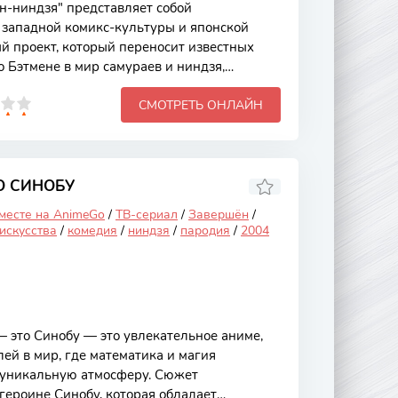
-ниндзя" представляет собой
 западной комикс-культуры и японской
й проект, который переносит известных
 Бэтмене в мир самураев и ниндзя,
 атмосферу, полную экшена и
СМОТРЕТЬ ОНЛАЙН
 События разворачиваются в Японии эпохи
го заклятые враги сталкиваются в битвах,
ства и самопожертвования. Это аниме
только яркой анимацией, но и глубокими
ба со злом, внутренние конфликты и поиски
О СИНОБУ
 месте на AnimeGo
/
ТВ-сериал
/
Завершён
/
искусства
/
комедия
/
ниндзя
/
пародия
/
2004
это Синобу — это увлекательное аниме,
ей в мир, где математика и магия
 уникальную атмосферу. Сюжет
героине Синобу, которая обладает