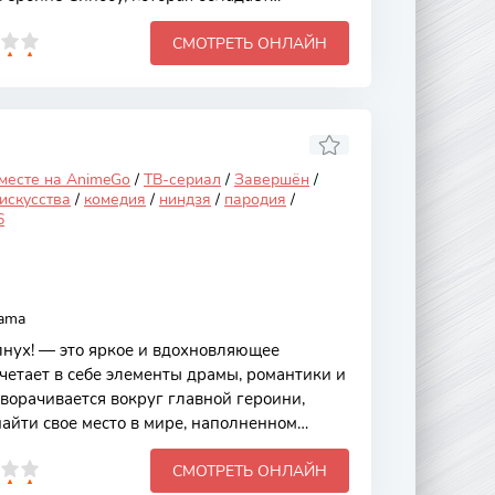
ожные математические задачи с помощью
СМОТРЕТЬ ОНЛАЙН
кает внимание не только яркими
ающими визуальными эффектами, но и
где математика становится ключом к
ению трудностей. Основной сюжет
инобу, которая, будучи одаренной
с множеством
 месте на AnimeGo
/
ТВ-сериал
/
Завершён
/
искусства
/
комедия
/
ниндзя
/
пародия
/
6
yama
нух! — это яркое и вдохновляющее
четает в себе элементы драмы, романтики и
ворачивается вокруг главной героини,
найти свое место в мире, наполненном
овами. Это аниме привлекает зрителей
СМОТРЕТЬ ОНЛАЙН
сивой анимацией и трогательными