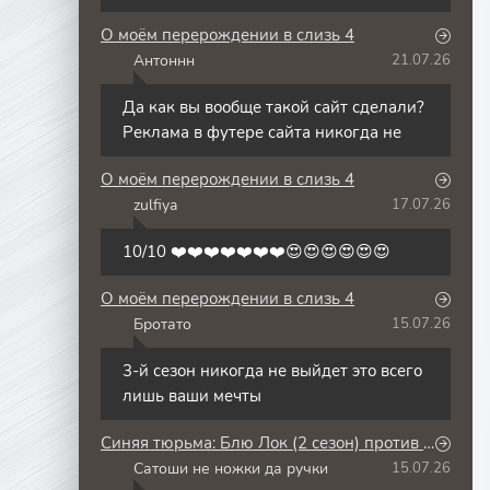
О моём перерождении в слизь 4
Антоннн
21.07.26
А
Да как вы вообще такой сайт сделали?
Реклама в футере сайта никогда не
О моём перерождении в слизь 4
zulfiya
17.07.26
Z
10/10 ❤️❤️❤️❤️❤️❤️❤️😍😍😍😍😍😍
О моём перерождении в слизь 4
Бротато
15.07.26
Б
3-й сезон никогда не выйдет это всего
лишь ваши мечты
Синяя тюрьма: Блю Лок (2 сезон) против юношеской сборной Японии
Сатоши не ножки да ручки
15.07.26
С