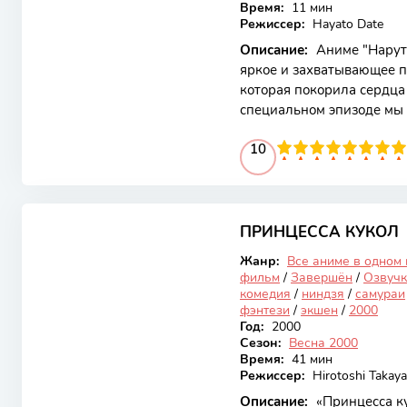
Время:
11 мин
Режиссер:
Hayato Date
Описание:
Аниме "Наруто
яркое и захватывающее п
которая покорила сердца
специальном эпизоде мы
которые участвуют в зах
100
1
2
3
4
10
5
6
7
8
9
10
не только свои боевые на
преданность. Спортивный
соревнованием, а настоя
6.49
важна не только физичес
Основной сюжет аниме р
ПРИНЦЕССА КУКОЛ
Закончен
Жанр:
Все аниме в одном
фильм
/
Завершён
/
Озвучк
комедия
/
ниндзя
/
самураи
фэнтези
/
экшен
/
2000
Год:
2000
Сезон:
Весна 2000
Время:
41 мин
Режиссер:
Hirotoshi Takaya
Описание:
«Принцесса ку