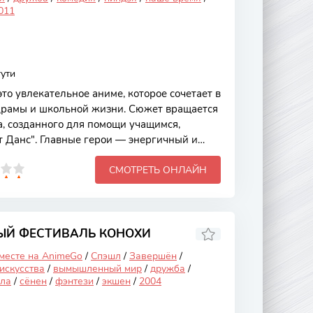
011
ути
то увлекательное аниме, которое сочетает в
драмы и школьной жизни. Сюжет вращается
а, созданного для помощи учащимся,
т Данс". Главные герои — энергичный и
я и рассудительная Мицуки, а также
СМОТРЕТЬ ОНЛАЙН
ый Дайсукэ. Вместе они решают проблемы
талкиваясь с различными вызовами, которые
 и заставляют задуматься о дружбе,
и трудностей. Основной сюжет аниме
 старшей школы, где Скет
ЫЙ ФЕСТИВАЛЬ КОНОХИ
 месте на AnimeGo
/
Спэшл
/
Завершён
/
искусства
/
вымышленный мир
/
дружба
/
ила
/
сёнен
/
фэнтези
/
экшен
/
2004