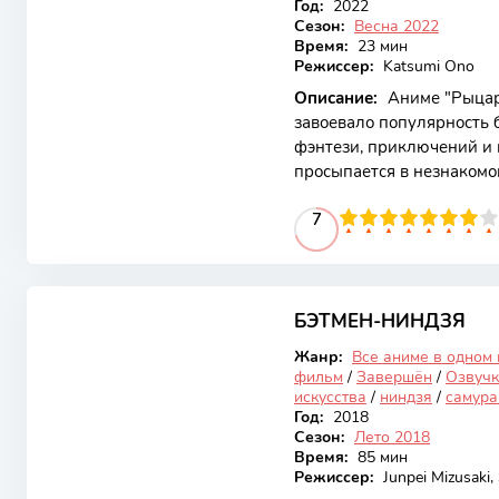
Год:
2022
Сезон:
Весна 2022
Время:
23 мин
Режиссер:
Katsumi Ono
Описание:
Аниме "Рыцар
завоевало популярность 
фэнтези, приключений и 
просыпается в незнакомо
привлекает зрителей св
70
1
2
3
4
5
7
6
7
8
9
10
персонажами, которые с
пути к самопознанию и п
Основной сюжет разворач
6.1
который, обладая мощным
исследовать параллельны
БЭТМЕН-НИНДЗЯ
Закончен
Жанр:
Все аниме в одном
фильм
/
Завершён
/
Озвучк
искусства
/
ниндзя
/
самура
Год:
2018
Сезон:
Лето 2018
Время:
85 мин
Режиссер:
Junpei Mizusaki, 