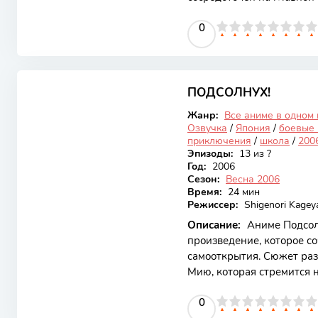
способностью решать сл
0
1
2
3
4
5
0
6
7
8
9
10
магии. Это аниме привле
персонажами и захватыв
интересной концепцией, 
6.3
разгадке тайн и преодол
разворачивается вокруг С
ПОДСОЛНУХ!
Закончен
ученицей, сталкивается 
Жанр:
Все аниме в одном
Озвучка
/
Япония
/
боевые 
приключения
/
школа
/
200
Эпизоды:
13 из ?
Год:
2006
Сезон:
Весна 2006
Время:
24 мин
Режиссер:
Shigenori Kage
Описание:
Аниме Подсол
произведение, которое со
самооткрытия. Сюжет раз
Мию, которая стремится 
неопределенностью и выз
0
1
2
3
4
5
0
6
7
8
9
10
своей искренностью, кра