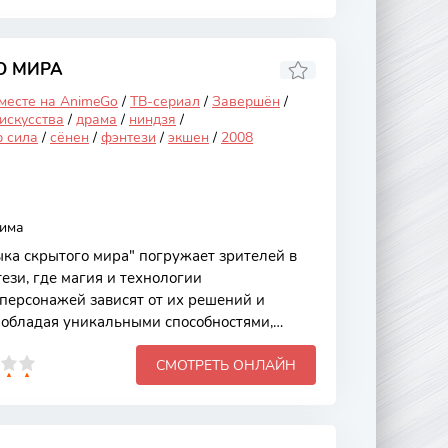
и задуматься о жизни и мечтах. Основной
, как Мия, потерявшая веру в себя после
м конкурсе, решает отправиться в
ановить свою творческую искру. На своем
О МИРА
 месте на AnimeGo
/
ТВ-сериал
/
Завершён
/
искусства
/
драма
/
ниндзя
/
р сила
/
сёнен
/
фэнтези
/
экшен
/
2008
сима
ка скрытого мира" погружает зрителей в
зи, где магия и технологии
 персонажей зависят от их решений и
, обладая уникальными способностями,
сложные интриги и конфликты, которые
СМОТРЕТЬ ОНЛАЙН
ко его жизнь, но и судьбу целого мира. Это
ние насыщенной графикой,
жами и увлекательным сюжетом, который
еживать каждое мгновение. Сюжет