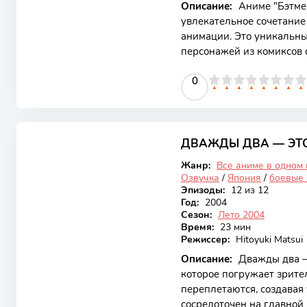
Описание:
Аниме "Бэтмен
увлекательное сочетание
анимации. Это уникальны
персонажей из комиксов о
создавая захватывающую
0
1
2
3
4
5
0
6
7
8
9
10
драматических моментов.
самураев, где Бэтмен и е
полных чести, предатель
6.87
привлекает внимание не 
темами, такими как борь
ДВАЖДЫ ДВА — ЭТ
Закончен
Жанр:
Все аниме в одном
Озвучка
/
Япония
/
боевые 
Эпизоды:
12 из 12
Год:
2004
Сезон:
Лето 2004
Время:
23 мин
Режиссер:
Hitoyuki Matsui
Описание:
Дважды два — 
которое погружает зрител
переплетаются, создавая
сосредоточен на главной 