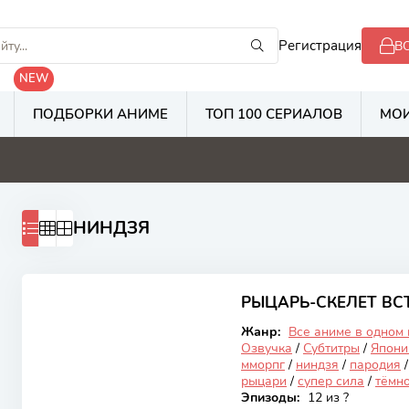
Регистрация
В
NEW
ПОДБОРКИ АНИМЕ
ТОП 100 СЕРИАЛОВ
МОИ
8
5.3
2.8
2
НИНДЗЯ
7.14
РЫЦАРЬ-СКЕЛЕТ ВС
Закончен
Жанр:
Все аниме в одном
Озвучка
/
Субтитры
/
Япони
мморпг
/
ниндзя
/
пародия
рыцари
/
супер сила
/
тёмн
Эпизоды:
12 из ?