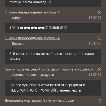
футере сайта никогда не
О моём перерождении в слизь 4
zulfiya
17.07.26
Z
10/10 ❤️❤️❤️❤️❤️❤️❤️😍😍😍😍😍😍
О моём перерождении в слизь 4
Бротато
15.07.26
Б
3-й сезон никогда не выйдет это всего лишь ваши
мечты
Синяя тюрьма: Блю Лок (2 сезон) против юношеской сборной Японии
Сатоши не ножки да ручки
15.07.26
С
Какого хуя, сюжет отличается от игры(игр) в
НЕВЕРОЯТНО ОГРОМНОЙ степени, часть
Вечеринка мертвецов: Замученные души