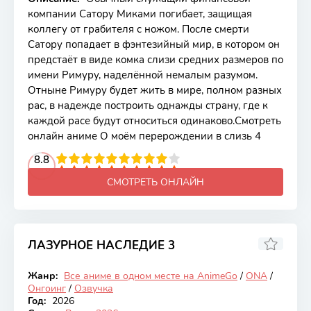
компании Сатору Миками погибает, защищая
коллегу от грабителя с ножом. После смерти
Сатору попадает в фэнтезийный мир, в котором он
предстаёт в виде комка слизи средних размеров по
имени Римуру, наделённой немалым разумом.
Отныне Римуру будет жить в мире, полном разных
рас, в надежде построить однажды страну, где к
каждой расе будут относиться одинаково.Смотреть
онлайн аниме О моём перерождении в слизь 4
2
3
4
8.8
5
6
7
8
9
10
СМОТРЕТЬ ОНЛАЙН
ЛАЗУРНОЕ НАСЛЕДИЕ 3
7.57
Жанр:
Все аниме в одном месте на AnimeGo
/
ONA
/
Онгоинг
Онгоинг
/
Озвучка
Год:
2026