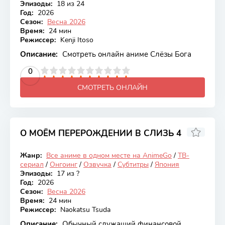
Эпизоды:
18 из 24
Год:
2026
Сезон:
Весна 2026
Время:
24 мин
Режиссер:
Kenji Itoso
Описание:
Смотреть онлайн аниме Слёзы Бога
2
3
4
5
0
6
7
8
9
10
СМОТРЕТЬ ОНЛАЙН
О МОЁМ ПЕРЕРОЖДЕНИИ В СЛИЗЬ 4
8.14
Жанр:
Все аниме в одном месте на AnimeGo
/
ТВ-
Онгоинг
сериал
/
Онгоинг
/
Озвучка
/
Субтитры
/
Япония
Эпизоды:
17 из ?
Год:
2026
Сезон:
Весна 2026
Время:
24 мин
Режиссер:
Naokatsu Tsuda
Описание:
Обычный служащий финансовой