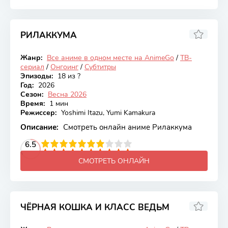
РИЛАККУМА
6.46
Жанр:
Все аниме в одном месте на AnimeGo
/
ТВ-
Онгоинг
сериал
/
Онгоинг
/
Субтитры
Эпизоды:
18 из ?
Год:
2026
Сезон:
Весна 2026
Время:
1 мин
Режиссер:
Yoshimi Itazu, Yumi Kamakura
Описание:
Смотреть онлайн аниме Рилаккума
2
3
4
6.5
5
6
7
8
9
10
СМОТРЕТЬ ОНЛАЙН
ЧЁРНАЯ КОШКА И КЛАСС ВЕДЬМ
6.47