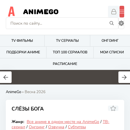
ANIMEGO
TV ФИЛЬМЫ
TV СЕРИАЛЫ
ОНГОИНГ
ПОДБОРКИ АНИМЕ
ТОП 100 СЕРИАЛОВ
МОИ СПИСКИ
РАСПИСАНИЕ
1.7
4.2
2.7
AnimeGo
» Весна 2026
СЛЁЗЫ БОГА
5.83
Жанр:
Все аниме в одном месте на AnimeGo
/
ТВ-
Онгоинг
сериал
/
Онгоинг
/
Озвучка
/
Субтитры