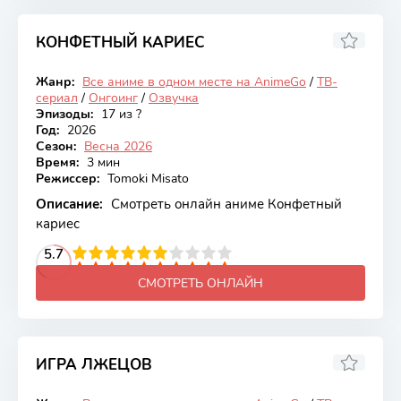
КОНФЕТНЫЙ КАРИЕС
6.47
Жанр:
Все аниме в одном месте на AnimeGo
/
ТВ-
Онгоинг
сериал
/
Онгоинг
/
Озвучка
Эпизоды:
17 из ?
Год:
2026
Сезон:
Весна 2026
Время:
3 мин
Режиссер:
Tomoki Misato
Описание:
Смотреть онлайн аниме Конфетный
кариес
2
3
4
5.7
5
6
7
8
9
10
СМОТРЕТЬ ОНЛАЙН
ИГРА ЛЖЕЦОВ
6.38