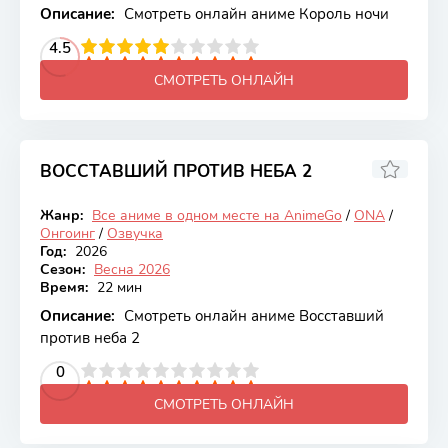
Описание:
Смотреть онлайн аниме Король ночи
2
3
4
4.5
5
6
7
8
9
10
СМОТРЕТЬ ОНЛАЙН
ВОССТАВШИЙ ПРОТИВ НЕБА 2
7.13
Жанр:
Все аниме в одном месте на AnimeGo
/
ONA
/
Онгоинг
Онгоинг
/
Озвучка
Год:
2026
Сезон:
Весна 2026
Время:
22 мин
Описание:
Смотреть онлайн аниме Восставший
против неба 2
2
3
4
5
0
6
7
8
9
10
СМОТРЕТЬ ОНЛАЙН