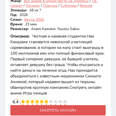
Жанр:
Все аниме в одном месте на AnimeGo
/
ТВ-
Онгоинг
сериал
/
Онгоинг
/
Озвучка
/
Субтитры
/
Япония
Эпизоды:
18 из ?
Год:
2026
Сезон:
Весна 2026
Время:
23 мин
Режиссер:
Asami Kawano, Yuuzou Satou
Описание:
Честная и наивная студентка Нао
Кандзаки становится невольной участницей
соревнования, в котором на кону стоит выигрыш в
100 миллионов иен или полный финансовый крах.
Первый соперник девушки, её бывший учитель,
оставляет девушку без гроша. Чтобы отыграться и
найти деньги на лечение отца, Нао приходится
объединиться с известным мошенником Синъити
Акиямой, который недавно вышел из тюрьмы,
обанкротив крупную компанию.Смотреть онлайн
аниме Игра лжецов
2
3
4
6.4
5
6
7
8
9
10
СМОТРЕТЬ ОНЛАЙН