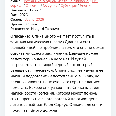
Жанр:
Все аниме в одном месте на AnimeGo
/
ТВ-
Онгоинг
сериал
/
Онгоинг
/
Озвучка
/
Субтитры
/
Япония
Эпизоды:
17 из ?
Год:
2026
Сезон:
Весна 2026
Время:
23 мин
Режиссер:
Naoyuki Tatsuwa
Описание:
Спика Вирго мечтает поступить в
элитную магическую школу «Диана» и стать
волшебницей, но проблема в том, что она не может
освоить ни одного заклинания. Девушке нужен
репетитор, но денег на него нет. И тут ей
встречается говорящий чёрный кот, который
раньше был человеком. Спика умоляет научить её
магии и подготовить к поступлению в школу, но
вредный хвостатый не очень-то горит желанием
помогать. Вскоре они узнают, что Спика владеет
магией восстановления, которая может помочь
снять проклятье с кота, который на самом деле —
легендарный маг Клод Сириус. Однако для снятия
проклятья Вирго должна