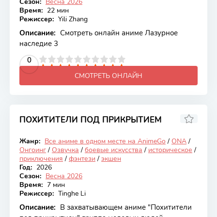
Сезон:
Весна 2026
Время:
22 мин
Режиссер:
Yili Zhang
Описание:
Смотреть онлайн аниме Лазурное
наследие 3
2
3
4
5
0
6
7
8
9
10
СМОТРЕТЬ ОНЛАЙН
ПОХИТИТЕЛИ ПОД ПРИКРЫТИЕМ
6.61
Жанр:
Все аниме в одном месте на AnimeGo
/
ONA
/
Онгоинг
Онгоинг
/
Озвучка
/
боевые искусства
/
историческое
/
приключения
/
фэнтези
/
экшен
Год:
2026
Сезон:
Весна 2026
Время:
7 мин
Режиссер:
Tinghe Li
Описание:
В захватывающем аниме "Похитители