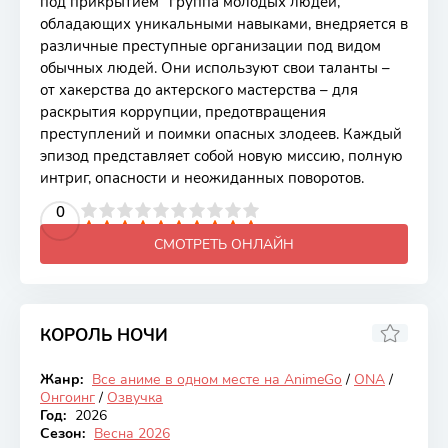
под прикрытием" группа молодых людей,
обладающих уникальными навыками, внедряется в
различные преступные организации под видом
обычных людей. Они используют свои таланты –
от хакерства до актерского мастерства – для
раскрытия коррупции, предотвращения
преступлений и поимки опасных злодеев. Каждый
эпизод представляет собой новую миссию, полную
интриг, опасности и неожиданных поворотов.
2
3
4
5
0
6
7
8
9
10
СМОТРЕТЬ ОНЛАЙН
КОРОЛЬ НОЧИ
7.1
Жанр:
Все аниме в одном месте на AnimeGo
/
ONA
/
Онгоинг
Онгоинг
/
Озвучка
Год:
2026
Сезон:
Весна 2026