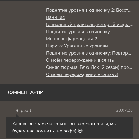
Поднятие уровня в одиночку 2: Восстаньте из тени
Ван-Пис
Гениальный целитель, который исцелял в одно мгновение, но был изгнан как бесполезный, теперь наслаждается жизнью в качестве тёмного целителя
Поднятие уровня в одиночку
Монолог фармацевта 2
Наруто: Ураганные хроники
Поднятие уровня в одиночку: Повторное пробуждение
О моём перерождении в слизь
Синяя тюрьма: Блю Лок (2 сезон) против юношеской сборной Японии
О моём перерождении в слизь 3
КОММЕНТАРИИ
Support
28.07.26
S
Admin, всё замечательно, вы замечательны, мы
будем вас помнить (не рофл) 😎