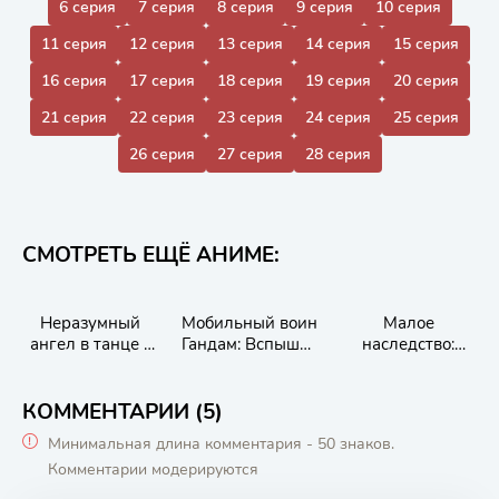
6 серия
7 серия
8 серия
9 серия
10 серия
11 серия
12 серия
13 серия
14 серия
15 серия
16 серия
17 серия
18 серия
19 серия
20 серия
21 серия
22 серия
23 серия
24 серия
25 серия
26 серия
27 серия
28 серия
СМОТРЕТЬ ЕЩЁ АНИМЕ:
Неразумный
Мобильный воин
Малое
ангел в танце с
Гандам: Вспышка
наследство:
демоном
Хэтэуэй
Путешествие в
мир магии и
дружбы
КОММЕНТАРИИ (5)
Минимальная длина комментария - 50 знаков.
Комментарии модерируются