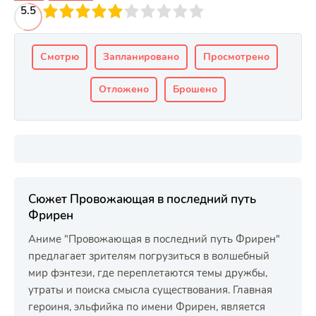
3
5.5
4
5
6
7
8
9
10
Смотрю
Запланировано
Просмотрено
Отложено
Брошено
Сюжет Провожающая в последний путь
Фрирен
Аниме "Провожающая в последний путь Фрирен"
предлагает зрителям погрузиться в волшебный
мир фэнтези, где переплетаются темы дружбы,
утраты и поиска смысла существования. Главная
героиня, эльфийка по имени Фрирен, является