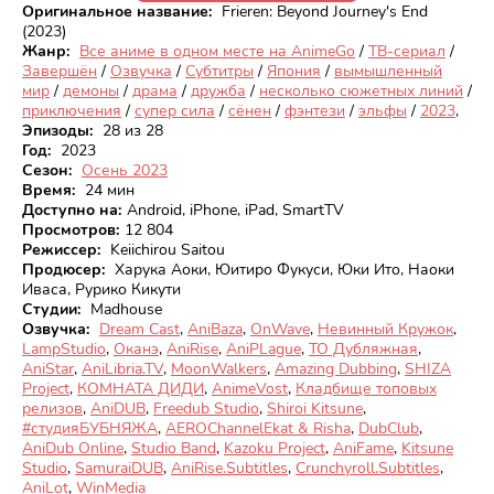
Оригинальное название:
Frieren: Beyond Journey's End
(2023)
Жанр:
Все аниме в одном месте на AnimeGo
/
ТВ-сериал
/
Завершён
/
Озвучка
/
Субтитры
/
Япония
/
вымышленный
мир
/
демоны
/
драма
/
дружба
/
несколько сюжетных линий
/
приключения
/
супер сила
/
сёнен
/
фэнтези
/
эльфы
/
2023
,
Эпизоды:
28 из 28
Год:
2023
Сезон:
Осень 2023
Время:
24 мин
Доступно на
:
Android, iPhone, iPad, SmartTV
Просмотров
:
12 804
Режиссер:
Keiichirou Saitou
Продюсер:
Харука Аоки, Юитиро Фукуси, Юки Ито, Наоки
Иваса, Рурико Кикути
Студии:
Madhouse
Озвучка:
Dream Cast
,
AniBaza
,
OnWave
,
Невинный Кружок
,
LampStudio
,
Оканэ
,
AniRise
,
AniPLague
,
ТО Дубляжная
,
AniStar
,
AniLibria.TV
,
MoonWalkers
,
Amazing Dubbing
,
SHIZA
Project
,
КОМНАТА ДИДИ
,
AnimeVost
,
Кладбище топовых
релизов
,
AniDUB
,
Freedub Studio
,
Shiroi Kitsune
,
#студияБУБНЯЖА
,
AEROChannelEkat & Risha
,
DubClub
,
AniDub Online
,
Studio Band
,
Kazoku Project
,
AniFame
,
Kitsune
Studio
,
SamuraiDUB
,
AniRise.Subtitles
,
Crunchyroll.Subtitles
,
AniLot
,
WinMedia