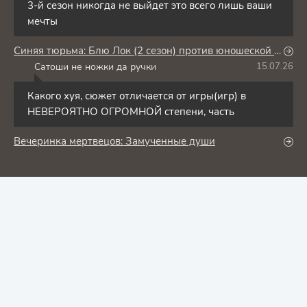
3-й сезон никогда не выйдет это всего лишь ваши
мечты
Синяя тюрьма: Блю Лок (2 сезон) против юношеской сборной Японии
Сатоши не ножки да ручки
15.07.26
С
Какого хуя, сюжет отличается от игры(игр) в
НЕВЕРОЯТНО ОГРОМНОЙ степени, часть
Вечеринка мертвецов: Замученные души