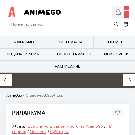
ANIMEGO
TV ФИЛЬМЫ
TV СЕРИАЛЫ
ОНГОИНГ
ПОДБОРКИ АНИМЕ
ТОП 100 СЕРИАЛОВ
МОИ СПИСКИ
РАСПИСАНИЕ
1.7
4.2
2.7
AnimeGo
» Crunchyroll.Subtitles
РИЛАККУМА
6.47
Жанр:
Все аниме в одном месте на AnimeGo
/
ТВ-
Онгоинг
сериал
/
Онгоинг
/
Субтитры