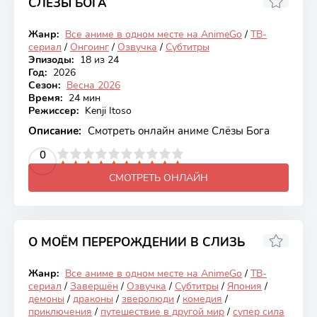
СЛЁЗЫ БОГА
5.83
Жанр:
Все аниме в одном месте на AnimeGo
/
ТВ-
Онгоинг
сериал
/
Онгоинг
/
Озвучка
/
Субтитры
Эпизоды:
18 из 24
Год:
2026
Сезон:
Весна 2026
Время:
24 мин
Режиссер:
Kenji Itoso
Описание:
Смотреть онлайн аниме Слёзы Бога
2
3
4
5
0
6
7
8
9
10
СМОТРЕТЬ ОНЛАЙН
О МОЁМ ПЕРЕРОЖДЕНИИ В СЛИЗЬ
8.13
Жанр:
Все аниме в одном месте на AnimeGo
/
ТВ-
Закончен
сериал
/
Завершён
/
Озвучка
/
Субтитры
/
Япония
/
демоны
/
драконы
/
зверолюди
/
комедия
/
приключения
/
путешествие в другой мир
/
супер сила