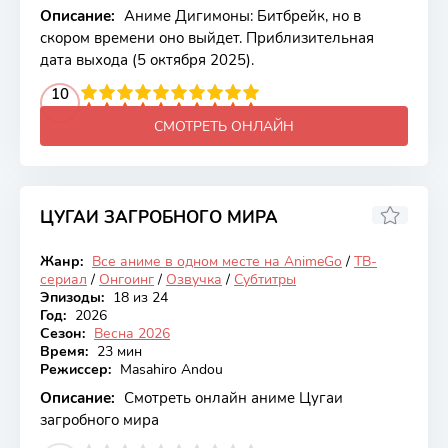
Описание:
Аниме Дигимоны: Битбрейк, но в
скором времени оно выйдет. Приблизительная
дата выхода (5 октября 2025).
2
3
4
10
5
6
7
8
9
10
СМОТРЕТЬ ОНЛАЙН
ЦУГАИ ЗАГРОБНОГО МИРА
7.85
Жанр:
Все аниме в одном месте на AnimeGo
/
ТВ-
Онгоинг
сериал
/
Онгоинг
/
Озвучка
/
Субтитры
Эпизоды:
18 из 24
Год:
2026
Сезон:
Весна 2026
Время:
23 мин
Режиссер:
Masahiro Andou
Описание:
Смотреть онлайн аниме Цугаи
загробного мира