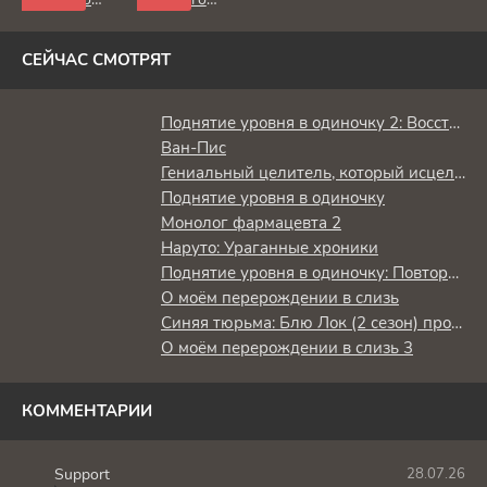
червя
червя:
Приёмная
дочь лорда
СЕЙЧАС СМОТРЯТ
Поднятие уровня в одиночку 2: Восстаньте из тени
Ван-Пис
Гениальный целитель, который исцелял в одно мгновение, но был изгнан как бесполезный, теперь наслаждается жизнью в качестве тёмного целителя
Поднятие уровня в одиночку
Монолог фармацевта 2
Наруто: Ураганные хроники
Поднятие уровня в одиночку: Повторное пробуждение
О моём перерождении в слизь
Синяя тюрьма: Блю Лок (2 сезон) против юношеской сборной Японии
О моём перерождении в слизь 3
КОММЕНТАРИИ
Support
28.07.26
S