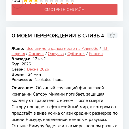
2
3
4
3.1
5
6
7
8
9
10
СМОТРЕТЬ ОНЛАЙН
О МОЁМ ПЕРЕРОЖДЕНИИ В СЛИЗЬ 4
8.14
Жанр:
Все аниме в одном месте на AnimeGo
/
ТВ-
Онгоинг
сериал
/
Онгоинг
/
Озвучка
/
Субтитры
/
Япония
Эпизоды:
17 из ?
Год:
2026
Сезон:
Весна 2026
Время:
24 мин
Режиссер:
Naokatsu Tsuda
Описание:
Обычный служащий финансовой
компании Сатору Миками погибает, защищая
коллегу от грабителя с ножом. После смерти
Сатору попадает в фэнтезийный мир, в котором он
предстаёт в виде комка слизи средних размеров по
имени Римуру, наделённой немалым разумом.
Отныне Римуру будет жить в мире, полном разных