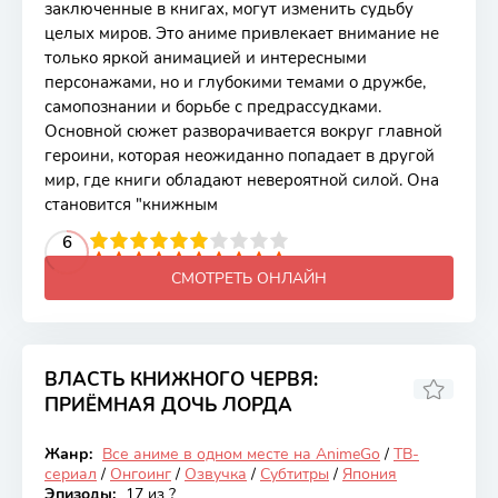
заключенные в книгах, могут изменить судьбу
целых миров. Это аниме привлекает внимание не
только яркой анимацией и интересными
персонажами, но и глубокими темами о дружбе,
самопознании и борьбе с предрассудками.
Основной сюжет разворачивается вокруг главной
героини, которая неожиданно попадает в другой
мир, где книги обладают невероятной силой. Она
становится "книжным
2
3
4
5
6
6
7
8
9
10
СМОТРЕТЬ ОНЛАЙН
ВЛАСТЬ КНИЖНОГО ЧЕРВЯ:
ПРИЁМНАЯ ДОЧЬ ЛОРДА
7.79
Жанр:
Все аниме в одном месте на AnimeGo
/
ТВ-
Онгоинг
сериал
/
Онгоинг
/
Озвучка
/
Субтитры
/
Япония
Эпизоды:
17 из ?