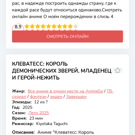
рас, в надежде построить однажды страну, где к
каждой расе будут относиться одинаково.Смотреть
онлайн аниме О моём перерождении в слизь 4
2
3
4
8.9
5
6
7
8
9
10
СМОТРЕТЬ ОНЛАЙН
КЛЕВАТЕСС: КОРОЛЬ
ДЕМОНИЧЕСКИХ ЗВЕРЕЙ, МЛАДЕНЕЦ
И ГЕРОЙ-НЕЖИТЬ
7.79
Жанр:
Все аниме в одном месте на AnimeGo
/
ТВ-
Закончен
сериал
/
фэнтези
/
экшен
/
Завершён
Эпизоды:
12 из ?
Год:
2025
Сезон:
Лето 2025
Время:
23 мин
Режиссер:
Kiyotaka Taguchi
Описание:
Аниме "Клеватесс: Король