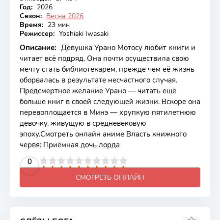
Год:
2026
Сезон:
Весна 2026
Время:
23 мин
Режиссер:
Yoshiaki Iwasaki
Описание:
Девушка Урано Мотосу любит книги и
читает всё подряд. Она почти осуществила свою
мечту стать библиотекарем, прежде чем её жизнь
оборвалась в результате несчастного случая.
Предсмертное желание Урано — читать ещё
больше книг в своей следующей жизни. Вскоре она
перевоплощается в Минэ — хрупкую пятилетнюю
девочку, живущую в средневековую
эпоху.Смотреть онлайн аниме Власть книжного
червя: Приёмная дочь лорда
2
3
4
5
0
6
7
8
9
10
СМОТРЕТЬ ОНЛАЙН