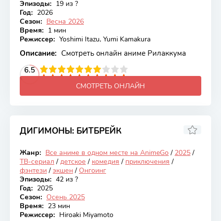
Эпизоды:
19 из ?
Год:
2026
Сезон:
Весна 2026
Время:
1 мин
Режиссер:
Yoshimi Itazu, Yumi Kamakura
Описание:
Смотреть онлайн аниме Рилаккума
2
3
4
6.5
5
6
7
8
9
10
СМОТРЕТЬ ОНЛАЙН
ДИГИМОНЫ: БИТБРЕЙК
7.13
Жанр:
Все аниме в одном месте на AnimeGo
/
2025
/
Онгоинг
ТВ-сериал
/
детское
/
комедия
/
приключения
/
фэнтези
/
экшен
/
Онгоинг
Эпизоды:
42 из ?
Год:
2025
Сезон:
Осень 2025
Время:
23 мин
Режиссер:
Hiroaki Miyamoto