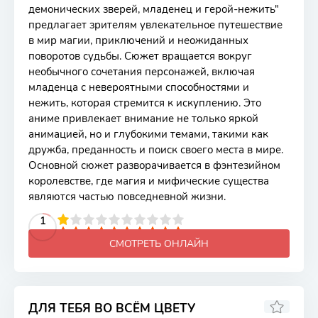
демонических зверей, младенец и герой-нежить"
предлагает зрителям увлекательное путешествие
в мир магии, приключений и неожиданных
поворотов судьбы. Сюжет вращается вокруг
необычного сочетания персонажей, включая
младенца с невероятными способностями и
нежить, которая стремится к искуплению. Это
аниме привлекает внимание не только яркой
анимацией, но и глубокими темами, такими как
дружба, преданность и поиск своего места в мире.
Основной сюжет разворачивается в фэнтезийном
королевстве, где магия и мифические существа
являются частью повседневной жизни.
2
3
4
5
1
6
7
8
9
10
СМОТРЕТЬ ОНЛАЙН
ДЛЯ ТЕБЯ ВО ВСЁМ ЦВЕТУ
6.97