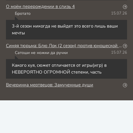
О моём перерождении в слизь 4
Бротато
15.07.26
Б
3-й сезон никогда не выйдет это всего лишь ваши
мечты
Синяя тюрьма: Блю Лок (2 сезон) против юношеской сборной Японии
Сатоши не ножки да ручки
15.07.26
С
Какого хуя, сюжет отличается от игры(игр) в
НЕВЕРОЯТНО ОГРОМНОЙ степени, часть
Вечеринка мертвецов: Замученные души