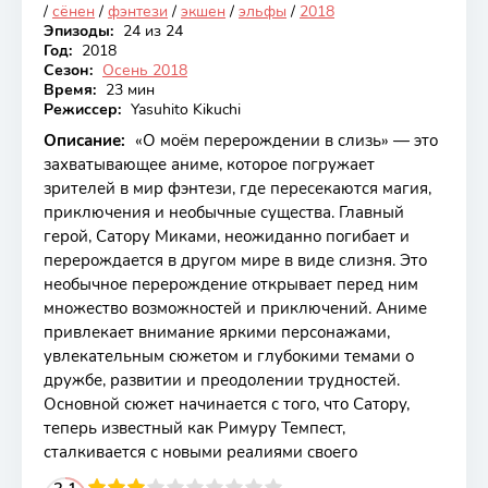
/
сёнен
/
фэнтези
/
экшен
/
эльфы
/
2018
Эпизоды:
24 из 24
Год:
2018
Сезон:
Осень 2018
Время:
23 мин
Режиссер:
Yasuhito Kikuchi
Описание:
«О моём перерождении в слизь» — это
захватывающее аниме, которое погружает
зрителей в мир фэнтези, где пересекаются магия,
приключения и необычные существа. Главный
герой, Сатору Миками, неожиданно погибает и
перерождается в другом мире в виде слизня. Это
необычное перерождение открывает перед ним
множество возможностей и приключений. Аниме
привлекает внимание яркими персонажами,
увлекательным сюжетом и глубокими темами о
дружбе, развитии и преодолении трудностей.
Основной сюжет начинается с того, что Сатору,
теперь известный как Римуру Темпест,
сталкивается с новыми реалиями своего