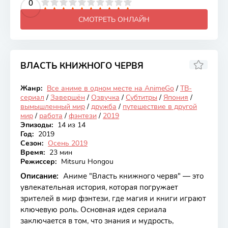
2
3
4
5
0
6
7
8
9
10
СМОТРЕТЬ ОНЛАЙН
ВЛАСТЬ КНИЖНОГО ЧЕРВЯ
7.97
Жанр:
Все аниме в одном месте на AnimeGo
/
ТВ-
Закончен
сериал
/
Завершён
/
Озвучка
/
Субтитры
/
Япония
/
вымышленный мир
/
дружба
/
путешествие в другой
мир
/
работа
/
фэнтези
/
2019
Эпизоды:
14 из 14
Год:
2019
Сезон:
Осень 2019
Время:
23 мин
Режиссер:
Mitsuru Hongou
Описание:
Аниме "Власть книжного червя" — это
увлекательная история, которая погружает
зрителей в мир фэнтези, где магия и книги играют
ключевую роль. Основная идея сериала
заключается в том, что знания и мудрость,