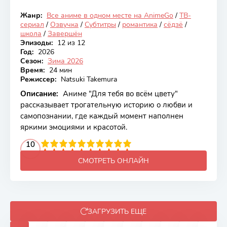
Жанр:
Все аниме в одном месте на AnimeGo
/
ТВ-
Закончен
сериал
/
Озвучка
/
Субтитры
/
романтика
/
сёдзё
/
школа
/
Завершён
Эпизоды:
12 из 12
Год:
2026
Сезон:
Зима 2026
Время:
24 мин
Режиссер:
Natsuki Takemura
Описание:
Аниме "Для тебя во всём цвету"
рассказывает трогательную историю о любви и
самопознании, где каждый момент наполнен
яркими эмоциями и красотой.
2
3
4
10
5
6
7
8
9
10
СМОТРЕТЬ ОНЛАЙН
ЗАГРУЗИТЬ ЕЩЕ