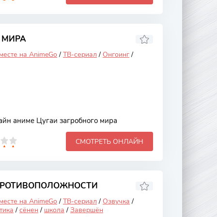
 МИРА
 месте на AnimeGo
/
ТВ-сериал
/
Онгоинг
/
айн аниме Цугаи загробного мира
СМОТРЕТЬ ОНЛАЙН
 ПРОТИВОПОЛОЖНОСТИ
 месте на AnimeGo
/
ТВ-сериал
/
Озвучка
/
тика
/
сёнен
/
школа
/
Завершён