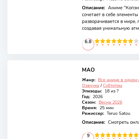
Описание:
Аниме "Копэн"
сочетает в себе элемент
разворачивается в мире, 
создавая уникальную ат
Главные герои, каждый с
70
1
2
3
4
6.8
5
6
7
8
9
10
личными историями, ста
которые испытывают их н
настоящих ценностях и д
6.97
с того, что главный геро
что его родное королевст
МАО
Онгоинг
Жанр:
Все аниме в одном
Озвучка
/
Субтитры
Эпизоды:
18 из ?
Год:
2026
Сезон:
Весна 2026
Время:
25 мин
Режиссер:
Teruo Satou
Описание:
Смотреть онл
90
1
2
3
4
5
9
6
7
8
9
10