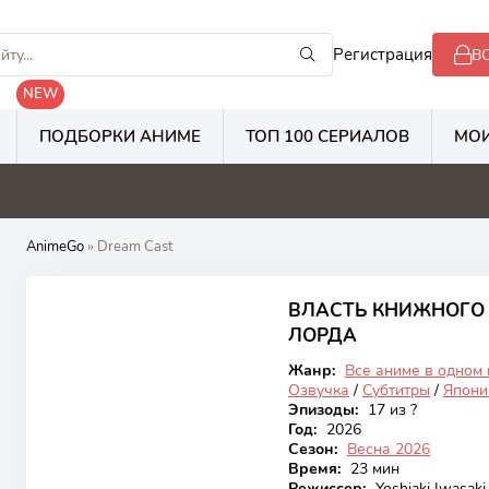
Регистрация
В
NEW
ПОДБОРКИ АНИМЕ
ТОП 100 СЕРИАЛОВ
МОИ
8
5.3
2.8
2
AnimeGo
» Dream Cast
7.79
ВЛАСТЬ КНИЖНОГО 
Онгоинг
ЛОРДА
Жанр:
Все аниме в одном
Озвучка
/
Субтитры
/
Япони
Эпизоды:
17 из ?
Год:
2026
Сезон:
Весна 2026
Время:
23 мин
Режиссер:
Yoshiaki Iwasaki