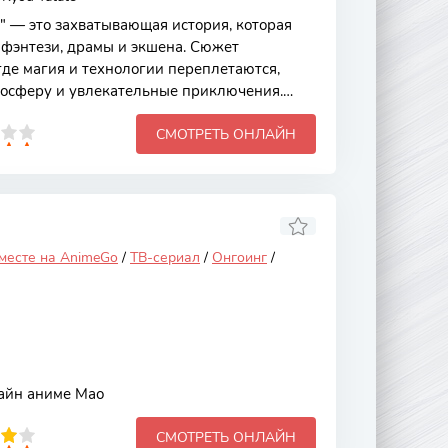
 — это захватывающая история, которая
ы фэнтези, драмы и экшена. Сюжет
где магия и технологии переплетаются,
мосферу и увлекательные приключения.
о своими уникальными способностями и
СМОТРЕТЬ ОНЛАЙН
лкиваются с различными испытаниями,
а прочность и заставляют задуматься о
ружбе. Основной сюжет "Копэн" начинается
й, юный маг по имени Акира, обнаруживает,
во находится на
 месте на AnimeGo
/
ТВ-сериал
/
Онгоинг
/
айн аниме Мао
СМОТРЕТЬ ОНЛАЙН