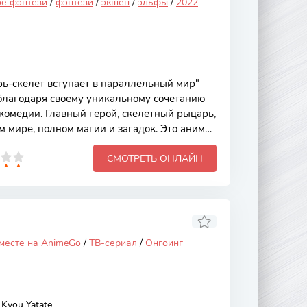
ое фэнтези
/
фэнтези
/
экшен
/
эльфы
/
2022
ь-скелет вступает в параллельный мир"
благодаря своему уникальному сочетанию
комедии. Главный герой, скелетный рыцарь,
м мире, полном магии и загадок. Это аниме
оим необычным сюжетом и харизматичными
СМОТРЕТЬ ОНЛАЙН
талкиваются с различными испытаниями на
ониманию своего места в новом мире.
ивается вокруг приключений скелета,
и навыками и опытом, начинает
й мир. Он сталкивается с
 месте на AnimeGo
/
ТВ-сериал
/
Онгоинг
Kyou Yatate