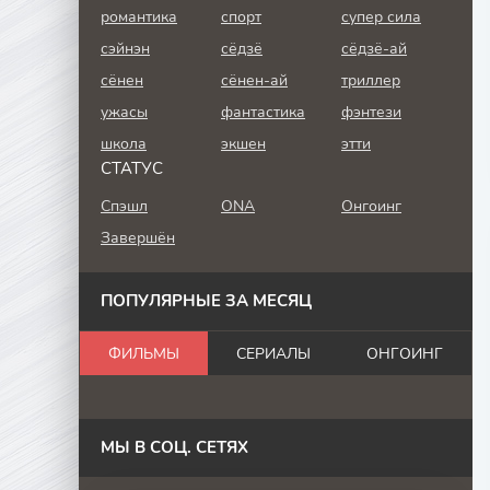
романтика
спорт
супер сила
сэйнэн
сёдзё
сёдзё-ай
сёнен
сёнен-ай
триллер
ужасы
фантастика
фэнтези
школа
экшен
этти
СТАТУС
Спэшл
ONA
Онгоинг
Завершён
ПОПУЛЯРНЫЕ ЗА МЕСЯЦ
ФИЛЬМЫ
СЕРИАЛЫ
ОНГОИНГ
МЫ В СОЦ. СЕТЯХ