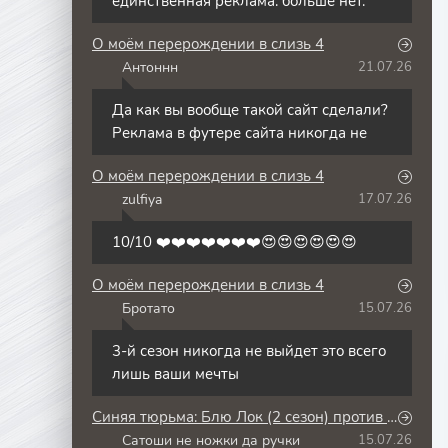
единственная реклама. больше нет.
О моём перерождении в слизь 4
Антоннн
21.07.26
А
Да как вы вообще такой сайт сделали?
Реклама в футере сайта никогда не
О моём перерождении в слизь 4
zulfiya
17.07.26
Z
10/10 ❤️❤️❤️❤️❤️❤️❤️😍😍😍😍😍😍
О моём перерождении в слизь 4
Бротато
15.07.26
Б
3-й сезон никогда не выйдет это всего
лишь ваши мечты
Синяя тюрьма: Блю Лок (2 сезон) против юношеской сборной Японии
Сатоши не ножки да ручки
15.07.26