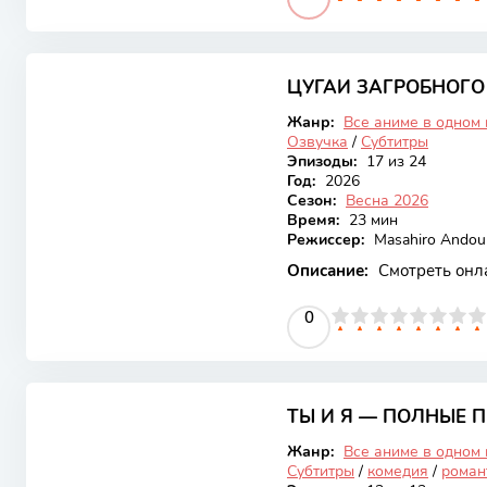
7.85
ЦУГАИ ЗАГРОБНОГО
Онгоинг
Жанр:
Все аниме в одном
Озвучка
/
Субтитры
Эпизоды:
17 из 24
Год:
2026
Сезон:
Весна 2026
Время:
23 мин
Режиссер:
Masahiro Andou
Описание:
Смотреть онл
0
1
2
3
4
5
0
6
7
8
9
10
8.28
ТЫ И Я — ПОЛНЫЕ
Закончен
Жанр:
Все аниме в одном
Субтитры
/
комедия
/
роман