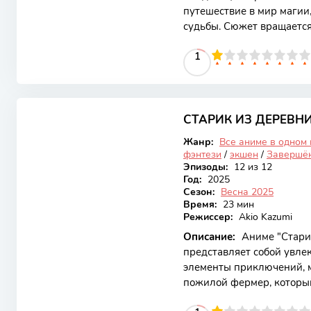
путешествие в мир маги
судьбы. Сюжет вращается
включая младенца с неве
10
1
2
3
4
5
1
6
7
8
9
10
стремится к искуплению.
яркой анимацией, но и г
преданность и поиск сво
6.99
разворачивается в фэнтез
мифические существа явл
СТАРИК ИЗ ДЕРЕВН
Закончен
Жанр:
Все аниме в одном
фэнтези
/
экшен
/
Завершё
Эпизоды:
12 из 12
Год:
2025
Сезон:
Весна 2025
Время:
23 мин
Режиссер:
Akio Kazumi
Описание:
Аниме "Старик
представляет собой увлек
элементы приключений, м
пожилой фермер, которы
эпических событий, когда