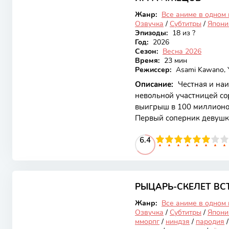
Онгоинг
свои цели:
Жанр:
Все аниме в одном
Озвучка
/
Субтитры
/
Япони
Эпизоды:
18 из ?
Год:
2026
Сезон:
Весна 2026
Время:
23 мин
Режиссер:
Asami Kawano, 
Описание:
Честная и наи
невольной участницей сор
выигрыш в 100 миллионо
Первый соперник девушки
без гроша. Чтобы отыграт
60
1
2
3
4
6.4
5
6
7
8
9
10
приходится объединитьс
Акиямой, который недав
компанию.Смотреть онла
7.14
РЫЦАРЬ-СКЕЛЕТ ВС
Закончен
Жанр:
Все аниме в одном
Озвучка
/
Субтитры
/
Япони
мморпг
/
ниндзя
/
пародия