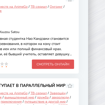
 месте на AnimeGo
/
ТВ-сериал
/
Онгоинг
/
я
Yuuzou Satou
вная студентка Нао Кандзаки становится
евнования, в котором на кону стоит
в иен или полный финансовый крах.
, её бывший учитель, оставляет девушку
ься и найти деньги на лечение отца, Нао
СМОТРЕТЬ ОНЛАЙН
я с известным мошенником Синъити
но вышел из тюрьмы, обанкротив крупную
йн аниме Игра лжецов
ТУПАЕТ В ПАРАЛЛЕЛЬНЫЙ МИР
 месте на AnimeGo
/
ТВ-сериал
/
Завершён
/
я
/
вымышленный мир
/
дружба
/
зверолюди
/
/
приключения
/
путешествие в другой мир
/