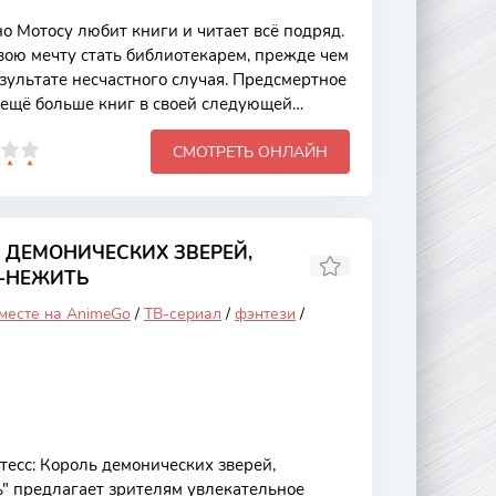
 Мотосу любит книги и читает всё подряд.
вою мечту стать библиотекарем, прежде чем
зультате несчастного случая. Предсмертное
ещё больше книг в своей следующей
воплощается в Минэ — хрупкую пятилетнюю
СМОТРЕТЬ ОНЛАЙН
невековую эпоху.Смотреть онлайн аниме
Приёмная дочь лорда
Ь ДЕМОНИЧЕСКИХ ЗВЕРЕЙ,
-НЕЖИТЬ
 месте на AnimeGo
/
ТВ-сериал
/
фэнтези
/
есс: Король демонических зверей,
" предлагает зрителям увлекательное