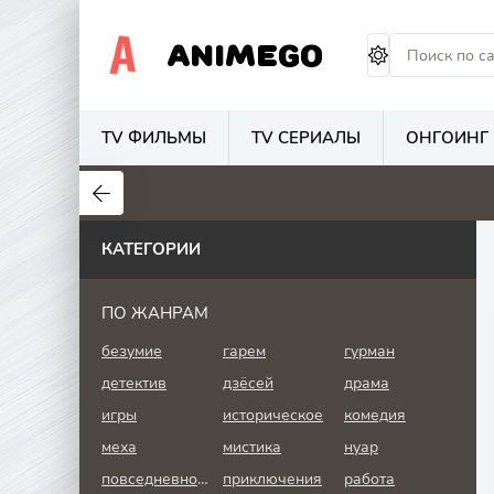
ANIMEGO
TV ФИЛЬМЫ
TV СЕРИАЛЫ
ОНГОИНГ
1.7
4.2
2.7
КАТЕГОРИИ
ПО ЖАНРАМ
безумие
гарем
гурман
детектив
дзёсей
драма
игры
историческое
комедия
меха
мистика
нуар
повседневность
приключения
работа