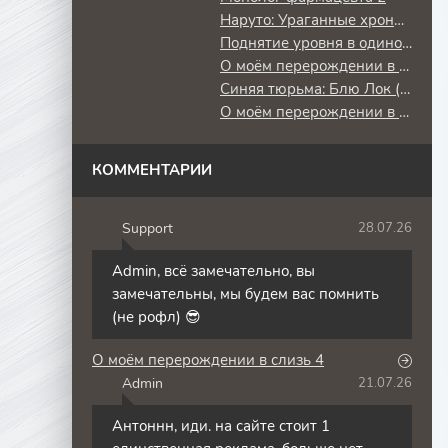
Наруто: Ураганные хроники
Поднятие уровня в одиночку: Повторное пробуждение
О моём перерождении в слизь
Синяя тюрьма: Блю Лок (2 сезон) против юношеской сборной Японии
О моём перерождении в слизь 3
КОММЕНТАРИИ
Support
28.07.26
S
Admin, всё замечательно, вы
замечательны, мы будем вас помнить
(не рофл) 😎
О моём перерождении в слизь 4
Admin
21.07.26
A
Антоннн, иди. на сайте стоит 1