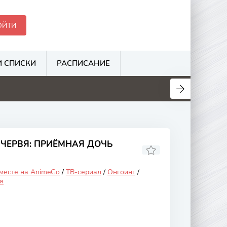
ОЙТИ
 СПИСКИ
РАСПИСАНИЕ
.1
6.3
3.1
3.5
ЧЕРВЯ: ПРИЁМНАЯ ДОЧЬ
 месте на AnimeGo
/
ТВ-сериал
/
Онгоинг
/
я