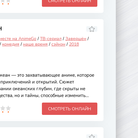
СМОТРЕТЬ ОНЛАЙН
ет внимание зрителей не только яркими
ающим сюжетом, но и глубокими темами,
ство и преодоление собственных слабостей.
ой жизни главного героя, который
своей земле и семье.
Н
 месте на AnimeGo
/
ТВ-сериал
/
Завершён
/
/
комедия
/
наше время
/
сэйнэн
/
2018
кеан — это захватывающее аниме, которое
р приключений и открытий. Сюжет
вании океанских глубин, где скрыты не
ества, но и тайны, способные изменить
Привлекательные аспекты аниме
СМОТРЕТЬ ОНЛАЙН
мации, проработанных персонажах и
дтексте, который заставляет задуматься о
Основной сюжет разворачивается вокруг
телей, которые решают отправиться в
неизведанным водам. Каждый из них имеет