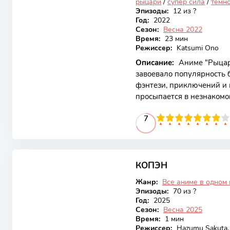
рыцари
/
супер сила
/
тёмн
Эпизоды:
12 из ?
Год:
2022
Сезон:
Весна 2022
Время:
23 мин
Режиссер:
Katsumi Ono
Описание:
Аниме "Рыцар
завоевало популярность 
фэнтези, приключений и 
просыпается в незнакомо
привлекает зрителей св
70
1
2
3
4
5
7
6
7
8
9
10
персонажами, которые с
пути к самопознанию и п
Основной сюжет разворач
7.57
который, обладая мощным
исследовать параллельны
КОПЭН
Онгоинг
Жанр:
Все аниме в одном
Эпизоды:
70 из ?
Год:
2025
Сезон:
Весна 2025
Время:
1 мин
Режиссер:
Hazumu Sakuta, 