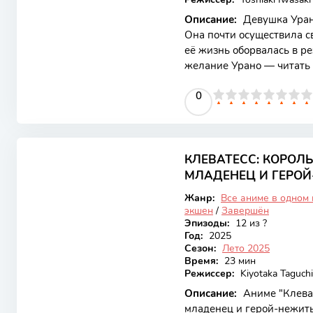
Описание:
Девушка Урано
Она почти осуществила с
её жизнь оборвалась в ре
желание Урано — читать 
жизни. Вскоре она пере
0
1
2
3
4
5
0
6
7
8
9
10
девочку, живущую в сред
Власть книжного червя: 
7.79
КЛЕВАТЕСС: КОРОЛ
Закончен
МЛАДЕНЕЦ И ГЕРОЙ
Жанр:
Все аниме в одном
экшен
/
Завершён
Эпизоды:
12 из ?
Год:
2025
Сезон:
Лето 2025
Время:
23 мин
Режиссер:
Kiyotaka Taguchi
Описание:
Аниме "Клеват
младенец и герой-нежить