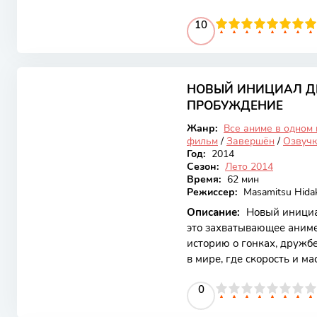
как противоположности м
100
1
2
3
4
10
5
6
7
8
9
10
невероятную химию. С я
сюжетом и прекрасной ан
сердца зрителей.
7.81
НОВЫЙ ИНИЦИАЛ ДИ
Закончен
ПРОБУЖДЕНИЕ
Жанр:
Все аниме в одном
фильм
/
Завершён
/
Озвучк
Год:
2014
Сезон:
Лето 2014
Время:
62 мин
Режиссер:
Masamitsu Hida
Описание:
Новый инициа
это захватывающее аним
историю о гонках, дружб
в мире, где скорость и м
судьбы гонщиков, но и и
0
1
2
3
4
5
0
6
7
8
9
10
зрителей не только дина
персонажами, каждый из 