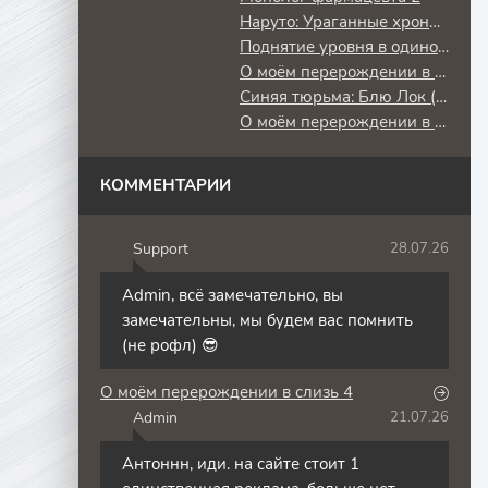
Наруто: Ураганные хроники
Поднятие уровня в одиночку: Повторное пробуждение
О моём перерождении в слизь
Синяя тюрьма: Блю Лок (2 сезон) против юношеской сборной Японии
О моём перерождении в слизь 3
КОММЕНТАРИИ
Support
28.07.26
S
Admin, всё замечательно, вы
замечательны, мы будем вас помнить
(не рофл) 😎
О моём перерождении в слизь 4
Admin
21.07.26
A
Антоннн, иди. на сайте стоит 1