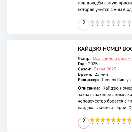
под дождём самую краси
которая учится с ним в о
зонт, Аманэ спешно уходи
0
1
2
3
4
5
0
6
7
8
9
10
Чувствуя свою вину, Махи
однокласснике.Смотреть 
6.77
КАЙДЗЮ НОМЕР ВО
Закончен
Жанр:
Все аниме в одном
Год:
2025
Сезон:
Весна 2025
Время:
23 мин
Режиссер:
Tomomi Kamiya, 
Описание:
Кайдзю номер
захватывающее аниме, ко
человечество борется с г
кайдзю. Главный герой, Х
человека, который мечтае
90
1
2
3
4
5
9
6
7
8
9
10
этими ужасными существ
меняется, когда он неож