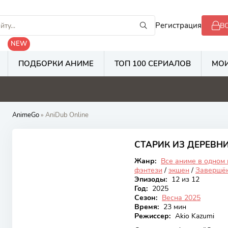
Регистрация
В
NEW
ПОДБОРКИ АНИМЕ
ТОП 100 СЕРИАЛОВ
МОИ
8
5.3
2.8
2
AnimeGo
» AniDub Online
6.99
СТАРИК ИЗ ДЕРЕВН
Закончен
Жанр:
Все аниме в одном
фэнтези
/
экшен
/
Завершё
Эпизоды:
12 из 12
Год:
2025
Сезон:
Весна 2025
Время:
23 мин
Режиссер:
Akio Kazumi