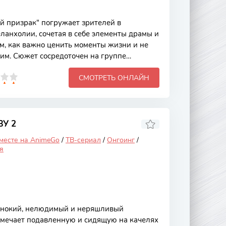
 призрак" погружает зрителей в
ланхолии, сочетая в себе элементы драмы и
ом, как важно ценить моменты жизни и не
гим. Сюжет сосредоточен на группе
лкиваются с призраками своего прошлого и
СМОТРЕТЬ ОНЛАЙН
ь в мире, полном неопределенности и
уальный стиль и завораживающая музыка
 не только интересным, но и эмоционально
 Основной сюжет разворачивается вокруг
после
У 2
 месте на AnimeGo
/
ТВ-сериал
/
Онгоинг
/
я
нокий, нелюдимый и неряшливый
амечает подавленную и сидящую на качелях