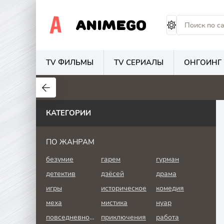
ANIMEGO
TV ФИЛЬМЫ
TV СЕРИАЛЫ
ОНГОИНГ
1.7
4.2
2.7
КАТЕГОРИИ
ПО ЖАНРАМ
безумие
гарем
гурман
детектив
дзёсей
драма
игры
историческое
комедия
меха
мистика
нуар
повседневность
приключения
работа