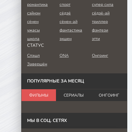
романтика
спорт
супер сила
сэйнэн
сёдзё
сёдзё-ай
сёнен
сёнен-ай
триллер
ужасы
фантастика
фэнтези
школа
экшен
этти
СТАТУС
Спэшл
ONA
Онгоинг
Завершён
ПОПУЛЯРНЫЕ ЗА МЕСЯЦ
ФИЛЬМЫ
СЕРИАЛЫ
ОНГОИНГ
МЫ В СОЦ. СЕТЯХ