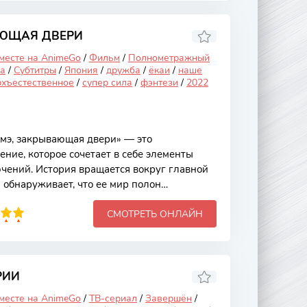
ет начинается с возвращения главного
я восстановить свою репутацию после
кивается с новыми соперниками, которые
АЮЩАЯ ДВЕРИ
 месте на AnimeGo
/
Фильм
/
Полнометражный
а
/
Субтитры
/
Япония
/
дружба
/
ёкаи
/
наше
рхъестественное
/
супер сила
/
фэнтези
/
2022
мэ, закрывающая двери» — это
ние, которое сочетает в себе элементы
чений. История вращается вокруг главной
 обнаруживает, что ее мир полон
особных открывать путь в другие
СМОТРЕТЬ ОНЛАЙН
я не только привлекает внимание зрителей,
ся о том, как наши выборы и действия могут
. Сюжет начинается с того, что Судзумэ,
айно находит одну из этих загадочных
нии. Открыв ее, она оказывается втянута в
РИИ
 месте на AnimeGo
/
ТВ-сериал
/
Завершён
/