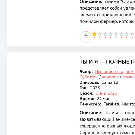
Описание:
Аниме "Старик
представляет собой увлек
элементы приключений, м
пожилой фермер, которы
эпических событий, когда
10
1
2
3
4
5
1
6
7
8
9
10
сил. Это аниме привлека
персонажами и захватыв
такими как дружба, муже
8.28
Сюжет начинается с мирн
проводит дни, заботясь о 
ТЫ И Я — ПОЛНЫЕ
Закончен
Жанр:
Все аниме в одном
Субтитры
/
комедия
/
роман
Эпизоды:
12 из 12
Год:
2026
Сезон:
Зима 2026
Время:
24 мин
Режиссер:
Takakazu Nagat
Описание:
Ты и я — пол
захватывающий аниме-се
совершенно разных люде
Сериал исследует темы д