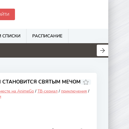
ОЙТИ
 СПИСКИ
РАСПИСАНИЕ
.1
6.3
3.1
3.5
И СТАНОВИТСЯ СВЯТЫМ МЕЧОМ
 месте на AnimeGo
/
ТВ-сериал
/
приключения
/
н