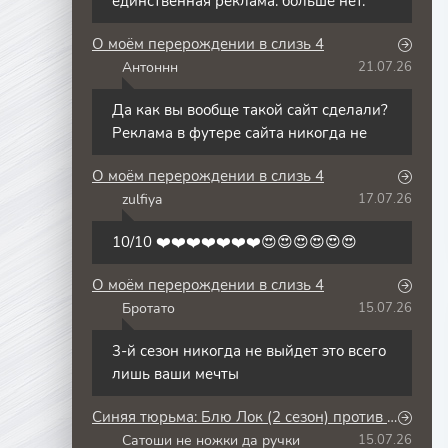
единственная реклама. больше нет.
О моём перерождении в слизь 4
Антоннн
21.07.26
А
Да как вы вообще такой сайт сделали?
Реклама в футере сайта никогда не
О моём перерождении в слизь 4
zulfiya
17.07.26
Z
10/10 ❤️❤️❤️❤️❤️❤️❤️😍😍😍😍😍😍
О моём перерождении в слизь 4
Бротато
15.07.26
Б
3-й сезон никогда не выйдет это всего
лишь ваши мечты
Синяя тюрьма: Блю Лок (2 сезон) против юношеской сборной Японии
Сатоши не ножки да ручки
15.07.26