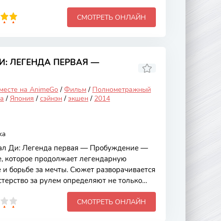
огут дополнять друг друга и создавать
СМОТРЕТЬ ОНЛАЙН
ркими персонажами, увлекательным
имацией, этот аниме обязательно покорит
: ЛЕГЕНДА ПЕРВАЯ —
 месте на AnimeGo
/
Фильм
/
Полнометражный
а
/
Япония
/
сэйнэн
/
экшен
/
2014
ka
л Ди: Легенда первая — Пробуждение —
е, которое продолжает легендарную
е и борьбе за мечты. Сюжет разворачивается
астерство за рулем определяют не только
х личные отношения. Это аниме привлекает
СМОТРЕТЬ ОНЛАЙН
мичными гонками, но и глубокими
которых имеет свои цели и внутренние