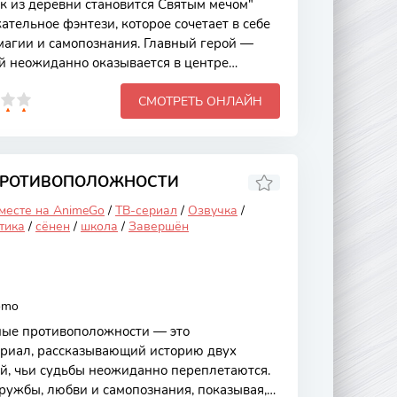
 из деревни становится Святым мечом"
ательное фэнтези, которое сочетает в себе
агии и самопознания. Главный герой —
й неожиданно оказывается в центре
 его деревня сталкивается с угрозой темных
СМОТРЕТЬ ОНЛАЙН
ет внимание зрителей не только яркими
ающим сюжетом, но и глубокими темами,
ство и преодоление собственных слабостей.
ой жизни главного героя, который
своей земле и семье.
 ПРОТИВОПОЛОЖНОСТИ
 месте на AnimeGo
/
ТВ-сериал
/
Озвучка
/
тика
/
сёнен
/
школа
/
Завершён
omo
ные противоположности — это
риал, рассказывающий историю двух
й, чьи судьбы неожиданно переплетаются.
ружбы, любви и самопознания, показывая,