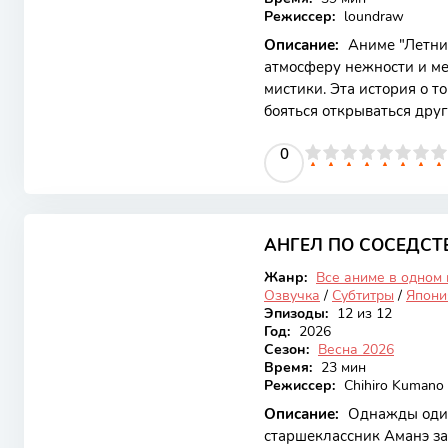
Режиссер:
loundraw
Описание:
Аниме "Летний
атмосферу нежности и ме
мистики. Эта история о т
бояться открываться дру
подростков, которые ста
0
1
2
3
4
5
0
6
7
8
9
10
пытаются найти свой пут
страха. Уникальный виз
делают "Летний призрак"
7.05
глубоким произведением.
главного героя, который 
АНГЕЛ ПО СОСЕДСТВ
Онгоинг
Жанр:
Все аниме в одном
Озвучка
/
Субтитры
/
Япони
Эпизоды:
12 из 12
Год:
2026
Сезон:
Весна 2026
Время:
23 мин
Режиссер:
Chihiro Kumano
Описание:
Однажды оди
старшеклассник Аманэ з