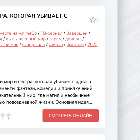
е сочетание экшена, драмы и элементов
собенно привлекательным для широкой
тся с того, что Хосина работает в службе
РА, КОТОРАЯ УБИВАЕТ С
 месте на AnimeGo
/
ТВ-сериал
/
Завершён
/
я
/
вымышленный мир
/
гарем
/
демоны
/
ругой мир
/
супер сила
/
сэйнэн
/
фэнтези
/
2023
 мир и сестра, которая убивает с одного
лементы фэнтези, комедии и приключений,
екательный мир, где магия и необычные
тью повседневной жизни. Основная идея
лавного героя, который оказывается в
СМОТРЕТЬ ОНЛАЙН
лненном опасностями и загадками.
ы сериала заключаются в харизматичных
диалогах и неожиданном развитии событий,
м как для поклонников жанра, так и для