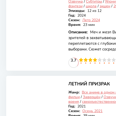
Озвучка
/
Субтитры
/
Япони
фэнтези
/
школа
/
экшен
/
2
Эпизоды:
12 из 12
Год:
2024
Сезон:
Лето 2024
Время:
23 мин
Описание:
Меч и жезл Ви
зрителей в захватывающи
переплетаются с глубок
выборами. Сюжет сосредо
дружбы, предательства и
40
1
2
3
4
3.7
5
6
7
8
9
10
анимации и запоминающи
привлекательным для ши
разворачивается вокруг 
7.91
неожиданно оказывается
фракциями, стремящимис
ЛЕТНИЙ ПРИЗРАК
Закончен
артефактами. Эти артефа
Жанр:
Все аниме в одном
фильм
/
Завершён
/
Озвучк
время
/
сверхъестественно
Год:
2021
Сезон:
Осень 2021
Время:
39 мин