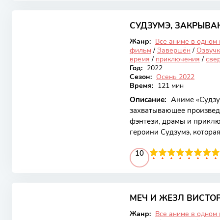
конфликты. Основной сюж
8.26
героя, который стремитс
прошлых неудач. Он стал
СУДЗУМЭ, ЗАКРЫВ
Закончен
не
Жанр:
Все аниме в одном
фильм
/
Завершён
/
Озвучк
время
/
приключения
/
све
Год:
2022
Сезон:
Осень 2022
Время:
121 мин
Описание:
Аниме «Судзу
захватывающее произведе
фэнтези, драмы и приклю
героини Судзумэ, которая
таинственных дверей, сп
100
1
2
3
4
10
5
6
7
8
9
10
измерения. Эта концепци
но и заставляет задумать
влиять на окружающий мир
7.85
обычная школьница, случ
дверей в заброшенном зда
МЕЧ И ЖЕЗЛ ВИСТО
Закончен
Жанр:
Все аниме в одном