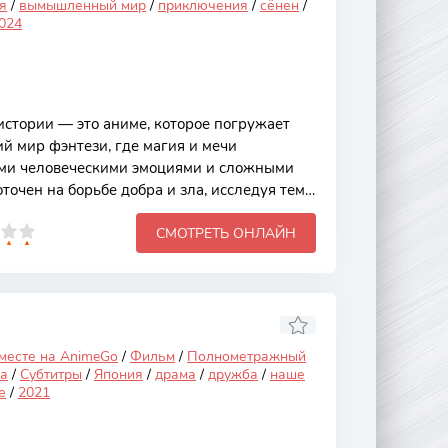
я
/
вымышленный мир
/
приключения
/
сёнен
/
024
стории — это аниме, которое погружает
й мир фэнтези, где магия и мечи
ими человеческими эмоциями и сложными
точен на борьбе добра и зла, исследуя темы
 самопознания. Уникальный стиль
СМОТРЕТЬ ОНЛАЙН
еся персонажи делают это произведение
рокой аудитории. Основной сюжет
главного героя — юного воина, который
 втянут в конфликт между различными
я завладеть могущественными
кты,
 месте на AnimeGo
/
Фильм
/
Полнометражный
а
/
Субтитры
/
Япония
/
драма
/
дружба
/
наше
е
/
2021