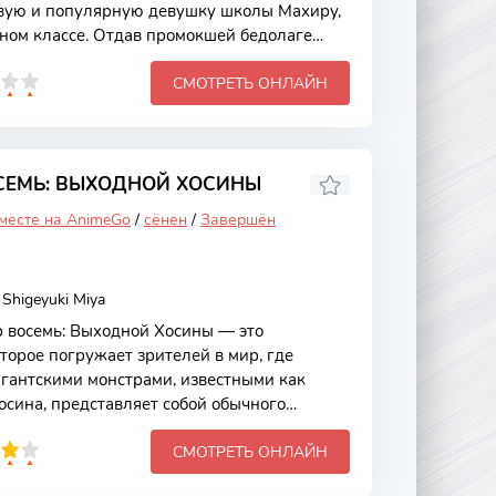
вую и популярную девушку школы Махиру,
дном классе. Отдав промокшей бедолаге
т, но на следующий день заболевает.
СМОТРЕТЬ ОНЛАЙН
ру решает заботиться об
онлайн аниме Ангел по соседству 2
СЕМЬ: ВЫХОДНОЙ ХОСИНЫ
 месте на AnimeGo
/
сёнен
/
Завершён
Shigeyuki Miya
 восемь: Выходной Хосины — это
торое погружает зрителей в мир, где
игантскими монстрами, известными как
осина, представляет собой обычного
т стать частью отряда, сражающегося с
СМОТРЕТЬ ОНЛАЙН
ами. Однако его жизнь кардинально
иданно получает возможность превратиться