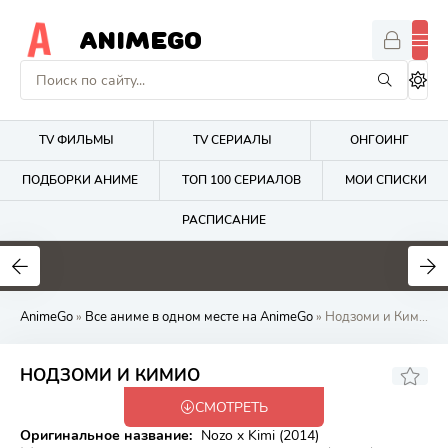
ANIMEGO
TV ФИЛЬМЫ
TV СЕРИАЛЫ
ОНГОИНГ
ПОДБОРКИ АНИМЕ
ТОП 100 СЕРИАЛОВ
МОИ СПИСКИ
РАСПИСАНИЕ
4.2
2.7
8
AnimeGo
»
Все аниме в одном месте на AnimeGo
» Нодзоми и Кимио
6.35
НОДЗОМИ И КИМИО
СМОТРЕТЬ
Закончен
Оригинальное название:
Nozo x Kimi (2014)