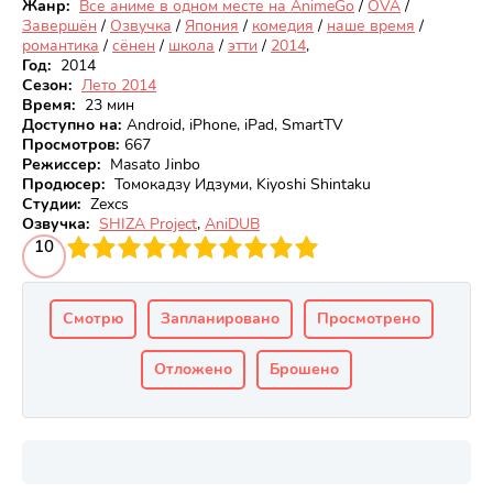
Жанр:
Все аниме в одном месте на AnimeGo
/
OVA
/
Завершён
/
Озвучка
/
Япония
/
комедия
/
наше время
/
романтика
/
сёнен
/
школа
/
этти
/
2014
,
Год:
2014
Сезон:
Лето 2014
Время:
23 мин
Доступно на
:
Android, iPhone, iPad, SmartTV
Просмотров
:
667
Режиссер:
Masato Jinbo
Продюсер:
Томокадзу Идзуми, Kiyoshi Shintaku
Студии:
Zexcs
Озвучка:
SHIZA Project
,
AniDUB
3
4
10
5
6
7
8
9
10
Смотрю
Запланировано
Просмотрено
Отложено
Брошено