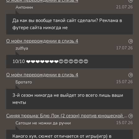
О моём перерождении в слизь 4
Антоннн
21.07.26
А
Да как вы вообще такой сайт сделали? Реклама в
футере сайта никогда не
О моём перерождении в слизь 4
zulfiya
17.07.26
Z
10/10 ❤️❤️❤️❤️❤️❤️❤️😍😍😍😍😍😍
О моём перерождении в слизь 4
Бротато
15.07.26
Б
3-й сезон никогда не выйдет это всего лишь ваши
мечты
Синяя тюрьма: Блю Лок (2 сезон) против юношеской сборной Японии
Сатоши не ножки да ручки
15.07.26
С
Какого хуя, сюжет отличается от игры(игр) в