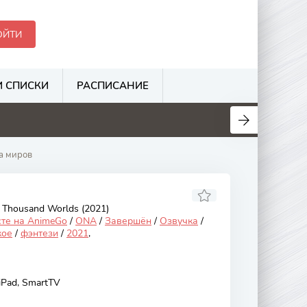
ОЙТИ
 СПИСКИ
РАСПИСАНИЕ
.1
6.3
3.1
3.5
а миров
 Thousand Worlds (2021)
сте на AnimeGo
/
ONA
/
Завершён
/
Озвучка
/
кое
/
фэнтези
/
2021
,
 iPad, SmartTV