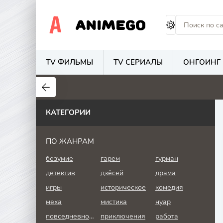
ANIMEGO
TV ФИЛЬМЫ
TV СЕРИАЛЫ
ОНГОИНГ
1.7
4.2
2.7
КАТЕГОРИИ
ПО ЖАНРАМ
безумие
гарем
гурман
детектив
дзёсей
драма
игры
историческое
комедия
меха
мистика
нуар
повседневность
приключения
работа