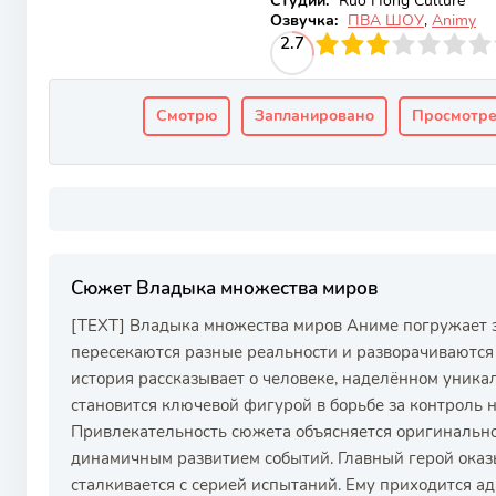
Студии:
Ruo Hong Culture
Озвучка:
ПВА ШОУ
,
Animy
30
1
2
3
2.7
4
5
6
7
8
9
10
Смотрю
Запланировано
Просмотр
Сюжет Владыка множества миров
[TEXT] Владыка множества миров Аниме погружает з
пересекаются разные реальности и разворачиваются 
история рассказывает о человеке, наделённом уника
становится ключевой фигурой в борьбе за контроль 
Привлекательность сюжета объясняется оригинальн
динамичным развитием событий. Главный герой оказы
сталкивается с серией испытаний. Ему приходится а