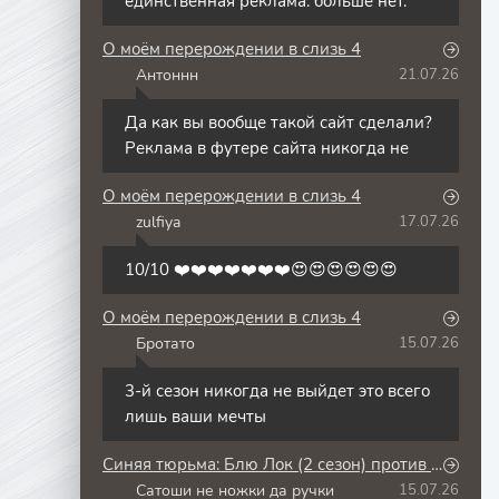
единственная реклама. больше нет.
О моём перерождении в слизь 4
Антоннн
21.07.26
А
Да как вы вообще такой сайт сделали?
Реклама в футере сайта никогда не
О моём перерождении в слизь 4
zulfiya
17.07.26
Z
10/10 ❤️❤️❤️❤️❤️❤️❤️😍😍😍😍😍😍
О моём перерождении в слизь 4
Бротато
15.07.26
Б
3-й сезон никогда не выйдет это всего
лишь ваши мечты
Синяя тюрьма: Блю Лок (2 сезон) против юношеской сборной Японии
Сатоши не ножки да ручки
15.07.26