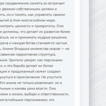
ере продвижения сюжета он встречает
х движим собственными целями и
ть, но и понять, как управлять своими
бытий в этом многослойном мире.
мотреть ценности и приоритеты. Они
е дилеммы, что делает их развитие более
аться, но и принимать мудрые решения,
реча и каждая битва становятся частью
ть. Аниме Владыка множества миров — не
исованная нарративная структура,
ния. Зрители увидят, как персонажи
 и эта борьба делает их более
ация и продуманный сюжет создают
кунуться в приключение. Не упустите
то аниме не только развлекает, но и
льным и какова цена власти. Оно
ями о жизни, выборе и ответственности.
ногослойными персонажами, это