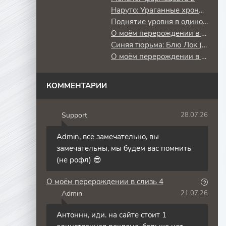
Наруто: Ураганные хроники
Поднятие уровня в одиночку: Повторное пробуждение
О моём перерождении в слизь
Синяя тюрьма: Блю Лок (2 сезон) против юношеской сборной Японии
О моём перерождении в слизь 3
КОММЕНТАРИИ
Support
28.07.26
S
Admin, всё замечательно, вы
замечательны, мы будем вас помнить
(не рофл) 😎
О моём перерождении в слизь 4
Admin
21.07.26
A
Антоннн, иди. на сайте стоит 1