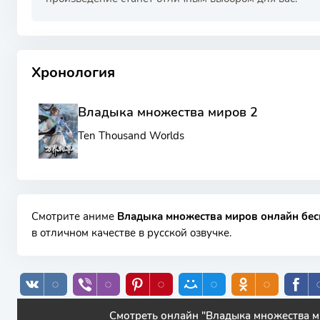
РЕКЛАМА
РЕКЛАМА
РЕКЛАМА
РЕКЛАМА
Хронология
Владыка множества миров 2
Ten Thousand Worlds
Смотрите аниме
Владыка множества миров онлайн бе
в отличном качестве в русской озвучке.
Смотреть онлайн "Владыка множества м