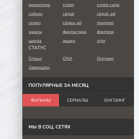
романтика
спорт
супер сила
сэйнэн
сёдзё
сёдзё-ай
сёнен
сёнен-ай
триллер
ужасы
фантастика
фэнтези
школа
экшен
этти
СТАТУС
Спэшл
ONA
Онгоинг
Завершён
ПОПУЛЯРНЫЕ ЗА МЕСЯЦ
ФИЛЬМЫ
СЕРИАЛЫ
ОНГОИНГ
МЫ В СОЦ. СЕТЯХ