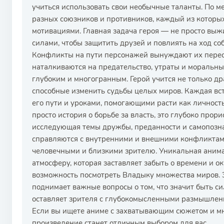
учиться использовать свои необычные таланты. По м
разных союзников и противников, каждый из которы
мотивациями. Главная задача героя — не просто выжи
силами, чтобы защитить друзей и повлиять на ход со
Конфликты на пути персонажей вынуждают их перес
наталкиваются на предательство, утраты и моральны
глубоким и многогранным. Герой учится не только др
способные изменить судьбы целых миров. Каждая вст
его пути и уроками, помогающими расти как личнос
просто история о борьбе за власть, это глубоко прор
исследующая темы дружбы, преданности и самопозна
справляются с внутренними и внешними конфликтами,
человечными и близкими зрителю. Уникальная аним
атмосферу, которая заставляет забыть о времени и о
возможность посмотреть Владыку множества миров. Э
поднимает важные вопросы о том, что значит быть си
оставляет зрителя с глубокомысленными размышлени
Если вы ищете аниме с захватывающим сюжетом и м
произведение станет отличным выбором для вас.