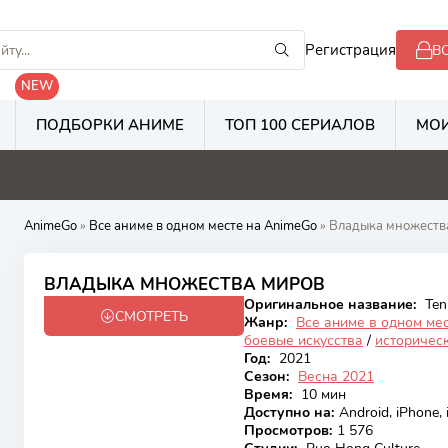
Регистрация
В
NEW
ПОДБОРКИ АНИМЕ
ТОП 100 СЕРИАЛОВ
МОИ
8
5.3
2.8
2
AnimeGo
»
Все аниме в одном месте на AnimeGo
» Владыка множеств
7.25
ВЛАДЫКА МНОЖЕСТВА МИРОВ
Оригинальное название:
Ten
СМОТРЕТЬ
Закончен
Жанр:
Все аниме в одном ме
боевые искусства
/
историчес
Год:
2021
Сезон:
Весна 2021
Время:
10 мин
Доступно на
:
Android, iPhone,
Просмотров
:
1 576