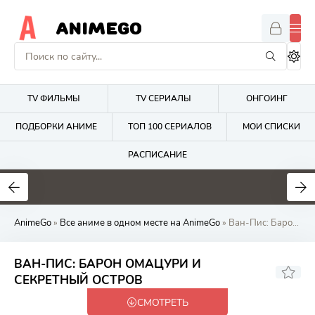
ANIMEGO
TV ФИЛЬМЫ
TV СЕРИАЛЫ
ОНГОИНГ
ПОДБОРКИ АНИМЕ
ТОП 100 СЕРИАЛОВ
МОИ СПИСКИ
РАСПИСАНИЕ
1.7
4.2
2.7
AnimeGo
»
Все аниме в одном месте на AnimeGo
» Ван-Пис: Барон Омацури и Секретный Остров
ВАН-ПИС: БАРОН ОМАЦУРИ И
7.78
СЕКРЕТНЫЙ ОСТРОВ
СМОТРЕТЬ
Закончен