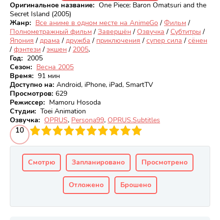
Оригинальное название:
One Piece: Baron Omatsuri and the
Secret Island (2005)
Жанр:
Все аниме в одном месте на AnimeGo
/
Фильм
/
Полнометражный фильм
/
Завершён
/
Озвучка
/
Субтитры
/
Япония
/
драма
/
дружба
/
приключения
/
супер сила
/
сёнен
/
фэнтези
/
экшен
/
2005
,
Год:
2005
Сезон:
Весна 2005
Время:
91 мин
Доступно на
:
Android, iPhone, iPad, SmartTV
Просмотров
:
629
Режиссер:
Mamoru Hosoda
Студии:
Toei Animation
Озвучка:
OPRUS
,
Persona99
,
OPRUS.Subtitles
3
4
10
5
6
7
8
9
10
Смотрю
Запланировано
Просмотрено
Отложено
Брошено