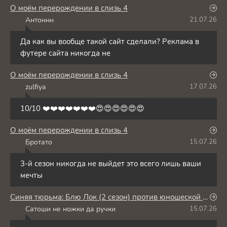
О моём перерождении в слизь 4
Антоннн
21.07.26
А
Да как вы вообще такой сайт сделали? Реклама в
футере сайта никогда не
О моём перерождении в слизь 4
zulfiya
17.07.26
Z
10/10 ❤️❤️❤️❤️❤️❤️❤️😍😍😍😍😍😍
О моём перерождении в слизь 4
Бротато
15.07.26
Б
3-й сезон никогда не выйдет это всего лишь ваши
мечты
Синяя тюрьма: Блю Лок (2 сезон) против юношеской сборной Японии
Сатоши не ножки да ручки
15.07.26
С