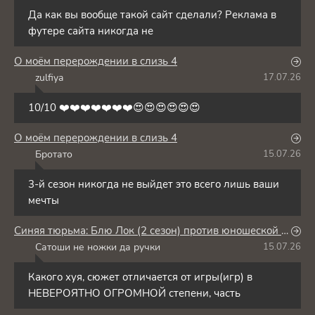
Да как вы вообще такой сайт сделали? Реклама в
футере сайта никогда не
О моём перерождении в слизь 4
zulfiya
17.07.26
Z
10/10 ❤️❤️❤️❤️❤️❤️❤️😍😍😍😍😍😍
О моём перерождении в слизь 4
Бротато
15.07.26
Б
3-й сезон никогда не выйдет это всего лишь ваши
мечты
Синяя тюрьма: Блю Лок (2 сезон) против юношеской сборной Японии
Сатоши не ножки да ручки
15.07.26
С
Какого хуя, сюжет отличается от игры(игр) в
НЕВЕРОЯТНО ОГРОМНОЙ степени, часть