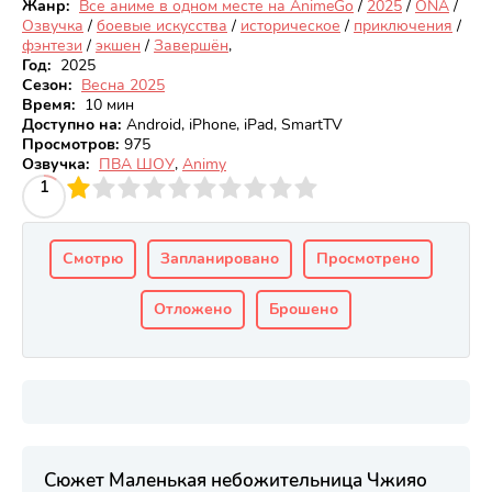
Жанр:
Все аниме в одном месте на AnimeGo
/
2025
/
ONA
/
Озвучка
/
боевые искусства
/
историческое
/
приключения
/
фэнтези
/
экшен
/
Завершён
,
Год:
2025
Сезон:
Весна 2025
Время:
10 мин
Доступно на
:
Android, iPhone, iPad, SmartTV
Просмотров
:
975
Озвучка:
ПВА ШОУ
,
Animy
3
4
1
5
6
7
8
9
10
Смотрю
Запланировано
Просмотрено
Отложено
Брошено
Сюжет Маленькая небожительница Чжияо