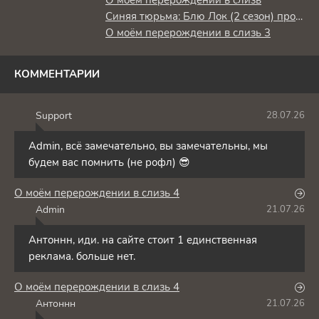
О моём перерождении в слизь
Синяя тюрьма: Блю Лок (2 сезон) против юношеской сборной Японии
О моём перерождении в слизь 3
КОММЕНТАРИИ
Support
28.07.26
S
Admin, всё замечательно, вы замечательны, мы
будем вас помнить (не рофл) 😎
О моём перерождении в слизь 4
Admin
21.07.26
A
Антоннн, иди. на сайте стоит 1 единственная
реклама. больше нет.
О моём перерождении в слизь 4
Антоннн
21.07.26
А