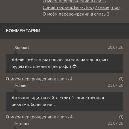
О моём перерождении в слизь
Синяя тюрьма: Блю Лок (2 сезон) против юношеской сборной Японии
О моём перерождении в слизь 3
КОММЕНТАРИИ
Support
28.07.26
S
Admin, всё замечательно, вы замечательны, мы
будем вас помнить (не рофл) 😎
О моём перерождении в слизь 4
Admin
21.07.26
A
Антоннн, иди. на сайте стоит 1 единственная
реклама. больше нет.
О моём перерождении в слизь 4
Антоннн
21.07.26
А