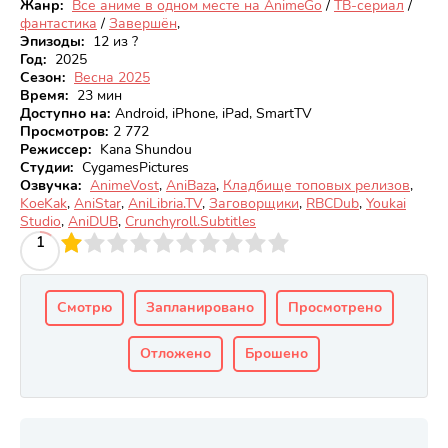
Жанр:
Все аниме в одном месте на AnimeGo
/
ТВ-сериал
/
фантастика
/
Завершён
,
Эпизоды:
12 из ?
Год:
2025
Сезон:
Весна 2025
Время:
23 мин
Доступно на
:
Android, iPhone, iPad, SmartTV
Просмотров
:
2 772
Режиссер:
Kana Shundou
Студии:
CygamesPictures
Озвучка:
AnimeVost
,
AniBaza
,
Кладбище топовых релизов
,
KoeKak
,
AniStar
,
AniLibria.TV
,
Заговорщики
,
RBCDub
,
Youkai
Studio
,
AniDUB
,
Crunchyroll.Subtitles
3
4
1
5
6
7
8
9
10
Смотрю
Запланировано
Просмотрено
Отложено
Брошено