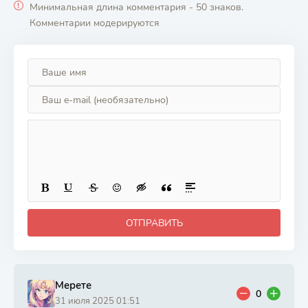
Минимальная длина комментария - 50 знаков.
цивилизации
бесполезный,
Комментарии модерируются
теперь
наслаждается
жизнью в
качестве
тёмного
целителя
ОТПРАВИТЬ
Мерете
0
31 июля 2025 01:51