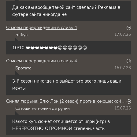
Да как вы вообще такой сайт сделали? Реклама в
футере сайта никогда не
О моём перерождении в слизь 4
zulfiya
17.07.26
Z
10/10 ❤️❤️❤️❤️❤️❤️❤️😍😍😍😍😍😍
О моём перерождении в слизь 4
Бротато
15.07.26
Б
3-й сезон никогда не выйдет это всего лишь ваши
мечты
Синяя тюрьма: Блю Лок (2 сезон) против юношеской сборной Японии
Сатоши не ножки да ручки
15.07.26
С
Какого хуя, сюжет отличается от игры(игр) в
НЕВЕРОЯТНО ОГРОМНОЙ степени, часть