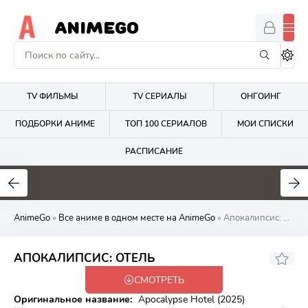
ANIMEGO
TV ФИЛЬМЫ
TV СЕРИАЛЫ
ОНГОИНГ
ПОДБОРКИ АНИМЕ
ТОП 100 СЕРИАЛОВ
МОИ СПИСКИ
РАСПИСАНИЕ
1.7
4.2
2.7
AnimeGo
»
Все аниме в одном месте на AnimeGo
» Апокалипсис: Отель
8.04
АПОКАЛИПСИС: ОТЕЛЬ
СМОТРЕТЬ
Закончен
Оригинальное название:
Apocalypse Hotel (2025)