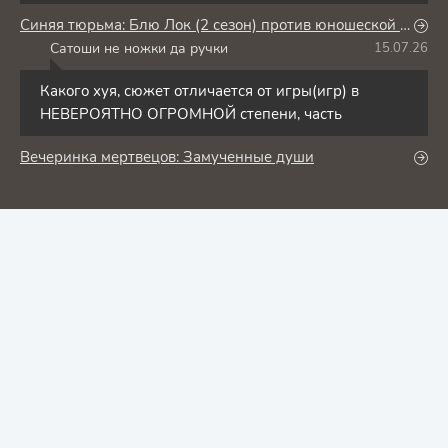
Синяя тюрьма: Блю Лок (2 сезон) против юношеской сборной Японии
Сатоши не ножки да ручки
15.07.26
С
Какого хуя, сюжет отличается от игры(игр) в
НЕВЕРОЯТНО ОГРОМНОЙ степени, часть
Вечеринка мертвецов: Замученные души