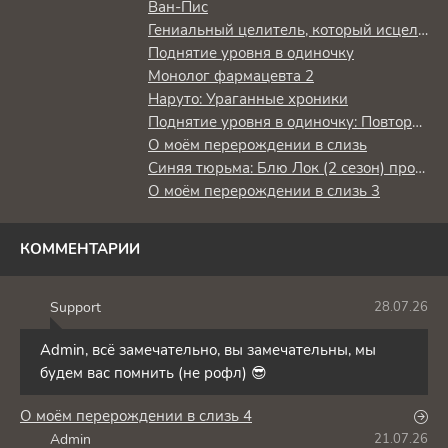
Ван-Пис
Гениальный целитель, который исцелял в одно мгновение, но был изгнан как бесполезный, теперь наслаждается жизнью в качестве тёмного целителя
Поднятие уровня в одиночку
Монолог фармацевта 2
Наруто: Ураганные хроники
Поднятие уровня в одиночку: Повторное пробуждение
О моём перерождении в слизь
Синяя тюрьма: Блю Лок (2 сезон) против юношеской сборной Японии
О моём перерождении в слизь 3
КОММЕНТАРИИ
Support
28.07.26
S
Admin, всё замечательно, вы замечательны, мы
будем вас помнить (не рофл) 😎
О моём перерождении в слизь 4
Admin
21.07.26