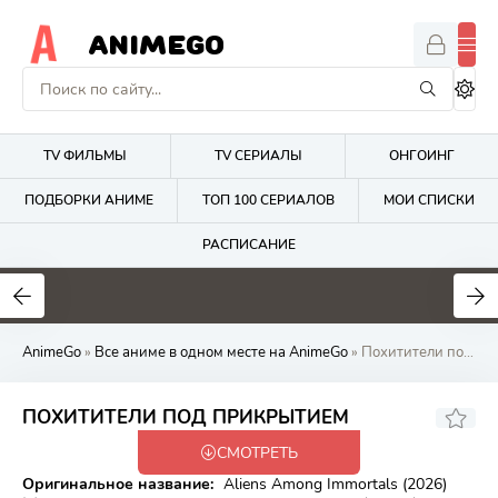
ANIMEGO
TV ФИЛЬМЫ
TV СЕРИАЛЫ
ОНГОИНГ
ПОДБОРКИ АНИМЕ
ТОП 100 СЕРИАЛОВ
МОИ СПИСКИ
РАСПИСАНИЕ
1.7
4.2
2.7
AnimeGo
»
Все аниме в одном месте на AnimeGo
» Похитители под прикрытием
6.61
ПОХИТИТЕЛИ ПОД ПРИКРЫТИЕМ
СМОТРЕТЬ
Онгоинг
Оригинальное название:
Aliens Among Immortals (2026)