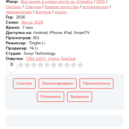
Жанр:
Все аниме в одном месте на AnimeGo
/
ONA
/
Онгоинг
/
Озвучка
/
боевые искусства
/
историческое
/
приключения
/
фэнтези
/
экшен
,
Год:
2026
Сезон:
Весна 2026
Время:
7 мин
Доступно на
:
Android, iPhone, iPad, SmartTV
Просмотров
:
301
Режиссер:
Tinghe Li
Продюсер:
Ni Li
Студии:
Suoyi Technology
Озвучка:
ПВА ШОУ
,
Animy
,
EpicDub
3
4
0
5
6
7
8
9
10
Смотрю
Запланировано
Просмотрено
Отложено
Брошено