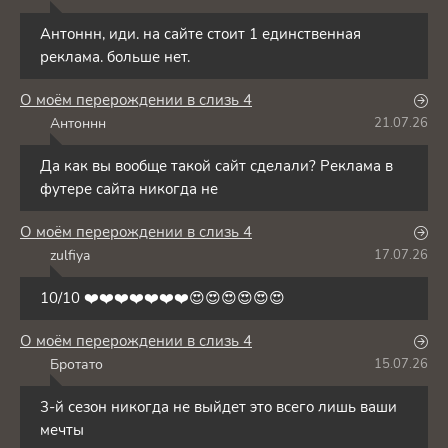
A
Антоннн, иди. на сайте стоит 1 единственная
реклама. больше нет.
О моём перерождении в слизь 4
Антоннн
21.07.26
А
Да как вы вообще такой сайт сделали? Реклама в
футере сайта никогда не
О моём перерождении в слизь 4
zulfiya
17.07.26
Z
10/10 ❤️❤️❤️❤️❤️❤️❤️😍😍😍😍😍😍
О моём перерождении в слизь 4
Бротато
15.07.26
Б
3-й сезон никогда не выйдет это всего лишь ваши
мечты