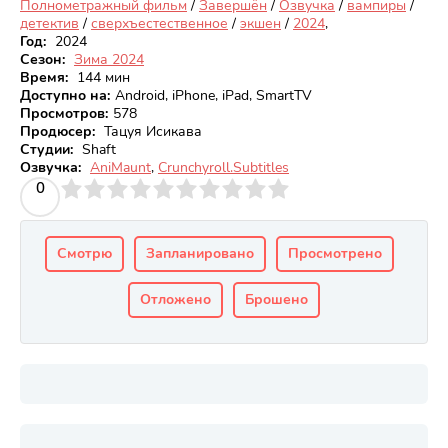
Полнометражный фильм
/
Завершён
/
Озвучка
/
вампиры
/
детектив
/
сверхъестественное
/
экшен
/
2024
,
Год:
2024
Сезон:
Зима 2024
Время:
144 мин
Доступно на
:
Android, iPhone, iPad, SmartTV
Просмотров
:
578
Продюсер:
Тацуя Исикава
Студии:
Shaft
Озвучка:
AniMaunt
,
Crunchyroll.Subtitles
3
4
0
5
6
7
8
9
10
Смотрю
Запланировано
Просмотрено
Отложено
Брошено