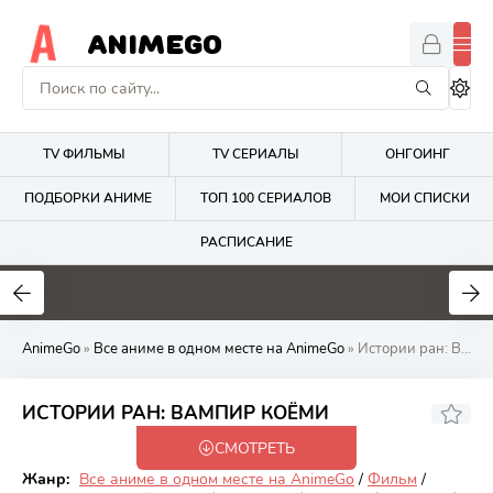
ANIMEGO
TV ФИЛЬМЫ
TV СЕРИАЛЫ
ОНГОИНГ
ПОДБОРКИ АНИМЕ
ТОП 100 СЕРИАЛОВ
МОИ СПИСКИ
РАСПИСАНИЕ
1.7
4.2
2.7
AnimeGo
»
Все аниме в одном месте на AnimeGo
» Истории ран: Вампир Коёми
7.92
ИСТОРИИ РАН: ВАМПИР КОЁМИ
СМОТРЕТЬ
Закончен
Жанр:
Все аниме в одном месте на AnimeGo
/
Фильм
/