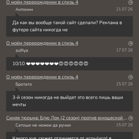
О моём перерождении в слизь 4
Антоннн
21.07.26
А
Да как вы вообще такой сайт сделали? Реклама в
футере сайта никогда не
О моём перерождении в слизь 4
zulfiya
17.07.26
Z
10/10 ❤️❤️❤️❤️❤️❤️❤️😍😍😍😍😍😍
О моём перерождении в слизь 4
Бротато
15.07.26
Б
3-й сезон никогда не выйдет это всего лишь ваши
мечты
Синяя тюрьма: Блю Лок (2 сезон) против юношеской сборной Японии
Сатоши не ножки да ручки
15.07.26
С
Какого хуя, сюжет отличается от игры(игр) в