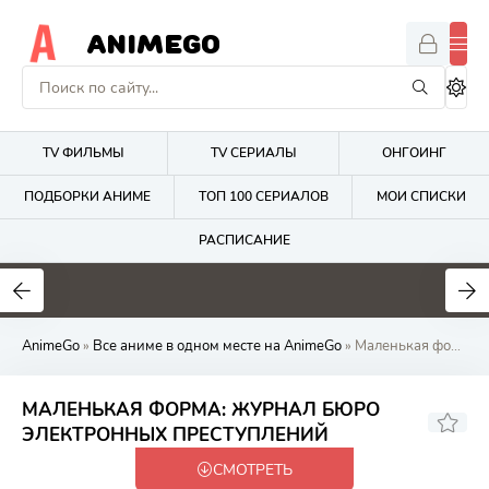
ANIMEGO
TV ФИЛЬМЫ
TV СЕРИАЛЫ
ОНГОИНГ
ПОДБОРКИ АНИМЕ
ТОП 100 СЕРИАЛОВ
МОИ СПИСКИ
РАСПИСАНИЕ
1.7
4.2
2.7
AnimeGo
»
Все аниме в одном месте на AnimeGo
» Маленькая форма: Журнал бюро электронных преступлений
МАЛЕНЬКАЯ ФОРМА: ЖУРНАЛ БЮРО
5.84
ЭЛЕКТРОННЫХ ПРЕСТУПЛЕНИЙ
СМОТРЕТЬ
Закончен