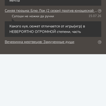
мечты
Синяя тюрьма: Блю Лок (2 сезон) против юношеской сборной Японии
Сатоши не ножки да ручки
15.07.26
С
Какого хуя, сюжет отличается от игры(игр) в
НЕВЕРОЯТНО ОГРОМНОЙ степени, часть
Вечеринка мертвецов: Замученные души