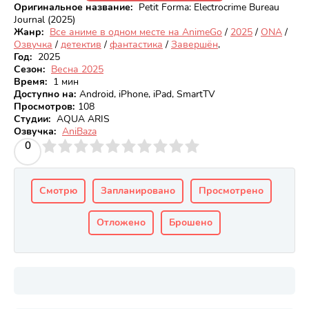
Оригинальное название:
Petit Forma: Electrocrime Bureau
Journal (2025)
Жанр:
Все аниме в одном месте на AnimeGo
/
2025
/
ONA
/
Озвучка
/
детектив
/
фантастика
/
Завершён
,
Год:
2025
Сезон:
Весна 2025
Время:
1 мин
Доступно на
:
Android, iPhone, iPad, SmartTV
Просмотров
:
108
Студии:
AQUA ARIS
Озвучка:
AniBaza
3
4
0
5
6
7
8
9
10
Смотрю
Запланировано
Просмотрено
Отложено
Брошено