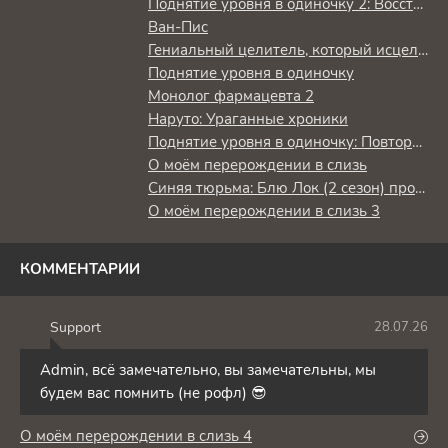
Поднятие уровня в одиночку 2: Восстаньте из тени
Ван-Пис
Гениальный целитель, который исцелял в одно мгновение, но был изгнан как бесполезный, теперь наслаждается жизнью в качестве тёмного целителя
Поднятие уровня в одиночку
Монолог фармацевта 2
Наруто: Ураганные хроники
Поднятие уровня в одиночку: Повторное пробуждение
О моём перерождении в слизь
Синяя тюрьма: Блю Лок (2 сезон) против юношеской сборной Японии
О моём перерождении в слизь 3
КОММЕНТАРИИ
Support
28.07.26
S
Admin, всё замечательно, вы замечательны, мы
будем вас помнить (не рофл) 😎
О моём перерождении в слизь 4