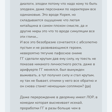
диалоги, злодеи потому что надо кому то быть
злодеем, даже персонажи по характерам все
одинаковые. Это вроде Корея, но
складывается ощущение что лютая
китайщина в самом плохом смысле, да и
другие миры это что то вроде симуляции все
эти гличи...
И все это безобразие сочетается с абсолютно
пустым и не развивающимся героем,
невероятно тягучие пафосное ониме
ГГ сделали крутым дав ему силу, ну тоесть не
показав никакого личностного роста, даже в
арифуерте ГГ менялся, был вынужден
выживать, а тут получил силу и стал крутым,
ну так не бывает, отними у него все обратно и
он снова станет немощным сопляком? (да)
Даже перерождение в дворянку имеет ЛОР, в
комедии которая высмеивает исекай,
проработки ГГ в разы больше чем в