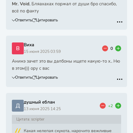
Mr. Void
, Бляахахах поржал от души бро спасибо,
всё по факту
Ответить
Цитировать
Виха
В
0
15 июня 2025 03:59
Анимэ зачет это вы далбоны ищете какую-то х.. Ню
в этом))) ору с вас
Ответить
Цитировать
душный еблан
Д
+2
13 июня 2025 14:25
Цитата: scripter
Какая нелепая скукота, нарочито вежливые