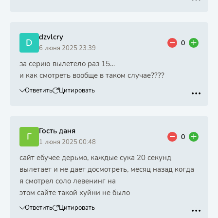
dzvlcry
D
0
6 июня 2025 23:39
за серию вылетело раз 15…
и как смотреть вообще в таком случае????
Ответить
Цитировать
Гость даня
Г
0
1 июня 2025 00:48
сайт ебучее дерьмо, каждые сука 20 секунд
вылетает и не дает досмотреть, месяц назад когда
я смотрел соло левенинг на
этом сайте такой хуйни не было
Ответить
Цитировать