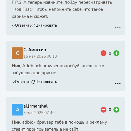
P.P.S. А теперь извините, пойду пересматривать
"Код Гиас", чтобы напомнить себе, что такое
харизма и сюжет.
Ответить
Цитировать
Сабмиссив
С
0
15 мая 2025 00:13
Ник
, Addblock browser попробуй, после него
забудешь про другие
Ответить
Цитировать
ai1rmarshal
A
0
5 мая 2025 07:40
Ник
, adblok браузер тебе в помощь и рекламу
ставит проигрыватель а не сайт