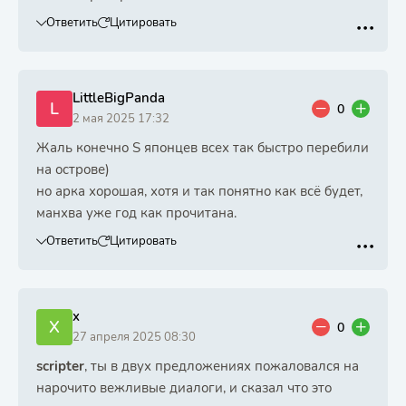
Ответить
Цитировать
LittleBigPanda
L
0
2 мая 2025 17:32
Жаль конечно S японцев всех так быстро перебили
на острове)
но арка хорошая, хотя и так понятно как всё будет,
манхва уже год как прочитана.
Ответить
Цитировать
x
X
0
27 апреля 2025 08:30
scripter
, ты в двух предложениях пожаловался на
нарочито вежливые диалоги, и сказал что это