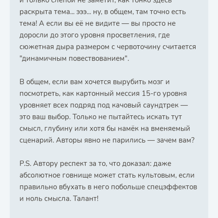
и только слепой не заметит, как тонко здесь
раскрыта тема... эээ... ну, в общем, там точно есть
тема! А если вы её не видите — вы просто не
доросли до этого уровня просветления, где
сюжетная дыра размером с червоточину считается
"динамичным повествованием".
В общем, если вам хочется вырубить мозг и
посмотреть, как картонный мессия 15-го уровня
уровняет всех подряд под качовый саундтрек —
это ваш выбор. Только не пытайтесь искать тут
смысл, глубину или хотя бы намёк на вменяемый
сценарий. Авторы явно не парились — зачем вам?
P.S. Автору респект за то, что доказал: даже
абсолютное говнище может стать культовым, если
правильно вбухать в него побольше спецэффектов
и ноль смысла. Талант!