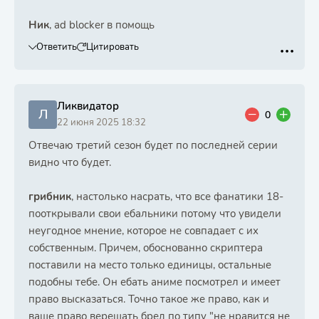
Ник
, ad blocker в помощь
Ответить
Цитировать
Ликвидатор
Л
0
22 июня 2025 18:32
Отвечаю третий сезон будет по последней серии
видно что будет.
грибник
, настолько насрать, что все фанатики 18-
пооткрывали свои ебальники потому что увидели
неугодное мнение, которое не совпадает с их
собственным. Причем, обоснованно скриптера
поставили на место только единицы, остальные
подобны тебе. Он ебать аниме посмотрел и имеет
право высказаться. Точно такое же право, как и
ваше право верещать бред по типу "не нравится не