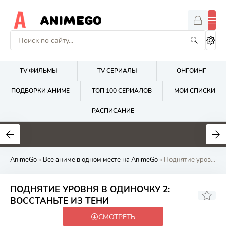
ANIMEGO
TV ФИЛЬМЫ
TV СЕРИАЛЫ
ОНГОИНГ
ПОДБОРКИ АНИМЕ
ТОП 100 СЕРИАЛОВ
МОИ СПИСКИ
РАСПИСАНИЕ
4.2
2.7
8
AnimeGo
»
Все аниме в одном месте на AnimeGo
» Поднятие уровня в одиночку 2: Восстаньте из тени
ПОДНЯТИЕ УРОВНЯ В ОДИНОЧКУ 2:
8.68
ВОССТАНЬТЕ ИЗ ТЕНИ
СМОТРЕТЬ
Закончен