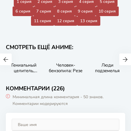
1 серия
2 серия
3 серия
4 серия
5 серия
6 серия
7 серия
8 серия
9 серия
10 серия
11 серия
12 серия
13 серия
СМОТРЕТЬ ЕЩЁ АНИМЕ:
Гениальный
Человек-
Люди
целитель,
бензопила: Резе
подземелья
который
исцелял в одно
мгновение, но
КОММЕНТАРИИ (226)
был изгнан как
Минимальная длина комментария - 50 знаков.
бесполезный,
Комментарии модерируются
теперь
наслаждается
жизнью в
качестве
тёмного