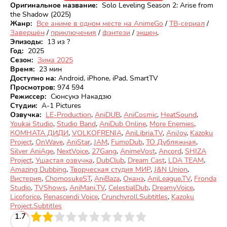
Оригинальное название:
Solo Leveling Season 2: Arise from
the Shadow (2025)
Жанр:
Все аниме в одном месте на AnimeGo
/
ТВ-сериал
/
Завершён
/
приключения
/
фэнтези
/
экшен
,
Эпизоды:
13 из ?
Год:
2025
Сезон:
Зима 2025
Время:
23 мин
Доступно на
:
Android, iPhone, iPad, SmartTV
Просмотров
:
974 594
Режиссер:
Сюнсукэ Накадзю
Студии:
A-1 Pictures
Озвучка:
LE-Production
,
AniDUB
,
AniCosmic
,
HeatSound
,
Youkai Studio
,
Studio Band
,
AniDub Online
,
More Enemies
,
КОМНАТА ДИДИ
,
VOLKOFRENIA
,
AniLibria.TV
,
AniJoy
,
Kazoku
Project
,
OnWave
,
AniStar
,
JAM
,
FumoDub
,
ТО Дубляжная
,
Silver AniAge
,
NextVoice
,
27Gang
,
AnimeVost
,
Ancord
,
SHIZA
Project
,
Ушастая озвучка
,
DubClub
,
Dream Cast
,
LDA TEAM
,
Amazing Dubbing
,
Творческая студия МИР
,
J&N Union
,
Вистерия
,
ChomosukeST
,
AniBaza
,
Оканэ
,
AniLeague.TV
,
Fronda
Studio
,
TVShows
,
AniMani.TV
,
CelestialDub
,
DreamyVoice
,
Licoforice
,
Renascendi Voice
,
Crunchyroll.Subtitles
,
Kazoku
Project.Subtitles
3
1.7
4
5
6
7
8
9
10