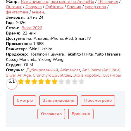
Жанр:
Все аниме в одном месте на AnimeGo
/
ТВ-сериал
/
Онгоинг
/
Озвучка
/
Субтитры
/
Япония
/
супер сила
/
фантастика
/
экшен
,
Эпизоды:
24 из 24
Год:
2026
Сезон:
Зима 2026
Время:
22 мин
Доступно на
:
Android, iPhone, iPad, SmartTV
Просмотров
:
1 688
Режиссер:
Shinji Ushiro
Продюсер:
Toshinori Fujiwara, Takahito Hikita, Yuito Hirahara,
Katsuji Morishita, Yixiong Wang
Студии:
OLM
Озвучка:
Дублированный
,
AnimeVost
,
AniLiberty (AniLibria)
,
Silver AniAge
,
Crunchyroll.Subtitles
,
Эхо в коробкЕ
,
Субтитры
3
6.1
4
5
6
7
8
9
10
Смотрю
Запланировано
Просмотрено
Отложено
Брошено