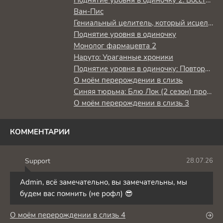
Поднятие уровня в одиночку 2: Восстаньте из тени
Ван-Пис
Гениальный целитель, который исцелял в одно мгновение, но был изгнан как бесполезный, теперь наслаждается жизнью в качестве тёмного целителя
Поднятие уровня в одиночку
Монолог фармацевта 2
Наруто: Ураганные хроники
Поднятие уровня в одиночку: Повторное пробуждение
О моём перерождении в слизь
Синяя тюрьма: Блю Лок (2 сезон) против юношеской сборной Японии
О моём перерождении в слизь 3
КОММЕНТАРИИ
Support
28.07.26
S
Admin, всё замечательно, вы замечательны, мы
будем вас помнить (не рофл) 😎
О моём перерождении в слизь 4