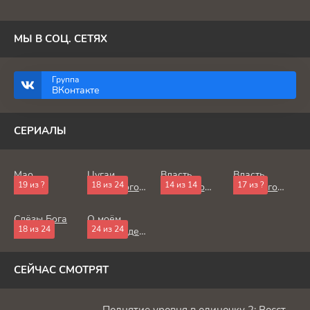
МЫ В СОЦ. СЕТЯХ
Группа
ВКонтакте
СЕРИАЛЫ
Мао
Цугаи
Власть
Власть
19 из ?
18 из 24
14 из 14
17 из ?
загробного
книжного
книжного
мира
червя
червя:
Приёмная
Слёзы Бога
О моём
дочь лорда
18 из 24
24 из 24
перерождении
в слизь
СЕЙЧАС СМОТРЯТ