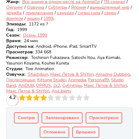
Жанр:
Все аниме в одном месте на AnimeGo
/
ТВ-сериал
/
Онгоинг
/
Озвучка
/
Субтитры
/
Япония
/
вымышленный мир
/
дружба
/
приключения
/
самураи
/
супер сила
/
сёнен
/
фэнтези
/
экшен
/
1999
,
Эпизоды:
1172 из ?
Год:
1999
Сезон:
Осень 1999
Время:
24 мин
Доступно на
:
Android, iPhone, iPad, SmartTV
Просмотров
:
334 668
Режиссер:
Toshinori Fukazawa, Satoshi Itou, Aya Komaki,
Yasunori Koyama, Kouhei Kureta
Студии:
Toei Animation
Озвучка:
Shachiburi
,
Макс Летов & ShiYori
,
Amazing Dubbing
,
Послесмешье
,
Kitsune Studio
,
Animedia
,
Persona99
,
Studio
Band
,
AniDUB
,
OPRUS
,
2x2
,
Субтитры
,
Макс Летов & ShiYori
,
Макс Летов & ShiYori
,
AniLiberty
3
4.2
4
5
6
7
8
9
10
Смотрю
Запланировано
Просмотрено
Отложено
Брошено