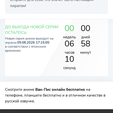
пиратом!
РЕКЛАМА
РЕКЛАМА
РЕКЛАМА
РЕКЛАМА
00
00
ДО ВЫХОДА НОВОЙ СЕРИИ
ОСТАЛОСЬ:
недель
дней
Новая серия аниме выходит на
06
58
экраны
09.08.2026 17:15:00
в соответствии c японским
временем
часов
минут
09
секунд
Смотрите аниме
Ван-Пис онлайн бесплатно
на
телефоне, планшете бесплатно и в отличном качестве в
русской озвучке.