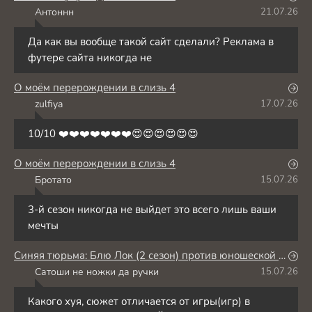
Антоннн
21.07.26
А
Да как вы вообще такой сайт сделали? Реклама в
футере сайта никогда не
О моём перерождении в слизь 4
zulfiya
17.07.26
Z
10/10 ❤️❤️❤️❤️❤️❤️❤️😍😍😍😍😍😍
О моём перерождении в слизь 4
Бротато
15.07.26
Б
3-й сезон никогда не выйдет это всего лишь ваши
мечты
Синяя тюрьма: Блю Лок (2 сезон) против юношеской сборной Японии
Сатоши не ножки да ручки
15.07.26
С
Какого хуя, сюжет отличается от игры(игр) в