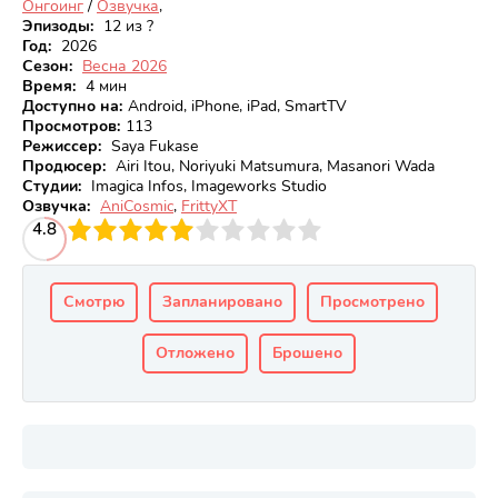
Онгоинг
/
Озвучка
,
Эпизоды:
12 из ?
Год:
2026
Сезон:
Весна 2026
Время:
4 мин
Доступно на
:
Android, iPhone, iPad, SmartTV
Просмотров
:
113
Режиссер:
Saya Fukase
Продюсер:
Airi Itou, Noriyuki Matsumura, Masanori Wada
Студии:
Imagica Infos, Imageworks Studio
Озвучка:
AniCosmic
,
FrittyXT
3
4.8
4
5
6
7
8
9
10
Смотрю
Запланировано
Просмотрено
Отложено
Брошено