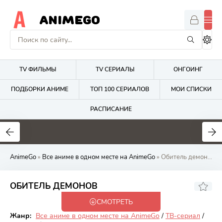
ANIMEGO
TV ФИЛЬМЫ
TV СЕРИАЛЫ
ОНГОИНГ
ПОДБОРКИ АНИМЕ
ТОП 100 СЕРИАЛОВ
МОИ СПИСКИ
РАСПИСАНИЕ
1.7
4.2
2.7
AnimeGo
»
Все аниме в одном месте на AnimeGo
» Обитель демонов
5.34
ОБИТЕЛЬ ДЕМОНОВ
СМОТРЕТЬ
Онгоинг
Жанр:
Все аниме в одном месте на AnimeGo
/
ТВ-сериал
/