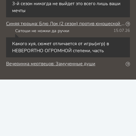
3-й сезон никогда не выйдет это всего лишь ваши
мечты
Синяя тюрьма: Блю Лок (2 сезон) против юношеской сборной Японии
Сатоши не ножки да ручки
15.07.26
С
Какого хуя, сюжет отличается от игры(игр) в
НЕВЕРОЯТНО ОГРОМНОЙ степени, часть
Вечеринка мертвецов: Замученные души