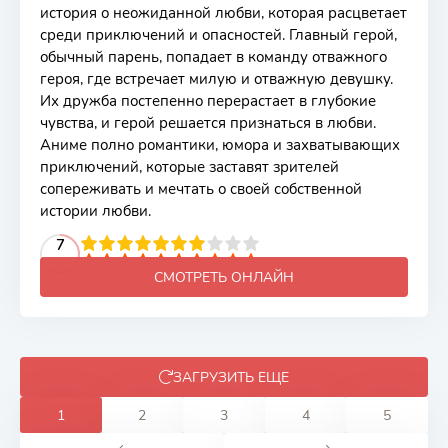
история о неожиданной любви, которая расцветает
среди приключений и опасностей. Главный герой,
обычный парень, попадает в команду отважного
героя, где встречает милую и отважную девушку.
Их дружба постепенно перерастает в глубокие
чувства, и герой решается признаться в любви.
Аниме полно романтики, юмора и захватывающих
приключений, которые заставят зрителей
сопереживать и мечтать о своей собственной
истории любви.
2
3
4
5
7
6
7
8
9
10
СМОТРЕТЬ ОНЛАЙН
ЗАГРУЗИТЬ ЕЩЕ
1
2
3
4
5