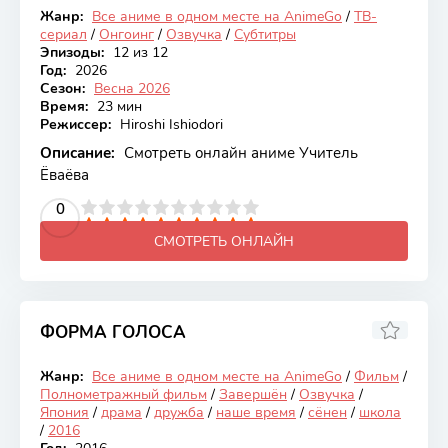
Жанр:
Все аниме в одном месте на AnimeGo
/
ТВ-
Онгоинг
сериал
/
Онгоинг
/
Озвучка
/
Субтитры
Эпизоды:
12 из 12
Год:
2026
Сезон:
Весна 2026
Время:
23 мин
Режиссер:
Hiroshi Ishiodori
Описание:
Смотреть онлайн аниме Учитель
Ёваёва
2
3
4
5
0
6
7
8
9
10
СМОТРЕТЬ ОНЛАЙН
ФОРМА ГОЛОСА
8.93
Жанр:
Все аниме в одном месте на AnimeGo
/
Фильм
/
Закончен
Полнометражный фильм
/
Завершён
/
Озвучка
/
Япония
/
драма
/
дружба
/
наше время
/
сёнен
/
школа
/
2016