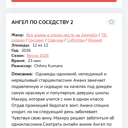
АНГЕЛ ПО СОСЕДСТВУ 2
7.05
Жанр:
Все аниме в одном месте на AnimeGo
/
ТВ-
Онгоинг
сериал
/
Онгоинг
/
Озвучка
/
Субтитры
/
Япония
Эпизоды:
12 из 12
Год:
2026
Сезон:
Весна 2026
Время:
23 мин
Режиссер:
Chihiro Kumano
Описание:
Однажды одинокий, нелюдимый и
неряшливый старшеклассник Аманэ замечает
подавленную и сидящую на качелях под дождём
самую красивую и популярную девушку школы
Махиру, которая учится с ним в одном классе.
Отдав промокшей бедолаге зонт, Аманэ спешно
уходит, но на следующий день заболевает.
Чувствуя свою вину, Махиру решает заботиться об
однокласснике.Смотреть онлайн аниме Ангел по