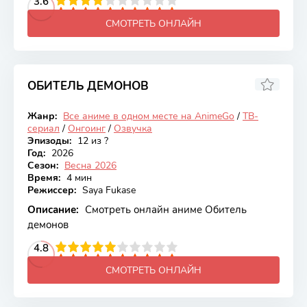
2
3
4
3.6
5
6
7
8
9
10
СМОТРЕТЬ ОНЛАЙН
ОБИТЕЛЬ ДЕМОНОВ
5.34
Жанр:
Все аниме в одном месте на AnimeGo
/
ТВ-
Онгоинг
сериал
/
Онгоинг
/
Озвучка
Эпизоды:
12 из ?
Год:
2026
Сезон:
Весна 2026
Время:
4 мин
Режиссер:
Saya Fukase
Описание:
Смотреть онлайн аниме Обитель
демонов
2
3
4
4.8
5
6
7
8
9
10
СМОТРЕТЬ ОНЛАЙН