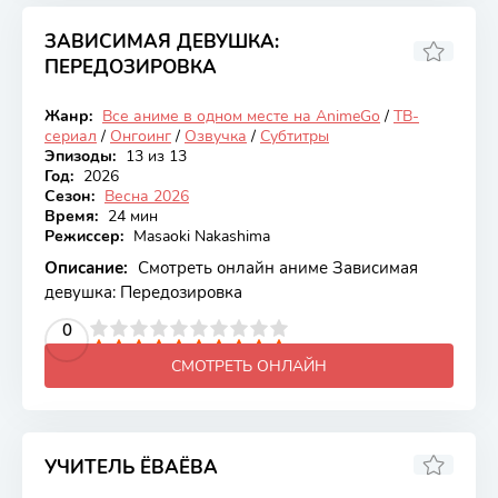
ЗАВИСИМАЯ ДЕВУШКА:
ПЕРЕДОЗИРОВКА
6.95
Жанр:
Все аниме в одном месте на AnimeGo
/
ТВ-
Онгоинг
сериал
/
Онгоинг
/
Озвучка
/
Субтитры
Эпизоды:
13 из 13
Год:
2026
Сезон:
Весна 2026
Время:
24 мин
Режиссер:
Masaoki Nakashima
Описание:
Смотреть онлайн аниме Зависимая
девушка: Передозировка
2
3
4
5
0
6
7
8
9
10
СМОТРЕТЬ ОНЛАЙН
УЧИТЕЛЬ ЁВАЁВА
6.64