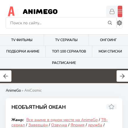
ANIMEGO
TV ФИЛЬМЫ
TV СЕРИАЛЫ
ОНГОИНГ
ПОДБОРКИ АНИМЕ
ТОП 100 СЕРИАЛОВ
МОИ СПИСКИ
РАСПИСАНИЕ
1.7
4.2
2.7
AnimeGo
» AniCosmic
НЕОБЪЯТНЫЙ ОКЕАН
8.45
Жанр:
Все аниме в одном месте на AnimeGo
/
ТВ-
Закончен
сериал
/
Завершён
/
Озвучка
/
Япония
/
дружба
/