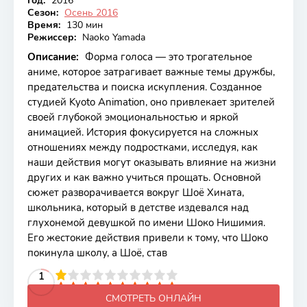
Год:
2016
Сезон:
Осень 2016
Время:
130 мин
Режиссер:
Naoko Yamada
Описание:
Форма голоса — это трогательное
аниме, которое затрагивает важные темы дружбы,
предательства и поиска искупления. Созданное
студией Kyoto Animation, оно привлекает зрителей
своей глубокой эмоциональностью и яркой
анимацией. История фокусируется на сложных
отношениях между подростками, исследуя, как
наши действия могут оказывать влияние на жизни
других и как важно учиться прощать. Основной
сюжет разворачивается вокруг Шоё Хината,
школьника, который в детстве издевался над
глухонемой девушкой по имени Шоко Нишимия.
Его жестокие действия привели к тому, что Шоко
покинула школу, а Шоё, став
2
3
4
5
1
6
7
8
9
10
СМОТРЕТЬ ОНЛАЙН