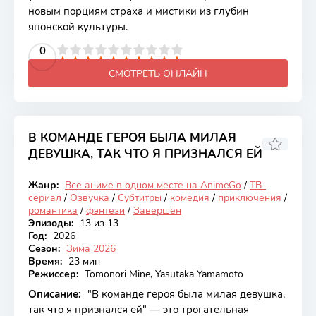
новым порциям страха и мистики из глубин
японской культуры.
2
3
4
5
0
6
7
8
9
10
СМОТРЕТЬ ОНЛАЙН
В КОМАНДЕ ГЕРОЯ БЫЛА МИЛАЯ
ДЕВУШКА, ТАК ЧТО Я ПРИЗНАЛСЯ ЕЙ
6.23
Жанр:
Все аниме в одном месте на AnimeGo
/
ТВ-
Закончен
сериал
/
Озвучка
/
Субтитры
/
комедия
/
приключения
/
романтика
/
фэнтези
/
Завершён
Эпизоды:
13 из 13
Год:
2026
Сезон:
Зима 2026
Время:
23 мин
Режиссер:
Tomonori Mine, Yasutaka Yamamoto
Описание:
"В команде героя была милая девушка,
так что я признался ей" — это трогательная