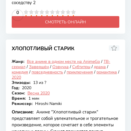
соседству 2
2
3
4
5
0
6
7
8
9
10
СМОТРЕТЬ ОНЛАЙН
ХЛОПОТЛИВЫЙ СТАРИК
6.43
Жанр:
Все аниме в одном месте на AnimeGo
/
ТВ-
Закончен
сериал
/
Завершён
/
Озвучка
/
Субтитры
/
драма
/
комедия
/
повседневность
/
приключения
/
романтика
/
2020
Эпизоды:
13 из ?
Год:
2020
Сезон:
Весна 2020
Время:
1 мин
Режиссер:
Hiroshi Namiki
Описание:
Аниме "Хлопотливый старик"
представляет собой увлекательное и трогательное
произведение, которое сочетает в себе элементы