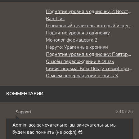
Поднятие уровня в одиночку 2: Восстаньте из тени
Ван-Пис
Гениальный целитель, который исцелял в одно мгновение, но был изгнан как бесполезный, теперь наслаждается жизнью в качестве тёмного целителя
Поднятие уровня в одиночку
Монолог фармацевта 2
Наруто: Ураганные хроники
Поднятие уровня в одиночку: Повторное пробуждение
О моём перерождении в слизь
Синяя тюрьма: Блю Лок (2 сезон) против юношеской сборной Японии
О моём перерождении в слизь 3
КОММЕНТАРИИ
Support
28.07.26
S
Admin, всё замечательно, вы замечательны, мы
будем вас помнить (не рофл) 😎