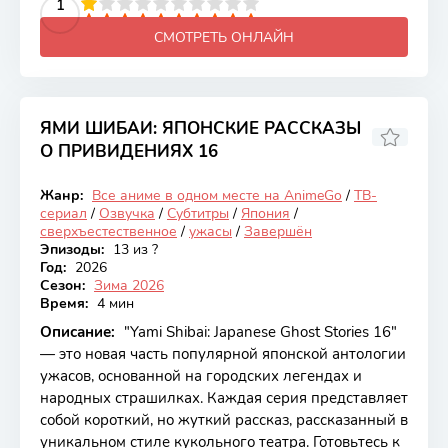
2
3
4
5
1
6
7
8
9
10
СМОТРЕТЬ ОНЛАЙН
ЯМИ ШИБАИ: ЯПОНСКИЕ РАССКАЗЫ
О ПРИВИДЕНИЯХ 16
5.77
Жанр:
Все аниме в одном месте на AnimeGo
/
ТВ-
Закончен
сериал
/
Озвучка
/
Субтитры
/
Япония
/
сверхъестественное
/
ужасы
/
Завершён
Эпизоды:
13 из ?
Год:
2026
Сезон:
Зима 2026
Время:
4 мин
Описание:
"Yami Shibai: Japanese Ghost Stories 16"
— это новая часть популярной японской антологии
ужасов, основанной на городских легендах и
народных страшилках. Каждая серия представляет
собой короткий, но жуткий рассказ, рассказанный в
уникальном стиле кукольного театра. Готовьтесь к