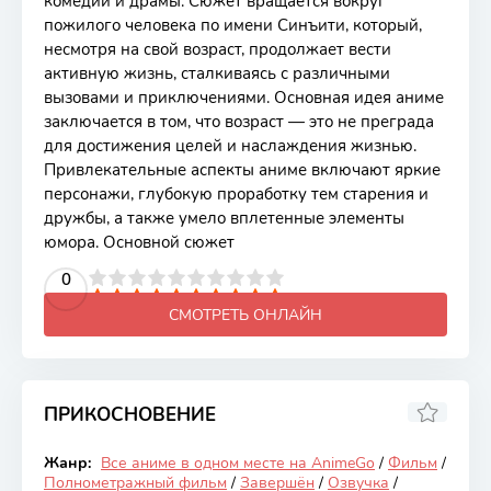
комедии и драмы. Сюжет вращается вокруг
пожилого человека по имени Синъити, который,
несмотря на свой возраст, продолжает вести
активную жизнь, сталкиваясь с различными
вызовами и приключениями. Основная идея аниме
заключается в том, что возраст — это не преграда
для достижения целей и наслаждения жизнью.
Привлекательные аспекты аниме включают яркие
персонажи, глубокую проработку тем старения и
дружбы, а также умело вплетенные элементы
юмора. Основной сюжет
2
3
4
5
0
6
7
8
9
10
СМОТРЕТЬ ОНЛАЙН
ПРИКОСНОВЕНИЕ
6.88
Жанр:
Все аниме в одном месте на AnimeGo
/
Фильм
/
Закончен
Полнометражный фильм
/
Завершён
/
Озвучка
/