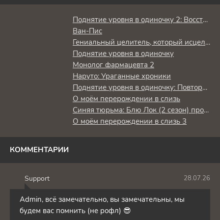
Поднятие уровня в одиночку 2: Восстаньте из тени
Ван-Пис
Гениальный целитель, который исцелял в одно мгновение, но был изгнан как бесполезный, теперь наслаждается жизнью в качестве тёмного целителя
Поднятие уровня в одиночку
Монолог фармацевта 2
Наруто: Ураганные хроники
Поднятие уровня в одиночку: Повторное пробуждение
О моём перерождении в слизь
Синяя тюрьма: Блю Лок (2 сезон) против юношеской сборной Японии
О моём перерождении в слизь 3
КОММЕНТАРИИ
Support
28.07.26
S
Admin, всё замечательно, вы замечательны, мы
будем вас помнить (не рофл) 😎