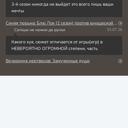
3-й сезон никогда не выйдет это всего лишь ваши
мечты
Синяя тюрьма: Блю Лок (2 сезон) против юношеской сборной Японии
Сатоши не ножки да ручки
15.07.26
С
Какого хуя, сюжет отличается от игры(игр) в
НЕВЕРОЯТНО ОГРОМНОЙ степени, часть
Вечеринка мертвецов: Замученные души