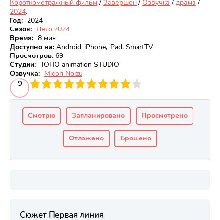
Короткометражный фильм
/
Завершён
/
Озвучка
/
драма
/
2024
,
Год:
2024
Сезон:
Лето 2024
Время:
8 мин
Доступно на
:
Android, iPhone, iPad, SmartTV
Просмотров
:
69
Студии:
TOHO animation STUDIO
Озвучка:
Midori Noizu
3
4
9
5
6
7
8
9
10
Смотрю
Запланировано
Просмотрено
Отложено
Брошено
Сюжет Первая линия