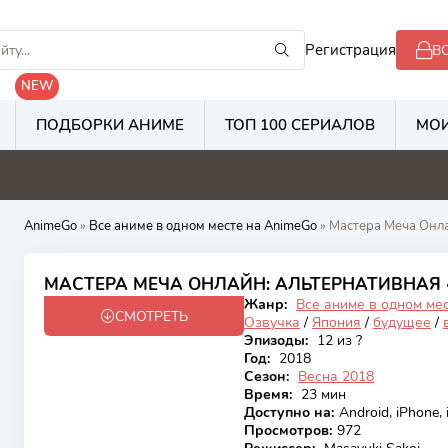
Регистрация
В
NEW
ПОДБОРКИ АНИМЕ
ТОП 100 СЕРИАЛОВ
МОИ
8
5.3
2.8
2
AnimeGo
»
Все аниме в одном месте на AnimeGo
» Мастера Меча Онл
7.01
МАСТЕРА МЕЧА ОНЛАЙН: АЛЬТЕРНАТИВНАЯ 
Жанр:
Все аниме в одном ме
СМОТРЕТЬ
Закончен
Озвучка
/
Япония
/
будущее
/
Эпизоды:
12 из ?
Год:
2018
Сезон:
Весна 2018
Время:
23 мин
Доступно на
:
Android, iPhone,
Просмотров
:
972