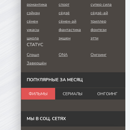
романтика
спорт
супер сила
сэйнэн
сёдзё
сёдзё-ай
сёнен
сёнен-ай
триллер
ужасы
фантастика
фэнтези
школа
экшен
этти
СТАТУС
Спэшл
ONA
Онгоинг
Завершён
ПОПУЛЯРНЫЕ ЗА МЕСЯЦ
ФИЛЬМЫ
СЕРИАЛЫ
ОНГОИНГ
МЫ В СОЦ. СЕТЯХ