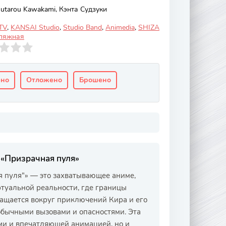
utarou Kawakami, Кэнта Судзуки
.TV
,
KANSAI Studio
,
Studio Band
,
Animedia
,
SHIZA
ляжная
ено
Отложено
Брошено
 «Призрачная пуля»
 пуля"» — это захватывающее аниме,
ртуальной реальности, где границы
ащается вокруг приключений Кира и его
обычными вызовами и опасностями. Эта
ми и впечатляющей анимацией, но и