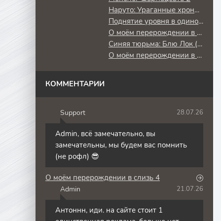
Наруто: Ураганные хроники
Поднятие уровня в одиночку: Повторное пробуждение
О моём перерождении в слизь
Синяя тюрьма: Блю Лок (2 сезон) против юношеской сборной Японии
О моём перерождении в слизь 3
КОММЕНТАРИИ
Support
28.07.26
S
Admin, всё замечательно, вы
замечательны, мы будем вас помнить
(не рофл) 😎
О моём перерождении в слизь 4
Admin
21.07.26
A
Антоннн, иди. на сайте стоит 1