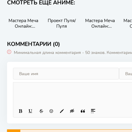
СМОТРЕТЬ ЕЩЁ АНИМЕ:
Мастера Меча
Проект Пуля/
Мастера Меча
Мас
Онлайн:
Пуля
Онлайн:
О
Альтернативна
Алисизация —
Про
я «Призрачная
Война в
пуля» 2
Подмирье
глу
КОММЕНТАРИИ (0)
Минимальная длина комментария - 50 знаков. Комментари