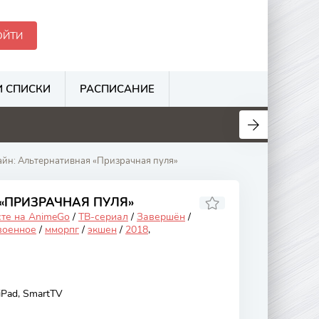
ОЙТИ
 СПИСКИ
РАСПИСАНИЕ
.1
6.3
3.1
3.5
айн: Альтернативная «Призрачная пуля»
«ПРИЗРАЧНАЯ ПУЛЯ»
сте на AnimeGo
/
ТВ-сериал
/
Завершён
/
военное
/
мморпг
/
экшен
/
2018
,
 iPad, SmartTV