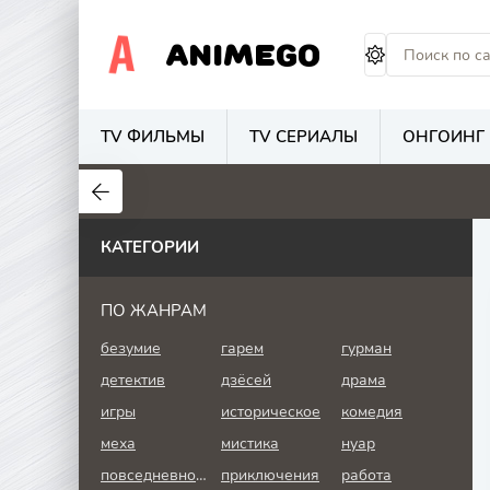
ANIMEGO
TV ФИЛЬМЫ
TV СЕРИАЛЫ
ОНГОИНГ
1.7
4.2
2.7
КАТЕГОРИИ
ПО ЖАНРАМ
безумие
гарем
гурман
детектив
дзёсей
драма
игры
историческое
комедия
меха
мистика
нуар
повседневность
приключения
работа