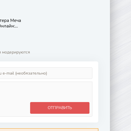
тера Меча
нлайн:
грессив —
Скерцо
бокой ночи
и модерируются
ОТПРАВИТЬ