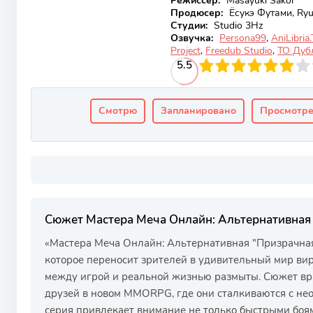
Режиссер:
Masayuki Sakoi
Продюсер:
Ёсукэ Футами, Ryu
Студии:
Studio 3Hz
Озвучка:
Persona99
,
AniLibria
Project
,
Freedub Studio
,
ТО Дуб
60
1
2
3
5.5
4
5
6
7
8
9
10
Смотрю
Запланировано
Просмотр
Сюжет Мастера Меча Онлайн: Альтернативная
«Мастера Меча Онлайн: Альтернативная "Призрачная
которое переносит зрителей в удивительный мир ви
между игрой и реальной жизнью размыты. Сюжет вр
друзей в новом MMORPG, где они сталкиваются с не
серия привлекает внимание не только быстрыми боя