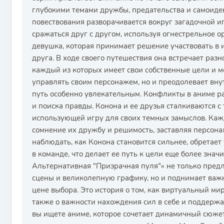
глубокими темами дружбы, предательства и самоид
повествования разворачивается вокруг загадочной иг
сражаться друг с другом, используя огнестрельное о
девушка, которая принимает решение участвовать в 
друга. В ходе своего путешествия она встречает раз
каждый из которых имеет свои собственные цели и м
управлять своим персонажем, но и преодолевает внут
путь особенно увлекательным. Конфликты в аниме р
и поиска правды. Конона и ее друзья сталкиваются с
использующей игру для своих темных замыслов. Каж
сомнение их дружбу и решимость, заставляя персона
наблюдать, как Конона становится сильнее, обретает
в команде, что делает ее путь к цели еще более зна
Альтернативная "Призрачная пуля"» не только пред
сцены и великолепную графику, но и поднимает важ
цене выбора. Это история о том, как виртуальный ми
также о важности нахождения сил в себе и поддержа
вы ищете аниме, которое сочетает динамичный сюжет