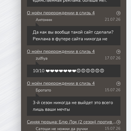
единственная реклама. больше нет.
О моём перерождении в слизь 4
Антоннн
21.07.26
А
Да как вы вообще такой сайт сделали?
Реклама в футере сайта никогда не
О моём перерождении в слизь 4
zulfiya
17.07.26
Z
10/10 ❤️❤️❤️❤️❤️❤️❤️😍😍😍😍😍😍
О моём перерождении в слизь 4
Бротато
15.07.26
Б
3-й сезон никогда не выйдет это всего
лишь ваши мечты
Синяя тюрьма: Блю Лок (2 сезон) против юношеской сборной Японии
Сатоши не ножки да ручки
15.07.26