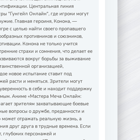
ентификации. Центральная линия
ры "Гунгейл Онлайн", где игроки могут
ружие. Главная героиня, Конона, —
игре с целью найти своего пропавшего
нообразных противников и союзников,
отивации. Конона не только учится
ренние страхи и сомнения, что делает ее
азвиваются вокруг борьбы за выживание
 таинственной организацией,
дое новое испытание ставит под
жей расти и меняться. Зрители могут
 уверенность в себе и находит поддержку
чимым. Аниме «Мастера Меча Онлайн:
лагает зрителям захватывающие боевые
ные вопросы о дружбе, преданности и
р может отражать реальную жизнь, а
ния друг друга в трудные времена. Если
, глубоких персонажей и