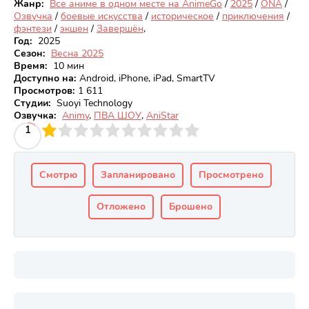
Жанр:
Все аниме в одном месте на AnimeGo
/
2025
/
ONA
/
Озвучка
/
боевые искусства
/
историческое
/
приключения
/
фэнтези
/
экшен
/
Завершён
,
Год:
2025
Сезон:
Весна 2025
Время:
10 мин
Доступно на
:
Android, iPhone, iPad, SmartTV
Просмотров
:
1 611
Студии:
Suoyi Technology
Озвучка:
Animy
,
ПВА ШОУ
,
AniStar
3
4
1
5
6
7
8
9
10
Смотрю
Запланировано
Просмотрено
Отложено
Брошено