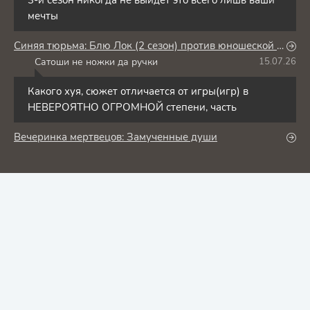
3-й сезон никогда не выйдет это всего лишь ваши
мечты
Синяя тюрьма: Блю Лок (2 сезон) против юношеской сборной Японии
Сатоши не ножки да ручки
15.07.26
С
Какого хуя, сюжет отличается от игры(игр) в
НЕВЕРОЯТНО ОГРОМНОЙ степени, часть
Вечеринка мертвецов: Замученные души