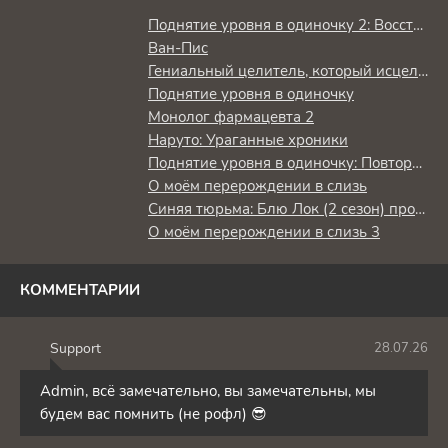
Поднятие уровня в одиночку 2: Восстаньте из тени
Ван-Пис
Гениальный целитель, который исцелял в одно мгновение, но был изгнан как бесполезный, теперь наслаждается жизнью в качестве тёмного целителя
Поднятие уровня в одиночку
Монолог фармацевта 2
Наруто: Ураганные хроники
Поднятие уровня в одиночку: Повторное пробуждение
О моём перерождении в слизь
Синяя тюрьма: Блю Лок (2 сезон) против юношеской сборной Японии
О моём перерождении в слизь 3
КОММЕНТАРИИ
Support
28.07.26
S
Admin, всё замечательно, вы замечательны, мы
будем вас помнить (не рофл) 😎