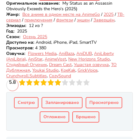
Оригинальное название:
My Status as an Assassin
Obviously Exceeds the Hero’s (2025)
Жанр:
Все аниме в одном месте на AnimeGo
/
2025
/
ТВ-
сериал
/
приключения
/
фэнтези
/
экшен
/
Завершён
,
Эпизоды:
12 из ?
Год:
2025
Сезон:
Осень 2025
Доступно на
:
Android, iPhone, iPad, SmartTV
Просмотров
:
4 380
Озвучка:
Flowers Media
,
AniBaza
,
AniDUB
,
AniLiberty
(AniLibria)
,
AniStar
,
AnimeVost
,
New Horizons Studio
,
Студийный Огурчик
,
Dream Cast
,
Ушастая озвучка
,
ТО
Дубляжная
,
Youkai Studio
,
KoeKak
,
GrickVoice
,
Crunchyroll.Subtitles
,
CozySound
3
5.8
4
5
6
7
8
9
10
Смотрю
Запланировано
Просмотрено
Отложено
Брошено