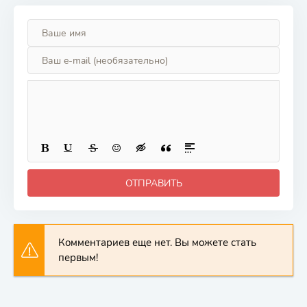
девять тысяч
девятьсот
девяносто
девятого уровня,
чтобы отомстить
бывшим
соратникам и
всему миру!
ОТПРАВИТЬ
Комментариев еще нет. Вы можете стать
первым!