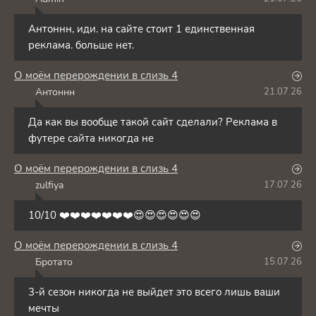
A
Антоннн, иди. на сайте стоит 1 единственная
реклама. больше нет.
О моём перерождении в слизь 4
Антоннн
21.07.26
А
Да как вы вообще такой сайт сделали? Реклама в
футере сайта никогда не
О моём перерождении в слизь 4
zulfiya
17.07.26
Z
10/10 ❤️❤️❤️❤️❤️❤️❤️😍😍😍😍😍😍
О моём перерождении в слизь 4
Бротато
15.07.26
Б
3-й сезон никогда не выйдет это всего лишь ваши
мечты