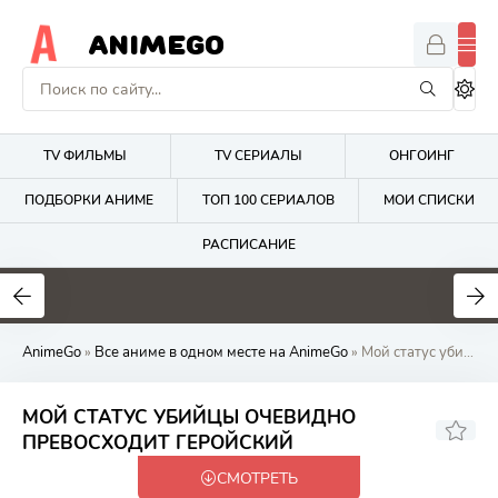
ANIMEGO
TV ФИЛЬМЫ
TV СЕРИАЛЫ
ОНГОИНГ
ПОДБОРКИ АНИМЕ
ТОП 100 СЕРИАЛОВ
МОИ СПИСКИ
РАСПИСАНИЕ
1.7
4.2
2.7
AnimeGo
»
Все аниме в одном месте на AnimeGo
» Мой статус убийцы очевидно превосходит геройский
МОЙ СТАТУС УБИЙЦЫ ОЧЕВИДНО
6.58
ПРЕВОСХОДИТ ГЕРОЙСКИЙ
СМОТРЕТЬ
Закончен