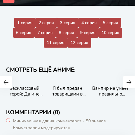
1 серия
2 серия
3 серия
4 серия
5 серия
6 серия
7 серия
8 серия
9 серия
10 серия
11 серия
12 серия
СМОТРЕТЬ ЕЩЁ АНИМЕ:
Бесклассовый
Я был предан
Вампир не умеет
герой: Да мне
товарищами в
правильно
всё равно не
глубине
сосать
нужны эти ваши
подземелья, но
умения
благодаря
КОММЕНТАРИИ (0)
своему навыку
Минимальная длина комментария - 50 знаков.
«Бесконечная
Комментарии модерируются
гача» я обрёл
союзников