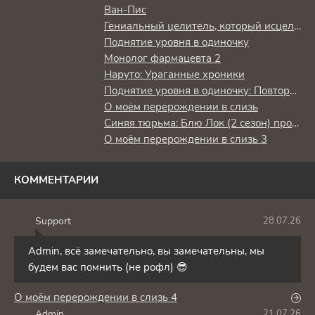
Ван-Пис
Гениальный целитель, который исцелял в одно мгновение, но был изгнан как бесполезный, теперь наслаждается жизнью в качестве тёмного целителя
Поднятие уровня в одиночку
Монолог фармацевта 2
Наруто: Ураганные хроники
Поднятие уровня в одиночку: Повторное пробуждение
О моём перерождении в слизь
Синяя тюрьма: Блю Лок (2 сезон) против юношеской сборной Японии
О моём перерождении в слизь 3
КОММЕНТАРИИ
Support
28.07.26
S
Admin, всё замечательно, вы замечательны, мы
будем вас помнить (не рофл) 😎
О моём перерождении в слизь 4
Admin
21.07.26