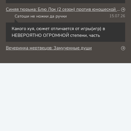
Синяя тюрьма: Блю Лок (2 сезон) против юношеской сборной Японии
Сатоши не ножки да ручки
15.07.26
С
Какого хуя, сюжет отличается от игры(игр) в
НЕВЕРОЯТНО ОГРОМНОЙ степени, часть
Вечеринка мертвецов: Замученные души