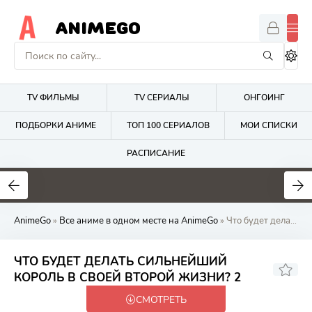
ANIMEGO
TV ФИЛЬМЫ
TV СЕРИАЛЫ
ОНГОИНГ
ПОДБОРКИ АНИМЕ
ТОП 100 СЕРИАЛОВ
МОИ СПИСКИ
РАСПИСАНИЕ
4.2
2.7
8
AnimeGo
»
Все аниме в одном месте на AnimeGo
» Что будет делать сильнейший король в своей второй жизни? 2
ЧТО БУДЕТ ДЕЛАТЬ СИЛЬНЕЙШИЙ
6.18
КОРОЛЬ В СВОЕЙ ВТОРОЙ ЖИЗНИ? 2
СМОТРЕТЬ
Онгоинг