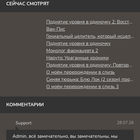
СЕЙЧАС СМОТРЯТ
Поднятие уровня в одиночку 2: Восстаньте из тени
Ван-Пис
Гениальный целитель, который исцелял в одно мгновение, но был изгнан как бесполезный, теперь наслаждается жизнью в качестве тёмного целителя
Поднятие уровня в одиночку
Монолог фармацевта 2
Наруто: Ураганные хроники
Поднятие уровня в одиночку: Повторное пробуждение
О моём перерождении в слизь
Синяя тюрьма: Блю Лок (2 сезон) против юношеской сборной Японии
О моём перерождении в слизь 3
КОММЕНТАРИИ
Support
28.07.26
S
Admin, всё замечательно, вы замечательны, мы