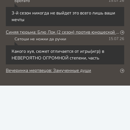
Бротато
15.07.26
Б
3-й сезон никогда не выйдет это всего лишь ваши
мечты
Синяя тюрьма: Блю Лок (2 сезон) против юношеской сборной Японии
Сатоши не ножки да ручки
15.07.26
С
Какого хуя, сюжет отличается от игры(игр) в
НЕВЕРОЯТНО ОГРОМНОЙ степени, часть
Вечеринка мертвецов: Замученные души