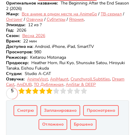
Оригинальное название:
The Beginning After the End Season
2 (2026)
Жанр:
Все аниме в одном месте на AnimeGo
/
ТВ-сериал
/
Онгоинг
/
Озвучка
/
Субтитры
/
Япония
,
Эпизоды:
12 из ?
Год:
2026
Сезон:
Весна 2026
Время:
22 мин
Доступно на
:
Android, iPhone, iPad, SmartTV
Просмотров
:
980
Режиссер:
Keitarou Motonaga
Продюсер:
Heather Horn, Rui Kyo, Shunsuke Satou, Hiroyuki
Tanaka, Eishou Fukuda
Студии:
Studio A-CAT
Озвучка:
AnimeVost
,
AniMaunt
,
Crunchyroll.Subtitles
,
Dream
Cast
,
AniDUB
,
ТО Дубляжная
,
AniStar & DEEP
3
4
5
5
6
7
8
9
10
Смотрю
Запланировано
Просмотрено
Отложено
Брошено