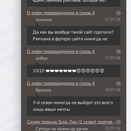
единственная реклама. больше нет.
О моём перерождении в слизь 4
Антоннн
21.07.26
А
Да как вы вообще такой сайт сделали?
Реклама в футере сайта никогда не
О моём перерождении в слизь 4
zulfiya
17.07.26
Z
10/10 ❤️❤️❤️❤️❤️❤️❤️😍😍😍😍😍😍
О моём перерождении в слизь 4
Бротато
15.07.26
Б
3-й сезон никогда не выйдет это всего
лишь ваши мечты
Синяя тюрьма: Блю Лок (2 сезон) против юношеской сборной Японии
Сатоши не ножки да ручки
15.07.26