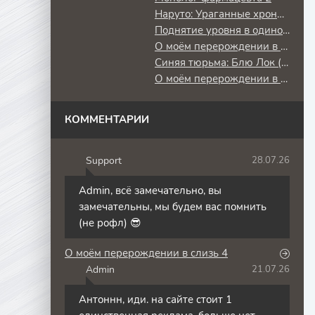
Наруто: Ураганные хроники
Поднятие уровня в одиночку: Повторное пробуждение
О моём перерождении в слизь
Синяя тюрьма: Блю Лок (2 сезон) против юношеской сборной Японии
О моём перерождении в слизь 3
КОММЕНТАРИИ
Support
28.07.26
S
Admin, всё замечательно, вы
замечательны, мы будем вас помнить
(не рофл) 😎
О моём перерождении в слизь 4
Admin
21.07.26
A
Антоннн, иди. на сайте стоит 1