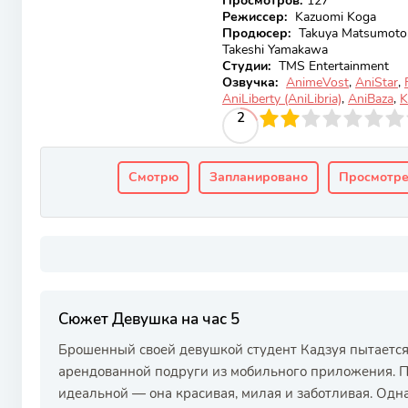
Просмотров
:
127
Режиссер:
Kazuomi Koga
Продюсер:
Takuya Matsumoto, 
Takeshi Yamakawa
Студии:
TMS Entertainment
Озвучка:
AnimeVost
,
AniStar
,
AniLiberty (AniLibria)
,
AniBaza
,
K
20
1
2
3
4
2
5
6
7
8
9
10
Смотрю
Запланировано
Просмотр
Сюжет Девушка на час 5
Брошенный своей девушкой студент Кадзуя пытается
арендованной подруги из мобильного приложения. П
идеальной — она красивая, милая и заботливая. Одн