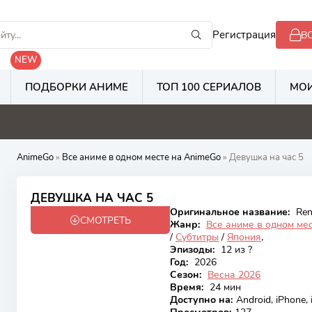
Регистрация
В
NEW
ПОДБОРКИ АНИМЕ
ТОП 100 СЕРИАЛОВ
МОИ
8
5.3
2.8
2
AnimeGo
»
Все аниме в одном месте на AnimeGo
» Девушка на час 5
6.21
ДЕВУШКА НА ЧАС 5
Оригинальное название:
Rent
СМОТРЕТЬ
Онгоинг
Жанр:
Все аниме в одном ме
/
Субтитры
/
Япония
,
Эпизоды:
12 из ?
Год:
2026
Сезон:
Весна 2026
Время:
24 мин
Доступно на
:
Android, iPhone,