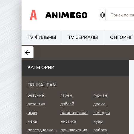
ANIMEGO
TV ФИЛЬМЫ
TV СЕРИАЛЫ
ОНГОИНГ
1.7
4.2
2.7
КАТЕГОРИИ
ПО ЖАНРАМ
безумие
гарем
гурман
детектив
дзёсей
драма
игры
историческое
комедия
меха
мистика
нуар
повседневность
приключения
работа