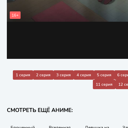
1 серия
2 серия
3 серия
4 серия
5 серия
6 сер
11 серия
12 с
СМОТРЕТЬ ЕЩЁ АНИМЕ:
Брошенный
Вселенная
Девушка на
За