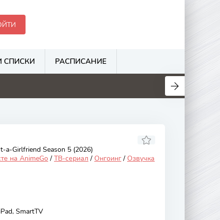
ОЙТИ
 СПИСКИ
РАСПИСАНИЕ
.1
6.3
3.1
3.5
-a-Girlfriend Season 5 (2026)
сте на AnimeGo
/
ТВ-сериал
/
Онгоинг
/
Озвучка
 iPad, SmartTV