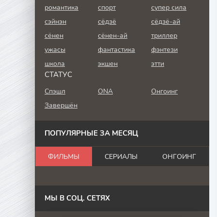
романтика
спорт
супер сила
сэйнэн
сёдзё
сёдзё-ай
сёнен
сёнен-ай
триллер
ужасы
фантастика
фэнтези
школа
экшен
этти
СТАТУС
Спэшл
ONA
Онгоинг
Завершён
ПОПУЛЯРНЫЕ ЗА МЕСЯЦ
ФИЛЬМЫ
СЕРИАЛЫ
ОНГОИНГ
МЫ В СОЦ. СЕТЯХ