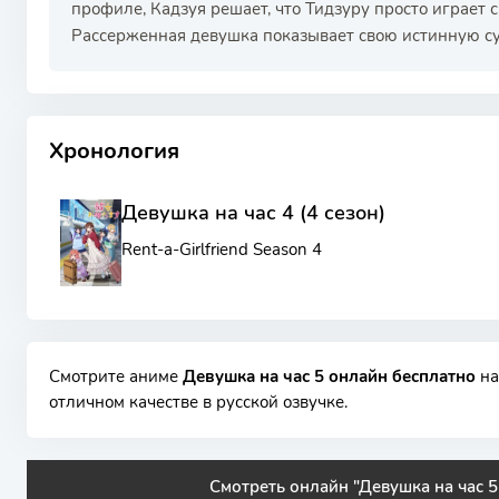
профиле, Кадзуя решает, что Тидзуру просто играет 
Рассерженная девушка показывает свою истинную су
РЕКЛАМА
РЕКЛАМА
РЕКЛАМА
РЕКЛАМА
Хронология
Девушка на час 4 (4 сезон)
Rent-a-Girlfriend Season 4
Смотрите аниме
Девушка на час 5 онлайн бесплатно
на
отличном качестве в русской озвучке.
Смотреть онлайн "Девушка на час 5