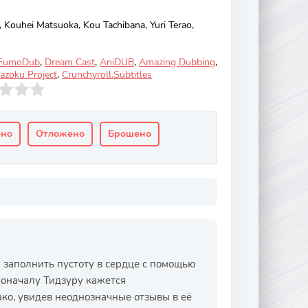
Kouhei Matsuoka, Kou Tachibana, Yuri Terao,
FumoDub
,
Dream Cast
,
AniDUB
,
Amazing Dubbing
,
azoku Project
,
Crunchyroll.Subtitles
ено
Отложено
Брошено
 заполнить пустоту в сердце с помощью
оначалу Тидзуру кажется
ако, увидев неоднозначные отзывы в её