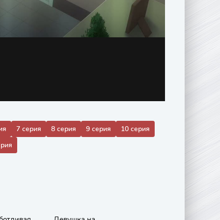
ия
7 серия
8 серия
9 серия
10 серия
ерия
ботливая
Девушка на