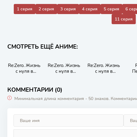
1 серия
2 серия
3 серия
4 серия
5 серия
6 сер
11 серия
СМОТРЕТЬ ЕЩЁ АНИМЕ:
Re:Zero. Жизнь
Re:Zero. Жизнь
Re:Zero. Жизнь
с нуля в
с нуля в
с нуля в
П
альтернативно
альтернативно
альтернативно
м мире
м мире:
м мире 3
Замороженные
КОММЕНТАРИИ (0)
узы
Минимальная длина комментария - 50 знаков. Комментари