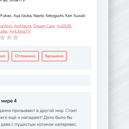
 iPad, SmartTV
 Fukao, Aya Iizuka, Naoto Setoguchi, Ken Suzuki
meVost
,
AniMaunt
,
Dream Cast
,
AniDUB
,
udio
,
AniLibria.TV
ено
Отложено
Брошено
 мире 4
данно призывают в другой мир. Стоит
 него ещё и нападают! Дело было бы
 дева с пушистым котиком наперевес,