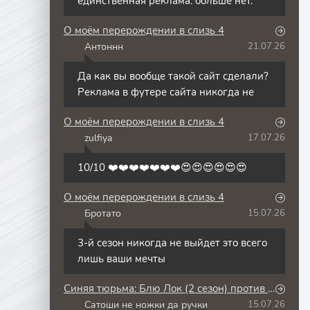
единственная реклама. больше нет.
О моём перерождении в слизь 4
Антоннн
21.07.26
А
Да как вы вообще такой сайт сделали?
Реклама в футере сайта никогда не
О моём перерождении в слизь 4
zulfiya
17.07.26
Z
10/10 ❤️❤️❤️❤️❤️❤️❤️😍😍😍😍😍😍
О моём перерождении в слизь 4
Бротато
15.07.26
Б
3-й сезон никогда не выйдет это всего
лишь ваши мечты
Синяя тюрьма: Блю Лок (2 сезон) против юношеской сборной Японии
Сатоши не ножки да ручки
15.07.26