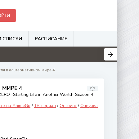
ОЙТИ
 СПИСКИ
РАСПИСАНИЕ
.1
6.3
3.1
3.5
нуля в альтернативном мире 4
 МИРЕ 4
ERO -Starting Life in Another World- Season 4
сте на AnimeGo
/
ТВ-сериал
/
Онгоинг
/
Озвучка