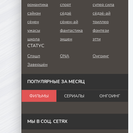
романтика
спорт
супер сила
сэйнэн
сёдзё
сёдзё-ай
сёнен
сёнен-ай
триллер
ужасы
фантастика
фэнтези
школа
экшен
этти
СТАТУС
Спэшл
ONA
Онгоинг
Завершён
ПОПУЛЯРНЫЕ ЗА МЕСЯЦ
ФИЛЬМЫ
СЕРИАЛЫ
ОНГОИНГ
МЫ В СОЦ. СЕТЯХ