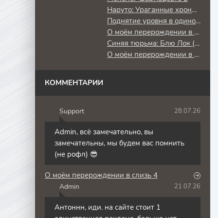
Наруто: Ураганные хроники
Поднятие уровня в одиночку: Повторное пробуждение
О моём перерождении в слизь
Синяя тюрьма: Блю Лок (2 сезон) против юношеской сборной Японии
О моём перерождении в слизь 3
КОММЕНТАРИИ
Support
28.07.26
S
Admin, всё замечательно, вы
замечательны, мы будем вас помнить
(не рофл) 😎
О моём перерождении в слизь 4
Admin
21.07.26
A
Антоннн, иди. на сайте стоит 1