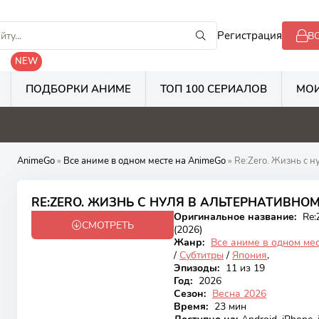
Регистрация
В
NEW
ПОДБОРКИ АНИМЕ
ТОП 100 СЕРИАЛОВ
МОИ
8
5.3
2.8
2
AnimeGo
»
Все аниме в одном месте на AnimeGo
» Re:Zero. Жизнь с 
9.17
RE:ZERO. ЖИЗНЬ С НУЛЯ В АЛЬТЕРНАТИВНОМ
Оригинальное название:
Re:Z
СМОТРЕТЬ
Онгоинг
(2026)
Жанр:
Все аниме в одном ме
/
Субтитры
/
Япония
,
Эпизоды:
11 из 19
Год:
2026
Сезон:
Весна 2026
Время:
23 мин