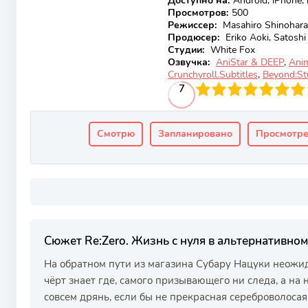
Доступно на
:
Android, iPhone,
Просмотров
:
500
Режиссер:
Masahiro Shinohara
Продюсер:
Eriko Aoki, Satoshi
Студии:
White Fox
Озвучка:
AniStar & DEEP
,
Ani
Crunchyroll.Subtitles
,
Beyond:St
70
1
2
3
4
7
5
6
7
8
9
10
Смотрю
Запланировано
Просмотр
Сюжет Re:Zero. Жизнь с нуля в альтернативном
На обратном пути из магазина Субару Нацуки неожи
чёрт знает где, самого призывающего ни следа, а на
совсем дрянь, если бы не прекрасная сереброволосая