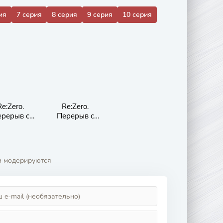
ия
7 серия
8 серия
9 серия
10 серия
Re:Zero.
Re:Zero.
ерерыв с
Перерыв с
нуля 3
нуля 2
и модерируются