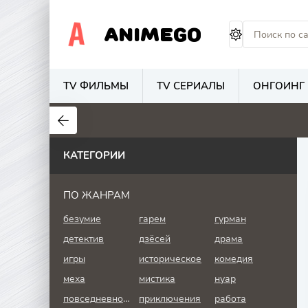
ANIMEGO
TV ФИЛЬМЫ
TV СЕРИАЛЫ
ОНГОИНГ
1.7
4.2
2.7
КАТЕГОРИИ
ПО ЖАНРАМ
безумие
гарем
гурман
детектив
дзёсей
драма
игры
историческое
комедия
меха
мистика
нуар
повседневность
приключения
работа