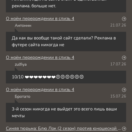
реклама. больше нет.
О моём перерождении в слизь 4
Антоннн
21.07.26
А
Да как вы вообще такой сайт сделали? Реклама в
футере сайта никогда не
О моём перерождении в слизь 4
zulfiya
17.07.26
Z
10/10 ❤️❤️❤️❤️❤️❤️❤️😍😍😍😍😍😍
О моём перерождении в слизь 4
Бротато
15.07.26
Б
3-й сезон никогда не выйдет это всего лишь ваши
мечты
Синяя тюрьма: Блю Лок (2 сезон) против юношеской сборной Японии