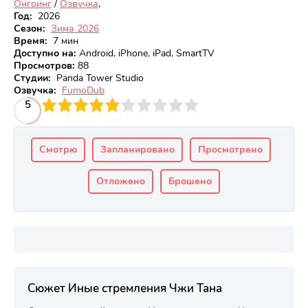
Онгоинг
/
Озвучка
,
Год:
2026
Сезон:
Зима 2026
Время:
7 мин
Доступно на
:
Android, iPhone, iPad, SmartTV
Просмотров
:
88
Студии:
Panda Tower Studio
Озвучка:
FumoDub
3
4
5
5
6
7
8
9
10
Смотрю
Запланировано
Просмотрено
Отложено
Брошено
Сюжет Иные стремления Чжи Тана