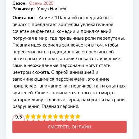
Сезон:
Осень 2025
Режиссер:
Yuuya Horiuchi
Описание:
Аниме "Шальной последний босс
явился!" предлагает зрителям увлекательное
сочетание фэнтези, комедии и приключений,
погружая в мир, где привычные роли перепутаны.
Главная идея сериала заключается в том, чтобы
переосмыслить традиционные стереотипы об
антигероях и героях, а также показать, как даже
самые неожиданные персонажи могут стать
центром сюжета. С яркой анимацией и
запоминающимися персонажами, это аниме
привлекает внимание как новичков, так и опытных
зрителей. Сюжет начинается с того, что мир, в
котором живут главные герои, находится на грани
разрушения. Главная героиня,
2
3
4
9.5
5
6
7
8
9
10
СМОТРЕТЬ ОНЛАЙН