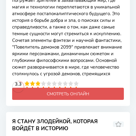
погружает зрителей в захватывающий мир, где
магия и технологии переплетаются в уникальной
атмосфере постапокалиптического будущего. Это
история о борьбе добра и зла, о поисках силы и
справедливости, а также о том, как даже самые
темные сущности могут стремиться к искуплению.
Сочетая элементы фэнтези и научной фантастики,
"Повелитель демонов 2099" привлекает внимание
яркими персонажами, динамичным сюжетом и
глубокими философскими вопросами. Основной
сюжет разворачивается в мире, где человечество
столкнулось с угрозой демонов, стремящихся
2
3
4
3.3
5
6
7
8
9
10
СМОТРЕТЬ ОНЛАЙН
Я СТАНУ ЗЛОДЕЙКОЙ, КОТОРАЯ
ВОЙДЁТ В ИСТОРИЮ
7.33