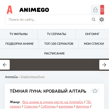
ANIMEGO
TV ФИЛЬМЫ
TV СЕРИАЛЫ
ОНГОИНГ
ПОДБОРКИ АНИМЕ
ТОП 100 СЕРИАЛОВ
МОИ СПИСКИ
РАСПИСАНИЕ
1.7
4.2
2.7
AnimeGo
» DiabloVoiceOver
ТЁМНАЯ ЛУНА: КРОВАВЫЙ АЛТАРЬ
6.37
Жанр:
Все аниме в одном месте на AnimeGo
/
ТВ-
Закончен
сериал
/
Озвучка
/
Субтитры
/
вампиры
/
фэнтези
/