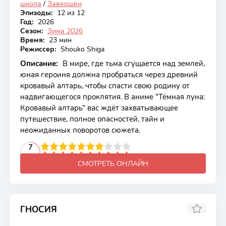
школа
/
Завершён
Эпизоды:
12 из 12
Год:
2026
Сезон:
Зима 2026
Время:
23 мин
Режиссер:
Shouko Shiga
Описание:
В мире, где тьма сгущается над землей,
юная героиня должна пробраться через древний
кровавый алтарь, чтобы спасти свою родину от
надвигающегося проклятия. В аниме "Тёмная луна:
Кровавый алтарь" вас ждёт захватывающее
путешествие, полное опасностей, тайн и
неожиданных поворотов сюжета.
2
3
4
5
7
6
7
8
9
10
СМОТРЕТЬ ОНЛАЙН
ГНОСИЯ
7.88