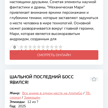
настоящими друзьями. Сочетая элементы научной
фантастики и драмы, "Механическая Мари"
привлекает внимание яркими персонажами и
глубокими темами, которые заставляют задуматься
о месте человека в мире технологий. Основной
сюжет разворачивается вокруг главной героини,
Мари, которая является высокоразвитым
андроидом, созданным для
2
3
4
5
0
6
7
8
9
10
СМОТРЕТЬ ОНЛАЙН
ШАЛЬНОЙ ПОСЛЕДНИЙ БОСС
ЯВИЛСЯ!
7.47
Жанр:
Все аниме в одном месте на AnimeGo
/
ТВ-
Закончен
сериал
/
Завершён
Эпизоды:
12 из ?
Год:
2025