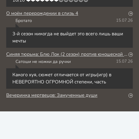
10/10 ❤️❤️❤️❤️❤️❤️❤️😍😍😍😍😍😍
О моём перерождении в слизь 4
Бротато
15.07.26
Б
3-й сезон никогда не выйдет это всего лишь ваши
мечты
Синяя тюрьма: Блю Лок (2 сезон) против юношеской сборной Японии
Сатоши не ножки да ручки
15.07.26
С
Какого хуя, сюжет отличается от игры(игр) в
НЕВЕРОЯТНО ОГРОМНОЙ степени, часть
Вечеринка мертвецов: Замученные души