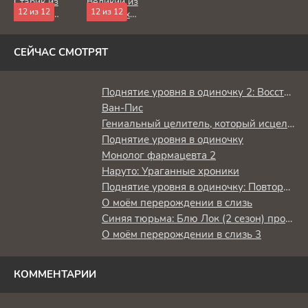
Старик из
Великий из
младенец и
12 из 12
12 из 12
деревни
бродячих
герой-
становится
псов:
нежить
Святым
Шуточные
мечом
истории
СЕЙЧАС СМОТРЯТ
Поднятие уровня в одиночку 2: Восстаньте из тени
Ван-Пис
Гениальный целитель, который исцелял в одно мгновение, но был изгнан как бесполезный, теперь наслаждается жизнью в качестве тёмного целителя
Поднятие уровня в одиночку
Монолог фармацевта 2
Наруто: Ураганные хроники
Поднятие уровня в одиночку: Повторное пробуждение
О моём перерождении в слизь
Синяя тюрьма: Блю Лок (2 сезон) против юношеской сборной Японии
О моём перерождении в слизь 3
КОММЕНТАРИИ