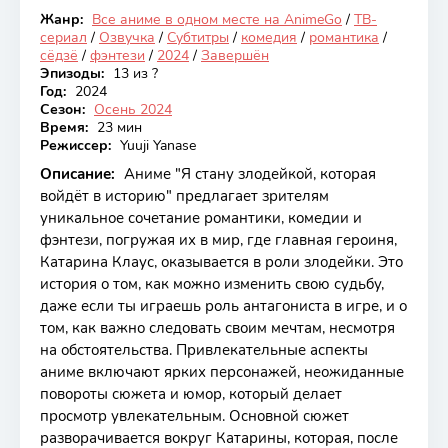
Жанр:
Все аниме в одном месте на AnimeGo
/
ТВ-
Закончен
сериал
/
Озвучка
/
Субтитры
/
комедия
/
романтика
/
сёдзё
/
фэнтези
/
2024
/
Завершён
Эпизоды:
13 из ?
Год:
2024
Сезон:
Осень 2024
Время:
23 мин
Режиссер:
Yuuji Yanase
Описание:
Аниме "Я стану злодейкой, которая
войдёт в историю" предлагает зрителям
уникальное сочетание романтики, комедии и
фэнтези, погружая их в мир, где главная героиня,
Катарина Клаус, оказывается в роли злодейки. Это
история о том, как можно изменить свою судьбу,
даже если ты играешь роль антагониста в игре, и о
том, как важно следовать своим мечтам, несмотря
на обстоятельства. Привлекательные аспекты
аниме включают ярких персонажей, неожиданные
повороты сюжета и юмор, который делает
просмотр увлекательным. Основной сюжет
разворачивается вокруг Катарины, которая, после