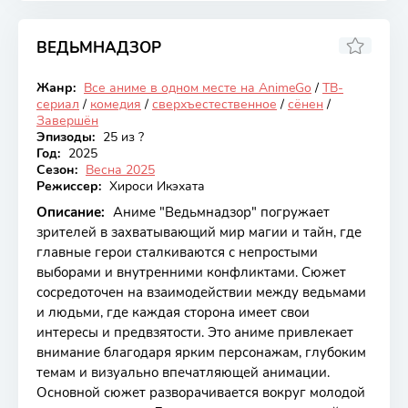
ВЕДЬМНАДЗОР
7.41
Жанр:
Все аниме в одном месте на AnimeGo
/
ТВ-
Закончен
сериал
/
комедия
/
сверхъестественное
/
сёнен
/
Завершён
Эпизоды:
25 из ?
Год:
2025
Сезон:
Весна 2025
Режиссер:
Хироси Икэхата
Описание:
Аниме "Ведьмнадзор" погружает
зрителей в захватывающий мир магии и тайн, где
главные герои сталкиваются с непростыми
выборами и внутренними конфликтами. Сюжет
сосредоточен на взаимодействии между ведьмами
и людьми, где каждая сторона имеет свои
интересы и предвзятости. Это аниме привлекает
внимание благодаря ярким персонажам, глубоким
темам и визуально впечатляющей анимации.
Основной сюжет разворачивается вокруг молодой