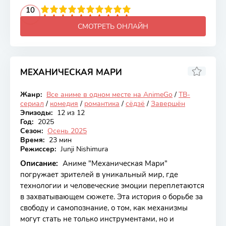
2
3
4
10
5
6
7
8
9
10
СМОТРЕТЬ ОНЛАЙН
МЕХАНИЧЕСКАЯ МАРИ
6.88
Жанр:
Все аниме в одном месте на AnimeGo
/
ТВ-
Закончен
сериал
/
комедия
/
романтика
/
сёдзё
/
Завершён
Эпизоды:
12 из 12
Год:
2025
Сезон:
Осень 2025
Время:
23 мин
Режиссер:
Junji Nishimura
Описание:
Аниме "Механическая Мари"
погружает зрителей в уникальный мир, где
технологии и человеческие эмоции переплетаются
в захватывающем сюжете. Эта история о борьбе за
свободу и самопознание, о том, как механизмы
могут стать не только инструментами, но и