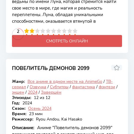
ведьмы по имени Луна, которая стремится найти
свое место в мире, где магия и реальность
переплетены. Луна, обладая уникальными
способностями, оказывается втянутой в
2
3
4
5
2
6
7
8
9
10
СМОТРЕТЬ ОНЛАЙН
ПОВЕЛИТЕЛЬ ДЕМОНОВ 2099
7.41
Жанр:
Все аниме в одном месте на AnimeGo
/
ТВ-
Закончен
сериал
/
Озвучка
/
Субтитры
/
фантастика
/
фэнтези
/
экшен
/
2024
/
Завершён
Эпизоды:
12 из 12
Год:
2024
Сезон:
Осень 2024
Время:
23 мин
Режиссер:
Ryou Andou, Kai Hasako
Описание:
Аниме "Повелитель демонов 2099"