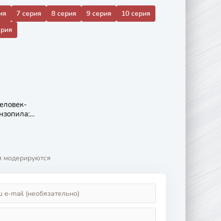
ия
7 серия
8 серия
9 серия
10 серия
ерия
еловек-
нзопила:
Резе
и модерируются