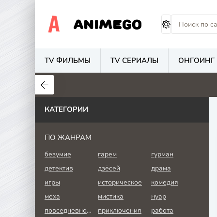
ANIMEGO
TV ФИЛЬМЫ
TV СЕРИАЛЫ
ОНГОИНГ
2.7
8
5.3
КАТЕГОРИИ
ПО ЖАНРАМ
безумие
гарем
гурман
детектив
дзёсей
драма
игры
историческое
комедия
меха
мистика
нуар
повседневность
приключения
работа