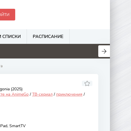
ОЙТИ
 СПИСКИ
РАСПИСАНИЕ
.1
3.5
8
1.8
га
gonia (2025)
сте на AnimeGo
/
ТВ-сериал
/
приключения
/
 iPad, SmartTV