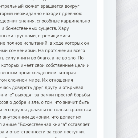
нтральный сюжет вращается вокруг
 который неожиданно находит древнюю
содержит знания, способные кардинально
к и божественных существ. Хару
ичными группами, стремящимися
ие полное испытаний, в ходе которых он
ними сомнениями. На протяжении всего
 силу книги во благо, а не во зло. По
 которых имеет свои собственные цели и
ственным происхождением, которая
этом сложном мире. Их отношения
учась доверять друг другу и открывая
книге" выходят за рамки простой борьбы
ов о добре и зле, о том, что значит быть
и его друзья должны не только сразиться
м внутренним демонам, что делает их
 аниме "Божественная книга" оставляет
 и ответственности за свои поступки.