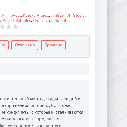
,
AnimeVost
,
Kazoku Project
,
AniStar
,
VF-Studio
,
 Project.Subtitles
,
Crunchyroll.Subtitles
ено
Отложено
Брошено
увлекательный мир, где судьбы людей и
 напряженной истории. Этот сюжет
ние конфликты, с которыми сталкиваются
ественная книга" предлагает
божественного, что делает его