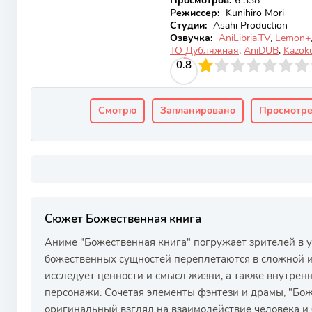
Просмотров
:
6 338
Режиссер:
Kunihiro Mori
Студии:
Asahi Production
Озвучка:
AniLibria.TV
,
Lemon+
ТО Дубляжная
,
AniDUB
,
Kazoku
10
1
2
3
0.8
4
5
6
7
8
9
10
Смотрю
Запланировано
Просмотр
Сюжет Божественная книга
Аниме "Божественная книга" погружает зрителей в 
божественных сущностей переплетаются в сложной и
исследует ценности и смысл жизни, а также внутрен
персонажи. Сочетая элементы фэнтези и драмы, "Бож
оригинальный взгляд на взаимодействие человека и 