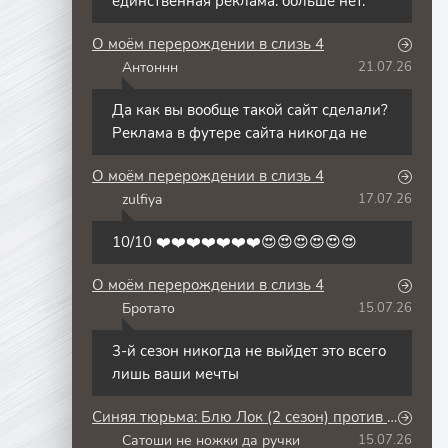
единственная реклама. больше нет.
О моём перерождении в слизь 4
Антоннн
21.07.26
А
Да как вы вообще такой сайт сделали?
Реклама в футере сайта никогда не
О моём перерождении в слизь 4
zulfiya
17.07.26
Z
10/10 ❤️❤️❤️❤️❤️❤️❤️😍😍😍😍😍😍
О моём перерождении в слизь 4
Бротато
15.07.26
Б
3-й сезон никогда не выйдет это всего
лишь ваши мечты
Синяя тюрьма: Блю Лок (2 сезон) против юношеской сборной Японии
Сатоши не ножки да ручки
15.07.26