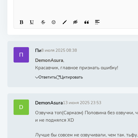
Пи
8 июля 2025 08:38
П
DemonAsura
,
Красавчик, главное признать ошибку!
Ответить
Цитировать
DemonAsura
13 июня 2025 23:53
D
Озвучка топ(Сарказм) Половина без озвучки, ч
и не поднялся XD
Лучше бы совсем не озвучивали, чем так. тьфу..