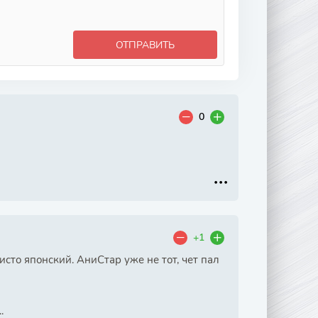
ОТПРАВИТЬ
0
+1
исто японский. АниСтар уже не тот, чет пал
.