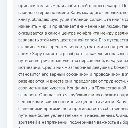
привлекательным для любителей данного жанра. Це
главного героя по имени Хару, молодого человека,
книгу, обладающую удивительной силой. Эта книга 
изменить мир, и привлекает внимание как людей, та
оказывается в самом центре конфликта между разл
завладеть этой могущественной силой. Его путешеств
сталкивается с предательством, утратами и внутрен
аниме Хару пытается разобраться, как же использовать
пути он встречает множество персонажей, каждый из
мотивации. Среди них – загадочная девушка с боже
становится его верным союзником и проводником в 
развиваются, и вместе они преодолевают трудности, 
свои истинные чувства. Конфликты в "Божественной 
за власть. Они касаются глубоких философских вопрос
человеком и каковы истинные ценности жизни. Хару 
с внешними врагами, но и противостоять собственны
путь еще более увлекательным и насыщенным. Финал
зрителей в напряжении, подчеркивая важность выбора