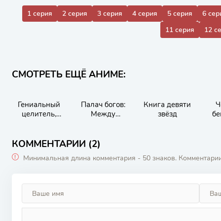
1 серия
2 серия
3 серия
4 серия
5 серия
6 сер
11 серия
12 с
СМОТРЕТЬ ЕЩЁ АНИМЕ:
Гениальный
Палач богов:
Книга девяти
Ч
целитель,
Между
звёзд
бе
который
смертным и
исцелял в одно
божественным
мгновение, но
царством
КОММЕНТАРИИ (2)
был изгнан как
Минимальная длина комментария - 50 знаков. Комментари
бесполезный,
теперь
наслаждается
жизнью в
качестве
тёмного
целителя