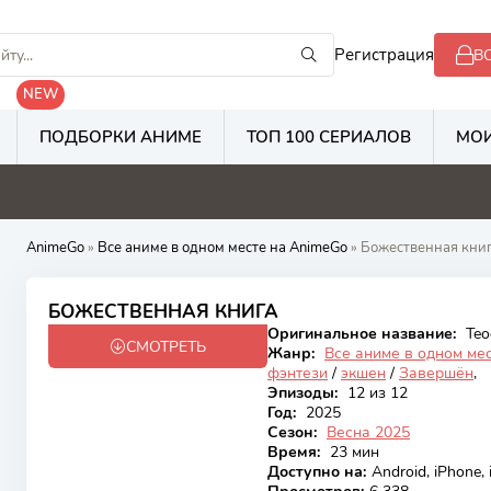
Регистрация
В
NEW
ПОДБОРКИ АНИМЕ
ТОП 100 СЕРИАЛОВ
МОИ
2.8
2.1
6.3
3
AnimeGo
»
Все аниме в одном месте на AnimeGo
» Божественная кни
6.9
БОЖЕСТВЕННАЯ КНИГА
Оригинальное название:
Teo
СМОТРЕТЬ
Закончен
Жанр:
Все аниме в одном ме
фэнтези
/
экшен
/
Завершён
,
Эпизоды:
12 из 12
Год:
2025
Сезон:
Весна 2025
Время:
23 мин
Доступно на
:
Android, iPhone,