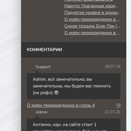
Наруто: Ураганные хроники
Поднятие уровня в одиночку: Повторное пробуждение
О моём перерождении в слизь
Синяя тюрьма: Блю Лок (2 сезон) против юношеской сборной Японии
О моём перерождении в слизь 3
КОММЕНТАРИИ
Support
28.07.26
S
Admin, всё замечательно, вы
замечательны, мы будем вас помнить
(не рофл) 😎
О моём перерождении в слизь 4
Admin
21.07.26
A
Антоннн, иди. на сайте стоит 1