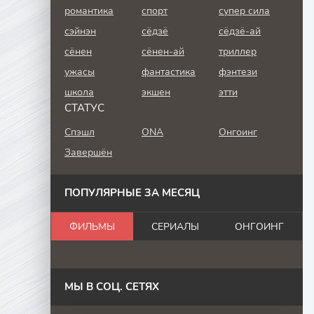
романтика
спорт
супер сила
сэйнэн
сёдзё
сёдзё-ай
сёнен
сёнен-ай
триллер
ужасы
фантастика
фэнтези
школа
экшен
этти
СТАТУС
Спэшл
ONA
Онгоинг
Завершён
ПОПУЛЯРНЫЕ ЗА МЕСЯЦ
ФИЛЬМЫ
СЕРИАЛЫ
ОНГОИНГ
МЫ В СОЦ. СЕТЯХ