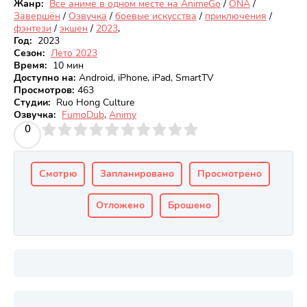
Жанр:
Все аниме в одном месте на AnimeGo
/
ONA
/
Завершён
/
Озвучка
/
боевые искусства
/
приключения
/
фэнтези
/
экшен
/
2023
,
Год:
2023
Сезон:
Лето 2023
Время:
10 мин
Доступно на
:
Android, iPhone, iPad, SmartTV
Просмотров
:
463
Студии:
Ruo Hong Culture
Озвучка:
FumoDub
,
Animy
3
4
0
5
6
7
8
9
10
Смотрю
Запланировано
Просмотрено
Отложено
Брошено