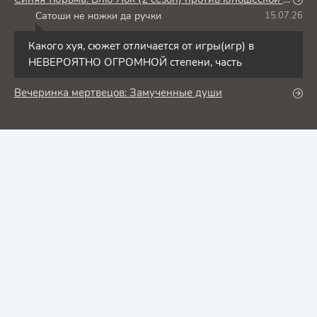
Сатоши не ножки да ручки
15.07.26
С
Какого хуя, сюжет отличается от игры(игр) в
НЕВЕРОЯТНО ОГРОМНОЙ степени, часть
Вечеринка мертвецов: Замученные души