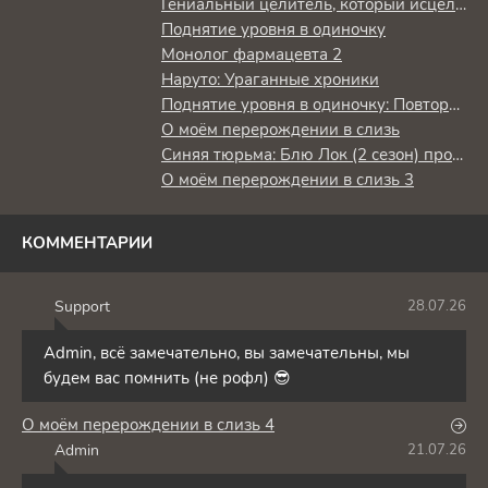
Гениальный целитель, который исцелял в одно мгновение, но был изгнан как бесполезный, теперь наслаждается жизнью в качестве тёмного целителя
Поднятие уровня в одиночку
Монолог фармацевта 2
Наруто: Ураганные хроники
Поднятие уровня в одиночку: Повторное пробуждение
О моём перерождении в слизь
Синяя тюрьма: Блю Лок (2 сезон) против юношеской сборной Японии
О моём перерождении в слизь 3
КОММЕНТАРИИ
Support
28.07.26
S
Admin, всё замечательно, вы замечательны, мы
будем вас помнить (не рофл) 😎
О моём перерождении в слизь 4
Admin
21.07.26
A