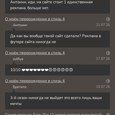
Антоннн, иди. на сайте стоит 1 единственная
реклама. больше нет.
О моём перерождении в слизь 4
Антоннн
21.07.26
А
Да как вы вообще такой сайт сделали? Реклама в
футере сайта никогда не
О моём перерождении в слизь 4
zulfiya
17.07.26
Z
10/10 ❤️❤️❤️❤️❤️❤️❤️😍😍😍😍😍😍
О моём перерождении в слизь 4
Бротато
15.07.26
Б
3-й сезон никогда не выйдет это всего лишь ваши
мечты
Синяя тюрьма: Блю Лок (2 сезон) против юношеской сборной Японии