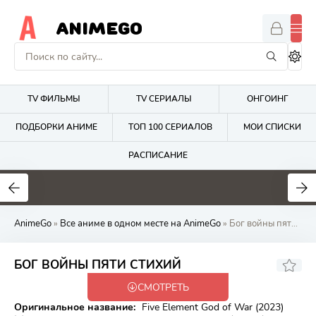
ANIMEGO
TV ФИЛЬМЫ
TV СЕРИАЛЫ
ОНГОИНГ
ПОДБОРКИ АНИМЕ
ТОП 100 СЕРИАЛОВ
МОИ СПИСКИ
РАСПИСАНИЕ
1.7
4.2
2.7
AnimeGo
»
Все аниме в одном месте на AnimeGo
» Бог войны пяти стихий
6.41
БОГ ВОЙНЫ ПЯТИ СТИХИЙ
СМОТРЕТЬ
Закончен
Оригинальное название:
Five Element God of War (2023)