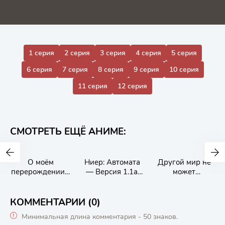
1 серия
2 серия
3 серия
4 серия
5 серия
6 серия
7 серия
8 серия
9 серия
10 серия
11 серия
12 серия
СМОТРЕТЬ ЕЩЁ АНИМЕ:
О моём
Ниер: Автомата
Другой мир не
перерождении в
— Версия 1.1а.
может
слизь: Дневник
Часть 2
противостоять
слизи-
силе мгновенной
попаданца
смерти
КОММЕНТАРИИ (0)
Минимальная длина комментария - 50 знаков.