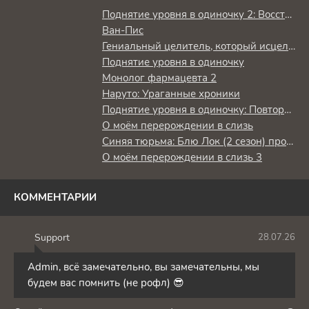
Поднятие уровня в одиночку 2: Восстаньте из тени
Ван-Пис
Гениальный целитель, который исцелял в одно мгновение, но был изгнан как бесполезный, теперь наслаждается жизнью в качестве тёмного целителя
Поднятие уровня в одиночку
Монолог фармацевта 2
Наруто: Ураганные хроники
Поднятие уровня в одиночку: Повторное пробуждение
О моём перерождении в слизь
Синяя тюрьма: Блю Лок (2 сезон) против юношеской сборной Японии
О моём перерождении в слизь 3
КОММЕНТАРИИ
Support
28.07.26
S
Admin, всё замечательно, вы замечательны, мы
будем вас помнить (не рофл) 😎