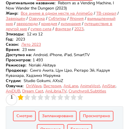
Оригинальное название:
Reborn as a Vending Machine, I
Now Wander the Dungeon (2023)
Жанр:
Все аниме в одном месте на AnimeGo
/
ТВ-сериал
/
Завершён
/
Озвучка
/
Субтитры
/
Япония
/
вымышленный
мир
/
зверолюди
/
комедия
/
кулинария
/
путешествие в
другой мир
/
супер сила
/
фэнтези
/
2023
,
Эпизоды:
12 из 12
Год:
2023
Сезон:
Лето 2023
Время:
23 мин
Доступно на
:
Android, iPhone, iPad, SmartTV
Просмотров
:
1 493
Режиссер:
Noriaki Akitaya
Продюсер:
Синго Акита, Цун Цао, Рютаро Эй, Кадзуя
Кувахара, Хадзимэ Маруяма
Студии:
Studio Gokumi, AXsiZ
Озвучка:
OnWave
,
Вистерия
,
AniLane
,
AnimeVost
,
AniStar
,
AniDUB
,
Dream Cast
,
AniLibria.TV
,
Crunchyroll.Subtitles
3
4
1
5
6
7
8
9
10
Смотрю
Запланировано
Просмотрено