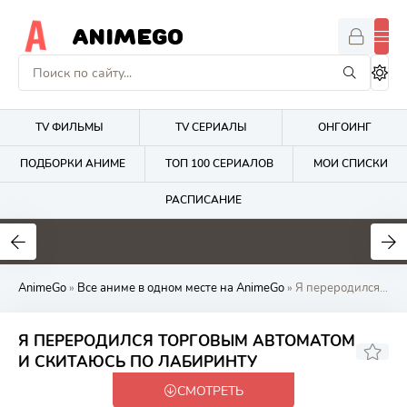
ANIMEGO
TV ФИЛЬМЫ
TV СЕРИАЛЫ
ОНГОИНГ
ПОДБОРКИ АНИМЕ
ТОП 100 СЕРИАЛОВ
МОИ СПИСКИ
РАСПИСАНИЕ
1.7
4.2
2.7
AnimeGo
»
Все аниме в одном месте на AnimeGo
» Я переродился торговым автоматом и скитаюсь по лабиринту
Я ПЕРЕРОДИЛСЯ ТОРГОВЫМ АВТОМАТОМ
6.44
И СКИТАЮСЬ ПО ЛАБИРИНТУ
СМОТРЕТЬ
Закончен