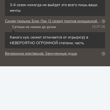
3-й сезон никогда не выйдет это всего лишь ваши
мечты
Синяя тюрьма: Блю Лок (2 сезон) против юношеской сборной Японии
Сатоши не ножки да ручки
15.07.26
С
Какого хуя, сюжет отличается от игры(игр) в
НЕВЕРОЯТНО ОГРОМНОЙ степени, часть
Вечеринка мертвецов: Замученные души