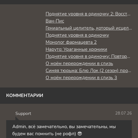
Поднятие уровня в одиночку 2: Восстаньте из тени
Ван-Пис
Гениальный целитель, который исцелял в одно мгновение, но был изгнан как бесполезный, теперь наслаждается жизнью в качестве тёмного целителя
Поднятие уровня в одиночку
Монолог фармацевта 2
Наруто: Ураганные хроники
Поднятие уровня в одиночку: Повторное пробуждение
О моём перерождении в слизь
Синяя тюрьма: Блю Лок (2 сезон) против юношеской сборной Японии
О моём перерождении в слизь 3
КОММЕНТАРИИ
Support
28.07.26
S
Admin, всё замечательно, вы замечательны, мы
будем вас помнить (не рофл) 😎