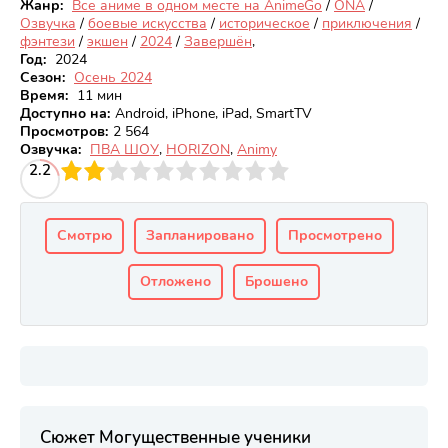
Жанр:
Все аниме в одном месте на AnimeGo
/
ONA
/
Озвучка
/
боевые искусства
/
историческое
/
приключения
/
фэнтези
/
экшен
/
2024
/
Завершён
,
Год:
2024
Сезон:
Осень 2024
Время:
11 мин
Доступно на
:
Android, iPhone, iPad, SmartTV
Просмотров
:
2 564
Озвучка:
ПВА ШОУ
,
HORIZON
,
Animy
3
2.2
4
5
6
7
8
9
10
Смотрю
Запланировано
Просмотрено
Отложено
Брошено
Сюжет Могущественные ученики