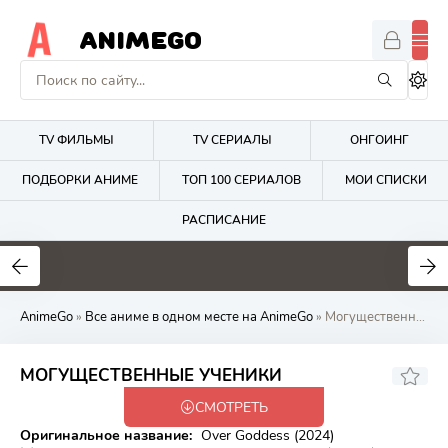
ANIMEGO
TV ФИЛЬМЫ
TV СЕРИАЛЫ
ОНГОИНГ
ПОДБОРКИ АНИМЕ
ТОП 100 СЕРИАЛОВ
МОИ СПИСКИ
РАСПИСАНИЕ
1.7
4.2
2.7
AnimeGo
»
Все аниме в одном месте на AnimeGo
» Могущественные ученики
6.92
МОГУЩЕСТВЕННЫЕ УЧЕНИКИ
СМОТРЕТЬ
Закончен
Оригинальное название:
Over Goddess (2024)