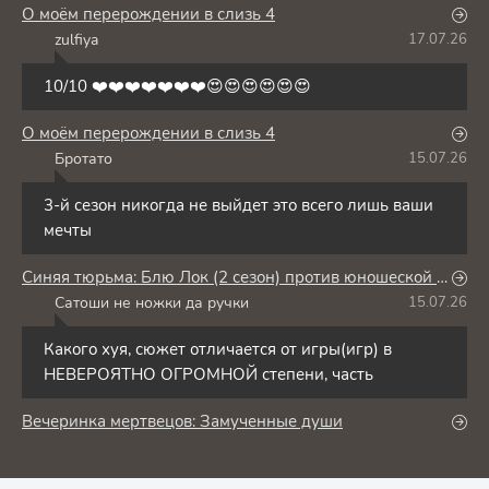
О моём перерождении в слизь 4
zulfiya
17.07.26
Z
10/10 ❤️❤️❤️❤️❤️❤️❤️😍😍😍😍😍😍
О моём перерождении в слизь 4
Бротато
15.07.26
Б
3-й сезон никогда не выйдет это всего лишь ваши
мечты
Синяя тюрьма: Блю Лок (2 сезон) против юношеской сборной Японии
Сатоши не ножки да ручки
15.07.26
С
Какого хуя, сюжет отличается от игры(игр) в
НЕВЕРОЯТНО ОГРОМНОЙ степени, часть
Вечеринка мертвецов: Замученные души