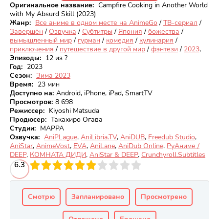
Оригинальное название:
Campfire Cooking in Another World
with My Absurd Skill (2023)
Жанр:
Все аниме в одном месте на AnimeGo
/
ТВ-сериал
/
Завершён
/
Озвучка
/
Субтитры
/
Япония
/
божества
/
вымышленный мир
/
гурман
/
комедия
/
кулинария
/
приключения
/
путешествие в другой мир
/
фэнтези
/
2023
,
Эпизоды:
12 из ?
Год:
2023
Сезон:
Зима 2023
Время:
23 мин
Доступно на
:
Android, iPhone, iPad, SmartTV
Просмотров
:
8 698
Режиссер:
Kiyoshi Matsuda
Продюсер:
Такахиро Огава
Студии:
MAPPA
Озвучка:
AniPLague
,
AniLibria.TV
,
AniDUB
,
Freedub Studio
,
AniStar
,
AnimeVost
,
EVA
,
AniLane
,
AniDub Online
,
РуАниме /
DEEP
,
КОМНАТА ДИДИ
,
AniStar & DEEP
,
Crunchyroll.Subtitles
3
6.3
4
5
6
7
8
9
10
Смотрю
Запланировано
Просмотрено