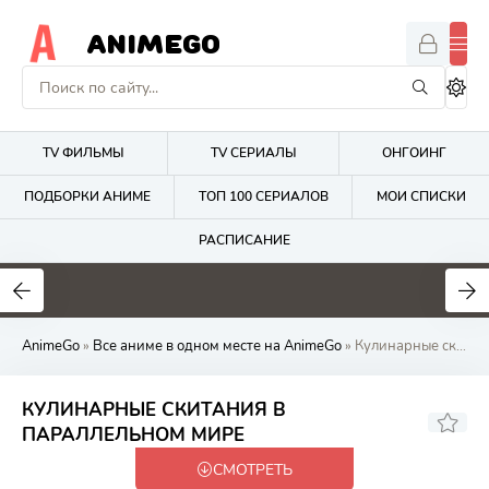
ANIMEGO
TV ФИЛЬМЫ
TV СЕРИАЛЫ
ОНГОИНГ
ПОДБОРКИ АНИМЕ
ТОП 100 СЕРИАЛОВ
МОИ СПИСКИ
РАСПИСАНИЕ
1.7
4.2
2.7
AnimeGo
»
Все аниме в одном месте на AnimeGo
» Кулинарные скитания в параллельном мире
КУЛИНАРНЫЕ СКИТАНИЯ В
7.64
ПАРАЛЛЕЛЬНОМ МИРЕ
СМОТРЕТЬ
Закончен