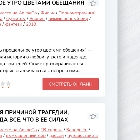
и к тому, что Шоко покинула школу, а Шоё,
ОЕ УТРО ЦВЕТАМИ ОБЕЩАНИЯ
 месте на AnimeGo
/
Фильм
/
Полнометражный
а
/
Субтитры
/
Япония
/
вымышленный мир
/
а
/
фэнтези
/
2018
ь прощальное утро цветами обещания" —
кая история о любви, утрате и надежде,
дца зрителей. Сюжет разворачивается
которые сталкиваются с непростыми
ях, но находят в себе силы двигаться
СМОТРЕТЬ ОНЛАЙН
екает внимание не только своей
остью, но и великолепной анимацией,
ру нежности и меланхолии. Основной сюжет
удьбах двух персонажей — юной девушки и
Их пути пересекаются в момент, когда
Я ПРИЧИНОЙ ТРАГЕДИИ,
А ВСЁ, ЧТО В ЕЁ СИЛАХ
 месте на AnimeGo
/
ТВ-сериал
/
Завершён
/
я
/
вымышленный мир
/
дзёсей
/
путешествие в