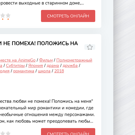
ровести выходные в старинном доме,
исном мысе. Однако, вместо ожидаемого
СМОТРЕТЬ ОНЛАЙН
я с тайнами, которые этот заброшенный дом
ниме привлекает зрителей не только
о и глубокими персонажами, каждый из
ренние конфликты и цели. Основной сюжет
лавные герои, друзья детства, решают
 НЕ ПОМЕХА! ПОЛОЖИСЬ НА
 месте на AnimeGo
/
Фильм
/
Полнометражный
а
/
Субтитры
/
Япония
/
драма
/
дружба
/
одия
/
романтика
/
школа
/
2018
ства любви не помеха! Положись на меня"
лекательный мир романтики и комедии, где
 необычные отношения между персонажами.
ом, как любовь может преодолевать любые
 преграды кажутся совершенно абсурдными.
СМОТРЕТЬ ОНЛАЙН
оей свежестью, яркими характерами и