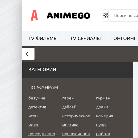
ANIMEGO
TV ФИЛЬМЫ
TV СЕРИАЛЫ
ОНГОИНГ
1.7
4.2
2.7
КАТЕГОРИИ
ПО ЖАНРАМ
безумие
гарем
гурман
детектив
дзёсей
драма
игры
историческое
комедия
меха
мистика
нуар
повседневность
приключения
работа