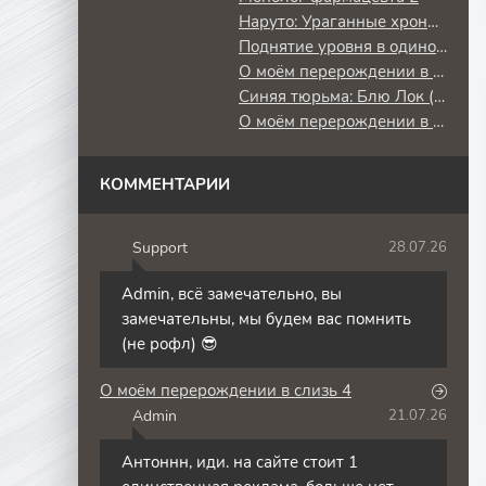
Наруто: Ураганные хроники
Поднятие уровня в одиночку: Повторное пробуждение
О моём перерождении в слизь
Синяя тюрьма: Блю Лок (2 сезон) против юношеской сборной Японии
О моём перерождении в слизь 3
КОММЕНТАРИИ
Support
28.07.26
S
Admin, всё замечательно, вы
замечательны, мы будем вас помнить
(не рофл) 😎
О моём перерождении в слизь 4
Admin
21.07.26
A
Антоннн, иди. на сайте стоит 1