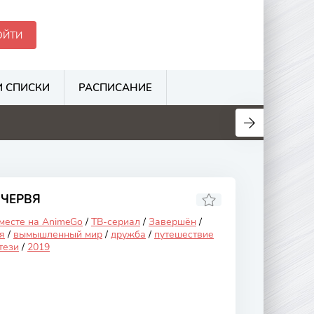
ОЙТИ
 СПИСКИ
РАСПИСАНИЕ
.1
6.3
3.1
3.5
 ЧЕРВЯ
 месте на AnimeGo
/
ТВ-сериал
/
Завершён
/
я
/
вымышленный мир
/
дружба
/
путешествие
тези
/
2019