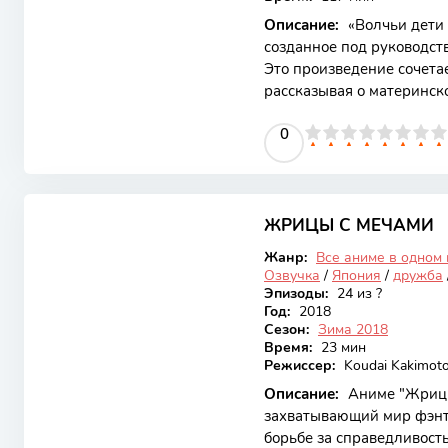
Описание:
«Волчьи дети 
созданное под руководст
Это произведение сочета
рассказывая о материнско
места в мире. Специфика
0
1
2
3
4
5
0
6
7
8
9
10
герои — дети, обладающи
добавляет уникальности 
разворачивается вокруг 
6.79
влюбляется в загадочног
превращаться в волка. П
ЖРИЦЫ С МЕЧАМИ
Закончен
Жанр:
Все аниме в одном
Озвучка
/
Япония
/
дружба
Эпизоды:
24 из ?
Год:
2018
Сезон:
Зима 2018
Время:
23 мин
Режиссер:
Koudai Kakimot
Описание:
Аниме "Жрицы
захватывающий мир фэнте
борьбе за справедливост