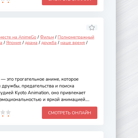
о делает его идеальным выбором для
ой сюжет разворачивается вокруг главных
аются с различными испытаниями в своей
вная героиня,
 месте на AnimeGo
/
Фильм
/
Полнометражный
а
/
Япония
/
драма
/
дружба
/
наше время
/
— это трогательное аниме, которое
 дружбы, предательства и поиска
удией Kyoto Animation, оно привлекает
 эмоциональностью и яркой анимацией.
а сложных отношениях между подростками,
СМОТРЕТЬ ОНЛАЙН
твия могут оказывать влияние на жизни
ься прощать. Основной сюжет
Шоё Хината, школьника, который в детстве
ой девушкой по имени Шоко Нишимия. Его