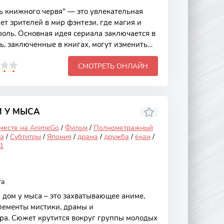
 книжного червя" — это увлекательная
ет зрителей в мир фэнтези, где магия и
оль. Основная идея сериала заключается в
ть, заключенные в книгах, могут изменить
 аниме привлекает внимание не только
СМОТРЕТЬ ОНЛАЙН
есными персонажами, но и глубокими
знании и борьбе с предрассудками.
ивается вокруг главной героини, которая
ругой мир, где книги обладают
становится "книжным
 У МЫСА
 месте на AnimeGo
/
Фильм
/
Полнометражный
а
/
Субтитры
/
Япония
/
драма
/
дружба
/
ёкаи
/
1
ra
дом у мыса – это захватывающее аниме,
элементы мистики, драмы и
ра. Сюжет крутится вокруг группы молодых