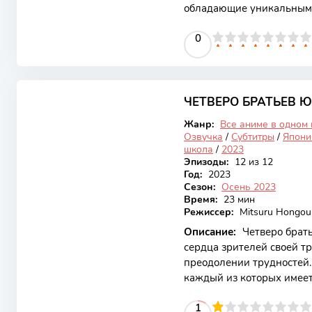
обладающие уникальными
сразиться с темными сил
0
1
2
3
4
5
0
6
7
8
9
10
привлекает внимание не
боями, но и глубокими т
самопожертвования. Сюжет
7.87
охваченном хаосом, появ
страх и разрушение. Гла
ЧЕТВЕРО БРАТЬЕВ 
Закончен
Жанр:
Все аниме в одном
Озвучка
/
Субтитры
/
Япони
школа
/
2023
Эпизоды:
12 из 12
Год:
2023
Сезон:
Осень 2023
Время:
23 мин
Режиссер:
Mitsuru Hongou
Описание:
Четверо брать
сердца зрителей своей тр
преодолении трудностей.
каждый из которых имеет
Аниме выделяется не тол
10
1
2
3
4
5
1
6
7
8
9
10
темами, такими как ответ