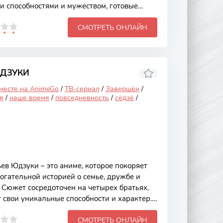
 способностями и мужеством, готовые
ами, угрожающими их миру. Это аниме
СМОТРЕТЬ ОНЛАЙН
 только яркой анимацией и динамичными
емами дружбы, преданности и
 начинается с того, что в королевстве,
ляются таинственные существа, сеющие
вные героини, каждая из которых обладает
ЮДЗУКИ
 месте на AnimeGo
/
ТВ-сериал
/
Завершён
/
я
/
наше время
/
повседневность
/
сёдзё
/
ев Юдзуки – это аниме, которое покоряет
огательной историей о семье, дружбе и
 Сюжет сосредоточен на четырех братьях,
 свои уникальные способности и характер.
ько яркими персонажами, но и глубокими
СМОТРЕТЬ ОНЛАЙН
ственность, жертва и сила единства.