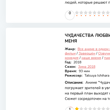
людей, которые решают п
расположенном на живоп
0
1
2
3
4
5
0
6
7
8
9
10
отдыха, они сталкиваютс
хранит в своих стенах. А
интригующим сюжетом, н
8.1
которых имеет свои внут
начинается с того, что г
ЧУДАЧЕСТВА ЛЮБВИ
Закончен
вернуться
МЕНЯ
Жанр:
Все аниме в одном
фильм
/
Завершён
/
Озвучк
комедия
/
наше время
/
пар
Год:
2018
Сезон:
Зима 2018
Время:
93 мин
Режиссер:
Tatsuya Ishihara
Описание:
Аниме "Чудаче
погружает зрителей в ув
на первый план выходят
Сюжет сосредоточен на т
преграды, даже если эти
10
1
2
3
4
5
1
6
7
8
9
10
Это аниме привлекает св