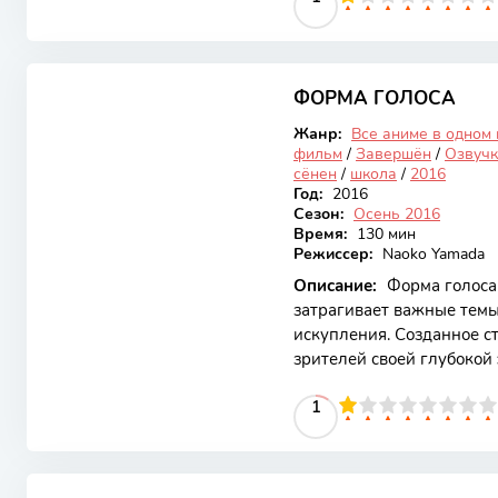
искренними эмоциями, чт
любителей жанра. Основн
8.93
героев, которые сталкив
жизни и отношениях. Гла
ФОРМА ГОЛОСА
Закончен
Жанр:
Все аниме в одном
фильм
/
Завершён
/
Озвучк
сёнен
/
школа
/
2016
Год:
2016
Сезон:
Осень 2016
Время:
130 мин
Режиссер:
Naoko Yamada
Описание:
Форма голоса 
затрагивает важные темы
искупления. Созданное ст
зрителей своей глубокой
История фокусируется н
10
1
2
3
4
5
1
6
7
8
9
10
исследуя, как наши дейс
других и как важно учит
разворачивается вокруг 
8.39
издевался над глухонем