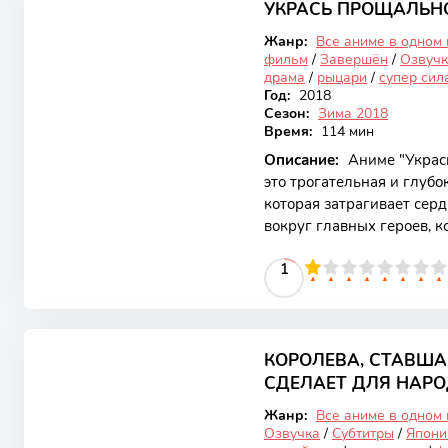
жестокие действия привел
УКРАСЬ ПРОЩАЛЬН
Закончен
став
Жанр:
Все аниме в одном
фильм
/
Завершён
/
Озвучк
драма
/
рыцари
/
супер сил
Год:
2018
Сезон:
Зима 2018
Время:
114 мин
Описание:
Аниме "Украс
это трогательная и глубо
которая затрагивает сер
вокруг главных героев, 
испытаниями в своих жизн
10
1
2
3
4
5
1
6
7
8
9
10
вперед. Это аниме привл
эмоциональной насыщенн
которая создает атмосфе
7.12
аниме сосредоточен на с
талантливого художника. 
КОРОЛЕВА, СТАВША
Закончен
СДЕЛАЕТ ДЛЯ НАРОД
Жанр:
Все аниме в одном
Озвучка
/
Субтитры
/
Япони