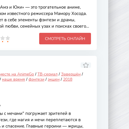
Амэ и Юки» — это трогательное аниме,
вом известного режиссера Мамору Хосода.
ет в себе элементы фэнтези и драмы,
й любви, семейных узах и поисках своего
 сюжета заключается в том, что главные
СМОТРЕТЬ ОНЛАЙН
е способностью превращаться в волков, что
и глубины в их историю. Основной сюжет
женщины по имени Хана, которая
о мужчину, обладающего способностью
осле его неожиданной смерти Хана
 месте на AnimeGo
/
ТВ-сериал
/
Завершён
/
/
наше время
/
фэнтези
/
экшен
/
2018
o
 с мечами" погружает зрителей в
зи, где магия и мечи переплетаются в
ь и спасение. Главные героини — жрицы,