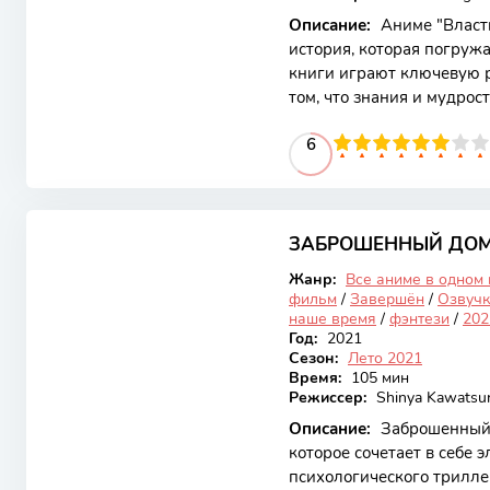
Описание:
Аниме "Власть
история, которая погружа
книги играют ключевую р
том, что знания и мудрос
судьбу целых миров. Это
60
1
2
3
4
5
6
6
7
8
9
10
яркой анимацией и интер
темами о дружбе, самопо
Основной сюжет разворач
6.87
неожиданно попадает в д
невероятной силой. Она 
ЗАБРОШЕННЫЙ ДОМ
Закончен
Жанр:
Все аниме в одном
фильм
/
Завершён
/
Озвучк
наше время
/
фэнтези
/
202
Год:
2021
Сезон:
Лето 2021
Время:
105 мин
Режиссер:
Shinya Kawatsu
Описание:
Заброшенный 
которое сочетает в себе 
психологического трилле