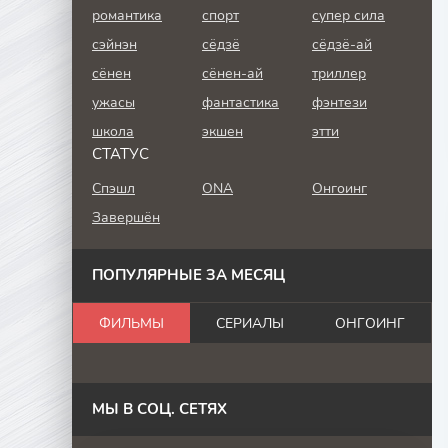
романтика
спорт
супер сила
сэйнэн
сёдзё
сёдзё-ай
сёнен
сёнен-ай
триллер
ужасы
фантастика
фэнтези
школа
экшен
этти
СТАТУС
Спэшл
ONA
Онгоинг
Завершён
ПОПУЛЯРНЫЕ ЗА МЕСЯЦ
ФИЛЬМЫ
СЕРИАЛЫ
ОНГОИНГ
МЫ В СОЦ. СЕТЯХ