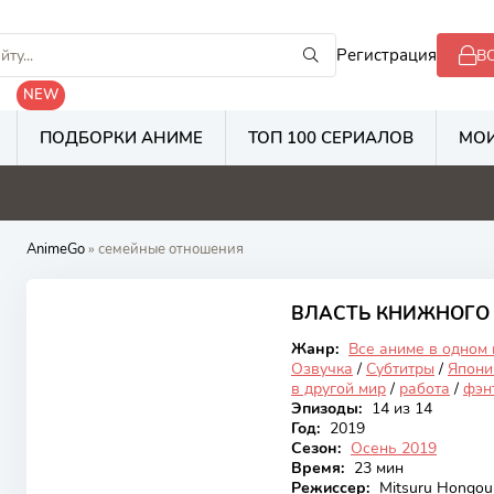
Регистрация
В
NEW
ПОДБОРКИ АНИМЕ
ТОП 100 СЕРИАЛОВ
МОИ
8
5.3
2.8
2
AnimeGo
» семейные отношения
7.97
ВЛАСТЬ КНИЖНОГО
Закончен
Жанр:
Все аниме в одном
Озвучка
/
Субтитры
/
Япони
в другой мир
/
работа
/
фэн
Эпизоды:
14 из 14
Год:
2019
Сезон:
Осень 2019
Время:
23 мин
Режиссер:
Mitsuru Hongou