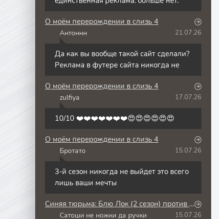
единственная реклама. больше нет.
О моём перерождении в слизь 4
Антоннн
21.07.26
А
Да как вы вообще такой сайт сделали?
Реклама в футере сайта никогда не
О моём перерождении в слизь 4
zulfiya
17.07.26
Z
10/10 ❤️❤️❤️❤️❤️❤️❤️😍😍😍😍😍😍
О моём перерождении в слизь 4
Бротато
15.07.26
Б
3-й сезон никогда не выйдет это всего
лишь ваши мечты
Синяя тюрьма: Блю Лок (2 сезон) против юношеской сборной Японии
Сатоши не ножки да ручки
15.07.26