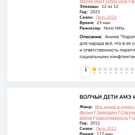
другой мир
/
супер сила
/
ф
Эпизоды:
12 из 12
Год:
2023
Сезон:
Лето 2023
Время:
23 мин
Режиссер:
Norio Nitta
Описание:
Аниме "Короле
для народа всё, что в её 
и ответственность переп
социальными конфликтам
своей глубокой проработ
10
1
2
3
4
5
1
6
7
8
9
10
такими как жертва, преда
Сюжет аниме раскрывает
народом, показывая, как
8.56
целых наций. Основной сю
обладая невероятной сил
ВОЛЧЬИ ДЕТИ АМЭ 
Закончен
Жанр:
Все аниме в одном
фильм
/
Завершён
/
Озвучк
время
/
повседневность
/
с
Год:
2012
Сезон:
Лето 2012
Время:
117 мин