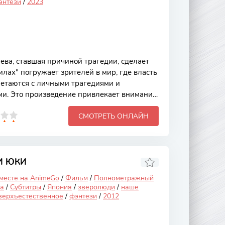
энтези
/
2023
ва, ставшая причиной трагедии, сделает
силах" погружает зрителей в мир, где власть
летаются с личными трагедиями и
и. Это произведение привлекает внимание
кой персонажей и актуальными темами,
СМОТРЕТЬ ОНЛАЙН
тельство и стремление к справедливости.
 сложные отношения между королевой и её
 личные выборы могут влиять на судьбы
жет начинается с того, что королева,
ой и харизмой,
И ЮКИ
 месте на AnimeGo
/
Фильм
/
Полнометражный
а
/
Субтитры
/
Япония
/
зверолюди
/
наше
верхъестественное
/
фэнтези
/
2012